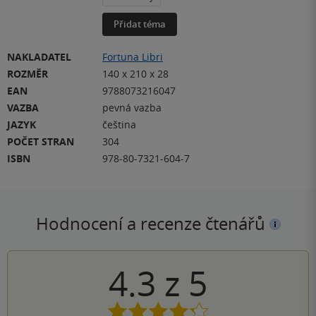
Přidat téma
NAKLADATEL
Fortuna Libri
ROZMĚR
140 x 210 x 28
EAN
9788073216047
VAZBA
pevná vazba
JAZYK
čeština
POČET STRAN
304
ISBN
978-80-7321-604-7
Hodnocení a recenze čtenářů
4.3
z
5