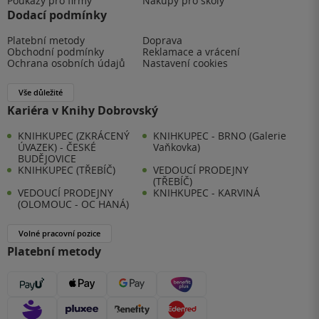
Poukazy pro firmy
Nákupy pro školy
Dodací podmínky
Platební metody
Doprava
Obchodní podmínky
Reklamace a vrácení
Ochrana osobních údajů
Nastavení cookies
Vše důležité
Kariéra v Knihy Dobrovský
KNIHKUPEC (ZKRÁCENÝ
KNIHKUPEC - BRNO (Galerie
ÚVAZEK) - ČESKÉ
Vaňkovka)
BUDĚJOVICE
KNIHKUPEC (TŘEBÍČ)
VEDOUCÍ PRODEJNY
(TŘEBÍČ)
VEDOUCÍ PRODEJNY
KNIHKUPEC - KARVINÁ
(OLOMOUC - OC HANÁ)
Volné pracovní pozice
Platební metody