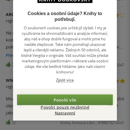
Cookies a osobní údaje? Knihy to
ARCHERS
potřebují.
registrovaný uživatel
O souborech cookies jste určitě již slyšeli. I my je
Ne nejlepší, ne nejhorší. Rozhodně mě zaujal námět,
využíváme ke shromažďování a analýze informací,
aby náš e-shop dobře fungoval a mohli jsme ho
konečně něco originálního! Zpracování poté trošičku
nadále zlepšovat. Také nám pomáhají ukazovat
pokulhává, ale ne nijak výrazně, aby to příliš vadilo. Hlavní
lepší a cílenější reklamu. Žádných 50 odstínů, ale
hrdinka je skvěle vykreslená, ale trochu mi vadí další
Přečíst
více
klidně Vergilia v originále. Váš souhlas může předat
rýsující se zapletená lovestory.
marketingovým platformám i některé vaše osobní
23
Kniha, Fortuna Libri, , 9788073216047
údaje. Ale vše bedlivě hlídáme. Jako naši vlastní
knihovnu!
WNIKISEK
Zjistit více
registrovaný uživatel
Moc krásná fantasy knížka o dívce, které vždy v určité roční
Povolit vše
období narůstají křídla, ty křídla jsou popisována krásně
Povolit pouze nezbytné
jako okvětní plátky.
Nastavení
22
Kniha, Fortuna Libri, , 9788073216047