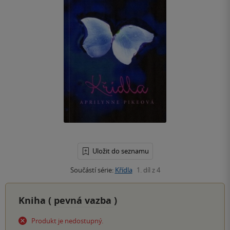
Uložit do seznamu
Součástí série:
Křídla
1. díl z 4
Kniha (
pevná vazba
)
Produkt je nedostupný.