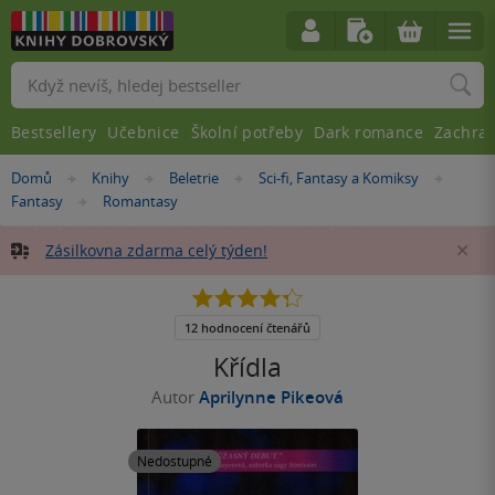
Vyhledávání
Bestsellery
Učebnice
Školní potřeby
Dark romance
Zachra
Nacházíte
Domů
Knihy
Beletrie
Sci-fi, Fantasy a Komiksy
»
»
»
»
se
Fantasy
Romantasy
»
zde:
Zásilkovna zdarma celý týden!
Za
4.3
z
5
12 hodnocení čtenářů
hvězdiček
Křídla
Autor
Aprilynne Pikeová
Nedostupné