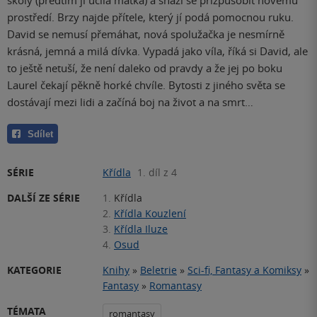
prostředí. Brzy najde přítele, který jí podá pomocnou ruku.
David se nemusí přemáhat, nová spolužačka je nesmírně
krásná, jemná a milá dívka. Vypadá jako víla, říká si David, ale
to ještě netuší, že není daleko od pravdy a že jej po boku
Laurel čekají pěkně horké chvíle. Bytosti z jiného světa se
dostávají mezi lidi a začíná boj na život a na smrt…
Sdílet
SÉRIE
Křídla
1. díl z 4
DALŠÍ ZE SÉRIE
1.
Křídla
2.
Křídla Kouzlení
3.
Křídla Iluze
4.
Osud
KATEGORIE
Knihy
»
Beletrie
»
Sci-fi, Fantasy a Komiksy
»
Fantasy
»
Romantasy
TÉMATA
romantasy