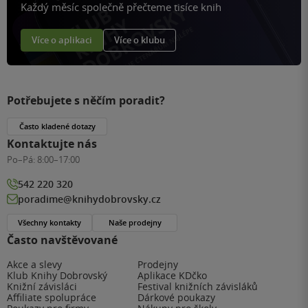
Každý měsíc společně přečteme tisíce knih
Více o aplikaci
Více o klubu
Potřebujete s něčím poradit?
Často kladené dotazy
Kontaktujte nás
Po–Pá:
8:00–17:00
542 220 320
poradime@knihydobrovsky.cz
Všechny kontakty
Naše prodejny
Často navštěvované
Akce a slevy
Prodejny
Klub Knihy Dobrovský
Aplikace KDčko
Knižní závisláci
Festival knižních závisláků
Affiliate spolupráce
Dárkové poukazy