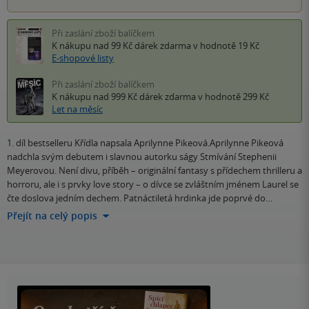
Při zaslání zboží balíčkem
K nákupu nad 99 Kč
dárek zdarma
v hodnotě 19 Kč
E-shopové listy
Při zaslání zboží balíčkem
K nákupu nad 999 Kč
dárek zdarma
v hodnotě 299 Kč
Let na měsíc
1. díl bestselleru Křídla napsala Aprilynne Pikeová.Aprilynne Pikeová
nadchla svým debutem i slavnou autorku ságy Stmívání Stephenii
Meyerovou. Není divu, příběh – originální fantasy s přídechem thrilleru a
horroru, ale i s prvky love story – o dívce se zvláštním jménem Laurel se
čte doslova jedním dechem. Patnáctiletá hrdinka jde poprvé do…
Přejít na celý popis