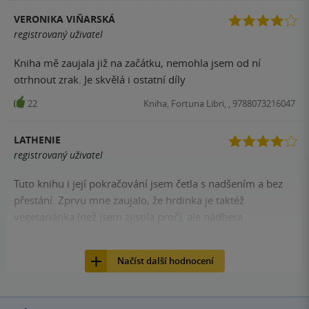
VERONIKA VIŇARSKÁ
registrovaný uživatel
Kniha mě zaujala již na začátku, nemohla jsem od ní
otrhnout zrak. Je skvělá i ostatní díly
22
Kniha, Fortuna Libri, , 9788073216047
LATHENIE
registrovaný uživatel
Tuto knihu i její pokračování jsem četla s nadšením a bez
přestání. Zprvu mne zaujalo, že hrdinka je taktéž
vegetariánka (než jsem zjistila proč), ale nádhera.
21
Kniha, Fortuna Libri, , 9788073216047
Načíst další hodnocení