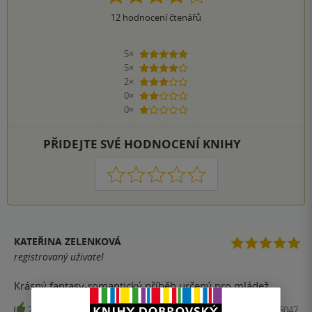
12
hodnocení čtenářů
5×
5 hvězdiček
5×
4 hvězdičky
2×
3 hvězdičky
0×
2 hvězdičky
0×
1 hvezdička
PŘIDEJTE SVÉ HODNOCENÍ KNIHY
1
2
3
4
5
KATEŘINA ZELENKOVÁ
registrovaný uživatel
Krásný fantasy-romantický příběh určený pro mládež.
27
Kniha, Fortuna Libri, , 9788073216047