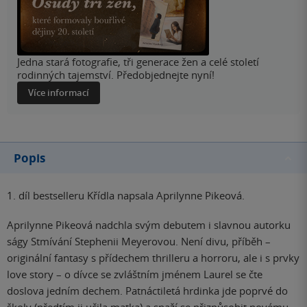
Jedna stará fotografie, tři generace žen a celé století
rodinných tajemství. Předobjednejte nyní!
Více informací
Popis
1. díl bestselleru Křídla napsala Aprilynne Pikeová.
Aprilynne Pikeová nadchla svým debutem i slavnou autorku
ságy Stmívání Stephenii Meyerovou. Není divu, příběh –
originální fantasy s přídechem thrilleru a horroru, ale i s prvky
love story – o dívce se zvláštním jménem Laurel se čte
doslova jedním dechem. Patnáctiletá hrdinka jde poprvé do
školy (předtím ji učila matka) a snaží se přizpůsobit novému