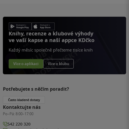
Knihy, recenze a klubové výhody
ve vaší kapse a naší appce KDčko
Každý měsíc společně přečteme tisíce knih
Více o aplikaci
Více o klubu
Potřebujete s něčím poradit?
Často kladené dotazy
Kontaktujte nás
Po–Pá:
8:00–17:00
542 220 320