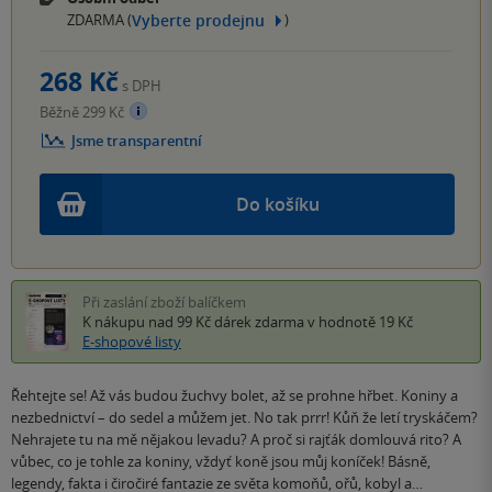
Vyberte prodejnu
ZDARMA (
)
268 Kč
s DPH
Běžně 299 Kč
Jsme transparentní
Do košíku
Při zaslání zboží balíčkem
K nákupu nad 99 Kč
dárek zdarma
v hodnotě 19 Kč
E-shopové listy
Řehtejte se! Až vás budou žuchvy bolet, až se prohne hřbet. Koniny a
nezbednictví – do sedel a můžem jet. No tak prrr! Kůň že letí tryskáčem?
Nehrajete tu na mě nějakou levadu? A proč si rajťák domlouvá rito? A
vůbec, co je tohle za koniny, vždyť koně jsou můj koníček! Básně,
legendy, fakta i čiročiré fantazie ze světa komoňů, ořů, kobyl a…