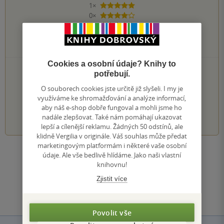
1×
5 hvězdiček
0×
4 hvězdičky
0×
3 hvězdičky
0×
2 hvězdičky
0×
1 hvezdička
Cookies a osobní údaje? Knihy to
PŘIDEJTE SVÉ HODNOCENÍ KNIHY
potřebují.
Hodnocení našich knihkupců: 0.0 z 5
O souborech cookies jste určitě již slyšeli. I my je
využíváme ke shromažďování a analýze informací,
aby náš e-shop dobře fungoval a mohli jsme ho
1
2
3
4
5
nadále zlepšovat. Také nám pomáhají ukazovat
lepší a cílenější reklamu. Žádných 50 odstínů, ale
klidně Vergilia v originále. Váš souhlas může předat
marketingovým platformám i některé vaše osobní
Zobrazit všechna hodnocení
údaje. Ale vše bedlivě hlídáme. Jako naši vlastní
knihovnu!
Zjistit více
Přidat hodnocení
Povolit vše