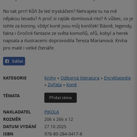
No tak prrr! Kůň že letí tryskáčem? Nehrajete tu na mě
nějakou levadu? A proč si rajťák domlouvá rito? A vůbec, co je
tohle za koniny, vždyť koně jsou můj koníček! Básně, legendy,
fakta i čiročiré fantazie ze světa komoňů, ořů, kobyl a herek
napsala a ilustracemi doprovodila Tereza Marianová. Kniha
pro malé i velké čtenáře.
Sdílet
KATEGORIE
Knihy
»
Odborná literatura
»
Encyklopedie
»
Zvířata
»
Koně
TÉMATA
Přidat téma
NAKLADATEL
PIKOLA
ROZMĚR
206 x 266 x 12
DATUM VYDÁNÍ
27.10.2025
ISBN
978-80-284-0417-8