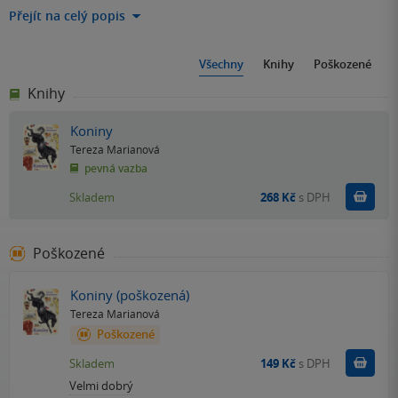
Přejít na celý popis
Všechny
Knihy
Poškozené
Knihy
Koniny
Tereza Marianová
pevná vazba
Do k
Skladem
268 Kč
s DPH
Poškozené
Koniny (poškozená)
Tereza Marianová
Poškozené
Do k
Skladem
149 Kč
s DPH
Velmi dobrý