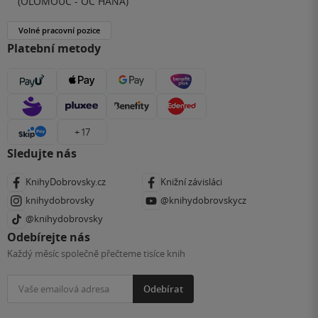
(OLOMOUC - OC HANÁ)
Volné pracovní pozice
Platební metody
+ 17
Sledujte nás
KnihyDobrovsky.cz
Knižní závisláci
knihydobrovsky
@knihydobrovskycz
@knihydobrovsky
Odebírejte nás
Každý měsíc společně přečteme tisíce knih
Odebírat