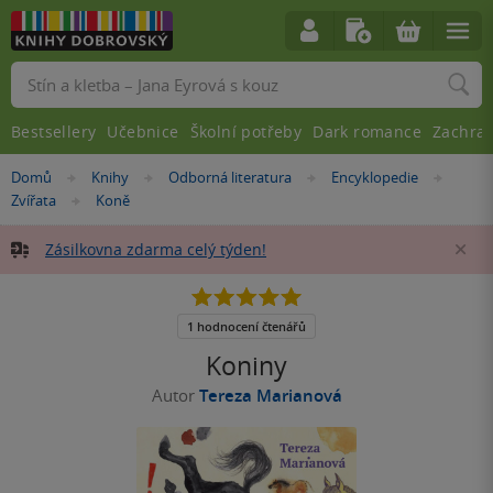
Vyhledávání
Bestsellery
Učebnice
Školní potřeby
Dark romance
Zachra
Nacházíte
Domů
Knihy
Odborná literatura
Encyklopedie
»
»
»
»
se
Zvířata
Koně
»
zde:
Zásilkovna zdarma celý týden!
Za
5.0
z
5
1 hodnocení čtenářů
hvězdiček
Koniny
Autor
Tereza Marianová