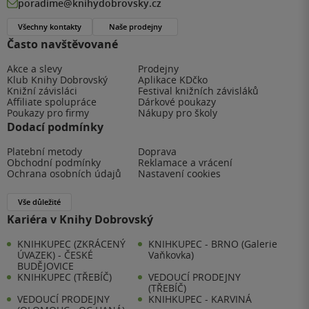
poradime@knihydobrovsky.cz
Všechny kontakty
Naše prodejny
Často navštěvované
Akce a slevy
Prodejny
Klub Knihy Dobrovský
Aplikace KDčko
Knižní závisláci
Festival knižních závisláků
Affiliate spolupráce
Dárkové poukazy
Poukazy pro firmy
Nákupy pro školy
Dodací podmínky
Platební metody
Doprava
Obchodní podmínky
Reklamace a vrácení
Ochrana osobních údajů
Nastavení cookies
Vše důležité
Kariéra v Knihy Dobrovský
KNIHKUPEC (ZKRÁCENÝ
KNIHKUPEC - BRNO (Galerie
ÚVAZEK) - ČESKÉ
Vaňkovka)
BUDĚJOVICE
KNIHKUPEC (TŘEBÍČ)
VEDOUCÍ PRODEJNY
(TŘEBÍČ)
VEDOUCÍ PRODEJNY
KNIHKUPEC - KARVINÁ