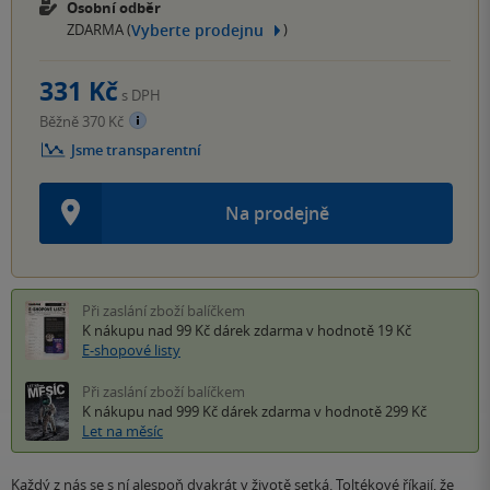
Osobní odběr
Vyberte prodejnu
ZDARMA (
)
331 Kč
s DPH
Běžně 370 Kč
Jsme transparentní
Na prodejně
Při zaslání zboží balíčkem
K nákupu nad 99 Kč
dárek zdarma
v hodnotě 19 Kč
E-shopové listy
Při zaslání zboží balíčkem
K nákupu nad 999 Kč
dárek zdarma
v hodnotě 299 Kč
Let na měsíc
Každý z nás se s ní alespoň dvakrát v životě setká. Toltékové říkají, že