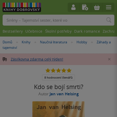
Vyhledávání
Bestsellery
Učebnice
Školní potřeby
Dark romance
Zachra
Nacházíte
Domů
Knihy
Naučná literatura
Hobby
Záhady a
»
»
»
»
se
tajemství
zde:
Zásilkovna zdarma celý týden!
Za
4.9
z
5
8 hodnocení čtenářů
hvězdiček
Kdo se bojí smrti?
Autor
Jan van Helsing