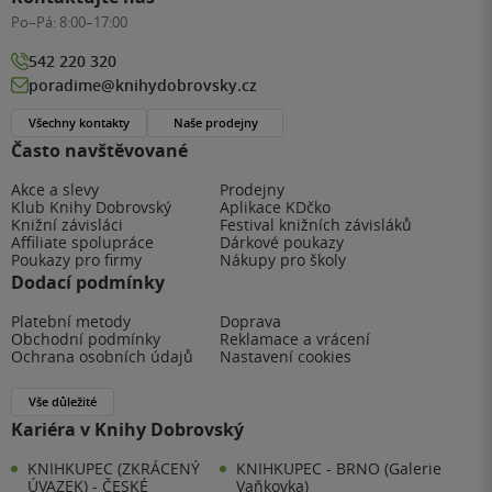
Po–Pá:
8:00–17:00
542 220 320
poradime@knihydobrovsky.cz
Všechny kontakty
Naše prodejny
Často navštěvované
Akce a slevy
Prodejny
Klub Knihy Dobrovský
Aplikace KDčko
Knižní závisláci
Festival knižních závisláků
Affiliate spolupráce
Dárkové poukazy
Poukazy pro firmy
Nákupy pro školy
Dodací podmínky
Platební metody
Doprava
Obchodní podmínky
Reklamace a vrácení
Ochrana osobních údajů
Nastavení cookies
Vše důležité
Kariéra v Knihy Dobrovský
KNIHKUPEC (ZKRÁCENÝ
KNIHKUPEC - BRNO (Galerie
ÚVAZEK) - ČESKÉ
Vaňkovka)