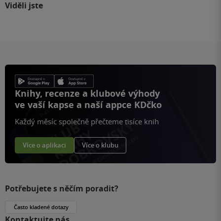
Viděli jste
Knihy, recenze a klubové výhody
ve vaší kapse a naší appce KDčko
Každý měsíc společně přečteme tisíce knih
Více o aplikaci
Více o klubu
Potřebujete s něčím poradit?
Často kladené dotazy
Kontaktujte nás