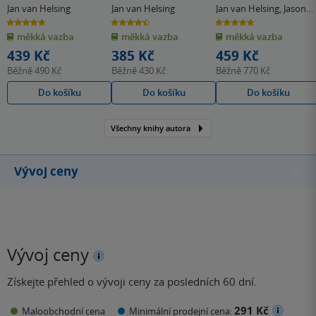
Jan van Helsing
Jan van Helsing
Jan van Helsing
,
Jason
Mason
4.8
4.5
4.7
z
z
z
měkká vazba
měkká vazba
měkká vazba
5
5
5
hvězdiček
hvězdiček
hvězdiček
439 Kč
385 Kč
459 Kč
Běžně
490 Kč
Běžně
430 Kč
Běžně
770 Kč
Do košíku
Do košíku
Do košíku
Všechny knihy autora
Vývoj ceny
Vývoj ceny
Získejte přehled o vývoji ceny za posledních 60 dní.
291 Kč
Maloobchodní cena
Minimální prodejní cena: