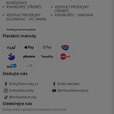
BUDĚJOVICE
KNIHKUPEC (TŘEBÍČ)
VEDOUCÍ PRODEJNY
(TŘEBÍČ)
VEDOUCÍ PRODEJNY
KNIHKUPEC - KARVINÁ
(OLOMOUC - OC HANÁ)
Volné pracovní pozice
Platební metody
+ 17
Sledujte nás
KnihyDobrovsky.cz
Knižní závisláci
knihydobrovsky
@knihydobrovskycz
@knihydobrovsky
Odebírejte nás
Každý měsíc společně přečteme tisíce knih