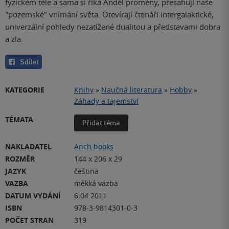
fyzickém těle a sama si říká Anděl proměny, přesahují naše
"pozemské" vnímání světa. Otevírají čtenáři intergalaktické,
univerzální pohledy nezatížené dualitou a představami dobra
a zla.
Sdílet
KATEGORIE
Knihy
»
Naučná literatura
»
Hobby
»
Záhady a tajemství
TÉMATA
Přidat téma
NAKLADATEL
Anch books
ROZMĚR
144 x 206 x 29
JAZYK
čeština
VAZBA
měkká vazba
DATUM VYDÁNÍ
6.04.2011
ISBN
978-3-9814301-0-3
POČET STRAN
319