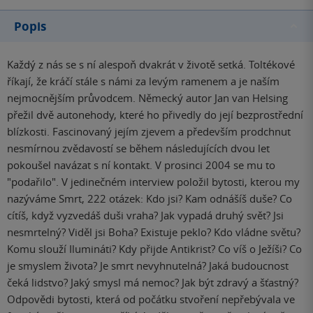
Popis
Každý z nás se s ní alespoň dvakrát v životě setká. Toltékové
říkají, že kráčí stále s námi za levým ramenem a je naším
nejmocnějším průvodcem. Německý autor Jan van Helsing
přežil dvě autonehody, které ho přivedly do její bezprostřední
blízkosti. Fascinovaný jejím zjevem a především prodchnut
nesmírnou zvědavostí se během následujících dvou let
pokoušel navázat s ní kontakt. V prosinci 2004 se mu to
"podařilo". V jedinečném interview položil bytosti, kterou my
nazýváme Smrt, 222 otázek: Kdo jsi? Kam odnášíš duše? Co
cítíš, když vyzvedáš duši vraha? Jak vypadá druhý svět? Jsi
nesmrtelný? Viděl jsi Boha? Existuje peklo? Kdo vládne světu?
Komu slouží Ilumináti? Kdy přijde Antikrist? Co víš o Ježíši? Co
je smyslem života? Je smrt nevyhnutelná? Jaká budoucnost
čeká lidstvo? Jaký smysl má nemoc? Jak být zdravý a šťastný?
Odpovědi bytosti, která od počátku stvoření nepřebývala ve