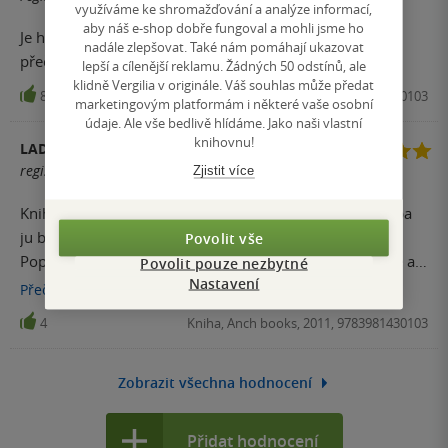
využíváme ke shromažďování a analýze informací,
aby náš e-shop dobře fungoval a mohli jsme ho
Je hlavně pro otevřené duše, dekuji autorovi. Je mi po
nadále zlepšovat. Také nám pomáhají ukazovat
přečtení lehko a jsem pln očekávání....
lepší a cílenější reklamu. Žádných 50 odstínů, ale
klidně Vergilia v originále. Váš souhlas může předat
8
Kniha, Anch books, 2011, 9783981430103
marketingovým platformám i některé vaše osobní
údaje. Ale vše bedlivě hlídáme. Jako naši vlastní
knihovnu!
LADISLAV
registrovaný uživatel
Zjistit více
Kniha ktorá otvorí oči možno nie jednému z nás. Netreba
ju brať ako modlu skôr ako iný pohľad iného človeka.
Povolit vše
Poprípade pripustiť to že všetko v knihe je nereálne. Ale aj
Povolit pouze nezbytné
Nastavení
keby.. myšlienky sú myslím viac než vhodné na zamyslenie
Přečíst
více
sa.
4
Kniha, Anch books, 2011, 9783981430103
Zobrazit všechna hodnocení
Přidat hodnocení