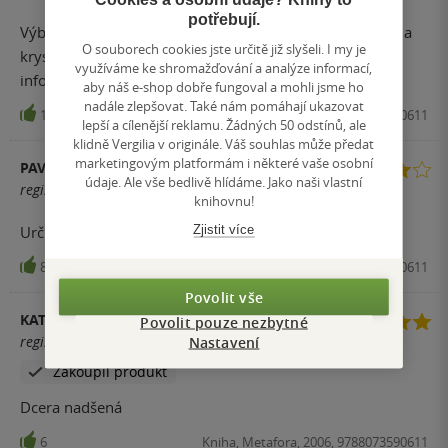
potřebují.
Výborná kniha pro všechny, kteří se zajímají o minerály a
O souborech cookies jste určitě již slyšeli. I my je
krystaly. Je přehledná a poskytuje spoustu užitečných
využíváme ke shromažďování a analýze informací,
informací. Doporučuji
aby náš e-shop dobře fungoval a mohli jsme ho
nadále zlepšovat. Také nám pomáhají ukazovat
17
Kniha, Metafora, 2006, 9788073590611
lepší a cílenější reklamu. Žádných 50 odstínů, ale
klidně Vergilia v originále. Váš souhlas může předat
marketingovým platformám i některé vaše osobní
PAVLÍNA
údaje. Ale vše bedlivě hlídáme. Jako naši vlastní
registrovaný uživatel
knihovnu!
Zjistit více
Určitě zajímavá kniha,dobře a přehledně napsaná.
8
Kniha, Metafora, 2006, 9788073590611
Povolit vše
KATEŘINA HORNÁKOVÁ
Povolit pouze nezbytné
registrovaný uživatel
Nastavení
Zakoupil produkt
Dcera nadšená
6
Kniha, Metafora, 2006, 9788073590611