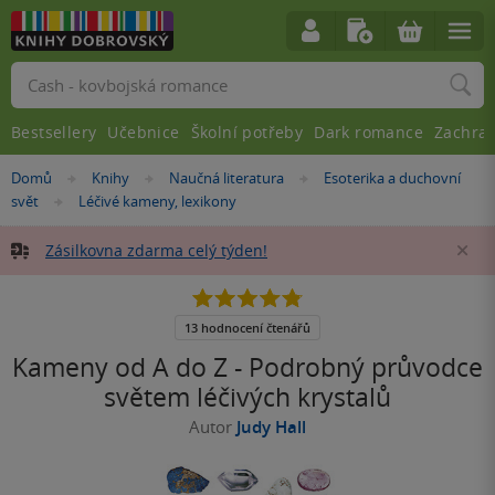
Vyhledávání
Bestsellery
Učebnice
Školní potřeby
Dark romance
Zachra
Nacházíte
Domů
Knihy
Naučná literatura
Esoterika a duchovní
»
»
»
se
svět
Léčivé kameny, lexikony
»
zde:
Zásilkovna zdarma celý týden!
Za
4.8
z
5
13 hodnocení čtenářů
hvězdiček
Kameny od A do Z - Podrobný průvodce
světem léčivých krystalů
Autor
Judy Hall