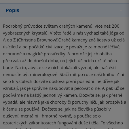
Popis
Podrobný průvodce světem drahých kamenů, více než 200
vyobrazených krystalů. V této řadě u nás vychází také Jóga od
A do Z (Christina Brownová)Drahé kameny zná lidstvo už celá
tisíciletí a od počátků civilizace je považuje za mocné léčivé,
ochranné a magické prostředky. A protože jejich obliba
přetrvala až do dnešní doby, na jejich účincích určitě něco
bude. Na to, abyste se v nich dokázali vyznat, ale naštěstí
nemusíte být mineralogové. Stačí mít po ruce naši knihu. Z ní
se o krystalech dozvíte doslova první poslední: nejdříve jak
vznikají, jak je správně nakupovat a pečovat o ně. A pak už se
podíváme na každý jednotlivý kámen. Dozvíte se, jak přesně
vypadá, ale hlavně jaké choroby či poruchy léčí, jak prospívá a
k čemu se používá. Dočtete se, jak na člověka působí v
duševní, mentální i hmotné rovině, a poučíte se o
ezoterických zákonitostech fungování duše i těla. To všechno