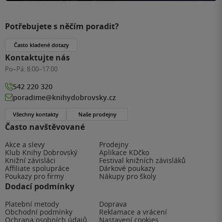
Potřebujete s něčím poradit?
Často kladené dotazy
Kontaktujte nás
Po–Pá:
8:00–17:00
542 220 320
poradime@knihydobrovsky.cz
Všechny kontakty
Naše prodejny
Často navštěvované
Akce a slevy
Prodejny
Klub Knihy Dobrovský
Aplikace KDčko
Knižní závisláci
Festival knižních závisláků
Affiliate spolupráce
Dárkové poukazy
Poukazy pro firmy
Nákupy pro školy
Dodací podmínky
Platební metody
Doprava
Obchodní podmínky
Reklamace a vrácení
Ochrana osobních údajů
Nastavení cookies