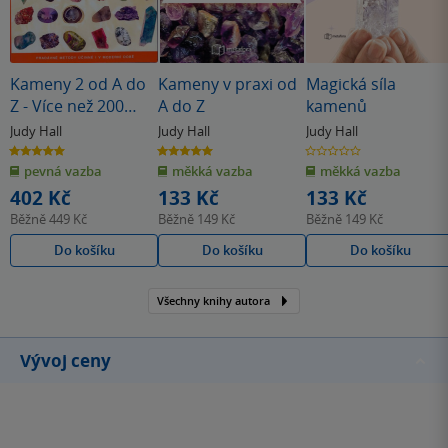
Kameny 2 od A do
Kameny v praxi od
Magická síla
Z - Více než 200
A do Z
kamenů
nových lečivých
Judy Hall
Judy Hall
Judy Hall
krystalů
5.0
5.0
0.0
z
z
z
pevná vazba
měkká vazba
měkká vazba
5
5
5
hvězdiček
hvězdiček
hvězdiček
402 Kč
133 Kč
133 Kč
Běžně
449 Kč
Běžně
149 Kč
Běžně
149 Kč
Do košíku
Do košíku
Do košíku
Všechny knihy autora
Vývoj ceny