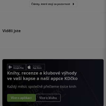
Články, které stojí za pozornost
Viděli jste
Knihy, recenze a klubové výhody
ve vaší kapse a naší appce KDčko
Každý měsíc společně přečteme tisíce knih
Více o aplikaci
Více o klubu