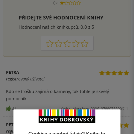
0×
1 hvezdička
PŘIDEJTE SVÉ HODNOCENÍ KNIHY
Hodnocení našich knihkupců: 0.0 z 5
1
2
3
4
5
PETRA
registrovaný uživatel
Kdo se trošku zajímá o kameny, tak tohle je skvělý
pomocník.
41
Kniha, Metafora, 2006, 9788073590611
PETRA
registrovaný uživatel
Cookies a osobní údaje? Knihy to