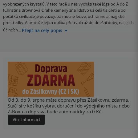
vyobrazených krystalů. V této řadě u nás vychází také Jóga od A do Z
(Christina Brownová)Drahé kameny zná lidstvo už celá tisíciletí a od
počátků civilizace je považuje za mocné léčivé, ochranné a magické
prostředky. A protože jejich obliba přetrvala až do dnešní doby, na jejich
účincích…
Přejít na celý popis
Od 3. do 9. srpna máte dopravu přes Zásilkovnu zdarma.
Stačí si v košíku vybrat doručení do výdejního místa nebo
Z-Boxu a doprava bude automaticky za 0 Kč.
Více informací