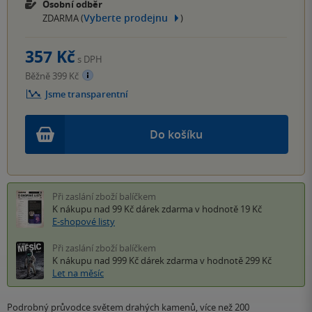
Osobní odběr
Vyberte prodejnu
ZDARMA (
)
357 Kč
s DPH
Běžně 399 Kč
Jsme transparentní
Do košíku
Při zaslání zboží balíčkem
K nákupu nad 99 Kč
dárek zdarma
v hodnotě 19 Kč
E-shopové listy
Při zaslání zboží balíčkem
K nákupu nad 999 Kč
dárek zdarma
v hodnotě 299 Kč
Let na měsíc
Podrobný průvodce světem drahých kamenů, více než 200