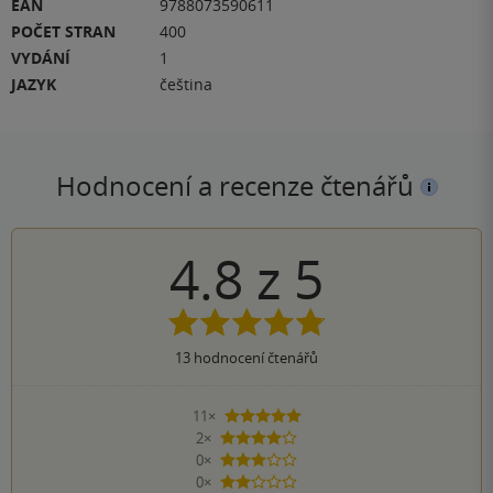
EAN
9788073590611
POČET STRAN
400
VYDÁNÍ
1
JAZYK
čeština
Hodnocení a recenze čtenářů
4.8
z
5
13
hodnocení čtenářů
11×
5 hvězdiček
2×
4 hvězdičky
0×
3 hvězdičky
0×
2 hvězdičky