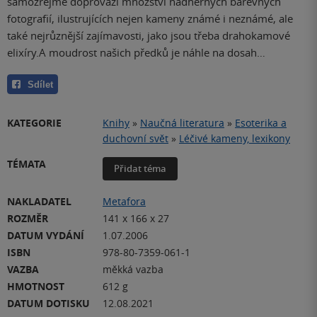
samozřejmě doprovází množství nádherných barevných
fotografií, ilustrujících nejen kameny známé i neznámé, ale
také nejrůznější zajímavosti, jako jsou třeba drahokamové
elixíry.A moudrost našich předků je náhle na dosah…
Sdílet
KATEGORIE
Knihy
»
Naučná literatura
»
Esoterika a
duchovní svět
»
Léčivé kameny, lexikony
TÉMATA
Přidat téma
NAKLADATEL
Metafora
ROZMĚR
141 x 166 x 27
DATUM VYDÁNÍ
1.07.2006
ISBN
978-80-7359-061-1
VAZBA
měkká vazba
HMOTNOST
612 g
DATUM DOTISKU
12.08.2021