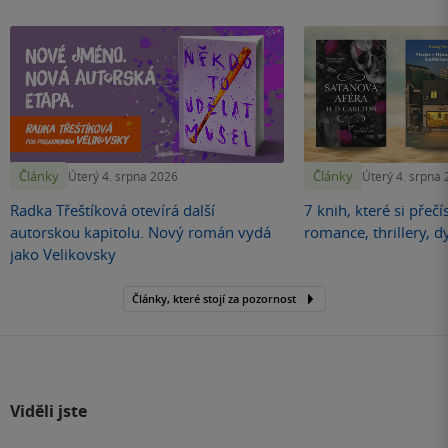
Články
Články
Úterý 4. srpna 2026
Úterý 4. srpna
Radka Třeštíková otevírá další
7 knih, které si přečí
autorskou kapitolu. Nový román vydá
romance, thrillery, d
jako Velikovsky
Články, které stojí za pozornost
Viděli jste