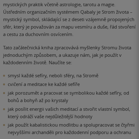
mystických praktik včetně astrologie, tarotu a magie.
Ústředním organizačním systémem Qabaly je Strom života –
mystický symbol, skládající se z deseti vzájemně propojených
sfér, který je považován za mapu vesmíru a duše, řád stvoření
a cestu za duchovním osvícením.
Tato začátečnická kniha zpracovává myšlenky Stromu života
jednoduchým způsobem, a ukazuje nám, jak je použít v
každodenním životě. Naučíte se:
smysl každé sefíry, neboli sféry, na Stromě
cvičení a meditace ke každé sefíře
jak porozumět a pracovat se symbolikou každé sefíry, od
bohů a bohyň až po krystaly
jak posílit energii vašich meditací a stvořit vlastní symbol,
který odráží vaše nejdůležitější hodnoty
jak použít kabalistickou modlitbu a spolupracovat se čtyřmi
nejvyššími archanděli pro každodenní podporu a ochranu