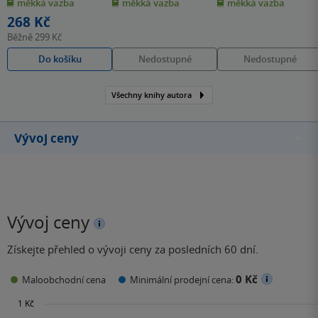
Numbers
měkká vazba
měkká vazba
měkká vazba
5
5
5
hvězdiček
hvězdiček
hvězdiček
268 Kč
Běžně
299 Kč
Do košíku
Nedostupné
Nedostupné
Všechny knihy autora
Vývoj ceny
Vývoj ceny
Získejte přehled o vývoji ceny za posledních 60 dní.
0 Kč
Maloobchodní cena
Minimální prodejní cena: