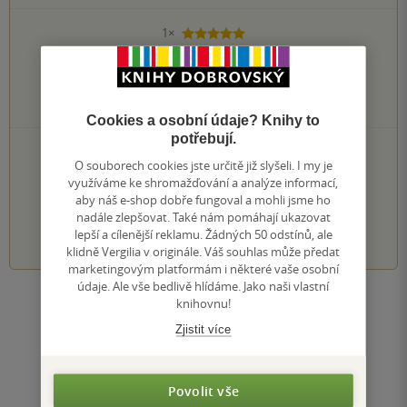
1×
5 hvězdiček
0×
4 hvězdičky
0×
3 hvězdičky
0×
2 hvězdičky
0×
1 hvezdička
Cookies a osobní údaje? Knihy to
potřebují.
PŘIDEJTE SVÉ HODNOCENÍ KNIHY
O souborech cookies jste určitě již slyšeli. I my je
Hodnocení našich knihkupců: 0.0 z 5
využíváme ke shromažďování a analýze informací,
aby náš e-shop dobře fungoval a mohli jsme ho
nadále zlepšovat. Také nám pomáhají ukazovat
1
2
3
4
5
lepší a cílenější reklamu. Žádných 50 odstínů, ale
klidně Vergilia v originále. Váš souhlas může předat
marketingovým platformám i některé vaše osobní
údaje. Ale vše bedlivě hlídáme. Jako naši vlastní
knihovnu!
Zobrazit všechna hodnocení
Zjistit více
Přidat hodnocení
Povolit vše