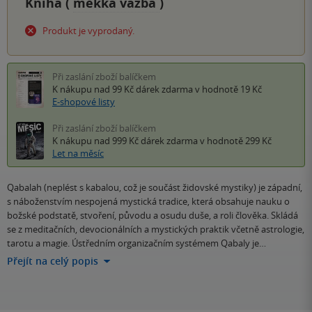
Kniha (
měkká vazba
)
Produkt je vyprodaný.
Při zaslání zboží balíčkem
K nákupu nad 99 Kč
dárek zdarma
v hodnotě 19 Kč
E-shopové listy
Při zaslání zboží balíčkem
K nákupu nad 999 Kč
dárek zdarma
v hodnotě 299 Kč
Let na měsíc
Qabalah (neplést s kabalou, což je součást židovské mystiky) je západní,
s náboženstvím nespojená mystická tradice, která obsahuje nauku o
božské podstatě, stvoření, původu a osudu duše, a roli člověka. Skládá
se z meditačních, devocionálních a mystických praktik včetně astrologie,
tarotu a magie. Ústředním organizačním systémem Qabaly je…
Přejít na celý popis