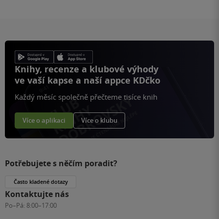
Knihy, recenze a klubové výhody
ve vaší kapse a naší appce KDčko
Každý měsíc společně přečteme tisíce knih
Více o aplikaci
Více o klubu
Potřebujete s něčím poradit?
Často kladené dotazy
Kontaktujte nás
Po–Pá:
8:00–17:00