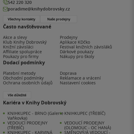
542 220 320
poradime@knihydobrovsky.cz
Všechny kontakty
Naše prodejny
Často navštěvované
Akce a slevy
Prodejny
Klub Knihy Dobrovský
Aplikace KDčko
Knižní závisláci
Festival knižních závisláků
Affiliate spolupráce
Dárkové poukazy
Poukazy pro firmy
Nákupy pro školy
Dodací podmínky
Platební metody
Doprava
Obchodní podmínky
Reklamace a vrácení
Ochrana osobních údajů
Nastavení cookies
Vše důležité
Kariéra v Knihy Dobrovský
KNIHKUPEC - BRNO (Galerie
KNIHKUPEC (TŘEBÍČ)
Vaňkovka)
VEDOUCÍ PRODEJNY
VEDOUCÍ PRODEJNY
(TŘEBÍČ)
(OLOMOUC - OC HANÁ)
KNIHKUPEC - KARVINÁ
SMĚNOVÝ/Á VEDOUCÍ -