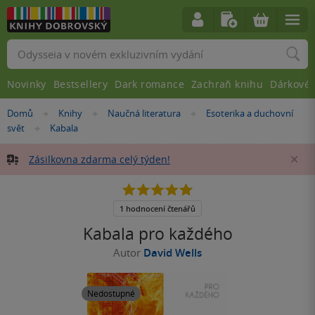
Vyhledávání
Novinky
Bestsellery
Dark romance
Zachraň knihu
Dárkové 
Nacházíte
Domů
Knihy
Naučná literatura
Esoterika a duchovní
»
»
»
se
svět
Kabala
»
zde:
Zásilkovna zdarma celý týden!
Za
5.0
z
5
1 hodnocení čtenářů
hvězdiček
Kabala pro každého
Autor
David Wells
Nedostupné