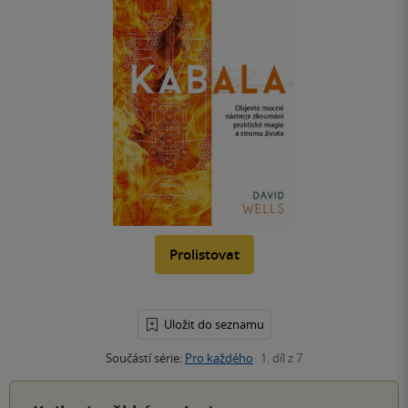
Prolistovat
Uložit do seznamu
Součástí série:
Pro každého
1. díl z 7