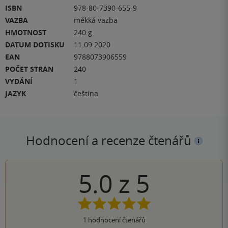
ISBN
978-80-7390-655-9
VAZBA
měkká vazba
HMOTNOST
240 g
DATUM DOTISKU
11.09.2020
EAN
9788073906559
POČET STRAN
240
VYDÁNÍ
1
JAZYK
čeština
Hodnocení a recenze čtenářů
5.0
z
5
1
hodnocení čtenářů