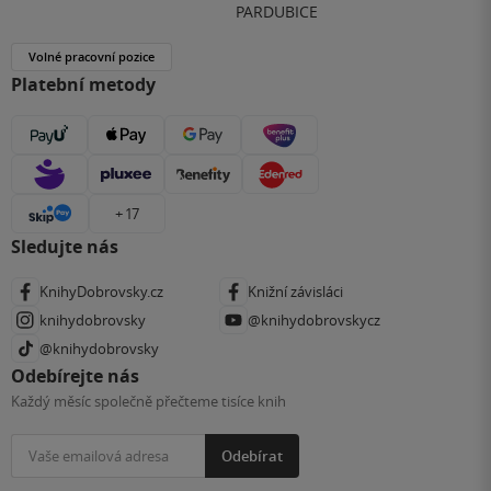
PARDUBICE
Volné pracovní pozice
Platební metody
+ 17
Sledujte nás
KnihyDobrovsky.cz
Knižní závisláci
knihydobrovsky
@knihydobrovskycz
@knihydobrovsky
Odebírejte nás
Každý měsíc společně přečteme tisíce knih
Odebírat