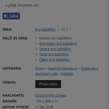
…a ještě mnohem víc!
Sdílet
SÉRIE
Pro každého
1. díl z 7
DALŠÍ ZE SÉRIE
1.
Kabala pro každého
2.
Astrologie pro každého
3.
Tantra pro každého
4.
Tarot pro každého
5.
Čakry pro každého
KATEGORIE
Knihy
»
Naučná literatura
»
Esoterika a
duchovní svět
»
Kabala
TÉMATA
Přidat téma
NAKLADATEL
Edice Knihy Omega
ROZMĚR
130 x 200 x 11
DATUM VYDÁNÍ
11.06.2018