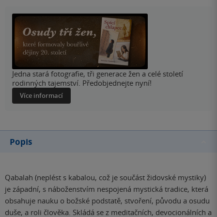
Jedna stará fotografie, tři generace žen a celé století
rodinných tajemství. Předobjednejte nyní!
Více informací
Popis
Qabalah (neplést s kabalou, což je součást židovské mystiky)
je západní, s náboženstvím nespojená mystická tradice, která
obsahuje nauku o božské podstatě, stvoření, původu a osudu
duše, a roli člověka. Skládá se z meditačních, devocionálních a