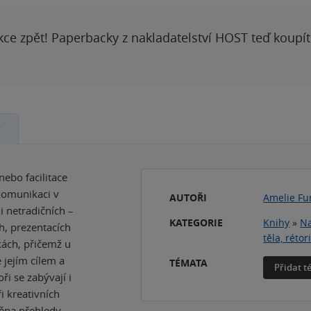
kce zpět! Paperbacky z nakladatelství HOST teď koupí
y
nebo facilitace
komunikaci v
AUTOŘI
Amelie Fu
i netradičních –
KATEGORIE
Knihy
»
Na
ch, prezentacích
těla, rétor
kách, přičemž u
e jejím cílem a
TÉMATA
Přidat 
i se zabývají i
ři kreativních
něna přehledy