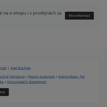
te na e-shopu i v prodejnách za
Více informací
ncke
|
Axel Rachow
učná literatura
»
Rozvoj osobnosti
»
Komunikace, řeč
ika
»
Komunikační dovednosti
téma