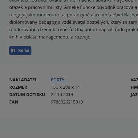
otázek a pracovními listy. Amelie Funcke původně pracovala 
funguje jako moderátorka, poradkyně a trenérka.Axel Racho
diplomovaný pedagog a vzdělavatel dospělých, který se zam
moderování a trénink trenérů. Oba autoři napsali řadu prakt
knih v oblasti managementu a rozvoje.
Sdílet
NAKLADATEL
PORTÁL
VA
ROZMĚR
150 x 208 x 14
HM
DATUM DOTISKU
22.10.2019
JA
EAN
9788026215318