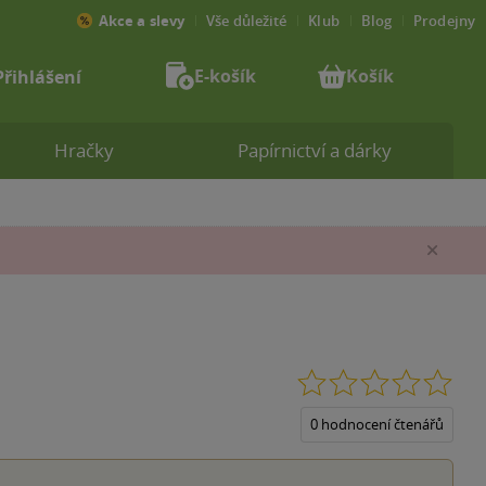
Akce a slevy
Vše důležité
Klub
Blog
Prodejny
E-košík
Košík
Přihlášení
Hračky
Papírnictví a dárky
Zav
0.0
z
5
0 hodnocení čtenářů
hvěz