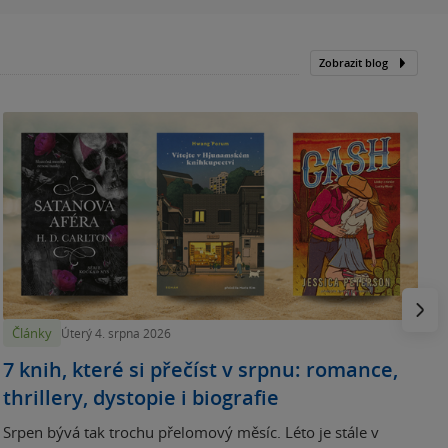
Zobrazit blog
N
p
Násled
Články
Úterý 4. srpna 2026
7 knih, které si přečíst v srpnu: romance,
thrillery, dystopie i biografie
Srpen bývá tak trochu přelomový měsíc. Léto je stále v