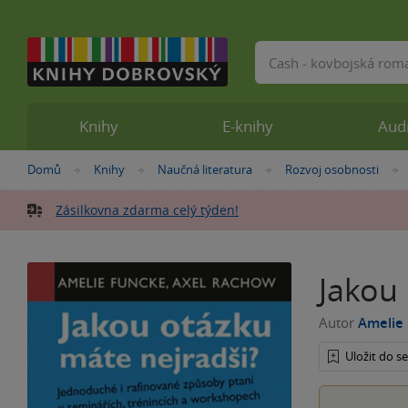
Vyhledávání
Knihy
E-knihy
Aud
Nacházíte
Domů
Knihy
Naučná literatura
Rozvoj osobnosti
»
»
»
se
zde:
Zásilkovna zdarma celý týden!
Jakou
Autor
Amelie
Uložit do 