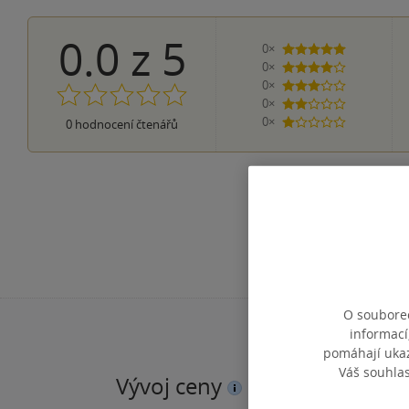
0.0
z
5
0×
5 hvězdiček
0×
4 hvězdičky
0×
3 hvězdičky
0×
2 hvězdičky
0×
0
hodnocení čtenářů
1 hvezdička
O souborec
informací
pomáhají ukazo
Váš souhla
Vývoj ceny