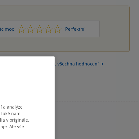
1
2
3
4
5
ic moc
Perfektní
Zobrazit všechna hodnocení
í a analýze
. Také nám
ia v originále.
je. Ale vše