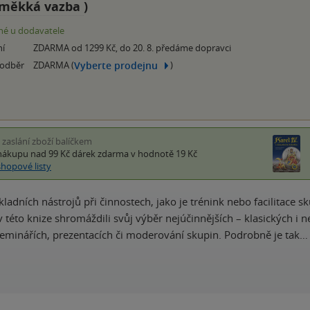
měkká vazba
)
é u dodavatele
ní
ZDARMA od 1299 Kč, do 20. 8. předáme dopravci
Vyberte prodejnu
 odběr
ZDARMA (
)
i zaslání zboží balíčkem
nákupu nad 99 Kč
dárek zdarma
v hodnotě 19 Kč
shopové listy
kladních nástrojů při činnostech, jako je trénink nebo facilitace 
této knize shromáždili svůj výběr nejúčinnějších – klasických i ne
seminářích, prezentacích či moderování skupin. Podrobně je tak…