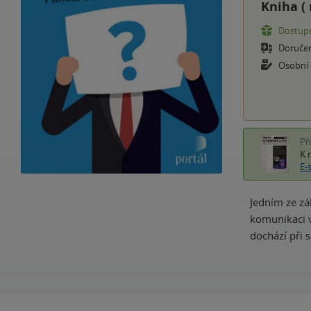
Kniha (
Dostupn
Doruče
Osobní
Př
K 
E-
Jedním ze zá
komunikaci v 
dochází při 