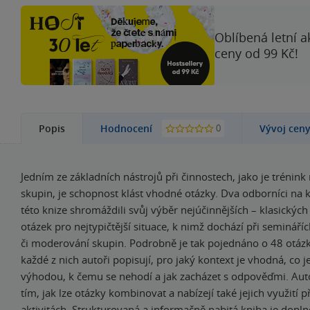
Oblíbená letní a
ceny od 99 Kč!
0
Popis
Hodnocení
Vývoj cen
Jedním ze základních nástrojů při činnostech, jako je trénink 
skupin, je schopnost klást vhodné otázky. Dva odborníci na 
této knize shromáždili svůj výběr nejúčinnějších – klasických 
otázek pro nejtypičtější situace, k nimž dochází při semináří
či moderování skupin. Podrobně je tak pojednáno o 48 otáz
každé z nich autoři popisují, pro jaký kontext je vhodná, co j
výhodou, k čemu se nehodí a jak zacházet s odpověďmi. Autoř
tím, jak lze otázky kombinovat a nabízejí také jejich využití p
aktivitách. Strukturovaná a informačně nabitá kniha je dopl