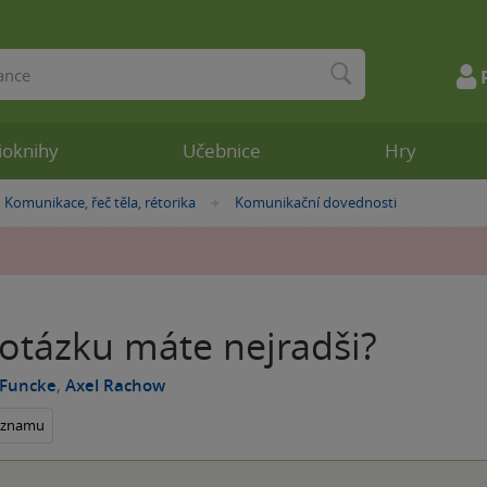
ioknihy
Učebnice
Hry
Komunikace, řeč těla, rétorika
Komunikační dovednosti
»
»
 otázku máte nejradši?
 Funcke
,
Axel Rachow
seznamu