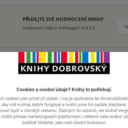
PŘIDEJTE SVÉ HODNOCENÍ KNIHY
N
Hodnocení našich knihkupců: 0.0 z 5
Přidat hodnocení
Cookies a osobní údaje? Knihy to potřebují.
h cookies jste určitě již slyšeli. I my je využíváme ke shromažďován
, aby náš e-shop dobře fungoval a mohli jsme ho nadále zlepšovat
vat lepší a cílenější reklamu. Žádných 50 odstínů, ale klidně Vergil
s může předat marketingovým platformám i některé vaše osobní úda
bedlivě hlídáme. Jako naši vlastní knihovnu!