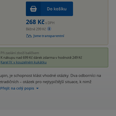
Do košíku
268 Kč
s DPH
Běžně 299 Kč
Jsme transparentní
Při zaslání zboží balíčkem
K nákupu nad 699 Kč
dárek zdarma
v hodnotě 249 Kč
Karel IV. v kouzelném kukátku
skupin, je schopnost klást vhodné otázky. Dva odborníci na
tradičních – otázek pro nejtypičtější situace, k nimž
Přejít na celý popis