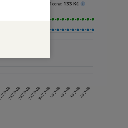
133 Kč
na
Minimální prodejní cena: