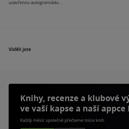
uzavřenou autogramiádu...
Viděli jste
Knihy, recenze a klubové 
ve vaší kapse a naší appce
Každý měsíc společně přečteme tisíce knih