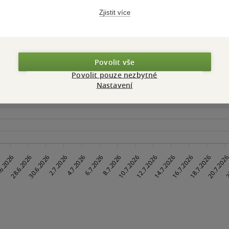
Maloobchodní ce
 dní.
Zjistit více
Povolit vše
Povolit pouze nezbytné
Nastavení