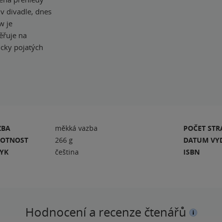
v divadle, dnes
w je
ěřuje na
icky pojatých
ZBA
měkká vazba
POČET ST
OTNOST
266 g
DATUM VY
ZYK
čeština
ISBN
Hodnocení a recenze čtenářů