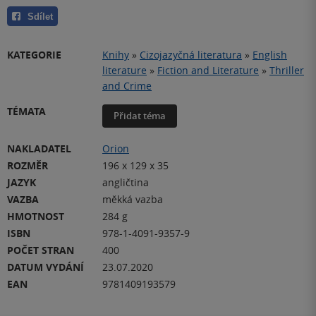
Sdílet
KATEGORIE
Knihy
»
Cizojazyčná literatura
»
English
literature
»
Fiction and Literature
»
Thriller
and Crime
TÉMATA
Přidat téma
NAKLADATEL
Orion
ROZMĚR
196 x 129 x 35
JAZYK
angličtina
VAZBA
měkká vazba
HMOTNOST
284 g
ISBN
978-1-4091-9357-9
POČET STRAN
400
DATUM VYDÁNÍ
23.07.2020
EAN
9781409193579