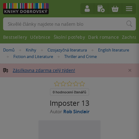
Vyhledávání
Bestsellery
Učebnice
Školní potřeby
Dark romance
Zachra
Nacházíte
Domů
Knihy
Cizojazyčná literatura
English literature
»
»
»
se
Fiction and Literature
Thriller and Crime
»
»
zde:
Zásilkovna zdarma celý týden!
Za
0.0
z
5
0 hodnocení čtenářů
hvězdiček
Imposter 13
Autor
Rob Sinclair