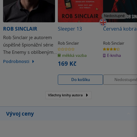
Nedostupné
ROB SINCLAIR
Sleeper 13
Červená kobra
Rob Sinclair je autorem
Rob Sinclair
Rob Sinclair
úspěšné špionážní série
0.0
4.3
The Enemy s oblíbeným
z
z
měkká vazba
E-kniha
5
5
hvězdiček
hvězdiček
protagonistou Carlem
Podrobnosti
169 Kč
Loganem a samostatného
thrilleru Dark Fragments.
Do košíku
Nedostupn
Červená kobra je prvním
dílem v nové sérii s hlavní
Všechny knihy autora
postavou Jamesem
Rykerem.
Vývoj ceny