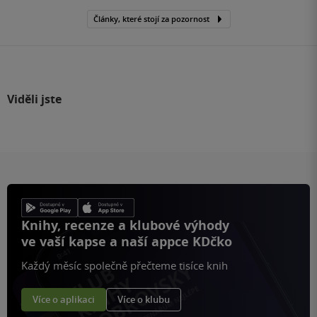
Články, které stojí za pozornost
Viděli jste
Knihy, recenze a klubové výhody
ve vaší kapse a naší appce KDčko
Každý měsíc společně přečteme tisíce knih
Více o aplikaci
Více o klubu