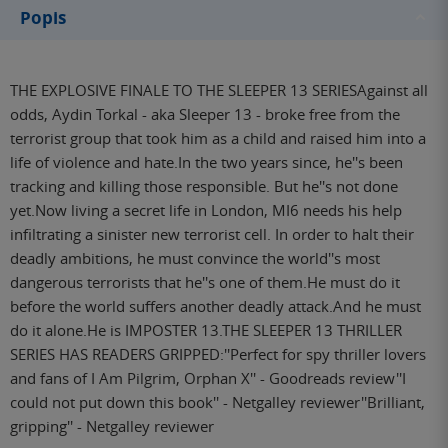
Popis
THE EXPLOSIVE FINALE TO THE SLEEPER 13 SERIESAgainst all
odds, Aydin Torkal - aka Sleeper 13 - broke free from the
terrorist group that took him as a child and raised him into a
life of violence and hate.In the two years since, he''s been
tracking and killing those responsible. But he''s not done
yet.Now living a secret life in London, MI6 needs his help
infiltrating a sinister new terrorist cell. In order to halt their
deadly ambitions, he must convince the world''s most
dangerous terrorists that he''s one of them.He must do it
before the world suffers another deadly attack.And he must
do it alone.He is IMPOSTER 13.THE SLEEPER 13 THRILLER
SERIES HAS READERS GRIPPED:''Perfect for spy thriller lovers
and fans of I Am Pilgrim, Orphan X'' - Goodreads review''I
could not put down this book'' - Netgalley reviewer''Brilliant,
gripping'' - Netgalley reviewer