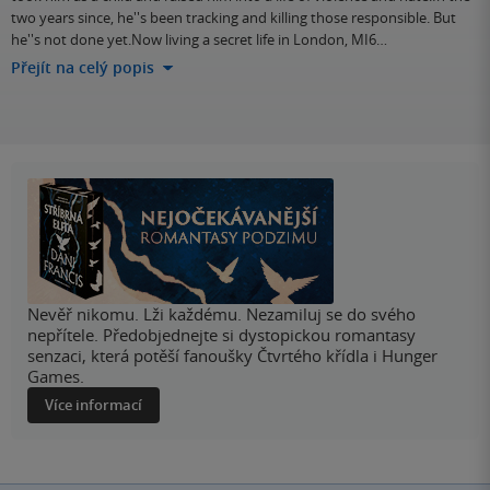
two years since, he''s been tracking and killing those responsible. But
he''s not done yet.Now living a secret life in London, MI6…
Přejít na celý popis
Nevěř nikomu. Lži každému. Nezamiluj se do svého
nepřítele. Předobjednejte si dystopickou romantasy
senzaci, která potěší fanoušky Čtvrtého křídla i Hunger
Games.
Více informací