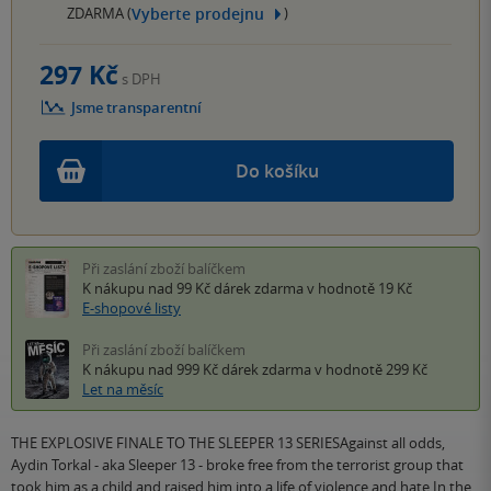
Vyberte prodejnu
ZDARMA (
)
297 Kč
s DPH
Jsme transparentní
Do košíku
Při zaslání zboží balíčkem
K nákupu nad 99 Kč
dárek zdarma
v hodnotě 19 Kč
E-shopové listy
Při zaslání zboží balíčkem
K nákupu nad 999 Kč
dárek zdarma
v hodnotě 299 Kč
Let na měsíc
THE EXPLOSIVE FINALE TO THE SLEEPER 13 SERIESAgainst all odds,
Aydin Torkal - aka Sleeper 13 - broke free from the terrorist group that
took him as a child and raised him into a life of violence and hate.In the