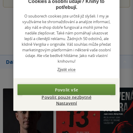
Cookies a osobní údaje? Knihy to
potřebují.
O souborech cookies jste určitě již slyšeli. I my je
Zobrazit všechna hodnocení
využíváme ke shromažďování a analýze informací,
aby náš e-shop dobře fungoval a mohli jsme ho
nadále zlepšovat. Také nám pomáhají ukazovat
Přidat hodnocení
lepší a cílenější reklamu. Žádných 50 odstínů, ale
klidně Vergilia v originále. Váš souhlas může předat
marketingovým platformám i některé vaše osobní
údaje. Ale vše bedlivě hlídáme. Jako naši vlastní
knihovnu!
Další knihy autora
Zjistit více
Povolit vše
Povolit pouze nezbytné
Nastavení