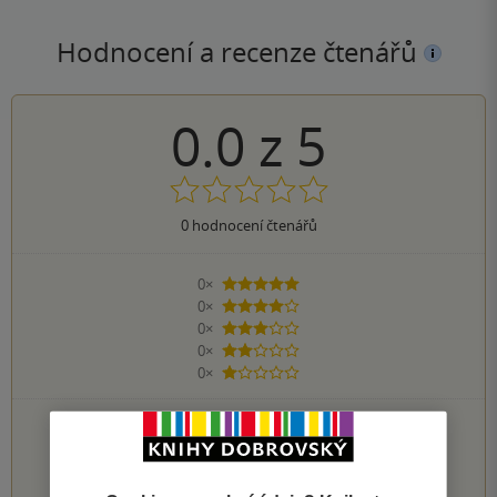
Hodnocení a recenze čtenářů
0.0
z
5
0
hodnocení čtenářů
0×
5 hvězdiček
0×
4 hvězdičky
0×
3 hvězdičky
0×
2 hvězdičky
0×
1 hvezdička
PŘIDEJTE SVÉ HODNOCENÍ KNIHY
1
2
3
4
5