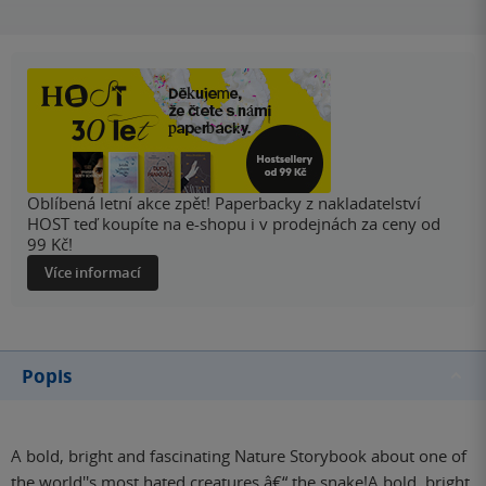
Oblíbená letní akce zpět! Paperbacky z nakladatelství
HOST teď koupíte na e-shopu i v prodejnách za ceny od
99 Kč!
Více informací
Popis
A bold, bright and fascinating Nature Storybook about one of
the world''s most hated creatures â€“ the snake!A bold, bright