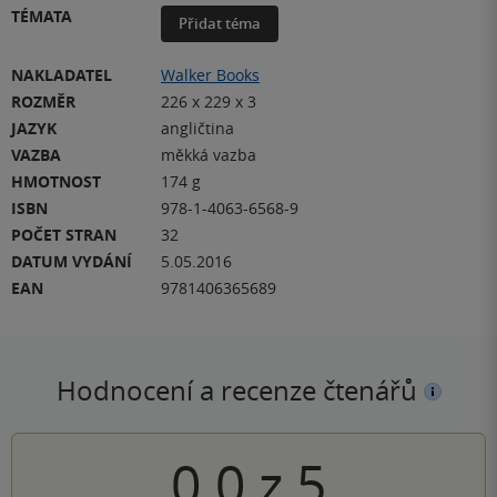
TÉMATA
Přidat téma
NAKLADATEL
Walker Books
ROZMĚR
226 x 229 x 3
JAZYK
angličtina
VAZBA
měkká vazba
HMOTNOST
174 g
ISBN
978-1-4063-6568-9
POČET STRAN
32
DATUM VYDÁNÍ
5.05.2016
EAN
9781406365689
Hodnocení a recenze čtenářů
0.0
z
5