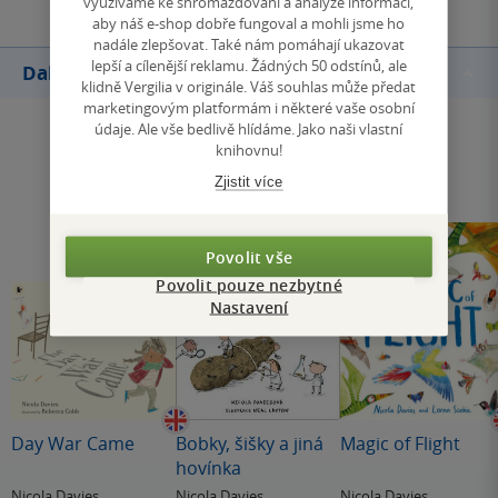
využíváme ke shromažďování a analýze informací,
aby náš e-shop dobře fungoval a mohli jsme ho
nadále zlepšovat. Také nám pomáhají ukazovat
lepší a cílenější reklamu. Žádných 50 odstínů, ale
Další knihy autora
klidně Vergilia v originále. Váš souhlas může předat
marketingovým platformám i některé vaše osobní
údaje. Ale vše bedlivě hlídáme. Jako naši vlastní
knihovnu!
Zjistit více
Povolit vše
Povolit pouze nezbytné
Nastavení
Day War Came
Bobky, šišky a jiná
Magic of Flight
hovínka
Nicola Davies
Nicola Davies
Nicola Davies