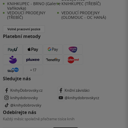
KNIHKUPEC - BRNO (Galerie
KNIHKUPEC (TŘEBÍČ)
Vaňkovka)
VEDOUCÍ PRODEJNY
VEDOUCÍ PRODEJNY
(TŘEBÍČ)
(OLOMOUC - OC HANÁ)
Volné pracovní pozice
Platební metody
+ 17
Sledujte nás
KnihyDobrovsky.cz
Knižní závisláci
knihydobrovsky
@knihydobrovskycz
@knihydobrovsky
Odebírejte nás
Každý měsíc společně přečteme tisíce knih