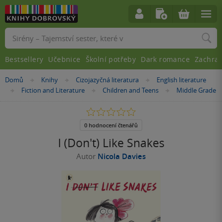
Vyhledávání
Bestsellery
Učebnice
Školní potřeby
Dark romance
Zachra
Nacházíte
Domů
Knihy
Cizojazyčná literatura
English literature
»
»
»
se
Fiction and Literature
Children and Teens
Middle Grade
»
»
»
zde:
0.0
z
5
0 hodnocení čtenářů
hvězdiček
I (Don't) Like Snakes
Autor
Nicola Davies