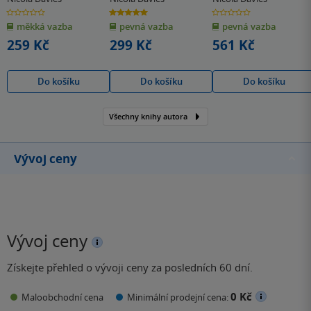
0.0
5.0
0.0
z
z
z
měkká vazba
pevná vazba
pevná vazba
5
5
5
hvězdiček
hvězdiček
hvězdiček
259 Kč
299 Kč
561 Kč
Do košíku
Do košíku
Do košíku
Všechny knihy autora
Vývoj ceny
Vývoj ceny
Získejte přehled o vývoji ceny za posledních 60 dní.
0 Kč
Maloobchodní cena
Minimální prodejní cena: