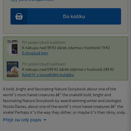
Do košíku
Při zaslání zboží balíčkem
K nákupu nad 99 Kč
dárek zdarma
v hodnotě 19 Kč
E-shopové listy
Při zaslání zboží balíčkem
K nákupu nad 699 Kč
dárek zdarma
v hodnotě 249 Kč
Karel IV. v kouzelném kukátku
A bold, bright and fascinating Nature Storybook about one of the
world''s most hated creatures â€“ the snake!A bold, bright and
fascinating Nature Storybook by award-winning writer and zoologist
Nicola Davies, about one of the world''s most hated creatures â€“ the
snake! Perhaps it''s the way they slither, or maybe it''s their slimy, scaly…
Přejít na celý popis