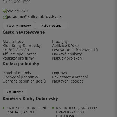
Po–Pá:
8:00–17:00
542 220 320
poradime@knihydobrovsky.cz
Všechny kontakty
Naše prodejny
Často navštěvované
Akce a slevy
Prodejny
Klub Knihy Dobrovský
Aplikace KDčko
Knižní závisláci
Festival knižních závisláků
Affiliate spolupráce
Dárkové poukazy
Poukazy pro firmy
Nákupy pro školy
Dodací podmínky
Platební metody
Doprava
Obchodní podmínky
Reklamace a vrácení
Ochrana osobních údajů
Nastavení cookies
Vše důležité
Kariéra v Knihy Dobrovský
KNIHKUPEC/POKLADNÍ -
KNIHKUPEC (ZKRÁCENÝ
PRAHA 5, ANDĚL
ÚVAZEK) - ČESKÉ
BUDĚJOVICE