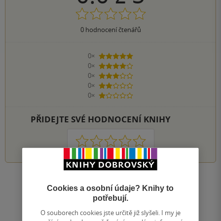
0
hodnocení čtenářů
0×
5 hvězdiček
0×
4 hvězdičky
0×
3 hvězdičky
0×
2 hvězdičky
0×
1 hvezdička
PŘIDEJTE SVÉ HODNOCENÍ KNIHY
1
2
3
4
5
Zobrazit všechna hodnocení
Cookies a osobní údaje? Knihy to
potřebují.
Přidat hodnocení
O souborech cookies jste určitě již slyšeli. I my je