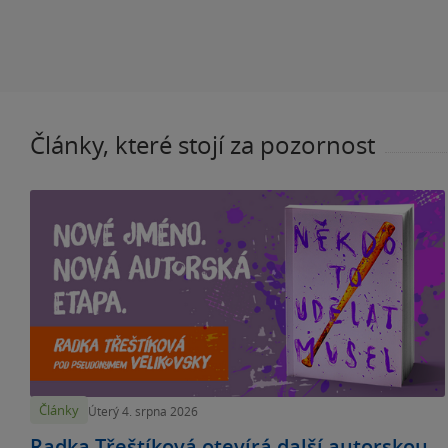
Články, které stojí za pozornost
Články
Úterý 4. srpna 2026
Radka Třeštíková otevírá další autorskou