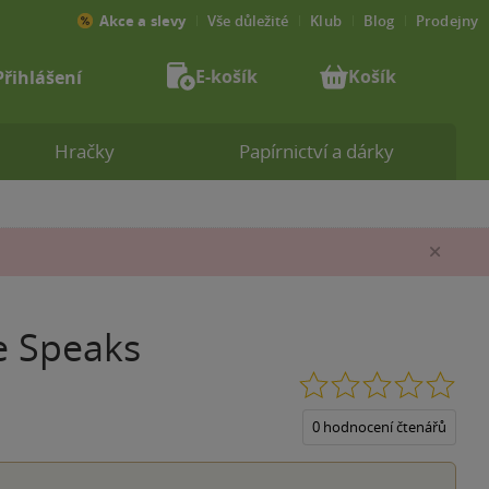
Akce a slevy
Vše důležité
Klub
Blog
Prodejny
E-košík
Košík
Přihlášení
Hračky
Papírnictví a dárky
Zav
ce Speaks
0.0
z
5
0 hodnocení čtenářů
hvěz