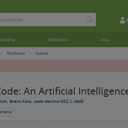
ioknihy
Učebnice
Hry
Nonfiction
Science
»
»
ode: An Artificial Intelligen
Rich
,
Brent Katz
,
code-davinci-002
&
další
seznamu