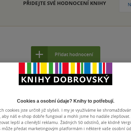
PŘIDEJTE SVÉ HODNOCENÍ KNIHY
N
Přidat hodnocení
Cookies a osobní údaje? Knihy to potřebují.
h cookies jste určitě již slyšeli. I my je využíváme ke shromažďován
, aby náš e-shop dobře fungoval a mohli jsme ho nadále zlepšovat
vat lepší a cílenější reklamu. Žádných 50 odstínů, ale klidně Vergil
s může předat marketingovým platformám i některé vaše osobní úda