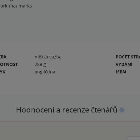
work that marks
ZBA
měkká vazba
POČET ST
OTNOST
288 g
VYDÁNÍ
ZYK
angličtina
ISBN
Hodnocení a recenze čtenářů