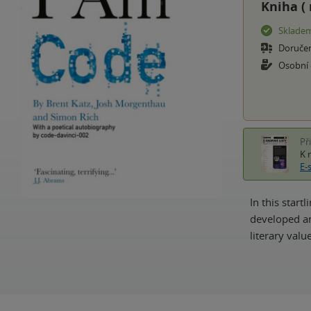
Kniha (
Sklade
Doruče
Osobní
Př
K 
E-
In this star
developed an
literary val