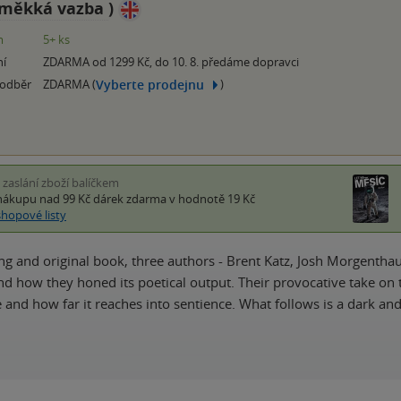
měkká vazba
)
m
5+ ks
ní
ZDARMA od 1299 Kč, do 10. 8. předáme dopravci
Vyberte prodejnu
 odběr
ZDARMA (
)
i zaslání zboží balíčkem
nákupu nad 99 Kč
dárek zdarma
v hodnotě 19 Kč
shopové listy
tling and original book, three authors - Brent Katz, Josh Morgent
d how they honed its poetical output. Their provocative take on t
ue and how far it reaches into sentience. What follows is a dark an