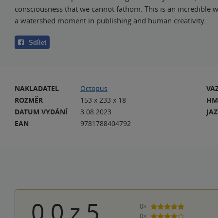
consciousness that we cannot fathom. This is an incredible 
a watershed moment in publishing and human creativity.
Sdílet
NAKLADATEL
Octopus
VA
ROZMĚR
153 x 233 x 18
HM
DATUM VYDÁNÍ
3.08.2023
JA
EAN
9781788404792
0.0
z
5
0×
5 hvězdiček
0×
4 hvězdičky