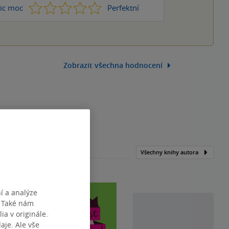
1
2
3
4
5
ic moc
Perfektní
Zobrazit všechna hodnocení
Všechny knihy autora
í a analýze
. Také nám
ia v originále.
je. Ale vše