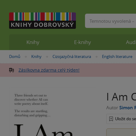
Vyhledávání
Knihy
E-knihy
Aud
Nacházíte
Domů
Knihy
Cizojazyčná literatura
English literature
»
»
»
se
zde:
Zásilkovna zdarma celý týden!
I Am C
Autor
Simon 
Uložit do 