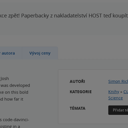
kce zpět! Paperbacky z nakladatelství HOST teď koupí
y autora
Vývoj ceny
 Josh
AUTOŘI
Simon Ric
2 was developed
KATEGORIE
Knihy
»
Ci
ke on this bold
Science
nd how far it
TÉMATA
Přidat 
s code-davinci-
isting in a