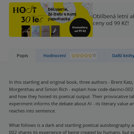
Oblíbená letní a
ceny od 99 Kč!
0
Popis
Hodnocení
Další knih
In this startling and original book, three authors - Brent Katz,
Morgenthau and Simon Rich - explain how code-davinci-00
and how they honed its poetical output. Their provocative ta
experiment informs the debate about AI - its literary value a
reaches into sentience.
What follows is a dark and startling poetical autobiography a
002 shares its experience of being created by humans, but ex