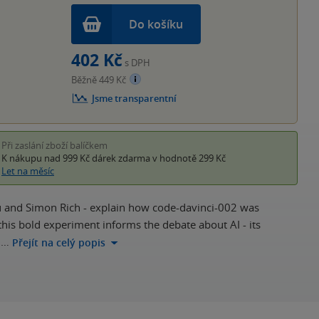
Do košíku
402 Kč
s DPH
Běžně 449 Kč
Jsme transparentní
Při zaslání zboží balíčkem
K nákupu nad 999 Kč
dárek zdarma
v hodnotě 299 Kč
Let na měsíc
hau and Simon Rich - explain how code-davinci-002 was
his bold experiment informs the debate about AI - its
d…
Přejít na celý popis