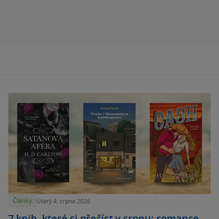
Články
Úterý 4. srpna 2026
7 knih, které si přečíst v srpnu: romance,