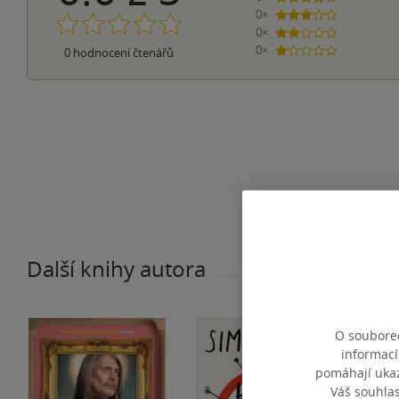
0×
3 hvězdičky
0×
2 hvězdičky
0×
0
hodnocení čtenářů
1 hvezdička
Další knihy autora
O souborec
informací
pomáhají ukazo
Váš souhla