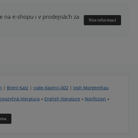
te na e-shopu i v prodejnách za
Více informací
h
|
Brent Katz
|
code-davinci-002
|
Josh Morgenthau
zojazyčná literatura
»
English literature
»
Nonfiction
»
téma