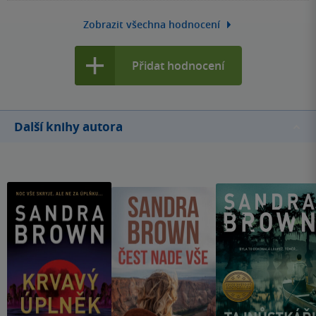
se za peníze stala náhradní matkou. Ona to přijala jen pod
podmínkou, že se s ní rozvede. Po roce od narození, začala
Zobrazit všechna hodnocení
svého chlapečka hledat a chtěla vidět, že je zdravý a
šťastný. Ovšem nepočítala s tím, že se zamiluje do jeho
Přidat hodnocení
otce dřív, než ho vůbec uvidí. Oba příběhy měly něco do
sebe.
Další knihy autora