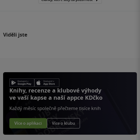
Viděli jste
Knihy, recenze a klubové výhody
ve vaší kapse a naší appce KDčko
Každý měsíc společně přečteme tisíce knih
Více o aplikaci
Více o klubu