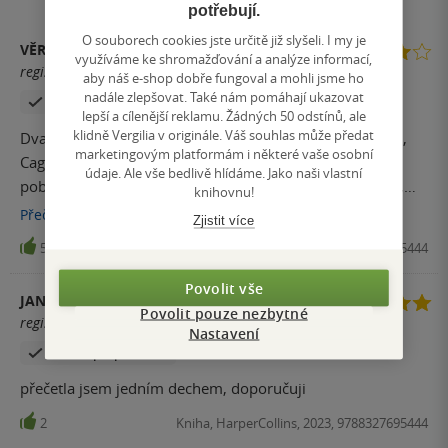
potřebují.
O souborech cookies jste určitě již slyšeli. I my je
VĚRA REŇÁKOVÁ
využíváme ke shromažďování a analýze informací,
registrovaný uživatel
aby náš e-shop dobře fungoval a mohli jsme ho
nadále zlepšovat. Také nám pomáhají ukazovat
Zakoupil produkt
lepší a cílenější reklamu. Žádných 50 odstínů, ale
klidně Vergilia v originále. Váš souhlas může předat
Dva příběhy, jiná prostředí. První díl byl o dvou bratřích,
marketingovým platformám i některé vaše osobní
Cage byl výtržník rodiči odstrkovaný a Hal naopak tak
údaje. Ale vše bedlivě hlídáme. Jako naši vlastní
pobožný, rodiči uctívaný. Mít za rodiče kazatele je těžké,
knihovnu!
pokud nepřijímáš jeho zákony. Jenny od mala vyrůstá v
Přečíst
více
Zjistit více
této rodině a je předurčena k žití s Halem. Jenže i když se
5
Kniha, HarperCollins, 2023, 9788327695444
snaží, Hal si ji moc nevšímá, víra v boha je pro něj
přednější. Za to Cage byl proslulý svůdník a Jenny i když se
Povolit vše
JANA KŮŘILOVÁ
ho bála, víc ji to k němu přitahovalo. Jednoho dne
Povolit pouze nezbytné
registrovaný uživatel
nastanou zvláštní komplikace a vše se zbortí jak domeček s
Nastavení
Zakoupil produkt
karet. Druhý příběh byl o slavném tenistovi, který přišel o
ženu a zbylo mu dvouleté dítě. Začal hodně pít a byl velice
přečetla jsem jedním dechem, doporučuji
nedůtklivý. Arden byla ženou doktora, který se k ní choval
2
Kniha, HarperCollins, 2023, 9788327695444
agresivně. Když jim umřel chlapeček, požadoval od ní, aby