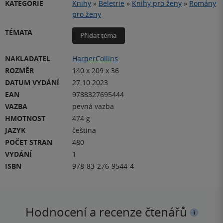
KATEGORIE
Knihy
»
Beletrie
»
Knihy pro ženy
»
Romány
pro ženy
TÉMATA
Přidat téma
NAKLADATEL
HarperCollins
ROZMĚR
140 x 209 x 36
DATUM VYDÁNÍ
27.10.2023
EAN
9788327695444
VAZBA
pevná vazba
HMOTNOST
474 g
JAZYK
čeština
POČET STRAN
480
VYDÁNÍ
1
ISBN
978-83-276-9544-4
Hodnocení a recenze čtenářů