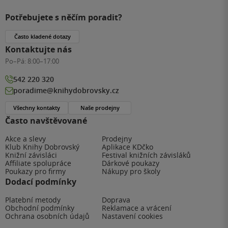
Potřebujete s něčím poradit?
Často kladené dotazy
Kontaktujte nás
Po–Pá:
8:00–17:00
542 220 320
poradime@knihydobrovsky.cz
Všechny kontakty
Naše prodejny
Často navštěvované
Akce a slevy
Prodejny
Klub Knihy Dobrovský
Aplikace KDčko
Knižní závisláci
Festival knižních závisláků
Affiliate spolupráce
Dárkové poukazy
Poukazy pro firmy
Nákupy pro školy
Dodací podmínky
Platební metody
Doprava
Obchodní podmínky
Reklamace a vrácení
Ochrana osobních údajů
Nastavení cookies