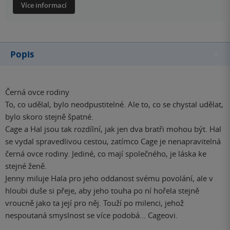
Více informací
Popis
Černá ovce rodiny
To, co udělal, bylo neodpustitelné. Ale to, co se chystal udělat,
bylo skoro stejně špatné.
Cage a Hal jsou tak rozdílní, jak jen dva bratři mohou být. Hal
se vydal spravedlivou cestou, zatímco Cage je nenapravitelná
černá ovce rodiny. Jediné, co mají společného, je láska ke
stejné ženě.
Jenny miluje Hala pro jeho oddanost svému povolání, ale v
hloubi duše si přeje, aby jeho touha po ní hořela stejně
vroucně jako ta její pro něj. Touží po milenci, jehož
nespoutaná smyslnost se více podobá… Cageovi.