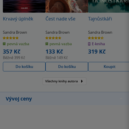
Krvavý úplněk
Čest nade vše
Tajnůstkáři
Sandra Brown
Sandra Brown
Sandra Brown
4.8
4.7
4.6
z
z
z
pevná vazba
pevná vazba
E-kniha
5
5
5
hvězdiček
hvězdiček
hvězdiček
357 Kč
133 Kč
319 Kč
Běžně
399 Kč
Běžně
149 Kč
Do košíku
Do košíku
Koupit
Všechny knihy autora
Vývoj ceny