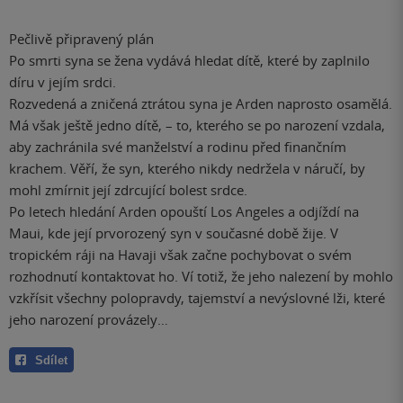
Pečlivě připravený plán
Po smrti syna se žena vydává hledat dítě, které by zaplnilo
díru v jejím srdci.
Rozvedená a zničená ztrátou syna je Arden naprosto osamělá.
Má však ještě jedno dítě, – to, kterého se po narození vzdala,
aby zachránila své manželství a rodinu před finančním
krachem. Věří, že syn, kterého nikdy nedržela v náručí, by
mohl zmírnit její zdrcující bolest srdce.
Po letech hledání Arden opouští Los Angeles a odjíždí na
Maui, kde její prvorozený syn v současné době žije. V
tropickém ráji na Havaji však začne pochybovat o svém
rozhodnutí kontaktovat ho. Ví totiž, že jeho nalezení by mohlo
vzkřísit všechny polopravdy, tajemství a nevýslovné lži, které
jeho narození provázely…
Sdílet