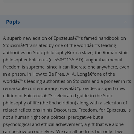
Popis
A superb new edition of Epictetusâ€™s famed handbook on
Stoicismâ€”translated by one of the worldâ€™s leading
authorities on Stoic philosophyBorn a slave, the Roman Stoic
philosopher Epictetus (c. 55â€“135 AD) taught that mental
freedom is supreme, since it can liberate one anywhere, even
in a prison. In How to Be Free, A. A. Longâ€”one of the
worldâ€™s leading authorities on Stoicism and a pioneer in its
remarkable contemporary revivalâ€”provides a superb new
edition of Epictetusâ€™s celebrated guide to the Stoic
philosophy of life (the Encheiridion) along with a selection of
related reflections in his Discourses. Freedom, for Epictetus, is
not a human right or a political prerogative but a
psychological and ethical achievement, a gift that we alone
can bestow on ourselves. We can all be free, but only if we