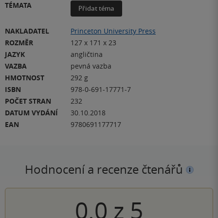
TÉMATA
Přidat téma
NAKLADATEL
Princeton University Press
ROZMĚR
127 x 171 x 23
JAZYK
angličtina
VAZBA
pevná vazba
HMOTNOST
292 g
ISBN
978-0-691-17771-7
POČET STRAN
232
DATUM VYDÁNÍ
30.10.2018
EAN
9780691177717
Hodnocení a recenze čtenářů
0.0
z
5