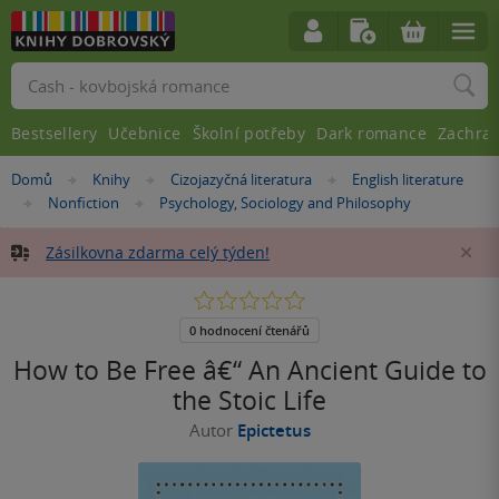
Vyhledávání
Bestsellery
Učebnice
Školní potřeby
Dark romance
Zachra
Nacházíte
Domů
Knihy
Cizojazyčná literatura
English literature
»
»
»
se
Nonfiction
Psychology, Sociology and Philosophy
»
»
zde:
Zásilkovna zdarma celý týden!
Za
0.0
z
5
0 hodnocení čtenářů
hvězdiček
How to Be Free â€“ An Ancient Guide to
the Stoic Life
Autor
Epictetus