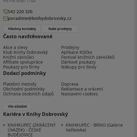
Po–Pá:
8:00–17:00
542 220 320
poradime@knihydobrovsky.cz
Všechny kontakty
Naše prodejny
Často navštěvované
Akce a slevy
Prodejny
Klub Knihy Dobrovský
Aplikace KDčko
Knižní závisláci
Festival knižních závisláků
Affiliate spolupráce
Dárkové poukazy
Poukazy pro firmy
Nákupy pro školy
Dodací podmínky
Platební metody
Doprava
Obchodní podmínky
Reklamace a vrácení
Ochrana osobních údajů
Nastavení cookies
Vše důležité
Kariéra v Knihy Dobrovský
KNIHKUPEC (ZKRÁCENÝ
KNIHKUPEC - BRNO (Galerie
ÚVAZEK) - ČESKÉ
Vaňkovka)
BUDĚJOVICE