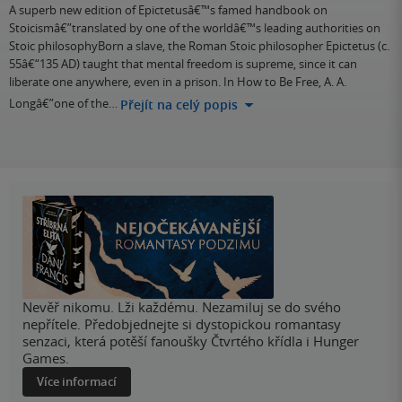
A superb new edition of Epictetusâ€™s famed handbook on
Stoicismâ€”translated by one of the worldâ€™s leading authorities on
Stoic philosophyBorn a slave, the Roman Stoic philosopher Epictetus (c.
55â€“135 AD) taught that mental freedom is supreme, since it can
liberate one anywhere, even in a prison. In How to Be Free, A. A.
Longâ€”one of the…
Přejít na celý popis
Nevěř nikomu. Lži každému. Nezamiluj se do svého
nepřítele. Předobjednejte si dystopickou romantasy
senzaci, která potěší fanoušky Čtvrtého křídla i Hunger
Games.
Více informací