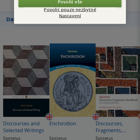
Povolit vše
Povolit pouze nezbytné
Nastavení
Další knihy autora
Discourses and
Enchiridion
Discourses,
Selected Writings
Fragments,
Handbook
Epictetus
Epictetus
Epictetus