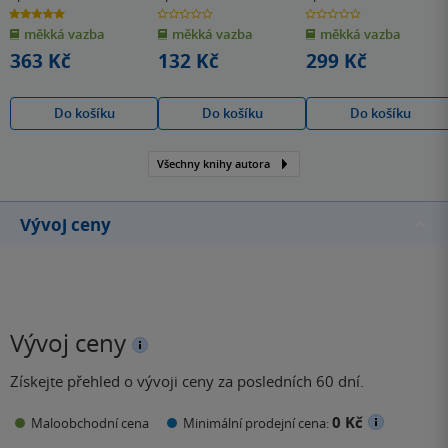
5.0
0.0
0.0
z
z
z
měkká vazba
měkká vazba
měkká vazba
5
5
5
hvězdiček
hvězdiček
hvězdiček
363 Kč
132 Kč
299 Kč
Do košíku
Do košíku
Do košíku
Všechny knihy autora
Vývoj ceny
Vývoj ceny
Získejte přehled o vývoji ceny za posledních 60 dní.
0 Kč
Maloobchodní cena
Minimální prodejní cena: