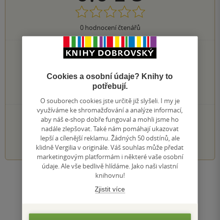
0
hodnocení čtenářů
0×
5 hvězdiček
0×
4 hvězdičky
0×
3 hvězdičky
Cookies a osobní údaje? Knihy to
0×
2 hvězdičky
potřebují.
0×
1 hvezdička
O souborech cookies jste určitě již slyšeli. I my je
využíváme ke shromažďování a analýze informací,
PŘIDEJTE SVÉ HODNOCENÍ KNIHY
aby náš e-shop dobře fungoval a mohli jsme ho
nadále zlepšovat. Také nám pomáhají ukazovat
1
2
3
4
5
lepší a cílenější reklamu. Žádných 50 odstínů, ale
klidně Vergilia v originále. Váš souhlas může předat
marketingovým platformám i některé vaše osobní
údaje. Ale vše bedlivě hlídáme. Jako naši vlastní
knihovnu!
Zobrazit všechna hodnocení
Zjistit více
Přidat hodnocení