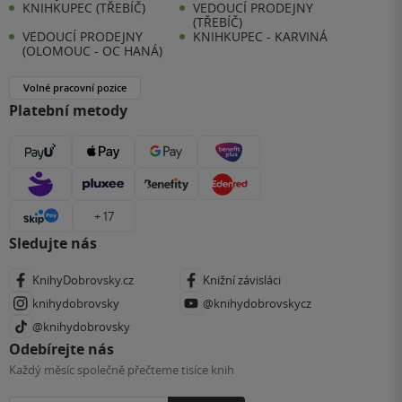
KNIHKUPEC (TŘEBÍČ)
VEDOUCÍ PRODEJNY
(TŘEBÍČ)
VEDOUCÍ PRODEJNY
KNIHKUPEC - KARVINÁ
(OLOMOUC - OC HANÁ)
Volné pracovní pozice
Platební metody
+ 17
Sledujte nás
KnihyDobrovsky.cz
Knižní závisláci
knihydobrovsky
@knihydobrovskycz
@knihydobrovsky
Odebírejte nás
Každý měsíc společně přečteme tisíce knih