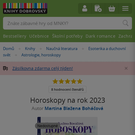
Vyhledávání
Bestsellery
Učebnice
Školní potřeby
Dark romance
Zachra
Nacházíte
Domů
Knihy
Naučná literatura
Esoterika a duchovní
»
»
»
se
svět
Astrologie, horoskopy
»
zde:
Zásilkovna zdarma celý týden!
Za
5.0
z
5
8 hodnocení čtenářů
hvězdiček
Horoskopy na rok 2023
Autor
Martina Blažena Boháčová
Nedostupné