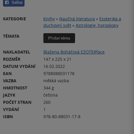
Sdílet
KATEGORIE
Knihy
»
Naučná literatura
»
Esoterika a
duchovní svět
»
Astrologie, horoskopy
TÉMATA
Přidat téma
NAKLADATEL
Blažena Boháčová EZOTERface
ROZMĚR
147 x 225 x 21
DATUM VYDÁNÍ
16.02.2022
EAN
9788088031178
VAZBA
měkká vazba
HMOTNOST
344 g
JAZYK
čeština
POČET STRAN
260
VYDÁNÍ
1
ISBN
978-80-88031-17-8