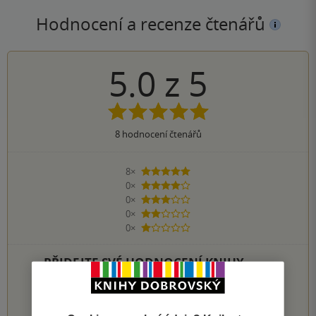
Hodnocení a recenze čtenářů
5.0
z
5
8
hodnocení čtenářů
8×
5 hvězdiček
0×
4 hvězdičky
0×
3 hvězdičky
0×
2 hvězdičky
0×
1 hvezdička
PŘIDEJTE SVÉ HODNOCENÍ KNIHY
Hodnocení našich knihkupců: 0.0 z 5