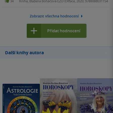
34
Kniha, Blažena Boháčová EZOTERface, 2020, 9788088031154
Zobrazit všechna hodnocení
Přidat hodnocení
Další knihy autora