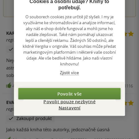
Cookies a osobní údaje? Knihy to
1
2
3
4
5
potřebují.
O souborech cookies jste určitě již slyšeli. I my je
využíváme ke shromažďování a analýze informací,
aby náš e-shop dobře fungoval a mohli jsme ho
KARLA SCHWEIGEROVÁ
nadále zlepšovat. Také nám pomáhají ukazovat
registrovaný uživatel
lepší a cílenější reklamu. Žádných 50 odstínů, ale
klidně Vergilia v originále. Váš souhlas může předat
Zakoupil produkt
marketingovým platformám i některé vaše osobní
údaje. Ale vše bedlivě hlídáme. Jako naši vlastní
Nejen horoskopy od vynikající autorky a učitelky
knihovnu!
astrologie, ale zároveň také pracovní kniha pro práci na
Zjistit více
sobě a to celoživotně.
41
Kniha, Blažena Boháčová EZOTERface, 2018, 9788088031116
Povolit vše
Povolit pouze nezbytné
EVA KUNETOVÁ
Nastavení
registrovaný uživatel
Zakoupil produkt
Jako každá kniha této autorky, jedoznačně úasná