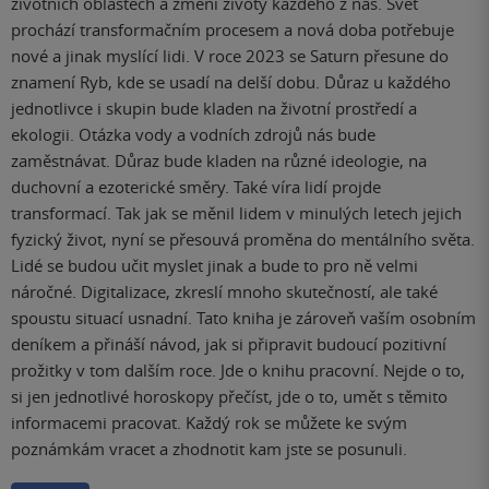
životních oblastech a změní životy každého z nás. Svět
prochází transformačním procesem a nová doba potřebuje
nové a jinak myslící lidi. V roce 2023 se Saturn přesune do
znamení Ryb, kde se usadí na delší dobu. Důraz u každého
jednotlivce i skupin bude kladen na životní prostředí a
ekologii. Otázka vody a vodních zdrojů nás bude
zaměstnávat. Důraz bude kladen na různé ideologie, na
duchovní a ezoterické směry. Také víra lidí projde
transformací. Tak jak se měnil lidem v minulých letech jejich
fyzický život, nyní se přesouvá proměna do mentálního světa.
Lidé se budou učit myslet jinak a bude to pro ně velmi
náročné. Digitalizace, zkreslí mnoho skutečností, ale také
spoustu situací usnadní. Tato kniha je zároveň vaším osobním
deníkem a přináší návod, jak si připravit budoucí pozitivní
prožitky v tom dalším roce. Jde o knihu pracovní. Nejde o to,
si jen jednotlivé horoskopy přečíst, jde o to, umět s těmito
informacemi pracovat. Každý rok se můžete ke svým
poznámkám vracet a zhodnotit kam jste se posunuli.