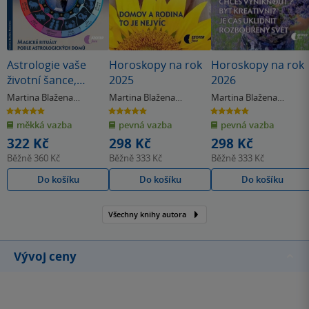
Astrologie vaše
Horoskopy na rok
Horoskopy na rok
životní šance,
2025
2026
magické rituály
Martina Blažena
Martina Blažena
Martina Blažena
podle
Boháčová
Boháčová
Boháčová
5.0
5.0
5.0
z
z
z
astrologických
měkká vazba
pevná vazba
pevná vazba
5
5
5
hvězdiček
hvězdiček
hvězdiček
domů
322 Kč
298 Kč
298 Kč
Běžně
360 Kč
Běžně
333 Kč
Běžně
333 Kč
Do košíku
Do košíku
Do košíku
Všechny knihy autora
Vývoj ceny