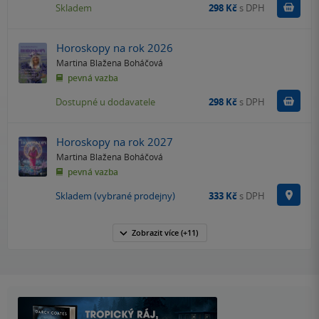
Do k
Skladem
298 Kč
s DPH
Horoskopy na rok 2026
Martina Blažena Boháčová
pevná vazba
Do k
Dostupné u dodavatele
298 Kč
s DPH
Horoskopy na rok 2027
Martina Blažena Boháčová
pevná vazba
Na p
Skladem (vybrané prodejny)
333 Kč
s DPH
Zobrazit
více
(+11)