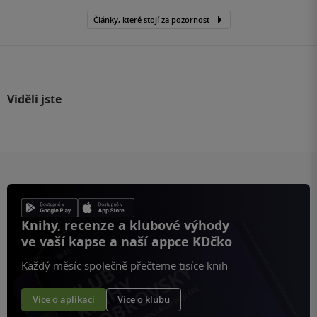
Články, které stojí za pozornost
Viděli jste
Knihy, recenze a klubové výhody
ve vaší kapse a naší appce KDčko
Každý měsíc společně přečteme tisíce knih
Více o aplikaci
Více o klubu