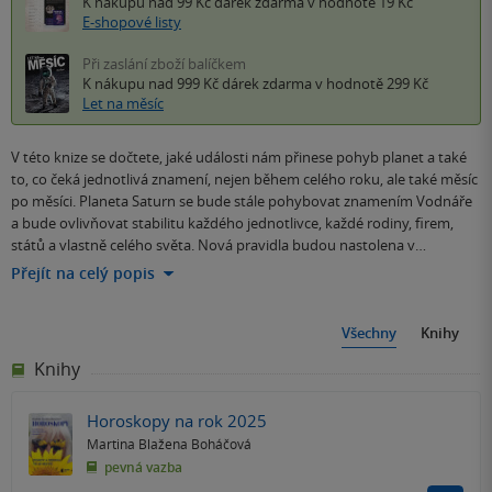
K nákupu nad 99 Kč
dárek zdarma
v hodnotě 19 Kč
E-shopové listy
Při zaslání zboží balíčkem
K nákupu nad 999 Kč
dárek zdarma
v hodnotě 299 Kč
Let na měsíc
V této knize se dočtete, jaké události nám přinese pohyb planet a také
to, co čeká jednotlivá znamení, nejen během celého roku, ale také měsíc
po měsíci. Planeta Saturn se bude stále pohybovat znamením Vodnáře
a bude ovlivňovat stabilitu každého jednotlivce, každé rodiny, firem,
států a vlastně celého světa. Nová pravidla budou nastolena v…
Přejít na celý popis
Všechny
Knihy
Knihy
Horoskopy na rok 2025
Martina Blažena Boháčová
pevná vazba