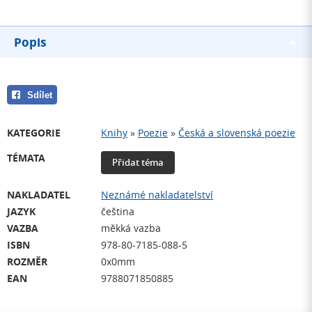
Popis
Sdílet
KATEGORIE
Knihy
»
Poezie
»
Česká a slovenská poezie
TÉMATA
Přidat téma
NAKLADATEL
Neznámé nakladatelství
JAZYK
čeština
VAZBA
měkká vazba
ISBN
978-80-7185-088-5
ROZMĚR
0x0mm
EAN
9788071850885