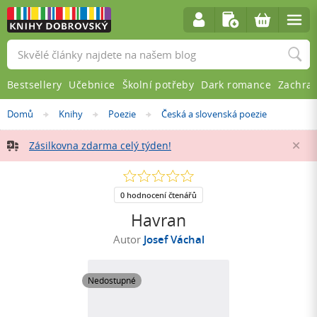
Vyhledávání
Bestsellery
Učebnice
Školní potřeby
Dark romance
Zachra
Nacházíte
Domů
Knihy
Poezie
Česká a slovenská poezie
»
»
»
se
zde:
Zásilkovna zdarma celý týden!
Za
0.0
z
5
0 hodnocení čtenářů
hvězdiček
Havran
Autor
Josef Váchal
Nedostupné