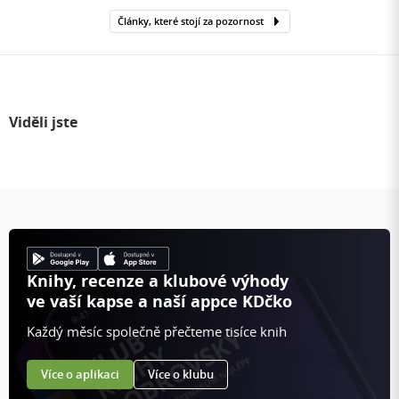
Články, které stojí za pozornost
Viděli jste
Knihy, recenze a klubové výhody
ve vaší kapse a naší appce KDčko
Každý měsíc společně přečteme tisíce knih
Více o aplikaci
Více o klubu