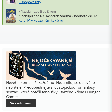
E-shopové listy
Při zaslání zboží balíčkem
K nákupu nad 699 Kč
dárek zdarma
v hodnotě 249 Kč
Karel IV. v kouzelném kukátku
Nevěř nikomu. Lži každému. Nezamiluj se do svého
nepřítele. Předobjednejte si dystopickou romantasy
senzaci, která potěší fanoušky Čtvrtého křídla i Hunger
Games.
Více informací