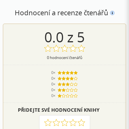
Hodnocení a recenze čtenářů
0.0
z
5
0
hodnocení čtenářů
0×
5 hvězdiček
0×
4 hvězdičky
0×
3 hvězdičky
0×
2 hvězdičky
0×
1 hvezdička
PŘIDEJTE SVÉ HODNOCENÍ KNIHY
1
2
3
4
5