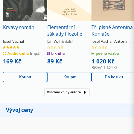
Krvavý román
Elementární
Tři písně Antonína
základy filozofie
Koniáše
Josef Váchal
Jan Volf
Josef Váchal
,
Antonín
& další
Koniáš
5.0
0.0
0.0
z
z
z
Audiokniha
(mp3)
E-kniha
pevná vazba
5
5
5
hvězdiček
hvězdiček
hvězdiček
169 Kč
89 Kč
1 020 Kč
Běžně
1 140 Kč
Koupit
Koupit
Do košíku
Všechny knihy autora
Vývoj ceny