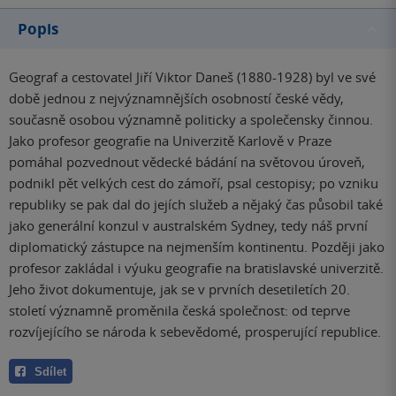
Popis
Geograf a cestovatel Jiří Viktor Daneš (1880-1928) byl ve své
době jednou z nejvýznamnějších osobností české vědy,
současně osobou významně politicky a společensky činnou.
Jako profesor geografie na Univerzitě Karlově v Praze
pomáhal pozvednout vědecké bádání na světovou úroveň,
podnikl pět velkých cest do zámoří, psal cestopisy; po vzniku
republiky se pak dal do jejích služeb a nějaký čas působil také
jako generální konzul v australském Sydney, tedy náš první
diplomatický zástupce na nejmenším kontinentu. Později jako
profesor zakládal i výuku geografie na bratislavské univerzitě.
Jeho život dokumentuje, jak se v prvních desetiletích 20.
století významně proměnila česká společnost: od teprve
rozvíjejícího se národa k sebevědomé, prosperující republice.
Sdílet