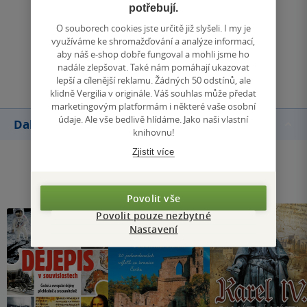
potřebují.
Zobrazit všechna hodnocení
O souborech cookies jste určitě již slyšeli. I my je
využíváme ke shromažďování a analýze informací,
aby náš e-shop dobře fungoval a mohli jsme ho
Přidat hodnocení
nadále zlepšovat. Také nám pomáhají ukazovat
lepší a cílenější reklamu. Žádných 50 odstínů, ale
klidně Vergilia v originále. Váš souhlas může předat
marketingovým platformám i některé vaše osobní
údaje. Ale vše bedlivě hlídáme. Jako naši vlastní
Další knihy autora
knihovnu!
Zjistit více
Povolit vše
Povolit pouze nezbytné
Nastavení