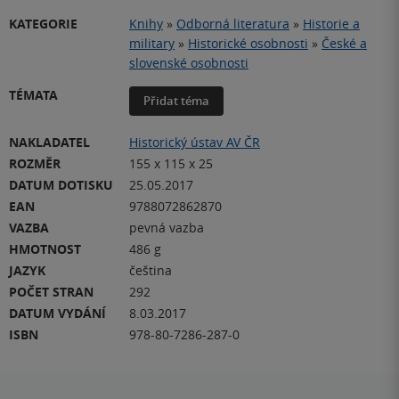
KATEGORIE
Knihy
»
Odborná literatura
»
Historie a
military
»
Historické osobnosti
»
České a
slovenské osobnosti
TÉMATA
Přidat téma
NAKLADATEL
Historický ústav AV ČR
ROZMĚR
155 x 115 x 25
DATUM DOTISKU
25.05.2017
EAN
9788072862870
VAZBA
pevná vazba
HMOTNOST
486 g
JAZYK
čeština
POČET STRAN
292
DATUM VYDÁNÍ
8.03.2017
ISBN
978-80-7286-287-0