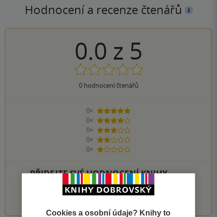
Hodnocení a recenze čtenářů
0.0
z
5
0
hodnocení čtenářů
0×
5 hvězdiček
0×
4 hvězdičky
0×
3 hvězdičky
0×
2 hvězdičky
0×
1 hvezdička
PŘIDEJTE SVÉ HODNOCENÍ KNIHY
1
2
3
4
5
Cookies a osobní údaje? Knihy to