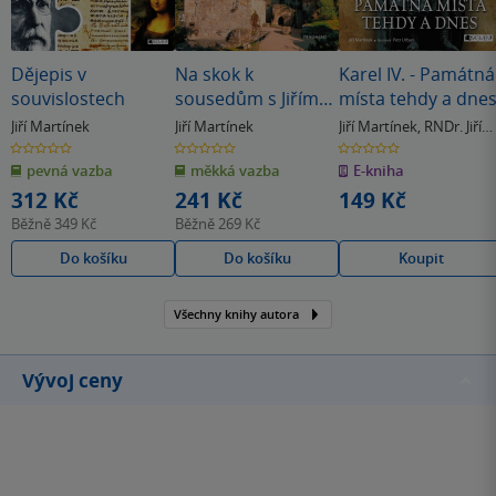
Dějepis v
Na skok k
Karel IV. - Památná
souvislostech
sousedům s Jiřím
místa tehdy a dne
Martínkem
Jiří Martínek
Jiří Martínek
Jiří Martínek
,
RNDr. Jiří
Martínek
0.0
0.0
0.0
z
z
z
pevná vazba
měkká vazba
E-kniha
5
5
5
hvězdiček
hvězdiček
hvězdiček
312 Kč
241 Kč
149 Kč
Běžně
349 Kč
Běžně
269 Kč
Do košíku
Do košíku
Koupit
Všechny knihy autora
Vývoj ceny