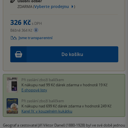
Osobní odběr
Vyberte prodejnu
ZDARMA (
)
326 Kč
s DPH
Běžně 364 Kč
Jsme transparentní
Do košíku
Při zaslání zboží balíčkem
K nákupu nad 99 Kč
dárek zdarma
v hodnotě 19 Kč
E-shopové listy
Při zaslání zboží balíčkem
K nákupu nad 699 Kč
dárek zdarma
v hodnotě 249 Kč
Karel IV. v kouzelném kukátku
Geograf a cestovatel Jiří Viktor Daneš (1880-1928) byl ve své době jednou