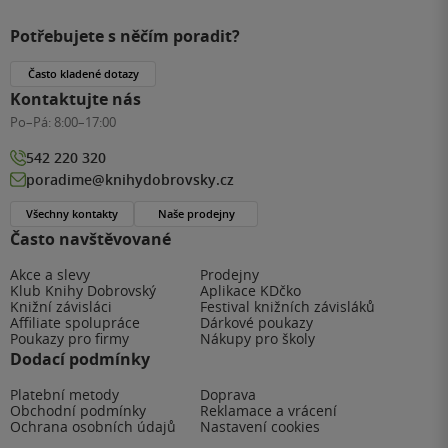
Potřebujete s něčím poradit?
Často kladené dotazy
Kontaktujte nás
Po–Pá:
8:00–17:00
542 220 320
poradime@knihydobrovsky.cz
Všechny kontakty
Naše prodejny
Často navštěvované
Akce a slevy
Prodejny
Klub Knihy Dobrovský
Aplikace KDčko
Knižní závisláci
Festival knižních závisláků
Affiliate spolupráce
Dárkové poukazy
Poukazy pro firmy
Nákupy pro školy
Dodací podmínky
Platební metody
Doprava
Obchodní podmínky
Reklamace a vrácení
Ochrana osobních údajů
Nastavení cookies