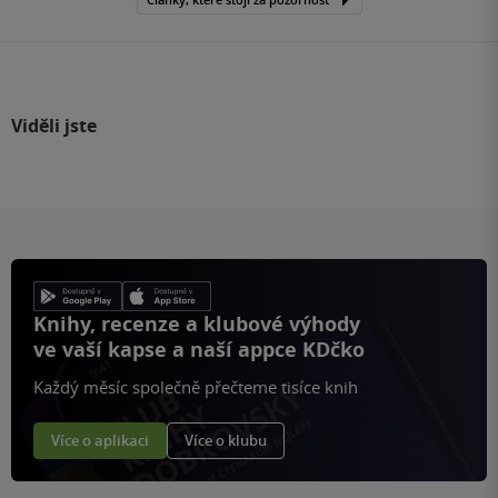
Viděli jste
Knihy, recenze a klubové výhody
ve vaší kapse a naší appce KDčko
Každý měsíc společně přečteme tisíce knih
Více o aplikaci
Více o klubu