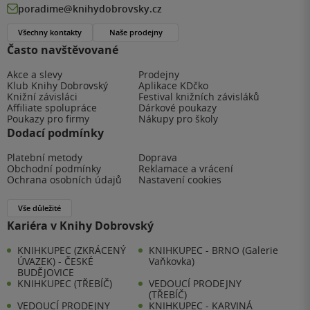
poradime@knihydobrovsky.cz
Všechny kontakty
Naše prodejny
Často navštěvované
Akce a slevy
Prodejny
Klub Knihy Dobrovský
Aplikace KDčko
Knižní závisláci
Festival knižních závisláků
Affiliate spolupráce
Dárkové poukazy
Poukazy pro firmy
Nákupy pro školy
Dodací podmínky
Platební metody
Doprava
Obchodní podmínky
Reklamace a vrácení
Ochrana osobních údajů
Nastavení cookies
Vše důležité
Kariéra v Knihy Dobrovský
KNIHKUPEC (ZKRÁCENÝ
KNIHKUPEC - BRNO (Galerie
ÚVAZEK) - ČESKÉ
Vaňkovka)
BUDĚJOVICE
KNIHKUPEC (TŘEBÍČ)
VEDOUCÍ PRODEJNY
(TŘEBÍČ)
VEDOUCÍ PRODEJNY
KNIHKUPEC - KARVINÁ