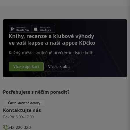
Knihy, recenze a klubové výhody
ve vaší kapse a naší appce KDčko
Každý měsíc společně přečteme tisíce knih
Více o aplikaci
Více o klubu
Potřebujete s něčím poradit?
Často kladené dotazy
Kontaktujte nás
Po–Pá:
8:00–17:00
542 220 320