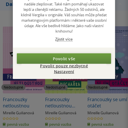
Další knihy autora
nadále zlepšovat. Také nám pomáhají ukazovat
lepší a cílenější reklamu. Žádných 50 odstínů, ale
klidně Vergilia v originále. Váš souhlas může předat
marketingovým platformám i některé vaše osobní
údaje. Ale vše bedlivě hlídáme. Jako naši vlastní
knihovnu!
Zjistit více
Povolit vše
Povolit pouze nezbytné
Nastavení
Nedostupné
Nedostupné
Nedostupné
Francouzky
Francouzky
Francouzky se umí
netloustnou
netloustnou
otáčet
Kuchařka
Mireille Guilianová
Mireille Guilianová
Mireille Guilianová
0.0
0.0
0.0
z
z
z
pevná vazba
pevná vazba
pevná vazba
5
5
5
hvězdiček
hvězdiček
hvězdiček