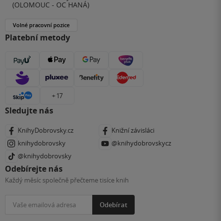
(OLOMOUC - OC HANÁ)
Volné pracovní pozice
Platební metody
+ 17
Sledujte nás
KnihyDobrovsky.cz
Knižní závisláci
knihydobrovsky
@knihydobrovskycz
@knihydobrovsky
Odebírejte nás
Každý měsíc společně přečteme tisíce knih
Odebírat