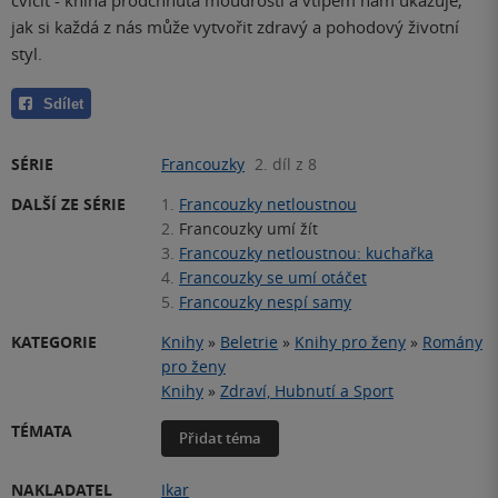
cvičit - kniha prodchnutá moudrostí a vtipem nám ukazuje,
jak si každá z nás může vytvořit zdravý a pohodový životní
styl.
Sdílet
SÉRIE
Francouzky
2. díl z 8
DALŠÍ ZE SÉRIE
1.
Francouzky netloustnou
2.
Francouzky umí žít
3.
Francouzky netloustnou: kuchařka
4.
Francouzky se umí otáčet
5.
Francouzky nespí samy
KATEGORIE
Knihy
»
Beletrie
»
Knihy pro ženy
»
Romány
pro ženy
Knihy
»
Zdraví, Hubnutí a Sport
TÉMATA
Přidat téma
NAKLADATEL
Ikar