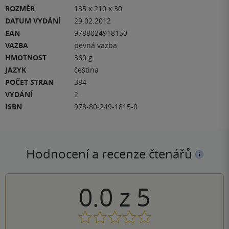
ROZMĚR
135 x 210 x 30
DATUM VYDÁNÍ
29.02.2012
EAN
9788024918150
VAZBA
pevná vazba
HMOTNOST
360 g
JAZYK
čeština
POČET STRAN
384
VYDÁNÍ
2
ISBN
978-80-249-1815-0
Hodnocení a recenze čtenářů
0.0
z
5