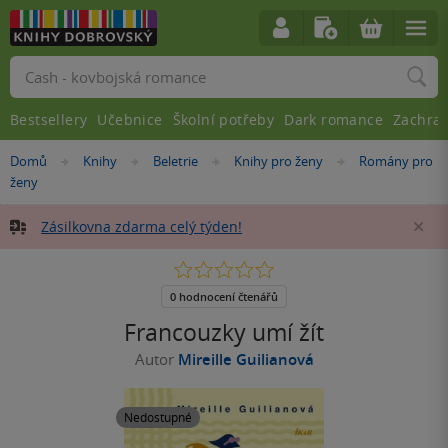
Vyhledávání
Bestsellery
Učebnice
Školní potřeby
Dark romance
Zachra
Nacházíte
Domů
Knihy
Beletrie
Knihy pro ženy
Romány pro
»
»
»
»
se
ženy
zde:
Zásilkovna zdarma celý týden!
Za
0.0
z
5
0 hodnocení čtenářů
hvězdiček
Francouzky umí žít
Autor
Mireille Guilianová
Nedostupné