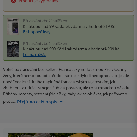
Produkt je vyprodaný.
Při zaslání zboží balíčkem
K nákupu nad 99 Kč
dárek zdarma
v hodnotě 19 Kč
E-shopové listy
Při zaslání zboží balíčkem
K nákupu nad 999 Kč
dárek zdarma
v hodnotě 299 Kč
Let na měsíc
Volné pokračování bestselleru Francouzky netloustnou.Pro všechny
ženy, které nemohou odletět do Francie, kdykoli nedopnou zip, je zde
nová "nedietní" kniha naplněná francouzským tajemstvím, jak
zhubnout a udržet si nejen štíhlou postavu, ale i optimistickou náladu.
Příběhy, recepty, sezonní jídelníčky, rady jak se oblékat, jak pečovat o
pleť a…
Přejít na celý popis