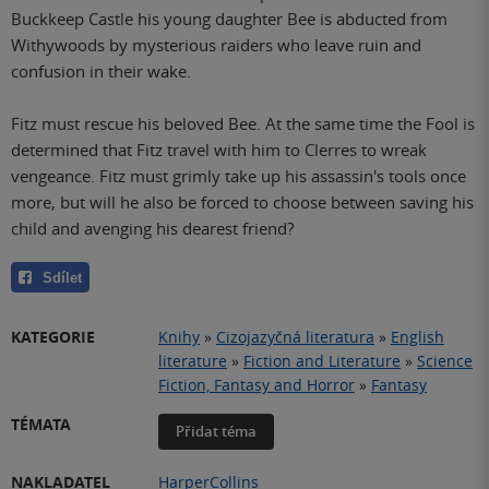
Buckkeep Castle his young daughter Bee is abducted from
Withywoods by mysterious raiders who leave ruin and
confusion in their wake.
Fitz must rescue his beloved Bee. At the same time the Fool is
determined that Fitz travel with him to Clerres to wreak
vengeance. Fitz must grimly take up his assassin's tools once
more, but will he also be forced to choose between saving his
child and avenging his dearest friend?
Sdílet
KATEGORIE
Knihy
»
Cizojazyčná literatura
»
English
literature
»
Fiction and Literature
»
Science
Fiction, Fantasy and Horror
»
Fantasy
TÉMATA
Přidat téma
NAKLADATEL
HarperCollins