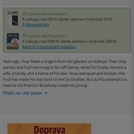
Při zaslání zboží balíčkem
K nákupu nad 99 Kč
dárek zdarma
v hodnotě 19 Kč
E-shopové listy
Při zaslání zboží balíčkem
K nákupu nad 699 Kč
dárek zdarma
v hodnotě 249 Kč
Karel IV. v kouzelném kukátku
Years ago, they freed a dragon from the glaciers on Aslevjal. Then they
parted, the Fool returning to far-off Clerres, while Fitz finally claimed a
wife, a family, and a home of his own. Now, betrayed and broken, the
Fool has made his way back to the Six Duchies. But as Fitz attempts to
heal his old friend in Buckkeep Castle his young…
Přejít na celý popis