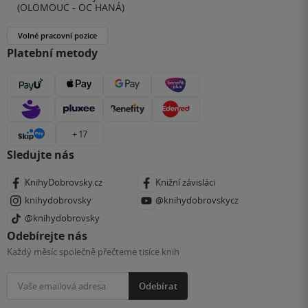
(OLOMOUC - OC HANÁ)
Volné pracovní pozice
Platební metody
+ 17
Sledujte nás
KnihyDobrovsky.cz
Knižní závisláci
knihydobrovsky
@knihydobrovskycz
@knihydobrovsky
Odebírejte nás
Každý měsíc společně přečteme tisíce knih
Odebírat