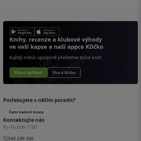
Knihy, recenze a klubové výhody
ve vaší kapse a naší appce KDčko
Každý měsíc společně přečteme tisíce knih
Více o aplikaci
Více o klubu
Potřebujete s něčím poradit?
Často kladené dotazy
Kontaktujte nás
Po–Pá:
8:00–17:00
542 220 320