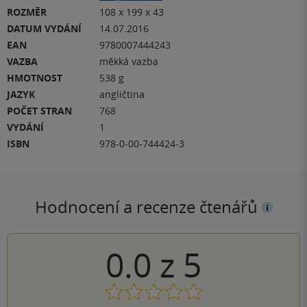
ROZMĚR
108 x 199 x 43
DATUM VYDÁNÍ
14.07.2016
EAN
9780007444243
VAZBA
měkká vazba
HMOTNOST
538 g
JAZYK
angličtina
POČET STRAN
768
VYDÁNÍ
1
ISBN
978-0-00-744424-3
Hodnocení a recenze čtenářů
0.0
z
5