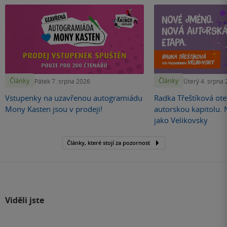
Články
Články
Pátek 7. srpna 2026
Úterý 4. srpna
Vstupenky na uzavřenou autogramiádu
Radka Třeštíková otev
Mony Kasten jsou v prodeji!
autorskou kapitolu.
jako Velikovsky
Články, které stojí za pozornost
Viděli jste