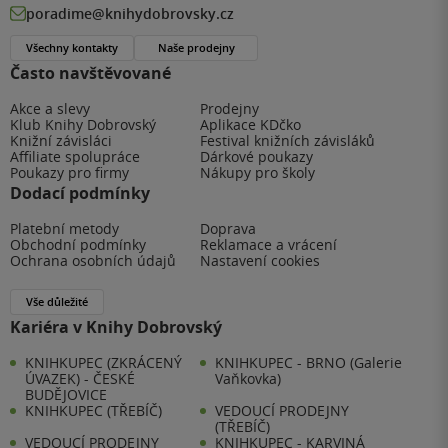
poradime@knihydobrovsky.cz
Všechny kontakty
Naše prodejny
Často navštěvované
Akce a slevy
Prodejny
Klub Knihy Dobrovský
Aplikace KDčko
Knižní závisláci
Festival knižních závisláků
Affiliate spolupráce
Dárkové poukazy
Poukazy pro firmy
Nákupy pro školy
Dodací podmínky
Platební metody
Doprava
Obchodní podmínky
Reklamace a vrácení
Ochrana osobních údajů
Nastavení cookies
Vše důležité
Kariéra v Knihy Dobrovský
KNIHKUPEC (ZKRÁCENÝ
KNIHKUPEC - BRNO (Galerie
ÚVAZEK) - ČESKÉ
Vaňkovka)
BUDĚJOVICE
KNIHKUPEC (TŘEBÍČ)
VEDOUCÍ PRODEJNY
(TŘEBÍČ)
VEDOUCÍ PRODEJNY
KNIHKUPEC - KARVINÁ