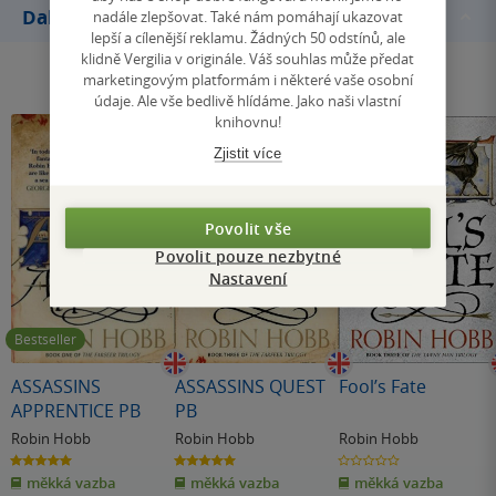
Další knihy autora
nadále zlepšovat. Také nám pomáhají ukazovat
lepší a cílenější reklamu. Žádných 50 odstínů, ale
klidně Vergilia v originále. Váš souhlas může předat
marketingovým platformám i některé vaše osobní
údaje. Ale vše bedlivě hlídáme. Jako naši vlastní
knihovnu!
Zjistit více
Povolit vše
Povolit pouze nezbytné
Nastavení
Bestseller
ASSASSINS
ASSASSINS QUEST
Fool’s Fate
APPRENTICE PB
PB
Robin Hobb
Robin Hobb
Robin Hobb
5.0
5.0
0.0
z
z
z
měkká vazba
měkká vazba
měkká vazba
5
5
5
hvězdiček
hvězdiček
hvězdiček