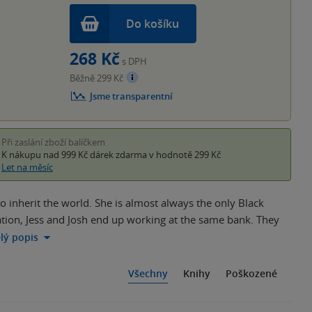
Do košíku
268 Kč
s DPH
Běžně 299 Kč
Jsme transparentní
Při zaslání zboží balíčkem
K nákupu nad 999 Kč
dárek zdarma
v hodnotě 299 Kč
Let na měsíc
 to inherit the world. She is almost always the only Black
uation, Jess and Josh end up working at the same bank. They
elý popis
Všechny
Knihy
Poškozené