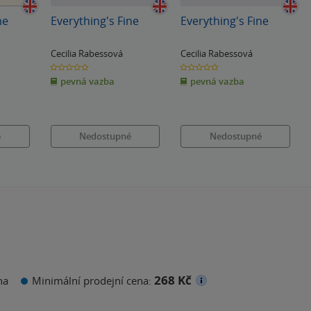
ne
Everything's Fine
Everything's Fine
Cecilia Rabessová
Cecilia Rabessová
0.0
0.0
z
z
pevná vazba
pevná vazba
5
5
hvězdiček
hvězdiček
é
Nedostupné
Nedostupné
268 Kč
na
Minimální prodejní cena: