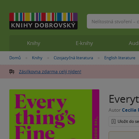
Vyhledávání
Knihy
E-knihy
Aud
Nacházíte
Domů
Knihy
Cizojazyčná literatura
English literature
»
»
»
se
zde:
Zásilkovna zdarma celý týden!
Everyt
Autor
Cecilia
Uložit do 