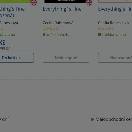
thing's Fine
Everything´s Fine
Everything's Fi
ozená)
a Rabessová
Cecilia Rabessová
Cecilia Rabessová
0.0
0.0
z
z
á vazba
měkká vazba
měkká vazba
5
5
k
hvězdiček
hvězdiček
Kč
299 Kč
Do košíku
Nedostupné
Nedostupn
Maloobchodní ce
 dní.