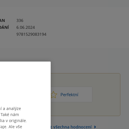
RAN
336
DÁNÍ
6.06.2024
9781529083194
1
2
3
4
5
ic moc
Perfektní
í a analýze
. Také nám
ia v originále.
je. Ale vše
Zobrazit všechna hodnocení