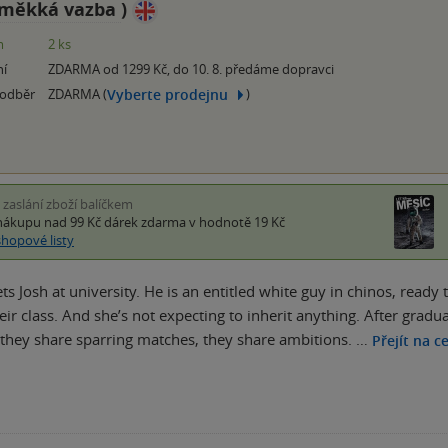
měkká vazba
)
m
2 ks
ní
ZDARMA od 1299 Kč, do 10. 8. předáme dopravci
Vyberte prodejnu
 odběr
ZDARMA (
)
i zaslání zboží balíčkem
nákupu nad 99 Kč
dárek zdarma
v hodnotě 19 Kč
shopové listy
ets Josh at university. He is an entitled white guy in chinos, ready
ir class. And she’s not expecting to inherit anything. After grad
 they share sparring matches, they share ambitions. …
Přejít na c