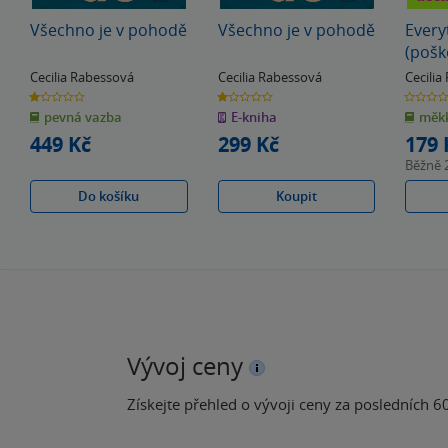
Všechno je v pohodě
Všechno je v pohodě
Every
(pošk
Cecilia Rabessová
Cecilia Rabessová
Cecili
1.0
1.0
0.0
z
z
z
pevná vazba
E-kniha
měkk
5
5
5
hvězdiček
hvězdiček
hvězdiče
449 Kč
299 Kč
179 
Běžně
Do košíku
Koupit
Vývoj ceny
Získejte přehled o vývoji ceny za posledních 60