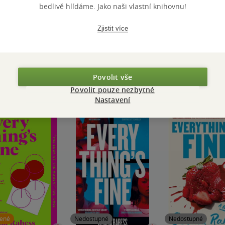
bedlivě hlídáme. Jako naši vlastní knihovnu!
Přidat hodnocení
Zjistit více
Povolit vše
Povolit pouze nezbytné
Nastavení
zené
Nedostupné
Nedostupné