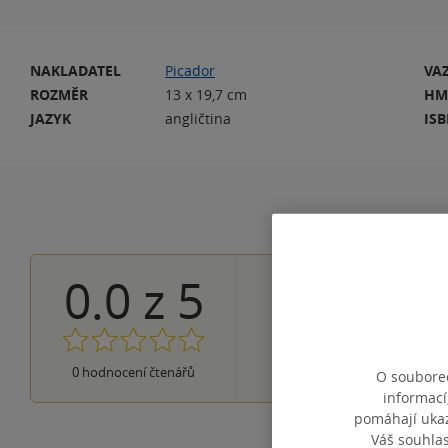
NAKLADATEL
Picador
VA
ROZMĚR
13 x 19,7 cm
HM
JAZYK
angličtina
IS
0.0
z
5
0×
5 hvězdiček
0×
4 hvězdičky
0×
3 hvězdičky
0×
2 hvězdičky
0×
0
hodnocení čtenářů
1 hvezdička
O souborec
informací
pomáhají ukazo
Váš souhla