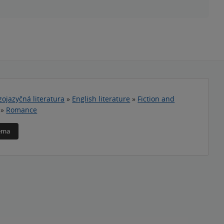
zojazyčná literatura
»
English literature
»
Fiction and
»
Romance
téma