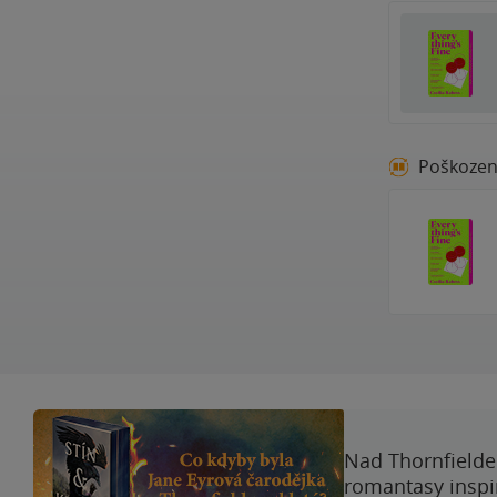
Poškoze
Nad Thornfieldem
romantasy inspi