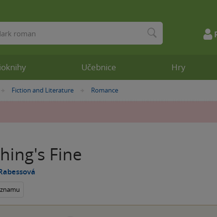
ioknihy
Učebnice
Hry
Fiction and Literature
Romance
»
»
hing's Fine
 Rabessová
seznamu