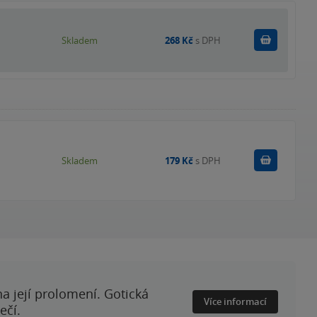
Do košík
Skladem
268 Kč
s DPH
Do košík
Skladem
179 Kč
s DPH
a její prolomení. Gotická
Více informací
ečí.