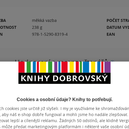
ZBA
měkká vazba
POČET ST
OTNOST
238 g
DATUM VY
BN
978-1-5290-8319-4
EAN
Hodnocení a recenze čtenářů
PŘIDEJTE SVÉ HODNOCENÍ KNIHY
N
Hodnocení našich knihkupců: 0.0 z 5
Cookies a osobní údaje? Knihy to potřebují.
h cookies jste určitě již slyšeli. I my je využíváme ke shromažďován
, aby náš e-shop dobře fungoval a mohli jsme ho nadále zlepšovat
vat lepší a cílenější reklamu. Žádných 50 odstínů, ale klidně Vergil
s může předat marketingovým platformám i některé vaše osobní úda