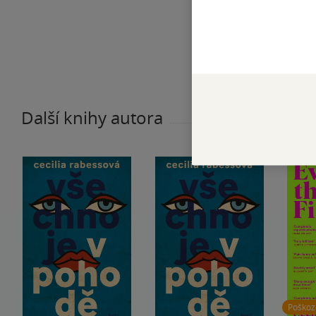
Další knihy autora
Poško