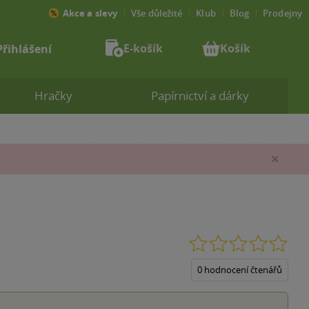
Akce a slevy
Vše důležité
Klub
Blog
Prodejny
E-košík
Košík
Přihlášení
Hračky
Papírnictví a dárky
Zav
0.0
z
5
0 hodnocení čtenářů
hvěz