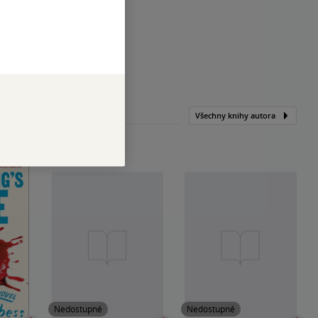
Všechny knihy autora
Nedostupné
Nedostupné