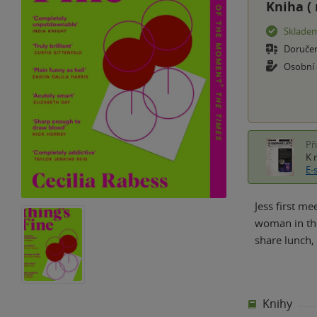
Kniha (
Sklade
Doruče
Osobní
Př
K 
E-
Jess first me
woman in the
share lunch,
Knihy