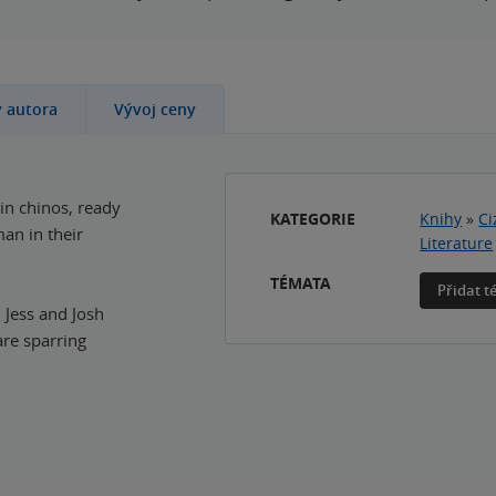
y autora
Vývoj ceny
 in chinos, ready
KATEGORIE
Knihy
»
Ci
an in their
Literature
TÉMATA
Přidat 
 Jess and Josh
are sparring