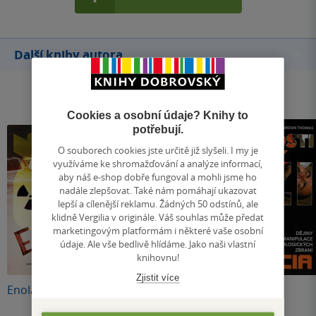
Další knihy autora
Cookies a osobní údaje? Knihy to
potřebují.
O souborech cookies jste určitě již slyšeli. I my je
využíváme ke shromažďování a analýze informací,
aby náš e-shop dobře fungoval a mohli jsme ho
nadále zlepšovat. Také nám pomáhají ukazovat
lepší a cílenější reklamu. Žádných 50 odstínů, ale
klidně Vergilia v originále. Váš souhlas může předat
marketingovým platformám i některé vaše osobní
údaje. Ale vše bedlivě hlídáme. Jako naši vlastní
knihovnu!
Nedostupné
Nedostupné
Zjistit více
Enola Gay
Papežovi Židé
Tajnosti a lži