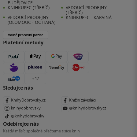
BUDĚJOVICE
KNIHKUPEC (TŘEBÍČ)
VEDOUCÍ PRODEJNY
(TŘEBÍČ)
VEDOUCÍ PRODEJNY
KNIHKUPEC - KARVINÁ
(OLOMOUC - OC HANÁ)
Volné pracovní pozice
Platební metody
+ 17
Sledujte nás
KnihyDobrovsky.cz
Knižní závisláci
knihydobrovsky
@knihydobrovskycz
@knihydobrovsky
Odebírejte nás
Každý měsíc společně přečteme tisíce knih