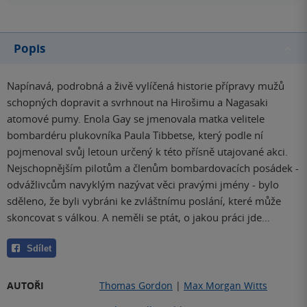
Popis
Napínavá, podrobná a živě vylíčená historie přípravy mužů
schopných dopravit a svrhnout na Hirošimu a Nagasaki
atomové pumy. Enola Gay se jmenovala matka velitele
bombardéru plukovníka Paula Tibbetse, který podle ní
pojmenoval svůj letoun určený k této přísně utajované akci.
Nejschopnějším pilotům a členům bombardovacích posádek -
odvážlivcům navyklým nazývat věci pravými jmény - bylo
sděleno, že byli vybráni ke zvláštnímu poslání, které může
skoncovat s válkou. A neměli se ptát, o jakou práci jde…
Sdílet
AUTOŘI
Thomas Gordon
|
Max Morgan Witts