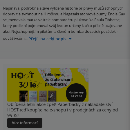
Napínavá, podrobná a živě vylíčená historie přípravy mužů schopných
dopravit a svrhnout na Hirošimu a Nagasaki atomové pumy. Enola Gay
se jmenovala matka velitele bombardéru plukovníka Paula Tibbetse,
který podle ní pojmenoval svůj letoun určený k této přísně utajované
akci. Nejschopnějším pilotům a členům bombardovacích posádek -
odvážlivcům…
Přejít na celý popis
Oblíbená letní akce zpět! Paperbacky z nakladatelství
HOST teď koupíte na e-shopu i v prodejnách za ceny od
99 Kč!
Více informací