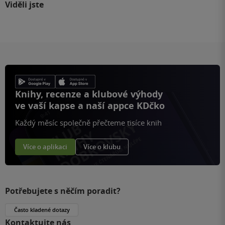
Viděli jste
Knihy, recenze a klubové výhody
ve vaší kapse a naší appce KDčko
Každý měsíc společně přečteme tisíce knih
Více o aplikaci
Více o klubu
Potřebujete s něčím poradit?
Často kladené dotazy
Kontaktujte nás