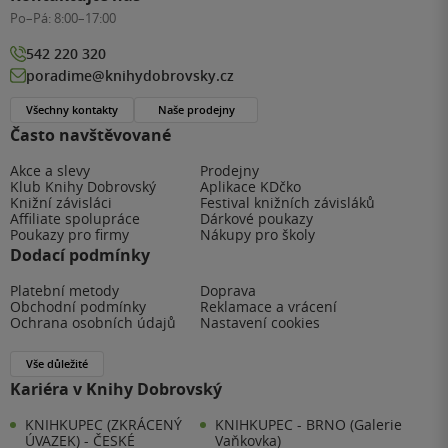
Po–Pá:
8:00–17:00
542 220 320
poradime@knihydobrovsky.cz
Všechny kontakty
Naše prodejny
Často navštěvované
Akce a slevy
Prodejny
Klub Knihy Dobrovský
Aplikace KDčko
Knižní závisláci
Festival knižních závisláků
Affiliate spolupráce
Dárkové poukazy
Poukazy pro firmy
Nákupy pro školy
Dodací podmínky
Platební metody
Doprava
Obchodní podmínky
Reklamace a vrácení
Ochrana osobních údajů
Nastavení cookies
Vše důležité
Kariéra v Knihy Dobrovský
KNIHKUPEC (ZKRÁCENÝ
KNIHKUPEC - BRNO (Galerie
ÚVAZEK) - ČESKÉ
Vaňkovka)