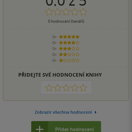
0.0
z
5
0
hodnocení čtenářů
0×
5 hvězdiček
0×
4 hvězdičky
0×
3 hvězdičky
0×
2 hvězdičky
0×
1 hvezdička
PŘIDEJTE SVÉ HODNOCENÍ KNIHY
1
2
3
4
5
Zobrazit všechna hodnocení
Přidat hodnocení