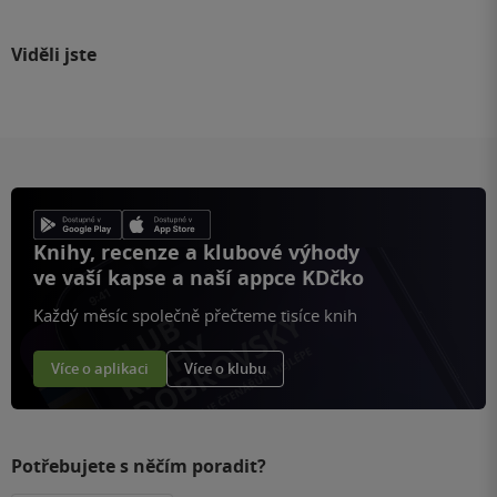
Viděli jste
Knihy, recenze a klubové výhody
ve vaší kapse a naší appce KDčko
Každý měsíc společně přečteme tisíce knih
Více o aplikaci
Více o klubu
Potřebujete s něčím poradit?