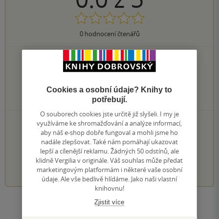
0
hodnocení čtenářů
0×
5 hvězdiček
0×
4 hvězdičky
0×
3 hvězdičky
0×
Cookies a osobní údaje? Knihy to
2 hvězdičky
0×
potřebují.
1 hvezdička
O souborech cookies jste určitě již slyšeli. I my je
PŘIDEJTE SVÉ HODNOCENÍ KNIHY
využíváme ke shromažďování a analýze informací,
aby náš e-shop dobře fungoval a mohli jsme ho
Hodnocení našich knihkupců: 0.0 z 5
nadále zlepšovat. Také nám pomáhají ukazovat
lepší a cílenější reklamu. Žádných 50 odstínů, ale
klidně Vergilia v originále. Váš souhlas může předat
1
2
3
4
5
marketingovým platformám i některé vaše osobní
údaje. Ale vše bedlivě hlídáme. Jako naši vlastní
knihovnu!
Zjistit více
Zobrazit všechna hodnocení