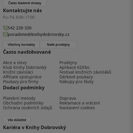
Často kladené dotazy
Kontaktujte nás
Po–Pá:
8:00–17:00
542 220 320
poradime@knihydobrovsky.cz
Všechny kontakty
Naše prodejny
Často navštěvované
Akce a slevy
Prodejny
Klub Knihy Dobrovský
Aplikace KDčko
Knižní závisláci
Festival knižních závisláků
Affiliate spolupráce
Dárkové poukazy
Poukazy pro firmy
Nákupy pro školy
Dodací podmínky
Platební metody
Doprava
Obchodní podmínky
Reklamace a vrácení
Ochrana osobních údajů
Nastavení cookies
Vše důležité
Kariéra v Knihy Dobrovský