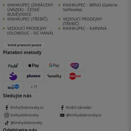
KNIHKUPEC (ZKRÁCENÝ
KNIHKUPEC - BRNO (Galerie
ÚVAZEK) - ČESKÉ
Vaňkovka)
BUDĚJOVICE
KNIHKUPEC (TŘEBÍČ)
VEDOUCÍ PRODEJNY
(TŘEBÍČ)
VEDOUCÍ PRODEJNY
KNIHKUPEC - KARVINÁ
(OLOMOUC - OC HANÁ)
Volné pracovní pozice
Platební metody
+ 17
Sledujte nás
KnihyDobrovsky.cz
Knižní závisláci
knihydobrovsky
@knihydobrovskycz
@knihydobrovsky
Odebírejte nás