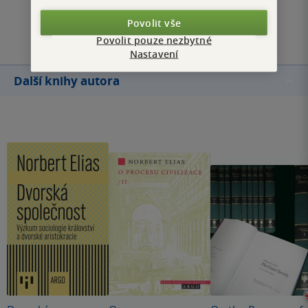
Přidat hodnocení
Povolit vše
Povolit pouze nezbytné
Nastavení
Další knihy autora