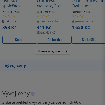
Dvorská
O procesu
On the Process of
společnost
civilizace, 2. díl
Civilisation
Norbert Elias
Norbert Elias
Norbert Elias
0.0
0.0
0.0
z
z
z
E-kniha
pevná vazba
pevná vazba
5
5
5
hvězdiček
hvězdiček
hvězdiček
398 Kč
411 Kč
1 650 Kč
Běžně
459 Kč
Koupit
Do košíku
Do košíku
Všechny knihy autora
Vývoj ceny
Vývoj ceny
Získejte přehled o vývoji ceny za posledních 60 dní.