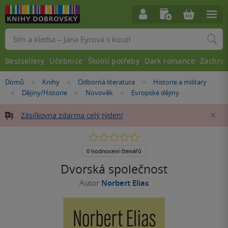
Vyhledávání
Bestsellery
Učebnice
Školní potřeby
Dark romance
Zachra
Nacházíte
Domů
Knihy
Odborná literatura
Historie a military
»
»
»
se
Dějiny/Historie
Novověk
Evropské dějiny
»
»
»
zde:
Zásilkovna zdarma celý týden!
Za
0.0
z
5
0 hodnocení čtenářů
hvězdiček
Dvorská společnost
Autor
Norbert Elias