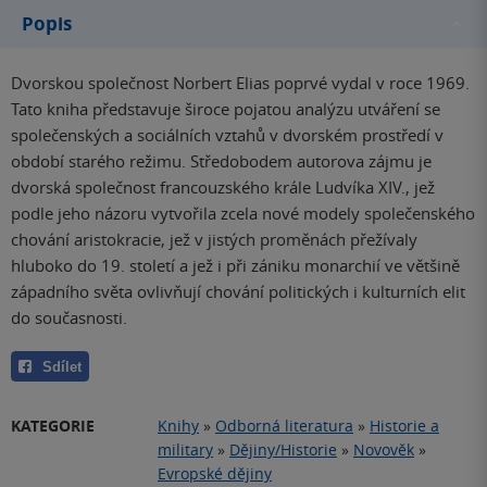
Popis
Dvorskou společnost Norbert Elias poprvé vydal v roce 1969.
Tato kniha představuje široce pojatou analýzu utváření se
společenských a sociálních vztahů v dvorském prostředí v
období starého režimu. Středobodem autorova zájmu je
dvorská společnost francouzského krále Ludvíka XIV., jež
podle jeho názoru vytvořila zcela nové modely společenského
chování aristokracie, jež v jistých proměnách přežívaly
hluboko do 19. století a jež i při zániku monarchií ve většině
západního světa ovlivňují chování politických i kulturních elit
do současnosti.
Sdílet
KATEGORIE
Knihy
»
Odborná literatura
»
Historie a
military
»
Dějiny/Historie
»
Novověk
»
Evropské dějiny