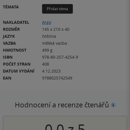
TÉMATA
Přidat téma
NAKLADATEL
Argo
ROZMĚR
145 x 210 x 40
JAZYK
čeština
VAZBA
měkká vazba
HMOTNOST
499 g
ISBN
978-80-257-4254-9
POČET STRAN
408
DATUM VYDÁNÍ
4.12.2023
EAN
9788025742549
Hodnocení a recenze čtenářů
0.0
z
5