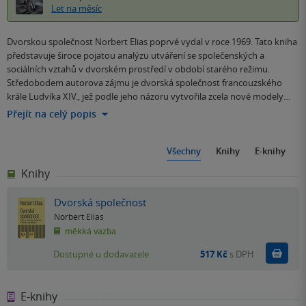
Let na měsíc
Dvorskou společnost Norbert Elias poprvé vydal v roce 1969. Tato kniha
představuje široce pojatou analýzu utváření se společenských a
sociálních vztahů v dvorském prostředí v období starého režimu.
Středobodem autorova zájmu je dvorská společnost francouzského
krále Ludvíka XIV., jež podle jeho názoru vytvořila zcela nové modely…
Přejít na celý popis
Všechny
Knihy
E-knihy
Knihy
Dvorská společnost
Norbert Elias
měkká vazba
Do k
Dostupné u dodavatele
517 Kč
s DPH
E-knihy