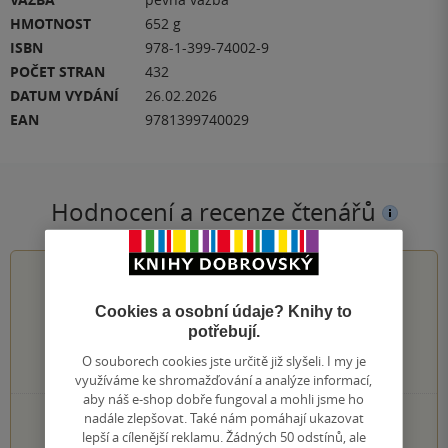
HMOTNOST
652 g
ISBN
978-1-399-74002-9
POČET STRAN
432
DATUM VYDÁNÍ
26.02.2026
EAN
9781399740029
Hodnocení a recenze čtenářů
0.0
z
5
Cookies a osobní údaje? Knihy to
potřebují.
O souborech cookies jste určitě již slyšeli. I my je
0
hodnocení čtenářů
využíváme ke shromažďování a analýze informací,
aby náš e-shop dobře fungoval a mohli jsme ho
nadále zlepšovat. Také nám pomáhají ukazovat
0×
5 hvězdiček
lepší a cílenější reklamu. Žádných 50 odstínů, ale
0×
4 hvězdičky