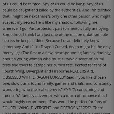
of us could be tainted. Any of us could be lying. Any of us
could be caught and killed by the authorities. And I''m terrified
that I might be next.There''s only one other person who might
suspect my secret. He''s like my shadow, following me
wherever I go. Part protector, part tormentor, fully annoying.
Sometimes I think I am just one of the million unfathomable
secrets he keeps hidden.Because Lucan definitely knows
something.And if I''m Dragon Cursed, death might be the only
mercy I get.The first in a new, heart-pounding fantasy duology,
about a young woman who must survive a score of brutal
tests and trials to escape her cursed fate. Perfect for fans of
Fourth Wing, Divergent and Fireborne.READERS ARE
OBSESSED WITH DRAGON CURSED''Read if you like chosen
one, slow burn, found family, games and trials, and constantly
wondering who the real enemy is'' ????? ''A consuming and
intense YA fantasy adventure with a touch of romance that I
would highly recommend! This would be perfect for fans of
FOURTH WING, DIVERGENT, and FIREBORNE'' ????? ''There
were so many plot twists, betrayals, and dark revelations that