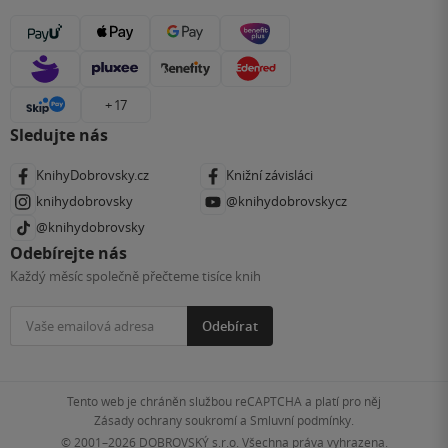
+ 17
Sledujte nás
KnihyDobrovsky.cz
Knižní závisláci
knihydobrovsky
@knihydobrovskycz
@knihydobrovsky
Odebírejte nás
Každý měsíc společně přečteme tisíce knih
Odebírat
Tento web je chráněn službou reCAPTCHA a platí pro něj
Zásady ochrany soukromí
a
Smluvní podmínky
.
© 2001–2026
DOBROVSKÝ s.r.o. Všechna práva vyhrazena.