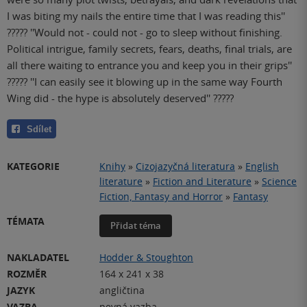
I was biting my nails the entire time that I was reading this''
????? ''Would not - could not - go to sleep without finishing.
Political intrigue, family secrets, fears, deaths, final trials, are
all there waiting to entrance you and keep you in their grips''
????? ''I can easily see it blowing up in the same way Fourth
Wing did - the hype is absolutely deserved'' ?????
Sdílet
KATEGORIE
Knihy
»
Cizojazyčná literatura
»
English
literature
»
Fiction and Literature
»
Science
Fiction, Fantasy and Horror
»
Fantasy
TÉMATA
Přidat téma
NAKLADATEL
Hodder & Stoughton
ROZMĚR
164 x 241 x 38
JAZYK
angličtina
VAZBA
pevná vazba