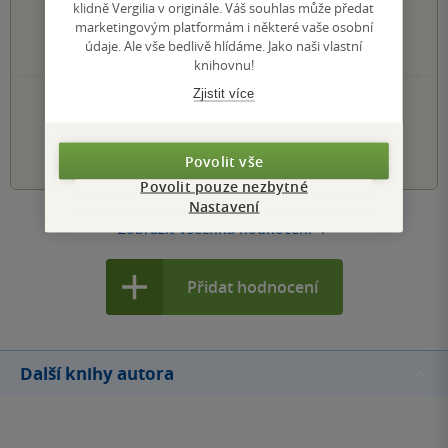
klidně Vergilia v originále. Váš souhlas může předat
0×
3 hvězdičky
marketingovým platformám i některé vaše osobní
0×
2 hvězdičky
údaje. Ale vše bedlivě hlídáme. Jako naši vlastní
0×
1 hvezdička
knihovnu!
Zjistit více
PŘIDEJTE SVÉ HODNOCENÍ KNIHY
1
2
3
4
5
Povolit vše
Povolit pouze nezbytné
Nastavení
Zobrazit všechna hodnocení
Přidat hodnocení
Další knihy autora