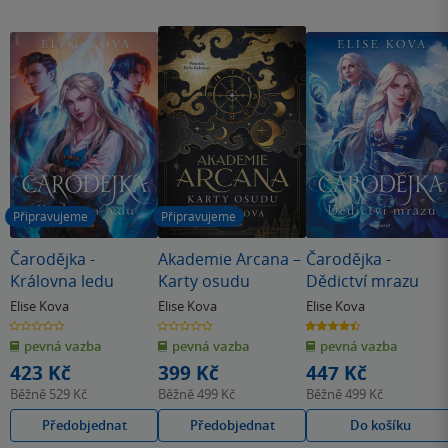
Připravujeme
Připravujeme
Čarodějka -
Akademie Arcana –
Čarodějka -
Královna ledu
Karty osudu
Dědictví mrazu
Elise Kova
Elise Kova
Elise Kova
0.0
0.0
4.4
z
z
z
pevná vazba
pevná vazba
pevná vazba
5
5
5
hvězdiček
hvězdiček
hvězdiček
423 Kč
399 Kč
447 Kč
Běžně
529 Kč
Běžně
499 Kč
Běžně
499 Kč
Předobjednat
Předobjednat
Do košíku