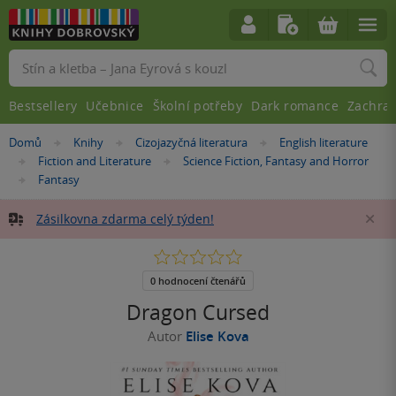
Vyhledávání
Bestsellery
Učebnice
Školní potřeby
Dark romance
Zachra
Nacházíte
Domů
Knihy
Cizojazyčná literatura
English literature
»
»
»
se
Fiction and Literature
Science Fiction, Fantasy and Horror
»
»
zde:
Fantasy
»
Zásilkovna zdarma celý týden!
Za
0.0
z
5
0 hodnocení čtenářů
hvězdiček
Dragon Cursed
Autor
Elise Kova