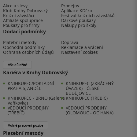
Akce a slevy
Prodejny
Klub Knihy Dobrovský
Aplikace KDčko
Knižní závisláci
Festival knižních závisláků
Affiliate spolupráce
Dárkové poukazy
Poukazy pro firmy
Nákupy pro školy
Dodací podmínky
Platební metody
Doprava
Obchodní podmínky
Reklamace a vrácení
Ochrana osobních údajů
Nastavení cookies
Vše důležité
Kariéra v Knihy Dobrovský
KNIHKUPEC/POKLADNÍ -
KNIHKUPEC (ZKRÁCENÝ
PRAHA 5, ANDĚL
ÚVAZEK) - ČESKÉ
BUDĚJOVICE
KNIHKUPEC - BRNO (Galerie
KNIHKUPEC (TŘEBÍČ)
Vaňkovka)
VEDOUCÍ PRODEJNY
VEDOUCÍ PRODEJNY
(TŘEBÍČ)
(OLOMOUC - OC HANÁ)
Volné pracovní pozice
Platební metody