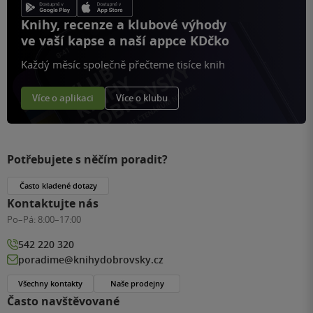
Knihy, recenze a klubové výhody
ve vaší kapse a naší appce KDčko
Každý měsíc společně přečteme tisíce knih
Více o aplikaci
Více o klubu
Potřebujete s něčím poradit?
Často kladené dotazy
Kontaktujte nás
Po–Pá:
8:00–17:00
542 220 320
poradime@knihydobrovsky.cz
Všechny kontakty
Naše prodejny
Často navštěvované