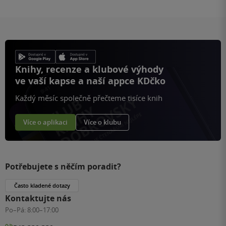
Knihy, recenze a klubové výhody
ve vaší kapse a naší appce KDčko
Každý měsíc společně přečteme tisíce knih
Více o aplikaci
Více o klubu
Potřebujete s něčím poradit?
Často kladené dotazy
Kontaktujte nás
Po–Pá:
8:00–17:00