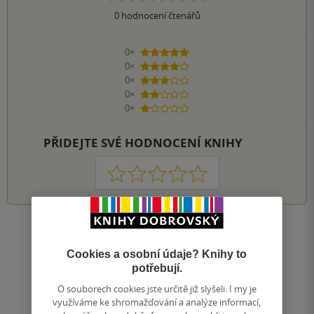
0
hodnocení čtenářů
0×
5 hvězdiček
0×
4 hvězdičky
0×
3 hvězdičky
0×
2 hvězdičky
0×
1 hvezdička
PŘIDEJTE SVÉ HODNOCENÍ KNIHY
1
2
3
4
5
Zobrazit všechna hodnocení
Cookies a osobní údaje? Knihy to
potřebují.
Přidat hodnocení
O souborech cookies jste určitě již slyšeli. I my je
využíváme ke shromažďování a analýze informací,