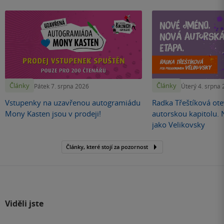
Články
Články
Pátek 7. srpna 2026
Úterý 4. srpna
Vstupenky na uzavřenou autogramiádu
Radka Třeštíková otev
Mony Kasten jsou v prodeji!
autorskou kapitolu.
jako Velikovsky
Články, které stojí za pozornost
Viděli jste