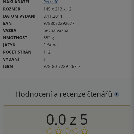
NAKLADATEL
Petrklíč
ROZMĚR
145 x 213 x 12
DATUM VYDÁNÍ
8.11.2011
EAN
9788072292677
VAZBA
pevná vazba
HMOTNOST
352 g
JAZYK
čeština
POČET STRAN
112
VYDÁNÍ
1
ISBN
978-80-7229-267-7
Hodnocení a recenze čtenářů
0.0
z
5