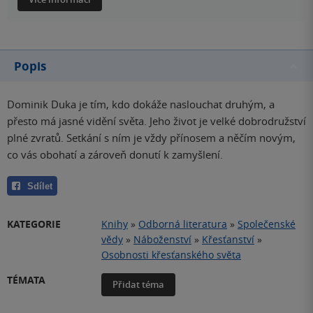
Popis
Dominik Duka je tím, kdo dokáže naslouchat druhým, a
přesto má jasné vidění světa. Jeho život je velké dobrodružství
plné zvratů. Setkání s ním je vždy přínosem a něčím novým,
co vás obohatí a zároveň donutí k zamyšlení.
Sdílet
KATEGORIE
Knihy
»
Odborná literatura
»
Společenské
vědy
»
Náboženství
»
Křesťanství
»
Osobnosti křesťanského světa
TÉMATA
Přidat téma