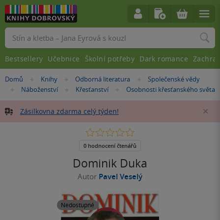
Vyhledávání
Bestsellery
Učebnice
Školní potřeby
Dark romance
Zachra
Nacházíte
Domů
Knihy
Odborná literatura
Společenské vědy
»
»
»
se
Náboženství
Křesťanství
Osobnosti křesťanského světa
»
»
»
zde:
Zásilkovna zdarma celý týden!
Za
0.0
z
5
0 hodnocení čtenářů
hvězdiček
Dominik Duka
Autor
Pavel Veselý
Nedostupné