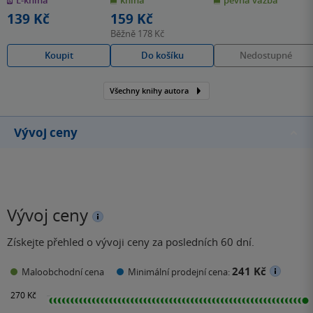
hvězdiček
hvězdiček
hvězdiček
139 Kč
159 Kč
Běžně
178 Kč
Koupit
Do košíku
Nedostupné
Všechny knihy autora
Vývoj ceny
Vývoj ceny
Získejte přehled o vývoji ceny za posledních 60 dní.
241 Kč
Maloobchodní cena
Minimální prodejní cena: