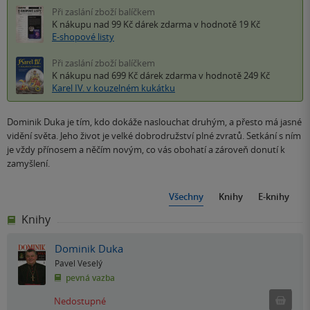
Při zaslání zboží balíčkem
K nákupu nad 99 Kč
dárek zdarma
v hodnotě 19 Kč
E-shopové listy
Při zaslání zboží balíčkem
K nákupu nad 699 Kč
dárek zdarma
v hodnotě 249 Kč
Karel IV. v kouzelném kukátku
Dominik Duka je tím, kdo dokáže naslouchat druhým, a přesto má jasné
vidění světa. Jeho život je velké dobrodružství plné zvratů. Setkání s ním
je vždy přínosem a něčím novým, co vás obohatí a zároveň donutí k
zamyšlení.
Všechny
Knihy
E-knihy
Knihy
Dominik Duka
Pavel Veselý
pevná vazba
Ned
Nedostupné