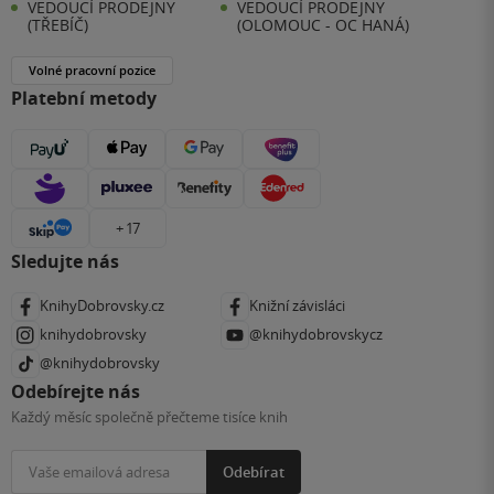
VEDOUCÍ PRODEJNY
VEDOUCÍ PRODEJNY
(TŘEBÍČ)
(OLOMOUC - OC HANÁ)
Volné pracovní pozice
Platební metody
+ 17
Sledujte nás
KnihyDobrovsky.cz
Knižní závisláci
knihydobrovsky
@knihydobrovskycz
@knihydobrovsky
Odebírejte nás
Každý měsíc společně přečteme tisíce knih
Odebírat