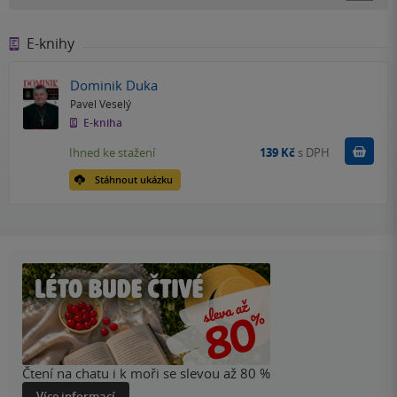
E-knihy
Dominik Duka
Pavel Veselý
E-kniha
Koupit
Ihned ke stažení
139 Kč
s DPH
Stáhnout ukázku
Čtení na chatu i k moři se slevou až 80 %
Více informací