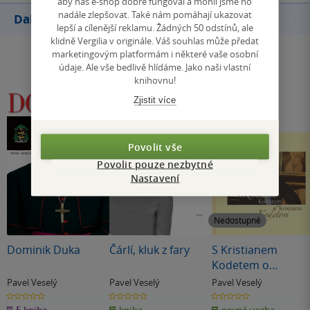
aby náš e-shop dobře fungoval a mohli jsme ho
nadále zlepšovat. Také nám pomáhají ukazovat
Další knihy autora
lepší a cílenější reklamu. Žádných 50 odstínů, ale
klidně Vergilia v originále. Váš souhlas může předat
marketingovým platformám i některé vaše osobní
údaje. Ale vše bedlivě hlídáme. Jako naši vlastní
knihovnu!
Zjistit více
Povolit vše
Povolit pouze nezbytné
Nastavení
Nedostupné
Dominik Duka
Čárlí, kluk z fary
S Kristianem
Kodetem o
Kristianu Kodetovi
Pavel Veselý
Pavel Veselý
Pavel Veselý
0.0
0.0
0.0
z
z
z
E-kniha
kniha
pevná vazba
5
5
5