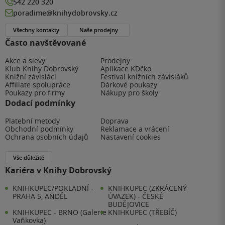
542 220 320
poradime@knihydobrovsky.cz
Všechny kontakty
Naše prodejny
Často navštěvované
Akce a slevy
Prodejny
Klub Knihy Dobrovský
Aplikace KDčko
Knižní závisláci
Festival knižních závisláků
Affiliate spolupráce
Dárkové poukazy
Poukazy pro firmy
Nákupy pro školy
Dodací podmínky
Platební metody
Doprava
Obchodní podmínky
Reklamace a vrácení
Ochrana osobních údajů
Nastavení cookies
Vše důležité
Kariéra v Knihy Dobrovský
KNIHKUPEC/POKLADNÍ -
KNIHKUPEC (ZKRÁCENÝ
PRAHA 5, ANDĚL
ÚVAZEK) - ČESKÉ
BUDĚJOVICE
KNIHKUPEC - BRNO (Galerie
KNIHKUPEC (TŘEBÍČ)
Vaňkovka)