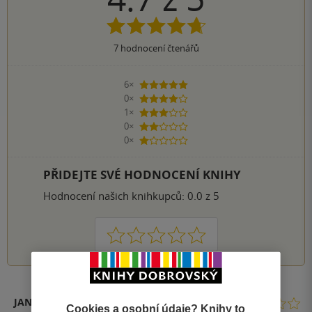
7
hodnocení čtenářů
6×
5 hvězdiček
0×
4 hvězdičky
1×
3 hvězdičky
0×
2 hvězdičky
0×
1 hvezdička
PŘIDEJTE SVÉ HODNOCENÍ KNIHY
Hodnocení našich knihkupců: 0.0 z 5
1
2
3
4
5
JANA Č.
Cookies a osobní údaje? Knihy to