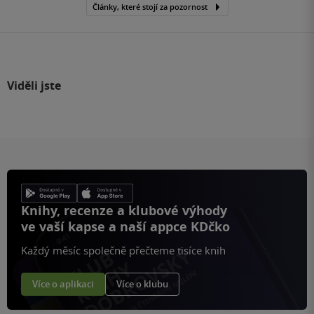
Články, které stojí za pozornost
Viděli jste
Knihy, recenze a klubové výhody
ve vaší kapse a naší appce KDčko
Každý měsíc společně přečteme tisíce knih
Více o aplikaci
Více o klubu