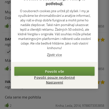
registrovaný uživatel
potřebují.
O souborech cookies jste určitě již slyšeli. I my je
Muj oblibeny autor,lehce se cte,obcas se zasmejete.
využíváme ke shromažďování a analýze informací,
Dokonaly relax,proste super,vsecky dily doporučuji.
aby náš e-shop dobře fungoval a mohli jsme ho
nadále zlepšovat. Také nám pomáhají ukazovat
5
Kniha, Leda, 2014, 9788073353858
lepší a cílenější reklamu. Žádných 50 odstínů, ale
klidně Vergilia v originále. Váš souhlas může předat
marketingovým platformám i některé vaše osobní
DANUŠE ČERVINKOVÁ
údaje. Ale vše bedlivě hlídáme. Jako naši vlastní
registrovaný uživatel
knihovnu!
Zakoupil produkt
Zjistit více
Mám všechny díly, Patric Taylor je můj oblíbený autor.
2
Kniha, Leda, 2014, 9788073353858
Povolit vše
Povolit pouze nezbytné
IVA FLÉGLOVÁ
Nastavení
registrovaný uživatel
Cela serie me pohltila
2
Kniha, Leda, 2014, 9788073353858