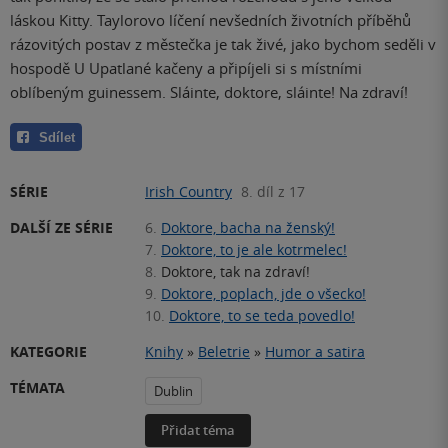
láskou Kitty. Taylorovo líčení nevšedních životních příběhů
rázovitých postav z městečka je tak živé, jako bychom seděli v
hospodě U Upatlané kačeny a připíjeli si s místními
oblíbeným guinessem. Sláinte, doktore, sláinte! Na zdraví!
Sdílet
SÉRIE
Irish Country
8. díl z 17
DALŠÍ ZE SÉRIE
6.
Doktore, bacha na ženský!
7.
Doktore, to je ale kotrmelec!
8.
Doktore, tak na zdraví!
9.
Doktore, poplach, jde o všecko!
10.
Doktore, to se teda povedlo!
KATEGORIE
Knihy
»
Beletrie
»
Humor a satira
TÉMATA
Dublin
Přidat téma