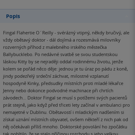
Popis
Fingal Flahertie O´Reilly - svérázný vtipný, někdy bručivý, ale
vždy obětavý doktor - dál dojímá a rozesmává milovníky
rozverných příhod z malebného irského městečka
Ballybucklebo. Po nedávné svatbě se svou studentskou
láskou Kitty by se nejraději oddal rodinnému životu, jenže
kolem se pořád něco děje: jednou je tu úraz po pádu z koně,
jindy podezřelý srdeční záchvat, milostné vzplanutí
hospodyně Kinky, předsudky místních proti mladé lékařce
Jenny nebo dokonce podvodné machinace při chrtích
závodech… Doktor Fingal se musí s potížemi svých pacientů
prát stejně, jako když před třiceti lety začínal v ambulanci pro
nemajetné v Dublinu. Obětavostí i mladickým nadšením si
získal uznání místních obyvatel, ovšem někteří z nich pak od
něj očekávali příliš mnoho. Doktorské povolání ho zpočátku
tak pohltilo, že se stalo příčinou rozchodu s jeho velkou