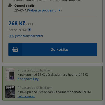
Osobní odběr
Vyberte prodejnu
ZDARMA (
)
268 Kč
s DPH
Běžně 299 Kč
Jsme transparentní
Do košíku
Při zaslání zboží balíčkem
K nákupu nad 99 Kč
dárek zdarma
v hodnotě 19 Kč
E-shopové listy
Při zaslání zboží balíčkem
K nákupu nad 999 Kč
dárek zdarma
v hodnotě 299 Kč
Let na měsíc