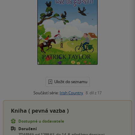
Uložit do seznamu
Součástí série:
Irish Country
8. díl z 17
Kniha (
pevná vazba
)
Dostupné u dodavatele
Doručení
ZDARMA od 1299 Kč, do 14. 8. předáme dopravci