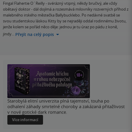
Fingal Flahertie O´Reilly - svérázný vtipný, někdy bručivý, ale vždy
obětavý doktor - dál dojímá a rozesmává milovníky rozverných příhod z
malebného irského městečka Ballybucklebo. Po nedávné svatbě se
svou studentskou láskou Kitty by se nejraději oddal rodinnému životu,
jenže kolem se pořád něco děje: jednou je tu úraz po pádu z koně,
jindy…
Přejít na celý popis
Starobylá elitní univerzita plná tajemství, touha po
odhalení záhady smrtelné choroby a zakázaná přitažlivost
v nové gotické dark romance.
Více informací