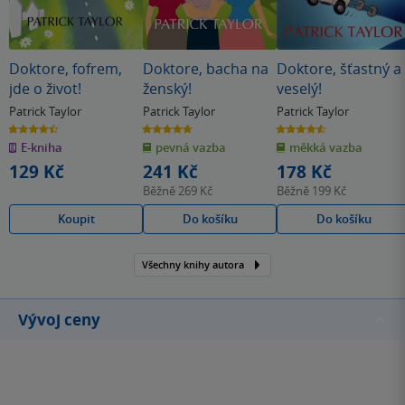
Doktore, fofrem,
Doktore, bacha na
Doktore, šťastný a
jde o život!
ženský!
veselý!
Patrick Taylor
Patrick Taylor
Patrick Taylor
4.5
4.7
4.6
z
z
z
E-kniha
pevná vazba
měkká vazba
5
5
5
hvězdiček
hvězdiček
hvězdiček
129 Kč
241 Kč
178 Kč
Běžně
269 Kč
Běžně
199 Kč
Koupit
Do košíku
Do košíku
Všechny knihy autora
Vývoj ceny