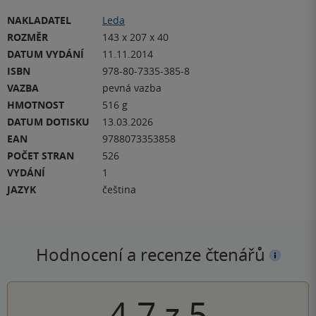
NAKLADATEL
Leda
ROZMĚR
143 x 207 x 40
DATUM VYDÁNÍ
11.11.2014
ISBN
978-80-7335-385-8
VAZBA
pevná vazba
HMOTNOST
516 g
DATUM DOTISKU
13.03.2026
EAN
9788073353858
POČET STRAN
526
VYDÁNÍ
1
JAZYK
čeština
Hodnocení a recenze čtenářů
4.7
z
5