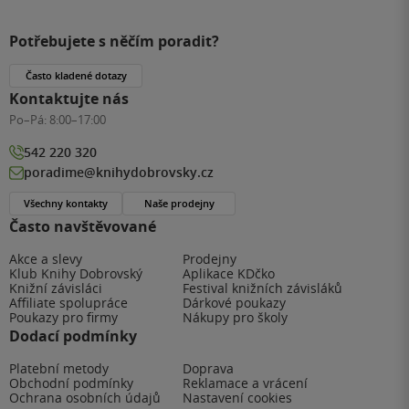
Potřebujete s něčím poradit?
Často kladené dotazy
Kontaktujte nás
Po–Pá:
8:00–17:00
542 220 320
poradime@knihydobrovsky.cz
Všechny kontakty
Naše prodejny
Často navštěvované
Akce a slevy
Prodejny
Klub Knihy Dobrovský
Aplikace KDčko
Knižní závisláci
Festival knižních závisláků
Affiliate spolupráce
Dárkové poukazy
Poukazy pro firmy
Nákupy pro školy
Dodací podmínky
Platební metody
Doprava
Obchodní podmínky
Reklamace a vrácení
Ochrana osobních údajů
Nastavení cookies