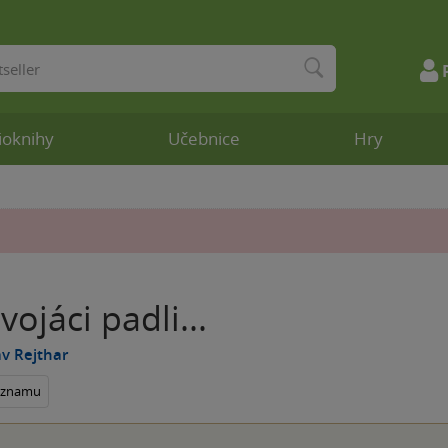
ioknihy
Učebnice
Hry
vojáci padli...
av Rejthar
seznamu