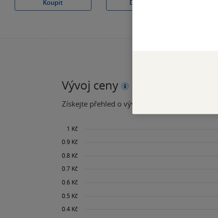
Koupit
Do košíku
Vývoj ceny
Získejte přehled o vývoji ceny za posledních 60