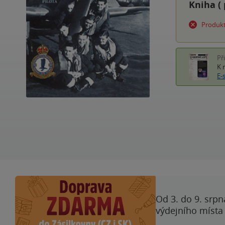
Kniha (
Produkt
Př
K 
E-
Od 3. do 9. srpn
výdejního místa