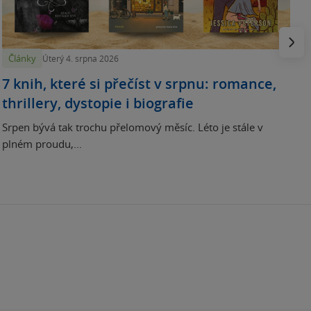
p
Násled
Články
Úterý 4. srpna 2026
7 knih, které si přečíst v srpnu: romance,
thrillery, dystopie i biografie
Srpen bývá tak trochu přelomový měsíc. Léto je stále v
plném proudu,...