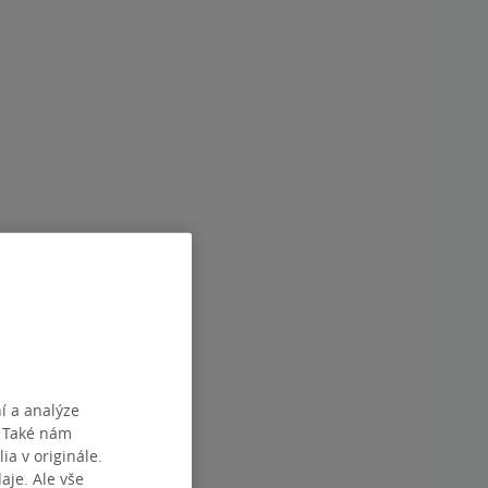
í a analýze
. Také nám
ia v originále.
je. Ale vše