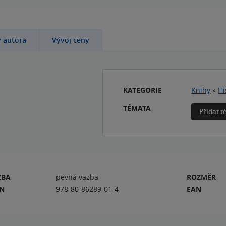
y autora
Vývoj ceny
KATEGORIE
Knihy
»
Hi
TÉMATA
Přidat 
ZBA
pevná vazba
ROZMĚR
BN
978-80-86289-01-4
EAN