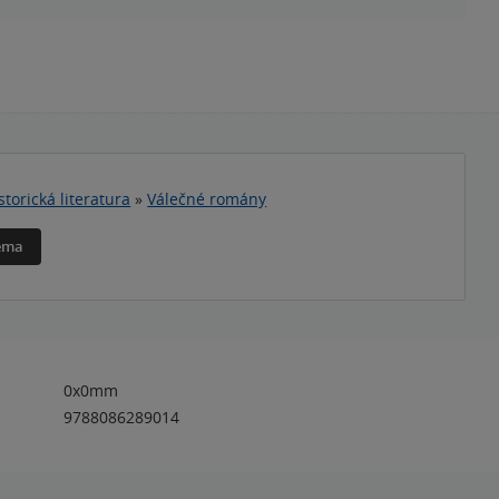
storická literatura
»
Válečné romány
téma
0x0mm
9788086289014