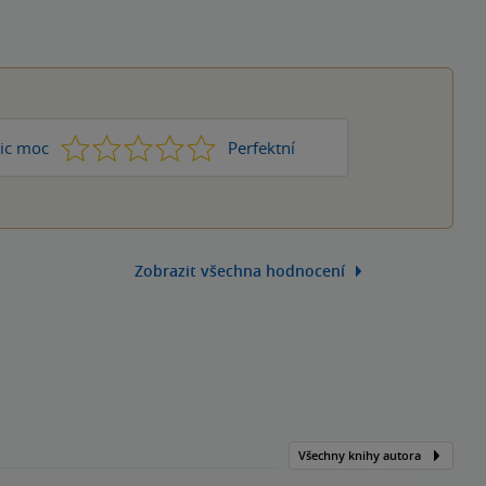
1
2
3
4
5
ic moc
Perfektní
Zobrazit všechna hodnocení
Všechny knihy autora