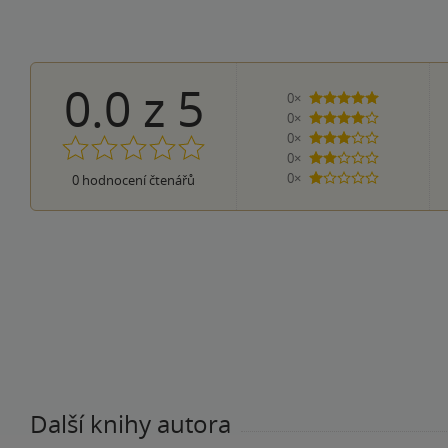
0.0
z
5
0×
5 hvězdiček
0×
4 hvězdičky
0×
3 hvězdičky
0×
2 hvězdičky
0×
0
hodnocení čtenářů
1 hvezdička
Další knihy autora