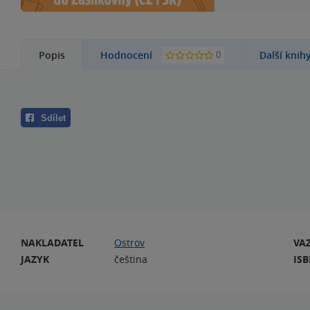
0
Popis
Hodnocení
Další knih
Sdílet
NAKLADATEL
Ostrov
VA
JAZYK
čeština
IS