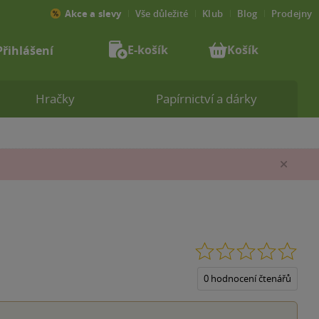
Akce a slevy
Vše důležité
Klub
Blog
Prodejny
E-košík
Košík
Přihlášení
Hračky
Papírnictví a dárky
Zav
0.0
z
5
0 hodnocení čtenářů
hvěz