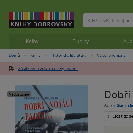
Vyhledávání
Knihy
E-knihy
Aud
Nacházíte
Domů
Knihy
Historická literatura
Válečné romány
»
»
»
se
zde:
Zásilkovna zdarma celý týden!
Dobří 
Nedostupné
Autor
Stanisl
Uložit do 