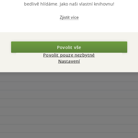
Nedostupné
Nedostupné
bedlivě hlídáme. Jako naši vlastní knihovnu!
Zjistit více
Povolit vše
Povolit pouze nezbytné
Nastavení
Maloobchodní 
 dní.