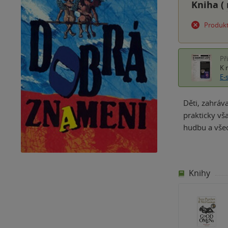
Kniha (
Produkt
Př
K 
E-
Děti, zahráv
prakticky vš
hudbu a všeo
Knihy