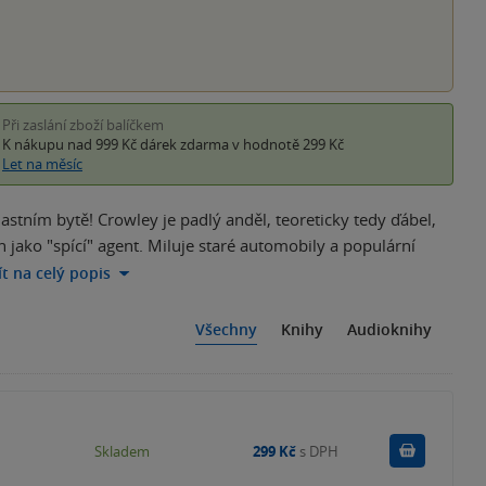
Při zaslání zboží balíčkem
K nákupu nad 999 Kč
dárek zdarma
v hodnotě 299 Kč
Let na měsíc
tním bytě! Crowley je padlý anděl, teoreticky tedy ďábel,
 jako "spící" agent. Miluje staré automobily a populární
ít na celý popis
Všechny
Knihy
Audioknihy
Do košík
Skladem
299 Kč
s DPH