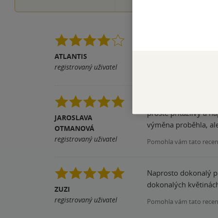
Výborná knížka, ale b
ATLANTIS
Pomohla vám tato rece
registrovaný uživatel
Vždy, když si předs
prostě přitažlivý a 
JAROSLAVA
výměna proběhla, ale
OTMANOVÁ
registrovaný uživatel
Pomohla vám tato rece
Naprosto dokonalý př
dokonalých květinách.
ZUZI
registrovaný uživatel
Pomohla vám tato rece