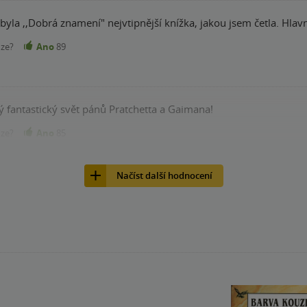
 byla ,,Dobrá znamení" nejvtipnější knížka, jakou jsem četla. Hla
nze?
Ano
89
ý fantastický svět pánů Pratchetta a Gaimana!
nze?
Ano
85
Načíst další hodnocení