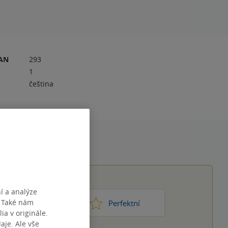
RAN
293
1
čeština
í a analýze
. Také nám
1
2
3
4
5
ic moc
Perfektní
ia v originále.
je. Ale vše