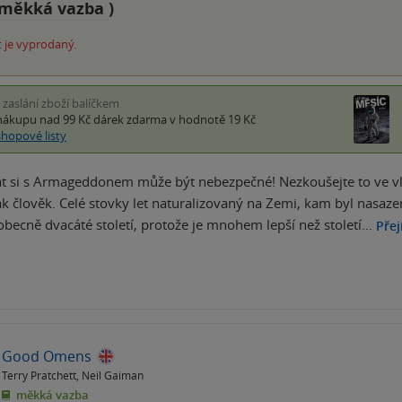
měkká vazba
)
 je vyprodaný.
i zaslání zboží balíčkem
nákupu nad 99 Kč
dárek zdarma
v hodnotě 19 Kč
shopové listy
at si s Armageddonem může být nebezpečné! Nezkoušejte to ve vlas
ak člověk. Celé stovky let naturalizovaný na Zemi, kam byl nasazen
becně dvacáté století, protože je mnohem lepší než století…
Přej
Good Omens
Terry Pratchett
,
Neil Gaiman
měkká vazba