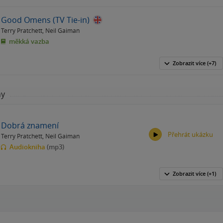
Good Omens (TV Tie-in)
Terry Pratchett
,
Neil Gaiman
měkká vazba
Zobrazit
více
(+7)
hy
Dobrá znamení
Přehrát ukázku
Terry Pratchett
,
Neil Gaiman
Audiokniha
(mp3)
Zobrazit
více
(+1)
00:00
00:00