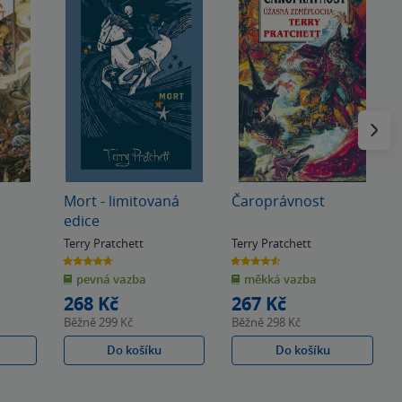
Následu
Mort - limitovaná
Čaroprávnost
edice
Terry Pratchett
Terry Pratchett
4.7
4.6
z
z
pevná vazba
měkká vazba
5
5
hvězdiček
hvězdiček
268 Kč
267 Kč
Běžně
299 Kč
Běžně
298 Kč
Do košíku
Do košíku