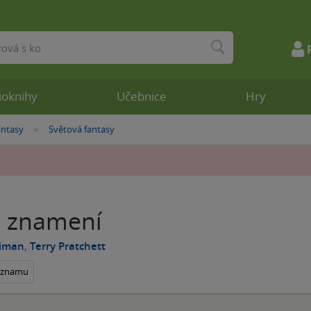
ioknihy
Učebnice
Hry
antasy
Světová fantasy
»
 znamení
aiman
,
Terry Pratchett
seznamu