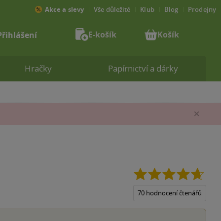
Akce a slevy
Vše důležité
Klub
Blog
Prodejny
E-košík
Košík
Přihlášení
Hračky
Papírnictví a dárky
Zav
4.7
z
5
70 hodnocení čtenářů
hvězd