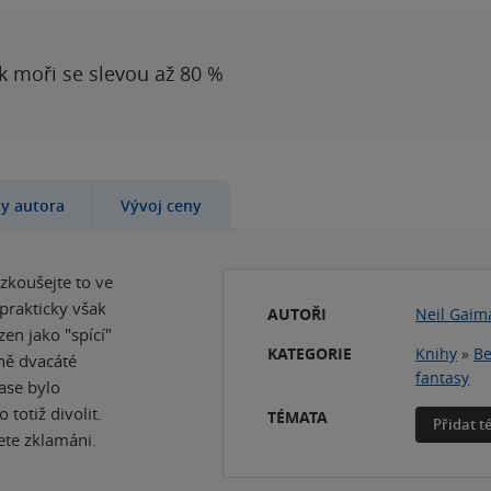
 k moři se slevou až 80 %
hy autora
Vývoj ceny
zkoušejte to ve
 prakticky však
AUTOŘI
Neil Gaim
en jako "spící"
KATEGORIE
Knihy
»
Be
ně dvacáté
fantasy
zase bylo
 totiž divolit.
TÉMATA
Přidat 
ete zklamáni.