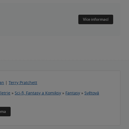
Více informací
an
|
Terry Pratchett
letrie
»
Sci-fi, Fantasy a Komiksy
»
Fantasy
»
Světová
téma