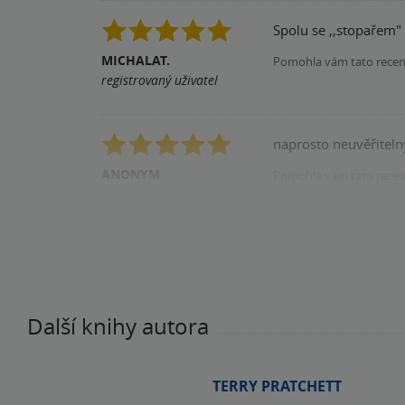
Spolu se ,,stopařem"
MICHALAT.
Pomohla vám tato rece
registrovaný uživatel
naprosto neuvěřiteln
ANONYM
Pomohla vám tato rece
registrovaný uživatel
Další knihy autora
TERRY PRATCHETT