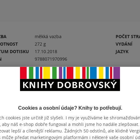
ZBA
měkká vazba
POČET ST
OTNOST
272 g
VYDÁNÍ
TUM DOTISKU
17.10.2018
JAZYK
N
9788071970996
Hodnocení a recenze čtenářů
Cookies a osobní údaje? Knihy to potřebují.
k
PŘIDEJTE SVÉ HODNOCENÍ KNIHY
h cookies jste určitě již slyšeli. I my je využíváme ke shromažďován
, aby náš e-shop dobře fungoval a mohli jsme ho nadále zlepšovat
N
Hodnocení našich knihkupců: 0.0 z 5
vat lepší a cílenější reklamu. Žádných 50 odstínů, ale klidně Vergil
s může předat marketingovým platformám i některé vaše osobní úda