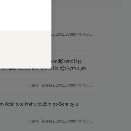
Kniha, Talpress, 2002, 9788071970996
hu si pomoct. Takovýto (padlý) anděl je
orientaci, které miminko mělo být kým a jak
Kniha, Talpress, 2002, 9788071970996
em četla tuto knihu,toužím po Bentley a
Kniha, Talpress, 2002, 9788071970996