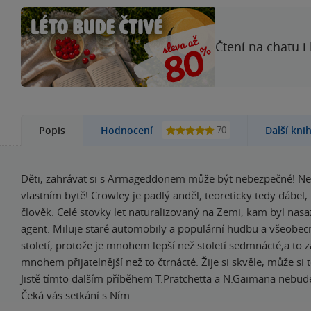
Čtení na chatu i
70
Popis
Hodnocení
Další kni
Děti, zahrávat si s Armageddonem může být nebezpečné! Ne
vlastním bytě! Crowley je padlý anděl, teoreticky tedy ďábel,
člověk. Celé stovky let naturalizovaný na Zemi, kam byl nasaz
agent. Miluje staré automobily a populární hudbu a všeobec
století, protože je mnohem lepší než století sedmnácté,a to 
mnohem přijatelnější než to čtrnácté. Žije si skvěle, může si to
Jistě tímto dalším příběhem T.Pratchetta a N.Gaimana nebud
Čeká vás setkání s Ním.