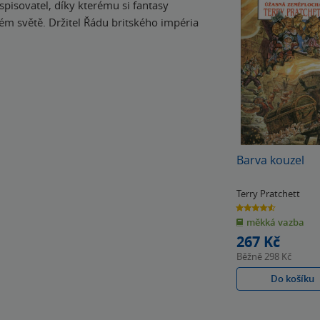
spisovatel, díky kterému si fantasy
elém světě. Držitel Řádu britského impéria
Barva kouzel
Terry Pratchett
4.6
z
měkká vazba
5
hvězdiček
267 Kč
Běžně
298 Kč
Do košíku