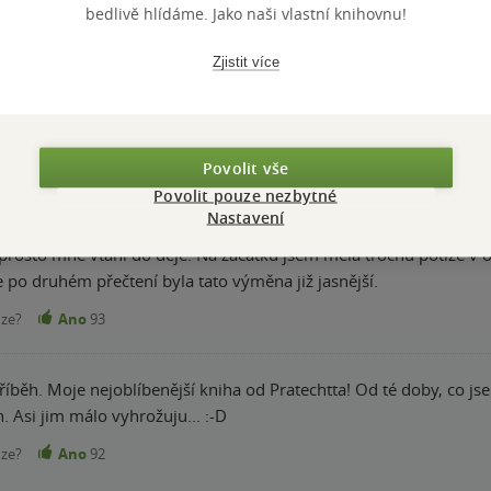
bedlivě hlídáme. Jako naši vlastní knihovnu!
Zjistit více
yl bych asi raději, kdyby za ní stál Pratchett sám.
nze?
Ano
97
Povolit vše
Povolit pouze nezbytné
Nastavení
tavím Crowbyho, napadne mne hned Damon z Upířích deníků, nemo
naprosto mne vtáhl do děje. Na začátku jsem měla trochu potíže v 
 po druhém přečtení byla tato výměna již jasnější.
nze?
Ano
93
íběh. Moje nejoblíbenější kniha od Pratechtta! Od té doby, co js
 Asi jim málo vyhrožuju... :-D
nze?
Ano
92