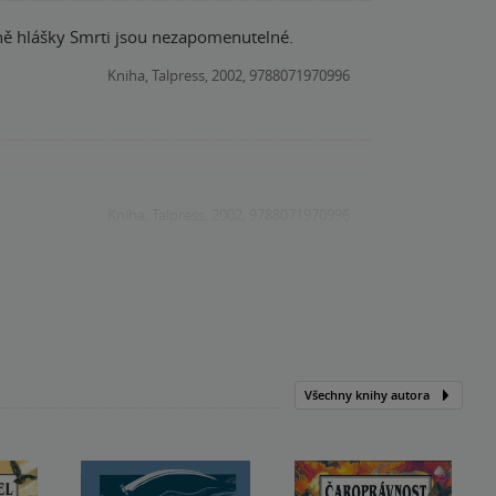
vně hlášky Smrti jsou nezapomenutelné.
Kniha, Talpress, 2002, 9788071970996
Kniha, Talpress, 2002, 9788071970996
Všechny knihy autora