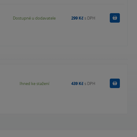
Do košík
Dostupné u dodavatele
299 Kč
s DPH
Koupit
Ihned ke stažení
439 Kč
s DPH