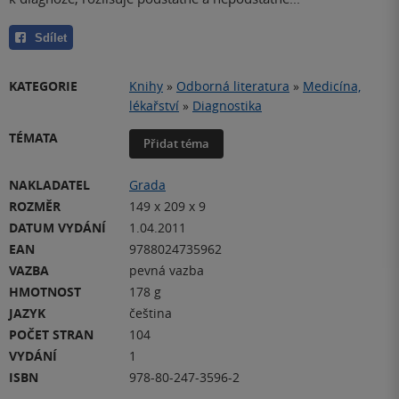
Sdílet
KATEGORIE
Knihy
»
Odborná literatura
»
Medicína,
lékařství
»
Diagnostika
TÉMATA
Přidat téma
NAKLADATEL
Grada
ROZMĚR
149 x 209 x 9
DATUM VYDÁNÍ
1.04.2011
EAN
9788024735962
VAZBA
pevná vazba
HMOTNOST
178 g
JAZYK
čeština
POČET STRAN
104
VYDÁNÍ
1
ISBN
978-80-247-3596-2