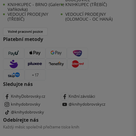
KNIHKUPEC - BRNO (Galerie
KNIHKUPEC (TŘEBÍČ)
Vaňkovka)
VEDOUCÍ PRODEJNY
VEDOUCÍ PRODEJNY
(TŘEBÍČ)
(OLOMOUC - OC HANÁ)
Volné pracovní pozice
Platební metody
+ 17
Sledujte nás
KnihyDobrovsky.cz
Knižní závisláci
knihydobrovsky
@knihydobrovskycz
@knihydobrovsky
Odebírejte nás
Každý měsíc společně přečteme tisíce knih