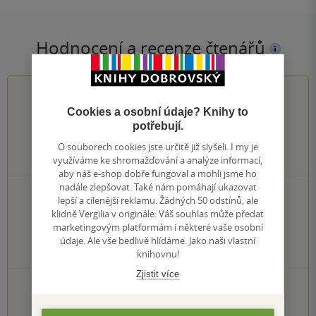
Hodnocení a recenze čtenářů
0.0
z
5
Cookies a osobní údaje? Knihy to
potřebují.
O souborech cookies jste určitě již slyšeli. I my je
0
hodnocení čtenářů
využíváme ke shromažďování a analýze informací,
aby náš e-shop dobře fungoval a mohli jsme ho
nadále zlepšovat. Také nám pomáhají ukazovat
0×
5 hvězdiček
lepší a cílenější reklamu. Žádných 50 odstínů, ale
0×
4 hvězdičky
klidně Vergilia v originále. Váš souhlas může předat
0×
3 hvězdičky
marketingovým platformám i některé vaše osobní
0×
2 hvězdičky
údaje. Ale vše bedlivě hlídáme. Jako naši vlastní
0×
knihovnu!
1 hvezdička
Zjistit více
PŘIDEJTE SVÉ HODNOCENÍ KNIHY