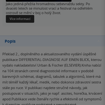
Jako jediná přežila hromadnou sebevraždu sekty. Po
dvaceti letech se minulost vrací a festival na odlehlém
ostrově se mění v boj o holý život.
Více informací
Popis
Překlad 2., doplněného a aktualizovaného vydání úspěšné
publikace DIFFERENTIAL-DIAGNOSE AUF EINEN BLICK, kterou
vydalo nakladatelství Urban & Fischer (ELSEVIER).Kniha nabízí
na 104 stranách cenné diagnostické informace v podobě
barevných schémat, diagramů, tabulek a algoritmů, které má
mít téměř každý lékař, medik, nebo dokonce zdravotní sestra
stále po ruce. V publikaci najdete stručné návody, jak
postupovat v situacích, jako je např. ascites, horečka, krvácení
apod.Publikace vede čtenáře rychle a efektivně od symptomů
k diagnóze, rozlišuje podstatné a nepodstatné...