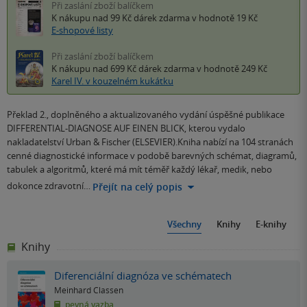
Při zaslání zboží balíčkem
K nákupu nad 99 Kč
dárek zdarma
v hodnotě 19 Kč
E-shopové listy
Při zaslání zboží balíčkem
K nákupu nad 699 Kč
dárek zdarma
v hodnotě 249 Kč
Karel IV. v kouzelném kukátku
Překlad 2., doplněného a aktualizovaného vydání úspěšné publikace
DIFFERENTIAL-DIAGNOSE AUF EINEN BLICK, kterou vydalo
nakladatelství Urban & Fischer (ELSEVIER).Kniha nabízí na 104 stranách
cenné diagnostické informace v podobě barevných schémat, diagramů,
tabulek a algoritmů, které má mít téměř každý lékař, medik, nebo
dokonce zdravotní…
Přejít na celý popis
Všechny
Knihy
E-knihy
Knihy
Diferenciální diagnóza ve schématech
Meinhard Classen
pevná vazba