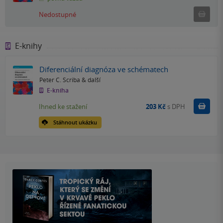
Ned
Nedostupné
E-knihy
Diferenciální diagnóza ve schématech
Peter C. Scriba
& další
E-kniha
Koupit
Ihned ke stažení
203 Kč
s DPH
Stáhnout ukázku