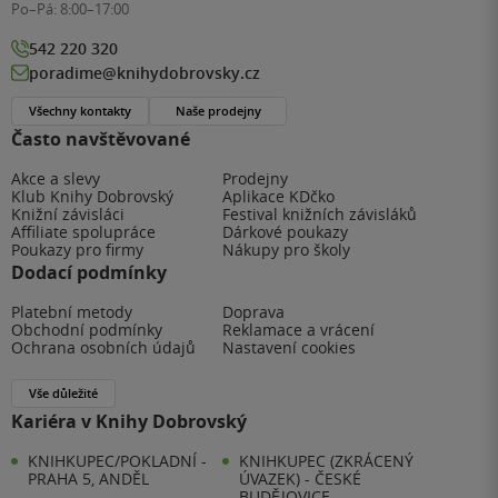
Po–Pá:
8:00–17:00
542 220 320
poradime@knihydobrovsky.cz
Všechny kontakty
Naše prodejny
Často navštěvované
Akce a slevy
Prodejny
Klub Knihy Dobrovský
Aplikace KDčko
Knižní závisláci
Festival knižních závisláků
Affiliate spolupráce
Dárkové poukazy
Poukazy pro firmy
Nákupy pro školy
Dodací podmínky
Platební metody
Doprava
Obchodní podmínky
Reklamace a vrácení
Ochrana osobních údajů
Nastavení cookies
Vše důležité
Kariéra v Knihy Dobrovský
KNIHKUPEC/POKLADNÍ -
KNIHKUPEC (ZKRÁCENÝ
PRAHA 5, ANDĚL
ÚVAZEK) - ČESKÉ
BUDĚJOVICE