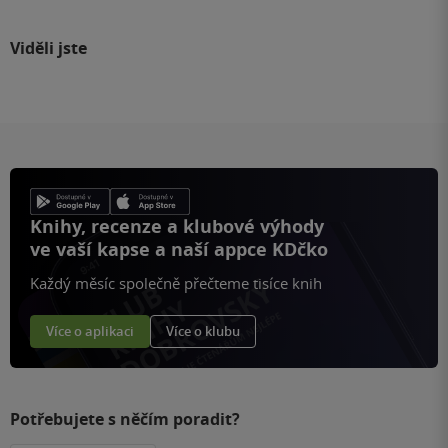
Viděli jste
Knihy, recenze a klubové výhody
ve vaší kapse a naší appce KDčko
Každý měsíc společně přečteme tisíce knih
Více o aplikaci
Více o klubu
Potřebujete s něčím poradit?