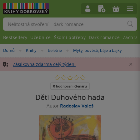
Vyhledávání
Bestsellery
Učebnice
Školní potřeby
Dark romance
Zachra
Nacházíte
Domů
Knihy
Beletrie
Mýty, pověsti, báje a bajky
»
»
»
se
zde:
Zásilkovna zdarma celý týden!
Za
0.0
z
5
0 hodnocení čtenářů
hvězdiček
Děti Duhového hada
Autor
Radoslav Valeš