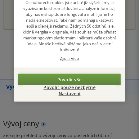
PŘIDEJTE SVÉ HODNOCENÍ KNIHY
O souborech cookies jste určitě již slyšeli. I my je
využíváme ke shromažďování a analýze informací,
aby náš e-shop dobře fungoval a mohli jsme ho
1
2
3
4
5
nadále zlepšovat. Také nám pomáhají ukazovat
lepší a cílenější reklamu. Žádných 50 odstínů, ale
klidně Vergilia v originále. Váš souhlas může předat
marketingovým platformám i některé vaše osobní
Zobrazit všechna hodnocení
údaje. Ale vše bedlivě hlídáme. Jako naši vlastní
knihovnu!
Zjistit více
Přidat hodnocení
Povolit vše
Vývoj ceny
Povolit pouze nezbytné
Nastavení
Vývoj ceny
Získejte přehled o vývoji ceny za posledních 60 dní.