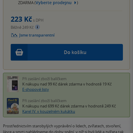
Vyberte prodejnu
ZDARMA (
)
223 Kč
s DPH
Běžně 249 Kč
Jsme transparentní
Do košíku
Při zaslání zboží balíčkem
K nákupu nad 99 Kč
dárek zdarma
v hodnotě 19 Kč
E-shopové listy
Při zaslání zboží balíčkem
K nákupu nad 699 Kč
dárek zdarma
v hodnotě 249 Kč
Karel IV. v kouzelném kukátku
Prostřednictvím starobylých vyprávění o lidech, zvířatech, stvoření,
lásce a smrti nahlédneme do doby snění, v níž si byli lidé a zvířata tak