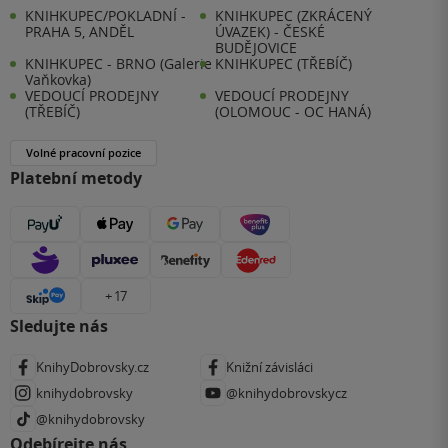
KNIHKUPEC/POKLADNÍ -
KNIHKUPEC (ZKRÁCENÝ
PRAHA 5, ANDĚL
ÚVAZEK) - ČESKÉ
BUDĚJOVICE
KNIHKUPEC - BRNO (Galerie
KNIHKUPEC (TŘEBÍČ)
Vaňkovka)
VEDOUCÍ PRODEJNY
VEDOUCÍ PRODEJNY
(TŘEBÍČ)
(OLOMOUC - OC HANÁ)
Volné pracovní pozice
Platební metody
+ 17
Sledujte nás
KnihyDobrovsky.cz
Knižní závisláci
knihydobrovsky
@knihydobrovskycz
@knihydobrovsky
Odebírejte nás