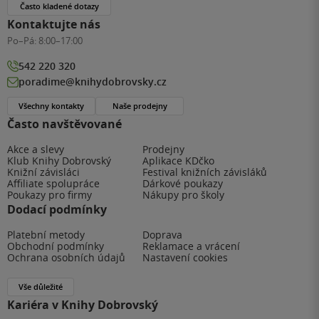
Často kladené dotazy
Kontaktujte nás
Po–Pá:
8:00–17:00
542 220 320
poradime@knihydobrovsky.cz
Všechny kontakty
Naše prodejny
Často navštěvované
Akce a slevy
Prodejny
Klub Knihy Dobrovský
Aplikace KDčko
Knižní závisláci
Festival knižních závisláků
Affiliate spolupráce
Dárkové poukazy
Poukazy pro firmy
Nákupy pro školy
Dodací podmínky
Platební metody
Doprava
Obchodní podmínky
Reklamace a vrácení
Ochrana osobních údajů
Nastavení cookies
Vše důležité
Kariéra v Knihy Dobrovský