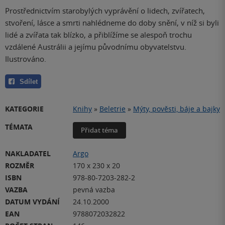
Prostřednictvím starobylých vyprávění o lidech, zvířatech,
stvoření, lásce a smrti nahlédneme do doby snění, v níž si byli
lidé a zvířata tak blízko, a přiblížíme se alespoň trochu
vzdálené Austrálii a jejímu původnímu obyvatelstvu.
Ilustrováno.
Sdílet
KATEGORIE
Knihy
»
Beletrie
»
Mýty, pověsti, báje a bajky
TÉMATA
Přidat téma
NAKLADATEL
Argo
ROZMĚR
170 x 230 x 20
ISBN
978-80-7203-282-2
VAZBA
pevná vazba
DATUM VYDÁNÍ
24.10.2000
EAN
9788072032822