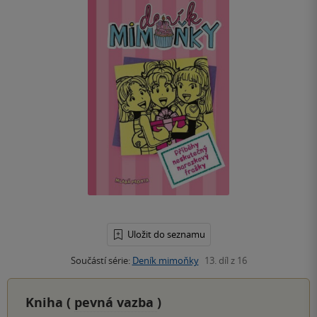
Uložit do seznamu
Součástí série:
Deník mimoňky
13. díl z 16
Kniha (
pevná vazba
)