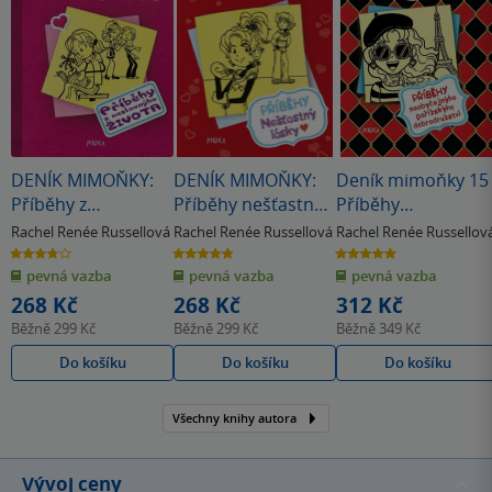
DENÍK MIMOŇKY:
DENÍK MIMOŇKY:
Deník mimoňky 15 
Příběhy z
Příběhy nešťastný
Příběhy
neslavnýho života
lásky
neobyčejnýho
Rachel Renée Russellová
Rachel Renée Russellová
Rachel Renée Russellov
pařížskýho
3.8
4.8
5.0
z
z
z
dobrodružství
pevná vazba
pevná vazba
pevná vazba
5
5
5
hvězdiček
hvězdiček
hvězdiček
268 Kč
268 Kč
312 Kč
Běžně
299 Kč
Běžně
299 Kč
Běžně
349 Kč
Do košíku
Do košíku
Do košíku
Všechny knihy autora
Vývoj ceny