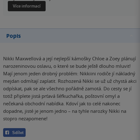
Více informací
Popis
Nikki Maxwellová a její nejlepší kámošky Chloe a Zoey plánují
narozeninovou oslavu, o které se bude ještě dlouho mluvit!
Mají jenom jeden drobný problém: Nikkiini rodiče jí nákladný
mejdan odmítají zaplatit. Rozhozená Nikki se už už chystá akci
odpískat, pak se ale všechno pořádně zamotá. Do cesty se jí
totiž připlete jistá prťavá šéfkuchařka, poštovní omyl a
nečekaná obchodní nabídka. Kdoví jak to celé nakonec
dopadne, jisté je jenom jedno – na tyhle narozky Nikki na
stopro nezapomene!
Sdílet