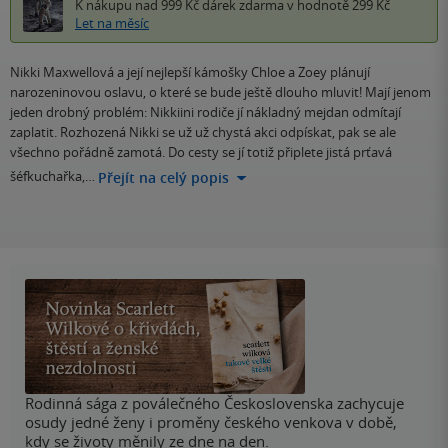
K nákupu nad 999 Kč
dárek zdarma
v hodnotě 299 Kč
Let na měsíc
Nikki Maxwellová a její nejlepší kámošky Chloe a Zoey plánují
narozeninovou oslavu, o které se bude ještě dlouho mluvit! Mají jenom
jeden drobný problém: Nikkiini rodiče jí nákladný mejdan odmítají
zaplatit. Rozhozená Nikki se už už chystá akci odpískat, pak se ale
všechno pořádně zamotá. Do cesty se jí totiž připlete jistá prťavá
šéfkuchařka,…
Přejít na celý popis
Rodinná sága z poválečného Československa zachycuje
osudy jedné ženy i proměny českého venkova v době,
kdy se životy měnily ze dne na den.