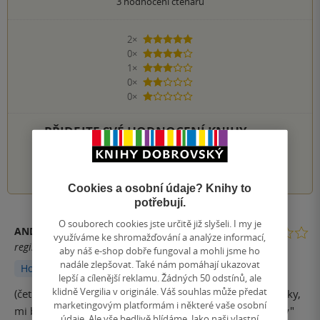
3
hodnocení čtenářů
2×
5 hvězdiček
0×
4 hvězdičky
1×
3 hvězdičky
0×
2 hvězdičky
0×
1 hvezdička
PŘIDEJTE SVÉ HODNOCENÍ KNIHY
1
2
3
4
5
Cookies a osobní údaje? Knihy to
potřebují.
O souborech cookies jste určitě již slyšeli. I my je
ANDULE
využíváme ke shromažďování a analýze informací,
registrovaný uživatel
aby náš e-shop dobře fungoval a mohli jsme ho
nadále zlepšovat. Také nám pomáhají ukazovat
Hodnoceno z aplikace
lepší a cílenější reklamu. Žádných 50 odstínů, ale
klidně Vergilia v originále. Váš souhlas může předat
(četla jsem deník mimoňky poprvé) Nikki a její kamarádky,
marketingovým platformám i některé vaše osobní
mi byly na začátku knihy nesympatické. Taky "problémy"
údaje. Ale vše bedlivě hlídáme. Jako naši vlastní