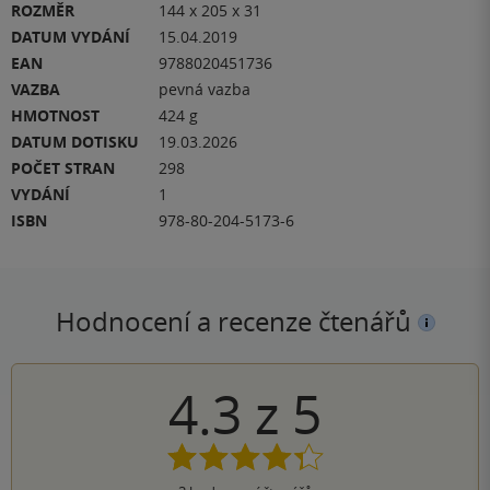
ROZMĚR
144 x 205 x 31
DATUM VYDÁNÍ
15.04.2019
EAN
9788020451736
VAZBA
pevná vazba
HMOTNOST
424 g
DATUM DOTISKU
19.03.2026
POČET STRAN
298
VYDÁNÍ
1
ISBN
978-80-204-5173-6
Hodnocení a recenze čtenářů
4.3
z
5