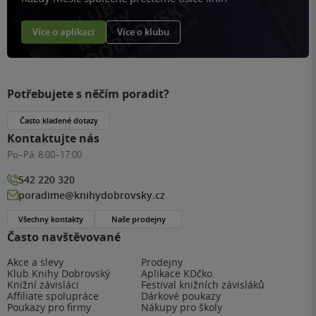
Více o aplikaci
Více o klubu
Potřebujete s něčím poradit?
Často kladené dotazy
Kontaktujte nás
Po–Pá:
8:00–17:00
542 220 320
poradime@knihydobrovsky.cz
Všechny kontakty
Naše prodejny
Často navštěvované
Akce a slevy
Prodejny
Klub Knihy Dobrovský
Aplikace KDčko
Knižní závisláci
Festival knižních závisláků
Affiliate spolupráce
Dárkové poukazy
Poukazy pro firmy
Nákupy pro školy