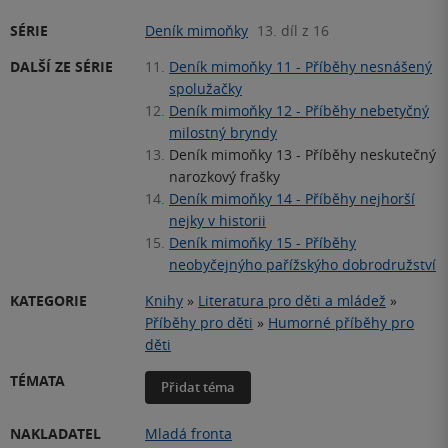
SÉRIE
Deník mimoňky
13. díl z 16
DALŠÍ ZE SÉRIE
11.
Deník mimoňky 11 - Příběhy nesnášený
spolužačky
12.
Deník mimoňky 12 - Příběhy nebetyčný
milostný bryndy
13.
Deník mimoňky 13 - Příběhy neskutečný
narozkový frašky
14.
Deník mimoňky 14 - Příběhy nejhorší
nejky v historii
15.
Deník mimoňky 15 - Příběhy
neobyčejnýho pařížskýho dobrodružství
KATEGORIE
Knihy
»
Literatura pro děti a mládež
»
Příběhy pro děti
»
Humorné příběhy pro
děti
TÉMATA
Přidat téma
NAKLADATEL
Mladá fronta