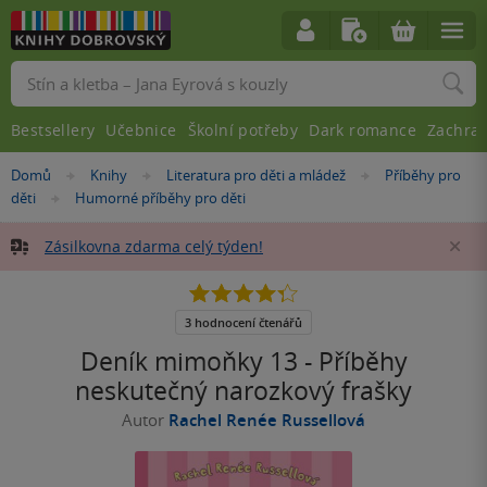
Vyhledávání
Bestsellery
Učebnice
Školní potřeby
Dark romance
Zachra
Nacházíte
Domů
Knihy
Literatura pro děti a mládež
Příběhy pro
»
»
»
se
děti
Humorné příběhy pro děti
»
zde:
Zásilkovna zdarma celý týden!
Za
4.3
z
5
3 hodnocení čtenářů
hvězdiček
Deník mimoňky 13 - Příběhy
neskutečný narozkový frašky
Autor
Rachel Renée Russellová