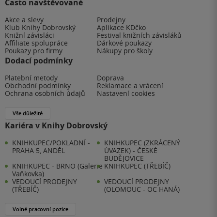
Často navštěvované
Akce a slevy
Prodejny
Klub Knihy Dobrovský
Aplikace KDčko
Knižní závisláci
Festival knižních závisláků
Affiliate spolupráce
Dárkové poukazy
Poukazy pro firmy
Nákupy pro školy
Dodací podmínky
Platební metody
Doprava
Obchodní podmínky
Reklamace a vrácení
Ochrana osobních údajů
Nastavení cookies
Vše důležité
Kariéra v Knihy Dobrovský
KNIHKUPEC/POKLADNÍ -
KNIHKUPEC (ZKRÁCENÝ
PRAHA 5, ANDĚL
ÚVAZEK) - ČESKÉ
BUDĚJOVICE
KNIHKUPEC - BRNO (Galerie
KNIHKUPEC (TŘEBÍČ)
Vaňkovka)
VEDOUCÍ PRODEJNY
VEDOUCÍ PRODEJNY
(TŘEBÍČ)
(OLOMOUC - OC HANÁ)
Volné pracovní pozice