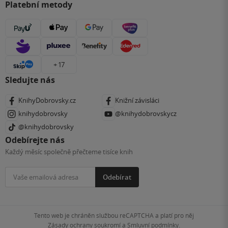
Platební metody
+ 17
Sledujte nás
KnihyDobrovsky.cz
Knižní závisláci
knihydobrovsky
@knihydobrovskycz
@knihydobrovsky
Odebírejte nás
Každý měsíc společně přečteme tisíce knih
Odebírat
Tento web je chráněn službou reCAPTCHA a platí pro něj
Zásady ochrany soukromí
a
Smluvní podmínky
.