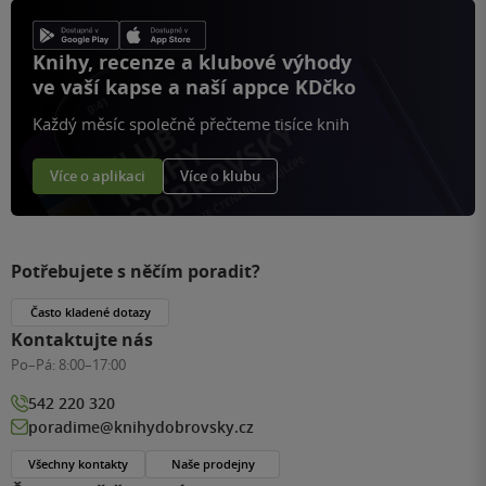
Knihy, recenze a klubové výhody
ve vaší kapse a naší appce KDčko
Každý měsíc společně přečteme tisíce knih
Více o aplikaci
Více o klubu
Potřebujete s něčím poradit?
Často kladené dotazy
Kontaktujte nás
Po–Pá:
8:00–17:00
542 220 320
poradime@knihydobrovsky.cz
Všechny kontakty
Naše prodejny