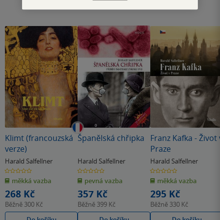
Klimt (francouzská
Španělská chřipka
Franz Kafka - Život 
verze)
Praze
Harald Salfellner
Harald Salfellner
Harald Salfellner
0.0
0.0
0.0
z
z
z
měkká vazba
pevná vazba
měkká vazba
5
5
5
hvězdiček
hvězdiček
hvězdiček
268 Kč
357 Kč
295 Kč
Běžně
300 Kč
Běžně
399 Kč
Běžně
330 Kč
Do košíku
Do košíku
Do košíku