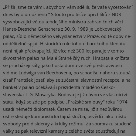
„Přišli jsme za vámi, abychom vám sdělili, že vaše vycestování
dnes bylo umožněno.“ S touto pro tisíce uprchlíků z NDR
vysvobozující větou tehdejšího ministra zahraničních věcí
Hanse-Dietricha Genschera z 30. 9. 1989 je Lobkowiczký
palác, sídlo německého velvyslanectví v Praze, od té doby ne­
od­dělitelně spjat. Historická role tohoto barokního klenotu
není nijak překvapující. Již více než 300 let panuje v tomto
skvostném paláci na Malé Straně čilý ruch: Hrabata a kní­žata
se procházejí sály, jako hosta domu ve své představivosti
vidíme Ludwiga van Beethovena, po schodišti nahoru stoupá
císař František Josef, aby se zúčastnil slavnostní recepce, a na
banket v paláci očekávají i pre­zidenta mladého Česko­
slovenska T. G. Masaryka. Budova je již dávno ve vlastnictví
státu, když se zde po podpisu „Pražské smlouvy“ roku 1974
usadí němečtí diplomaté. Časem se mise, již s nedůvěrou
ostře sleduje komunistická tajná služba, osvědčí jako místo
svobody pro disidenty a kritiky režimu. Za soumraku studené
války se pak televizní kamery z celého světa soustřeďují na