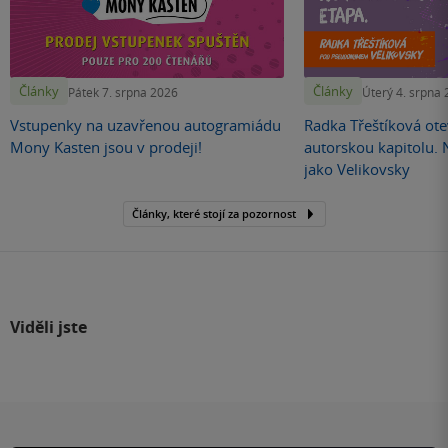
Články
Články
Pátek 7. srpna 2026
Úterý 4. srpna
Vstupenky na uzavřenou autogramiádu
Radka Třeštíková otev
Mony Kasten jsou v prodeji!
autorskou kapitolu.
jako Velikovsky
Články, které stojí za pozornost
Viděli jste