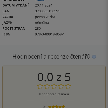
DATUM VYDÁNÍ
20.11.2024
EAN
9783899198591
VAZBA
pevná vazba
JAZYK
němčina
POČET STRAN
280
ISBN
978-3-89919-859-1
Hodnocení a recenze čtenářů
0.0
z
5
0
hodnocení čtenářů
0×
5 hvězdiček