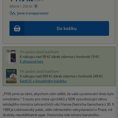
Běžně 1 250 Kč
Jsme transparentní
Do košíku
Při zaslání zboží balíčkem
K nákupu nad 99 Kč
dárek zdarma
v hodnotě 19 Kč
E-shopové listy
Při zaslání zboží balíčkem
K nákupu nad 699 Kč
dárek zdarma
v hodnotě 249 Kč
Karel IV. v kouzelném kukátku
„Přišli jsme za vámi, abychom vám sdělili, že vaše vycestování dnes bylo
umožněno.“ S touto pro tisíce uprchlíků z NDR vysvobozující větou
tehdejšího ministra zahraničních věcí Hanse-Dietricha Genschera z 30. 9.
1989 je Lobkowiczký palác, sídlo německého velvyslanectví v Praze, od
té doby ne­od­dělitelně spjat. Historická role tohoto barokního…