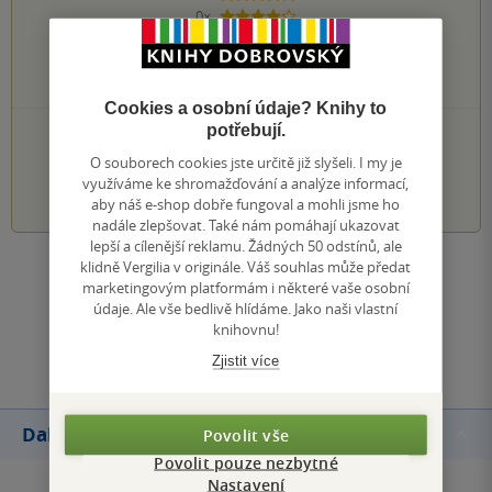
0×
4 hvězdičky
0×
3 hvězdičky
0×
2 hvězdičky
0×
1 hvezdička
Cookies a osobní údaje? Knihy to
potřebují.
PŘIDEJTE SVÉ HODNOCENÍ KNIHY
O souborech cookies jste určitě již slyšeli. I my je
1
2
3
4
5
využíváme ke shromažďování a analýze informací,
aby náš e-shop dobře fungoval a mohli jsme ho
nadále zlepšovat. Také nám pomáhají ukazovat
lepší a cílenější reklamu. Žádných 50 odstínů, ale
klidně Vergilia v originále. Váš souhlas může předat
Zobrazit všechna hodnocení
marketingovým platformám i některé vaše osobní
údaje. Ale vše bedlivě hlídáme. Jako naši vlastní
knihovnu!
Přidat hodnocení
Zjistit více
Další knihy autora
Povolit vše
Povolit pouze nezbytné
Nastavení