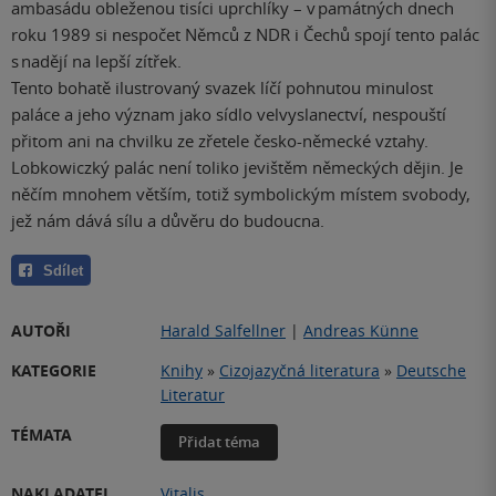
ambasádu obleženou tisíci uprchlíky – v památných dnech
roku 1989 si nespočet Němců z NDR i Čechů spojí tento palác
s na­dějí na lepší zítřek.
Tento bohatě ilustrovaný svazek líčí pohnutou minulost
paláce a jeho význam jako sídlo velvyslanectví, nespouští
přitom ani na chvilku ze zřetele česko-německé vztahy.
Lobkowiczký palác není toliko jevištěm německých dějin. Je
něčím mnohem větším, totiž symbolickým místem svobody,
jež nám dává sílu a důvěru do budoucna.
Sdílet
AUTOŘI
Harald Salfellner
|
Andreas Künne
KATEGORIE
Knihy
»
Cizojazyčná literatura
»
Deutsche
Literatur
TÉMATA
Přidat téma
NAKLADATEL
Vitalis