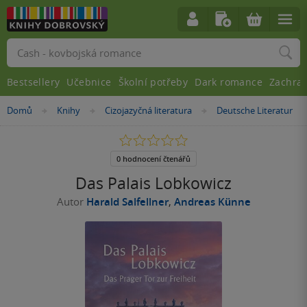
Vyhledávání
Bestsellery
Učebnice
Školní potřeby
Dark romance
Zachra
Nacházíte
Domů
Knihy
Cizojazyčná literatura
Deutsche Literatur
»
»
»
se
zde:
0.0
z
5
0 hodnocení čtenářů
hvězdiček
Das Palais Lobkowicz
Autor
Harald Salfellner
,
Andreas Künne