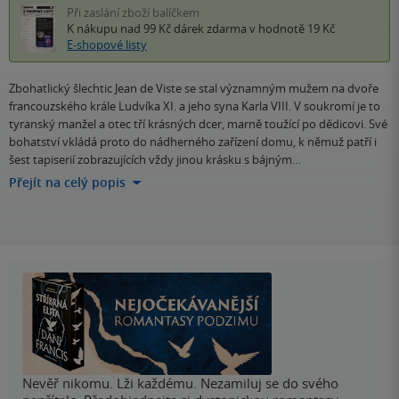
Při zaslání zboží balíčkem
K nákupu nad 99 Kč
dárek zdarma
v hodnotě 19 Kč
E-shopové listy
Zbohatlický šlechtic Jean de Viste se stal významným mužem na dvoře
francouzského krále Ludvíka XI. a jeho syna Karla VIII. V soukromí je to
tyranský manžel a otec tří krásných dcer, marně toužící po dědicovi. Své
bohatství vkládá proto do nádherného zařízení domu, k němuž patří i
šest tapiserií zobrazujících vždy jinou krásku s bájným…
Přejít na celý popis
Nevěř nikomu. Lži každému. Nezamiluj se do svého