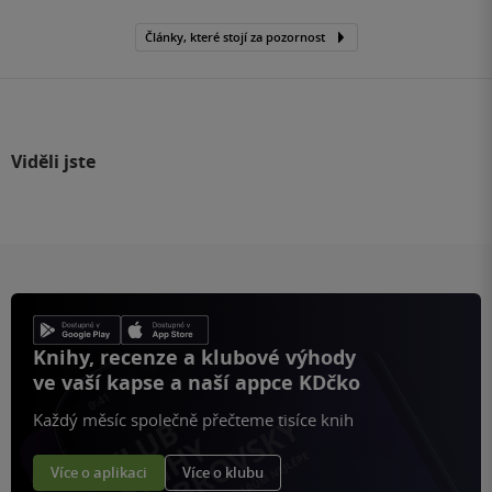
Články, které stojí za pozornost
Viděli jste
Knihy, recenze a klubové výhody
ve vaší kapse a naší appce KDčko
Každý měsíc společně přečteme tisíce knih
Více o aplikaci
Více o klubu