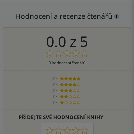
Hodnocení a recenze čtenářů
0.0
z
5
0
hodnocení čtenářů
0×
5 hvězdiček
0×
4 hvězdičky
0×
3 hvězdičky
0×
2 hvězdičky
0×
1 hvezdička
PŘIDEJTE SVÉ HODNOCENÍ KNIHY
1
2
3
4
5