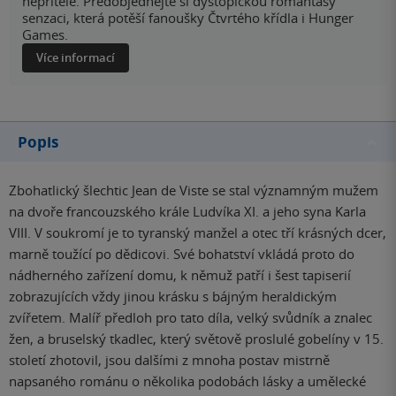
nepřítele. Předobjednejte si dystopickou romantasy
senzaci, která potěší fanoušky Čtvrtého křídla i Hunger
Games.
Více informací
Popis
Zbohatlický šlechtic Jean de Viste se stal významným mužem
na dvoře francouzského krále Ludvíka XI. a jeho syna Karla
VIII. V soukromí je to tyranský manžel a otec tří krásných dcer,
marně toužící po dědicovi. Své bohatství vkládá proto do
nádherného zařízení domu, k němuž patří i šest tapiserií
zobrazujících vždy jinou krásku s bájným heraldickým
zvířetem. Malíř předloh pro tato díla, velký svůdník a znalec
žen, a bruselský tkadlec, který světově proslulé gobelíny v 15.
století zhotovil, jsou dalšími z mnoha postav mistrně
napsaného románu o několika podobách lásky a umělecké