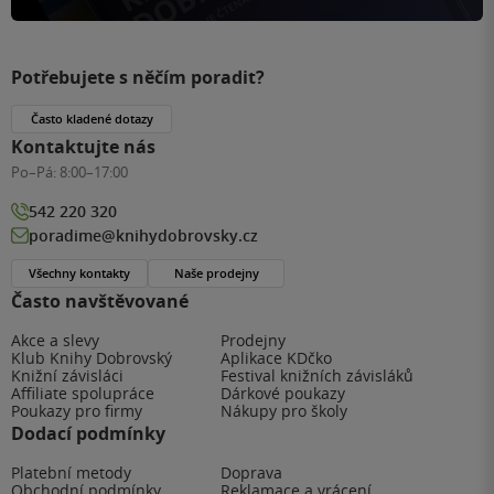
Potřebujete s něčím poradit?
Často kladené dotazy
Kontaktujte nás
Po–Pá:
8:00–17:00
542 220 320
poradime@knihydobrovsky.cz
Všechny kontakty
Naše prodejny
Často navštěvované
Akce a slevy
Prodejny
Klub Knihy Dobrovský
Aplikace KDčko
Knižní závisláci
Festival knižních závisláků
Affiliate spolupráce
Dárkové poukazy
Poukazy pro firmy
Nákupy pro školy
Dodací podmínky
Platební metody
Doprava
Obchodní podmínky
Reklamace a vrácení