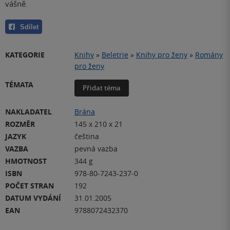
vášně.
Sdílet
KATEGORIE
Knihy
»
Beletrie
»
Knihy pro ženy
»
Romány
pro ženy
TÉMATA
Přidat téma
NAKLADATEL
Brána
ROZMĚR
145 x 210 x 21
JAZYK
čeština
VAZBA
pevná vazba
HMOTNOST
344 g
ISBN
978-80-7243-237-0
POČET STRAN
192
DATUM VYDÁNÍ
31.01.2005
EAN
9788072432370