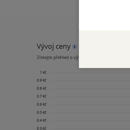
Vývoj ceny
Získejte přehled o vývoji ceny za posledních 60