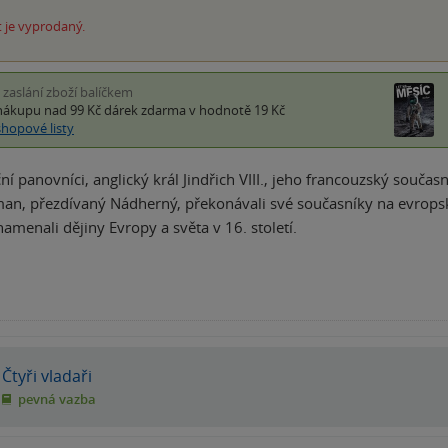
 je vyprodaný.
i zaslání zboží balíčkem
nákupu nad 99 Kč
dárek zdarma
v hodnotě 19 Kč
shopové listy
ní panovníci, anglický král Jindřich VIII., jeho francouzský souča
man, přezdívaný Nádherný, překonávali své současníky na evropskýc
amenali dějiny Evropy a světa v 16. století.
Čtyři vladaři
pevná vazba