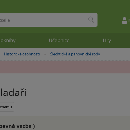
ioknihy
Učebnice
Hry
Historické osobnosti
Šlechtické a panovnické rody
»
»
vladaři
seznamu
pevná vazba
)