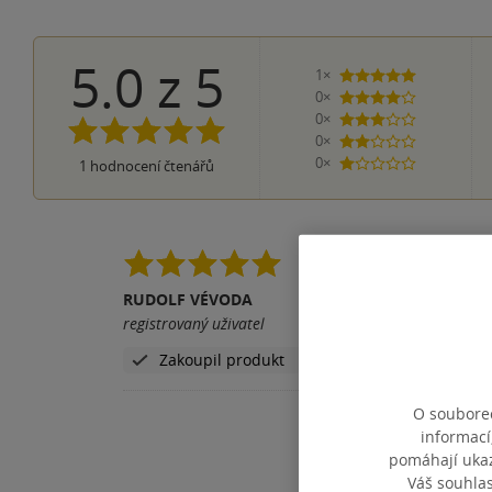
5.0
z
5
1×
5 hvězdiček
0×
4 hvězdičky
0×
3 hvězdičky
0×
2 hvězdičky
0×
1
hodnocení čtenářů
1 hvezdička
Mistrovsky napsané ž
RUDOLF VÉVODA
Pomohla vám tato rece
registrovaný uživatel
Zakoupil produkt
O souborec
informací
pomáhají ukazo
Váš souhla