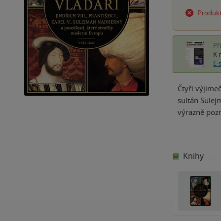
Produkt
Př
K 
E-
Čtyři výjimeč
sultán Sulej
výrazně pozn
Knihy