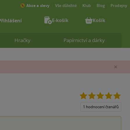
Akce a slevy
Vše důležité
Klub
Blog
Prodejny
E-košík
Košík
Přihlášení
Hračky
Papírnictví a dárky
Zav
5.0
z
5
1 hodnocení čtenářů
hvěz