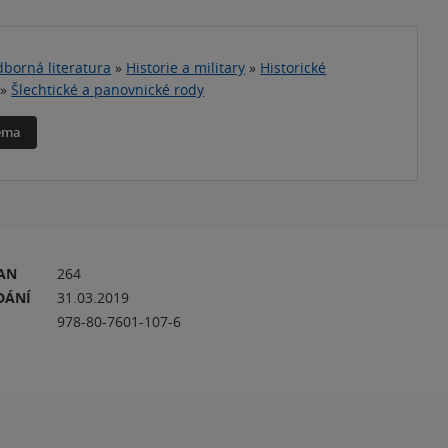
borná literatura
»
Historie a military
»
Historické
»
Šlechtické a panovnické rody
téma
RAN
264
DÁNÍ
31.03.2019
978-80-7601-107-6