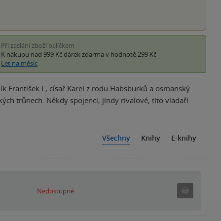
Při zaslání zboží balíčkem
K nákupu nad 999 Kč
dárek zdarma
v hodnotě 299 Kč
Let na měsíc
sník František I., císař Karel z rodu Habsburků a osmanský
h trůnech. Někdy spojenci, jindy rivalové, tito vladaři
Všechny
Knihy
E-knihy
Nedostu
Nedostupné