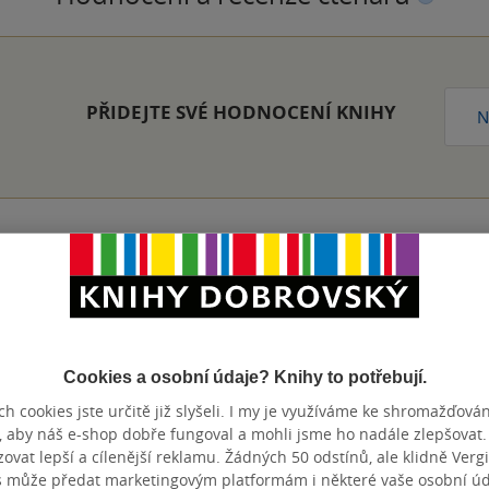
PŘIDEJTE SVÉ HODNOCENÍ KNIHY
N
ivotopisy čtyř významných panovníků 16. století z pera významné
nze?
Ano
4
Cookies a osobní údaje? Knihy to potřebují.
h cookies jste určitě již slyšeli. I my je využíváme ke shromažďován
, aby náš e-shop dobře fungoval a mohli jsme ho nadále zlepšovat
vat lepší a cílenější reklamu. Žádných 50 odstínů, ale klidně Vergil
s může předat marketingovým platformám i některé vaše osobní úda
Přidat hodnocení