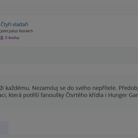
Čtyři vladaři
John Julius Norwich
E-kniha
ži každému. Nezamiluj se do svého nepřítele. Předobj
i, která potěší fanoušky Čtvrtého křídla i Hunger Ga
y