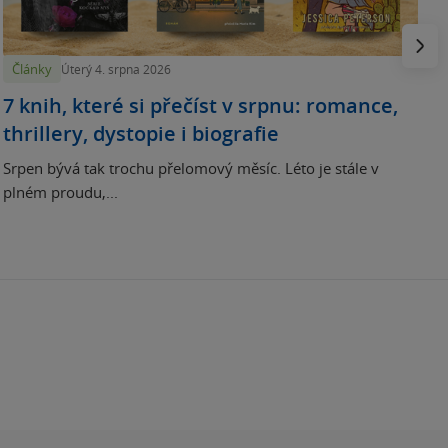
p
Násled
Články
Úterý 4. srpna 2026
7 knih, které si přečíst v srpnu: romance,
thrillery, dystopie i biografie
Srpen bývá tak trochu přelomový měsíc. Léto je stále v
plném proudu,...