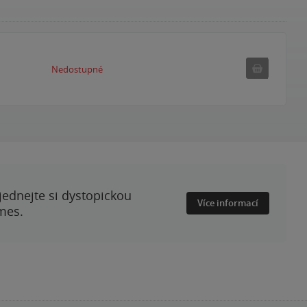
Nedostupné
Nedostupné
ednejte si dystopickou
Více informací
mes.