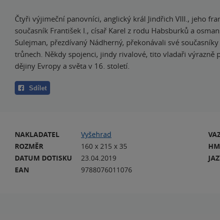
Čtyři výjimeční panovníci, anglický král Jindřich VIII., jeho f
současník František I., císař Karel z rodu Habsburků a osman
Sulejman, přezdívaný Nádherný, překonávali své současníky
trůnech. Někdy spojenci, jindy rivalové, tito vladaři výrazně
dějiny Evropy a světa v 16. století.
Sdílet
NAKLADATEL
Vyšehrad
VA
ROZMĚR
160 x 215 x 35
HM
DATUM DOTISKU
23.04.2019
JA
EAN
9788076011076