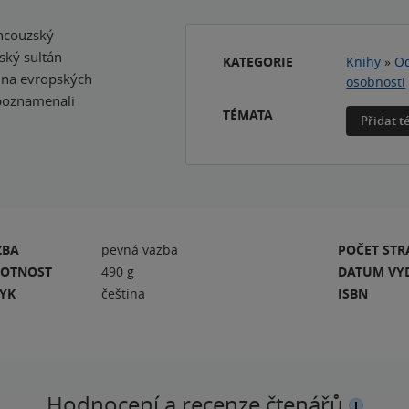
rancouzský
ský sultán
KATEGORIE
Knihy
»
Od
 na evropských
osobnosti
 poznamenali
TÉMATA
Přidat 
ZBA
pevná vazba
POČET ST
OTNOST
490 g
DATUM VY
ZYK
čeština
ISBN
Hodnocení a recenze čtenářů