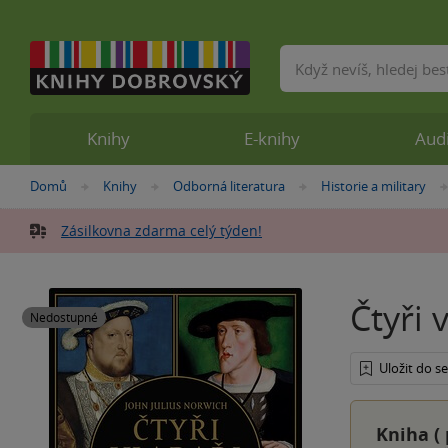
Vyhledávání
Knihy
E-knihy
Aud
Nacházíte
Domů
Knihy
Odborná literatura
Historie a military
»
»
»
se
zde:
Zásilkovna zdarma celý týden!
Čtyři 
Nedostupné
Uložit do 
Kniha (