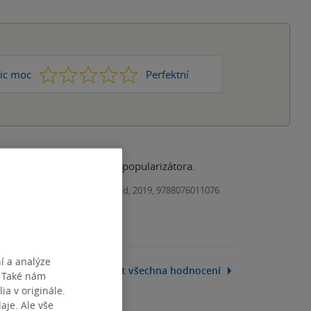
1
2
3
4
5
ic moc
Perfektní
ho britského historika a popularizátora.
Kniha, Vyšehrad, 2019, 9788076011076
í a analýze
Zobrazit všechna hodnocení
. Také nám
ia v originále.
je. Ale vše