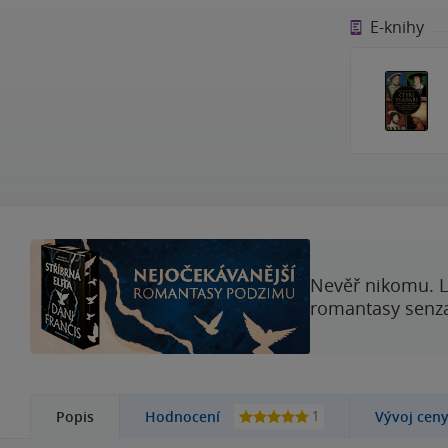
E-knihy
Nevěř nikomu. L
romantasy senzac
1
Popis
Hodnocení
Vývoj cen