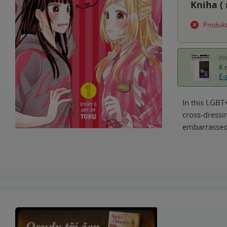
Kniha (
Produkt
Př
K 
E-
In this LGBT
cross-dressi
embarrassed 