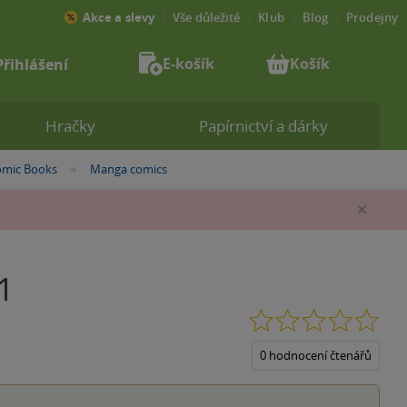
Akce a slevy
Vše důležité
Klub
Blog
Prodejny
E-košík
Košík
Přihlášení
Hračky
Papírnictví a dárky
mic Books
Manga comics
»
Zav
1
0.0
z
5
0 hodnocení čtenářů
hvěz