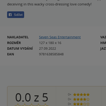
deceiving in this wacky cross-dressing love comedy!
Sdílet
NAKLADATEL
Seven Seas Entertainment
VA
ROZMĚR
127 x 180 x 16
HM
DATUM VYDÁNÍ
27.09.2022
JA
EAN
9781638585848
0.0
z
5
0×
5 hvězdiček
0×
4 hvězdičky
0×
3 hvězdičky