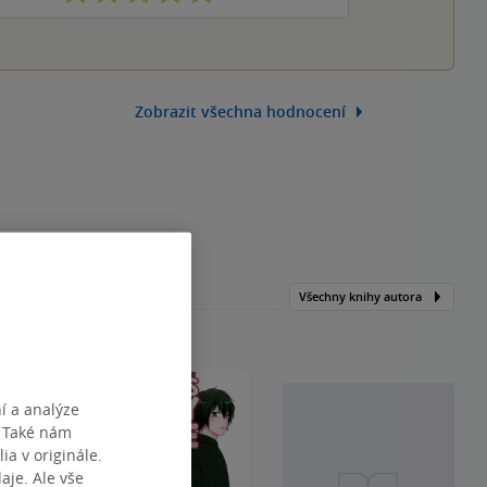
Zobrazit všechna hodnocení
Všechny knihy autora
í a analýze
. Také nám
ia v originále.
je. Ale vše