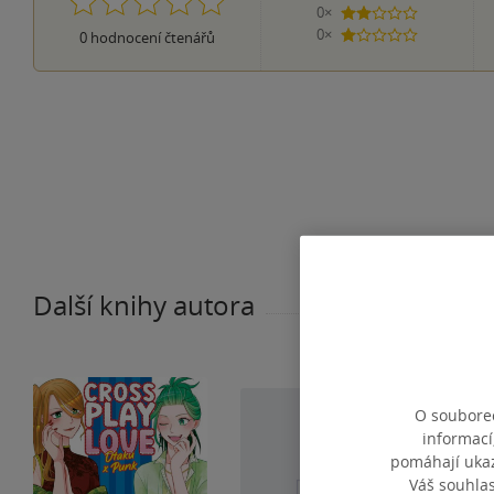
0×
2 hvězdičky
0×
0
hodnocení čtenářů
1 hvezdička
Další knihy autora
O souborec
informací
pomáhají ukazo
Váš souhla