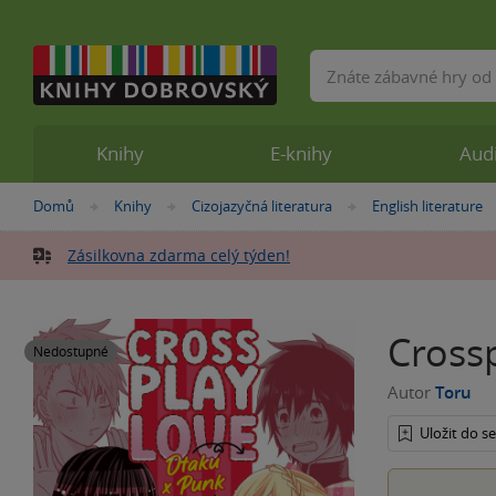
Vyhledávání
Knihy
E-knihy
Aud
Nacházíte
Domů
Knihy
Cizojazyčná literatura
English literature
»
»
»
se
zde:
Zásilkovna zdarma celý týden!
Crossp
Nedostupné
Autor
Toru
Uložit do 