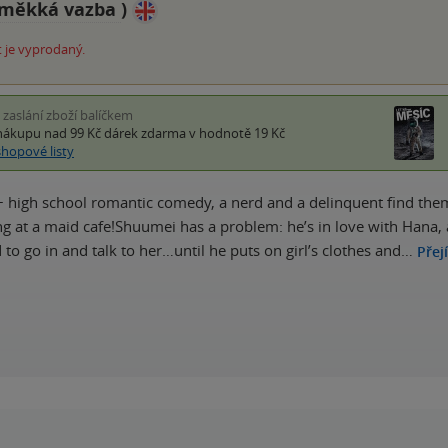
měkká vazba
)
 je vyprodaný.
i zaslání zboží balíčkem
nákupu nad 99 Kč
dárek zdarma
v hodnotě 19 Kč
shopové listy
+ high school romantic comedy, a nerd and a delinquent find them
ng at a maid cafe!Shuumei has a problem: he’s in love with Hana, a
to go in and talk to her…until he puts on girl’s clothes and…
Přej