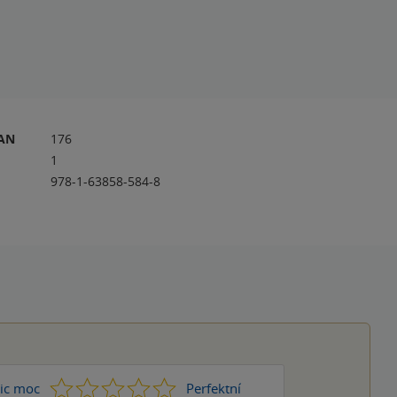
RAN
176
1
978-1-63858-584-8
1
2
3
4
5
ic moc
Perfektní