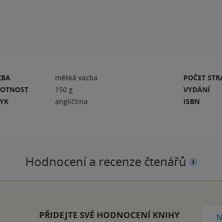
ZBA
měkká vazba
POČET ST
OTNOST
150 g
VYDÁNÍ
ZYK
angličtina
ISBN
Hodnocení a recenze čtenářů
PŘIDEJTE SVÉ HODNOCENÍ KNIHY
N