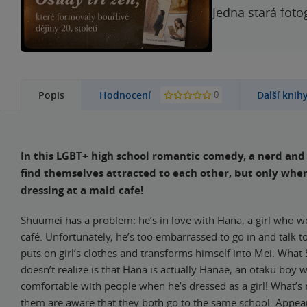
Jedna stará foto
0
Popis
Hodnocení
Další knih
In this LGBT+ high school romantic comedy, a nerd and
find themselves attracted to each other, but only when
dressing at a maid cafe!
Shuumei has a problem: he’s in love with Hana, a girl who w
café. Unfortunately, he’s too embarrassed to go in and talk t
puts on girl’s clothes and transforms himself into Mei. Wha
doesn’t realize is that Hana is actually Hanae, an otaku boy
comfortable with people when he’s dressed as a girl! What’s 
them are aware that they both go to the same school. Appea