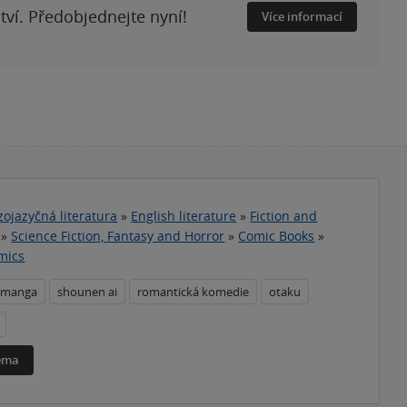
ství. Předobjednejte nyní!
Více informací
zojazyčná literatura
»
English literature
»
Fiction and
»
Science Fiction, Fantasy and Horror
»
Comic Books
»
mics
manga
shounen ai
romantická komedie
otaku
téma