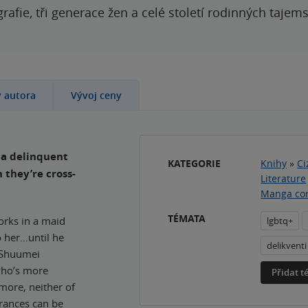
grafie, tři generace žen a celé století rodinných tajem
y autora
Vývoj ceny
 a delinquent
KATEGORIE
Knihy
»
Ci
 they’re cross-
Literature
Manga co
TÉMATA
orks in a maid
lgbtq+
o her…until he
delikventi
t Shuumei
 who’s more
Přidat 
more, neither of
rances can be