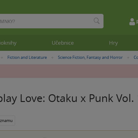
ioknihy
Učebnice
Hry
Fiction and Literature
Science Fiction, Fantasy and Horror
Co
»
»
»
lay Love: Otaku x Punk Vol. 
seznamu