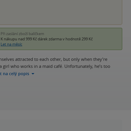
Při zaslání zboží balíčkem
K nákupu nad 999 Kč
dárek zdarma
v hodnotě 299 Kč
Let na měsíc
selves attracted to each other, but only when they’re
 girl who works in a maid café. Unfortunately, he’s too
ít na celý popis