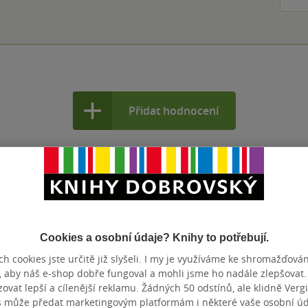
Přidat hodnocení
Cookies a osobní údaje? Knihy to potřebují.
h cookies jste určitě již slyšeli. I my je využíváme ke shromažďován
, aby náš e-shop dobře fungoval a mohli jsme ho nadále zlepšovat
vat lepší a cílenější reklamu. Žádných 50 odstínů, ale klidně Vergil
s může předat marketingovým platformám i některé vaše osobní úda