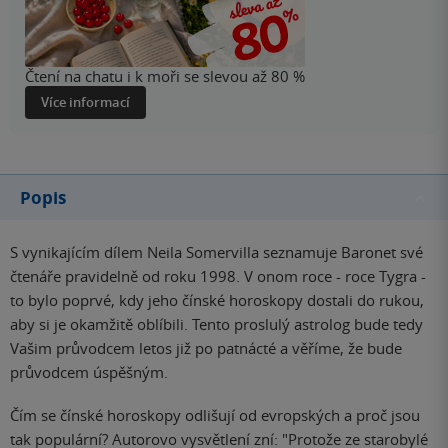
Čtení na chatu i k moři se slevou až 80 %
Více informací
Popis
S vynikajícím dílem Neila Somervilla seznamuje Baronet své
čtenáře pravidelně od roku 1998. V onom roce - roce Tygra -
to bylo poprvé, kdy jeho čínské horoskopy dostali do rukou,
aby si je okamžitě oblíbili. Tento proslulý astrolog bude tedy
Vašim průvodcem letos již po patnácté a věříme, že bude
průvodcem úspěšným.
Čím se čínské horoskopy odlišují od evropských a proč jsou
tak populární? Autorovo vysvětlení zní: "Protože ze starobylé