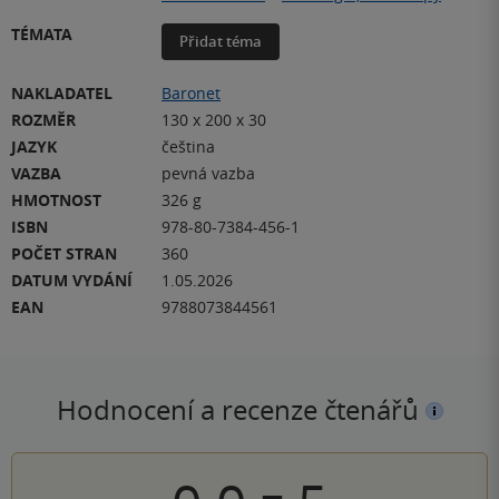
TÉMATA
Přidat téma
NAKLADATEL
Baronet
ROZMĚR
130 x 200 x 30
JAZYK
čeština
VAZBA
pevná vazba
HMOTNOST
326 g
ISBN
978-80-7384-456-1
POČET STRAN
360
DATUM VYDÁNÍ
1.05.2026
EAN
9788073844561
Hodnocení a recenze čtenářů