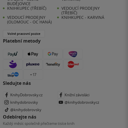
BUDĚJOVICE
KNIHKUPEC (TŘEBÍČ)
VEDOUCÍ PRODEJNY
(TŘEBÍČ)
VEDOUCÍ PRODEJNY
KNIHKUPEC - KARVINÁ
(OLOMOUC - OC HANÁ)
Volné pracovní pozice
Platební metody
+ 17
Sledujte nás
KnihyDobrovsky.cz
Knižní závisláci
knihydobrovsky
@knihydobrovskycz
@knihydobrovsky
Odebírejte nás
Každý měsíc společně přečteme tisíce knih