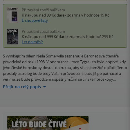
Při zaslání zboží balíčkem
K nákupu nad 99 Kč
dárek zdarma
v hodnotě 19 Kč
E-shopové listy
Při zaslání zboží balíčkem
K nákupu nad 999 Kč
dárek zdarma
v hodnotě 299 Kč
Let na měsíc
S vynikajícím dílem Neila Somervilla seznamuje Baronet své čtenáře
pravidelně od roku 1998. V onom roce - roce Tygra - to bylo poprvé, kdy
jeho čínské horoskopy dostali do rukou, aby si je okamžitě oblíbili. Tento
proslulý astrolog bude tedy Vašim průvodcem letos již po patnácté a
věříme, že bude průvodcem úspěšným.Čím se čínské horoskopy…
Přejít na celý popis