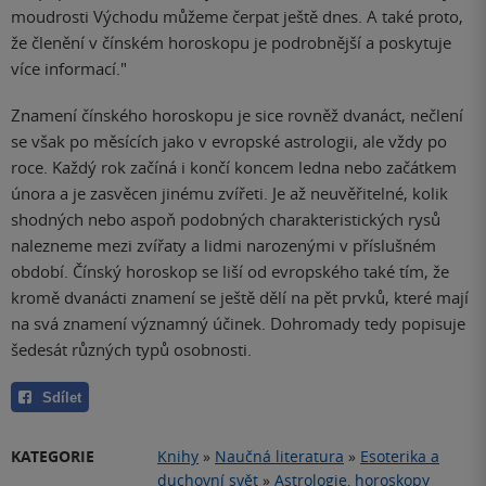
moudrosti Východu můžeme čerpat ještě dnes. A také proto,
že členění v čínském horoskopu je podrobnější a poskytuje
více informací."
Znamení čínského horoskopu je sice rovněž dvanáct, nečlení
se však po měsících jako v evropské astrologii, ale vždy po
roce. Každý rok začíná i končí koncem ledna nebo začátkem
února a je zasvěcen jinému zvířeti. Je až neuvěřitelné, kolik
shodných nebo aspoň podobných charakteristických rysů
nalezneme mezi zvířaty a lidmi narozenými v příslušném
období. Čínský horoskop se liší od evropského také tím, že
kromě dvanácti znamení se ještě dělí na pět prvků, které mají
na svá znamení významný účinek. Dohromady tedy popisuje
šedesát různých typů osobnosti.
Sdílet
KATEGORIE
Knihy
»
Naučná literatura
»
Esoterika a
duchovní svět
»
Astrologie, horoskopy