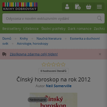
Vyhledávání
Bestsellery
Učebnice
Školní potřeby
Dark romance
Zachra
Nacházíte
Domů
Knihy
Naučná literatura
Esoterika a duchovní
»
»
»
se
svět
Astrologie, horoskopy
»
zde:
Zásilkovna zdarma celý týden!
Za
0.0
z
5
0 hodnocení čtenářů
hvězdiček
Čínský horoskop na rok 2012
Autor
Neil Somerville
Nedostupné