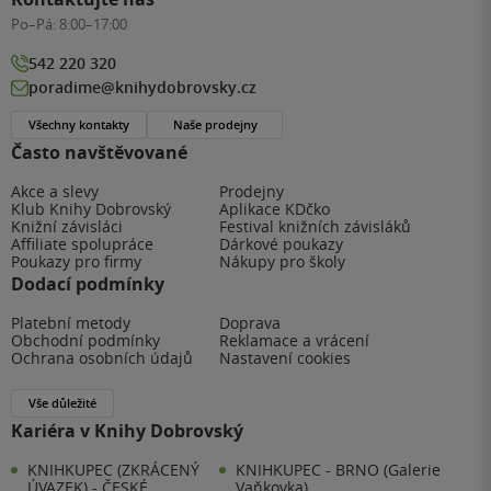
Po–Pá:
8:00–17:00
542 220 320
poradime@knihydobrovsky.cz
Všechny kontakty
Naše prodejny
Často navštěvované
Akce a slevy
Prodejny
Klub Knihy Dobrovský
Aplikace KDčko
Knižní závisláci
Festival knižních závisláků
Affiliate spolupráce
Dárkové poukazy
Poukazy pro firmy
Nákupy pro školy
Dodací podmínky
Platební metody
Doprava
Obchodní podmínky
Reklamace a vrácení
Ochrana osobních údajů
Nastavení cookies
Vše důležité
Kariéra v Knihy Dobrovský
KNIHKUPEC (ZKRÁCENÝ
KNIHKUPEC - BRNO (Galerie
ÚVAZEK) - ČESKÉ
Vaňkovka)