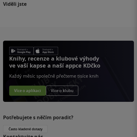
Viděli jste
Knihy, recenze a klubové výhody
ve vaší kapse a naší appce KDčko
Každý měsíc společně přečteme tisíce knih
Více o aplikaci
Více o klubu
Potřebujete s něčím poradit?
Často kladené dotazy
Kontaktujte nás