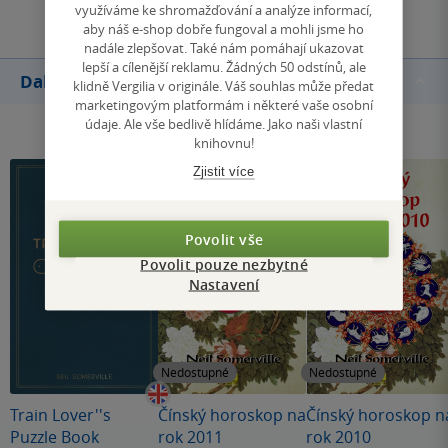
využíváme ke shromažďování a analýze informací,
aby náš e-shop dobře fungoval a mohli jsme ho
nadále zlepšovat. Také nám pomáhají ukazovat
lepší a cílenější reklamu. Žádných 50 odstínů, ale
Další knihy autora
klidně Vergilia v originále. Váš souhlas může předat
marketingovým platformám i některé vaše osobní
údaje. Ale vše bedlivě hlídáme. Jako naši vlastní
knihovnu!
Zjistit více
Povolit vše
Povolit pouze nezbytné
Nastavení
Nedostupné
Nedostupné
Train Lover''s
Čínský horoskop na
Čínský horoskop n
Puzzle Book
rok 2011
rok 2010