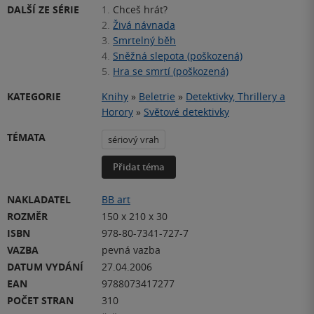
DALŠÍ ZE SÉRIE
1.
Chceš hrát?
2.
Živá návnada
3.
Smrtelný běh
4.
Sněžná slepota (poškozená)
5.
Hra se smrtí (poškozená)
KATEGORIE
Knihy
»
Beletrie
»
Detektivky, Thrillery a
Horory
»
Světové detektivky
TÉMATA
sériový vrah
Přidat téma
NAKLADATEL
BB art
ROZMĚR
150 x 210 x 30
ISBN
978-80-7341-727-7
VAZBA
pevná vazba
DATUM VYDÁNÍ
27.04.2006
EAN
9788073417277
POČET STRAN
310