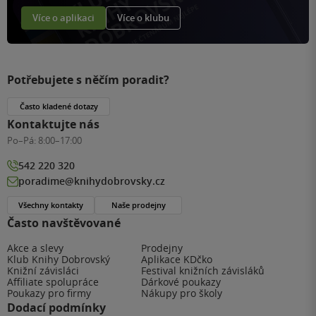
Více o aplikaci
Více o klubu
Potřebujete s něčím poradit?
Často kladené dotazy
Kontaktujte nás
Po–Pá:
8:00–17:00
542 220 320
poradime@knihydobrovsky.cz
Všechny kontakty
Naše prodejny
Často navštěvované
Akce a slevy
Prodejny
Klub Knihy Dobrovský
Aplikace KDčko
Knižní závisláci
Festival knižních závisláků
Affiliate spolupráce
Dárkové poukazy
Poukazy pro firmy
Nákupy pro školy
Dodací podmínky