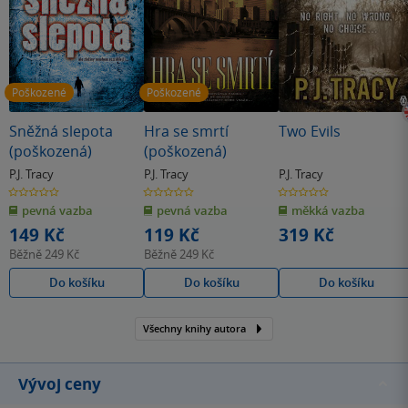
Poškozené
Poškozené
Sněžná slepota
Hra se smrtí
Two Evils
(poškozená)
(poškozená)
P.J. Tracy
P.J. Tracy
P.J. Tracy
0.0
0.0
0.0
z
z
z
pevná vazba
pevná vazba
měkká vazba
5
5
5
hvězdiček
hvězdiček
hvězdiček
149 Kč
119 Kč
319 Kč
Běžně
249 Kč
Běžně
249 Kč
Do košíku
Do košíku
Do košíku
Všechny knihy autora
Vývoj ceny