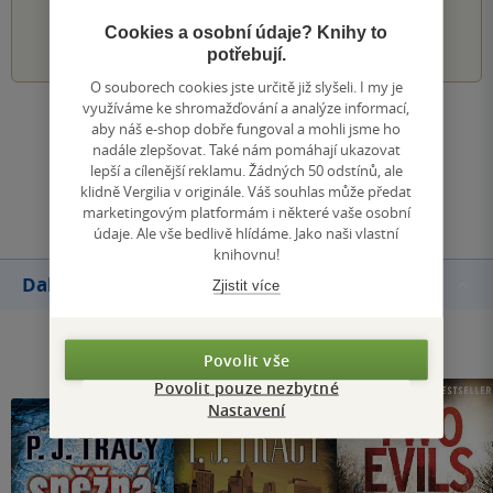
1
2
3
4
5
Cookies a osobní údaje? Knihy to
potřebují.
O souborech cookies jste určitě již slyšeli. I my je
využíváme ke shromažďování a analýze informací,
Zobrazit všechna hodnocení
aby náš e-shop dobře fungoval a mohli jsme ho
nadále zlepšovat. Také nám pomáhají ukazovat
lepší a cílenější reklamu. Žádných 50 odstínů, ale
Přidat hodnocení
klidně Vergilia v originále. Váš souhlas může předat
marketingovým platformám i některé vaše osobní
údaje. Ale vše bedlivě hlídáme. Jako naši vlastní
knihovnu!
Další knihy autora
Zjistit více
Povolit vše
Povolit pouze nezbytné
Nastavení