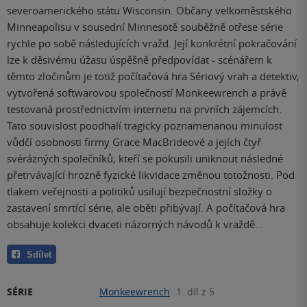
severoamerického státu Wisconsin. Občany velkoměstského
Minneapolisu v sousední Minnesotě souběžně otřese série
rychle po sobě následujících vražd. Její konkrétní pokračování
lze k děsivému úžasu úspěšně předpovídat - scénářem k
těmto zločinům je totiž počítačová hra Sériový vrah a detektiv,
vytvořená softwarovou společností Monkeewrench a právě
testovaná prostřednictvím internetu na prvních zájemcích.
Tato souvislost poodhalí tragicky poznamenanou minulost
vůdčí osobnosti firmy Grace MacBrideové a jejích čtyř
svérázných společníků, kteří se pokusili uniknout následné
přetrvávající hrozně fyzické likvidace změnou totožnosti. Pod
tlakem veřejnosti a politiků usilují bezpečnostní složky o
zastavení smrtící série, ale oběti přibývají. A počítačová hra
obsahuje kolekci dvaceti názorných návodů k vraždě…
Sdílet
SÉRIE
Monkeewrench
1. díl z 5