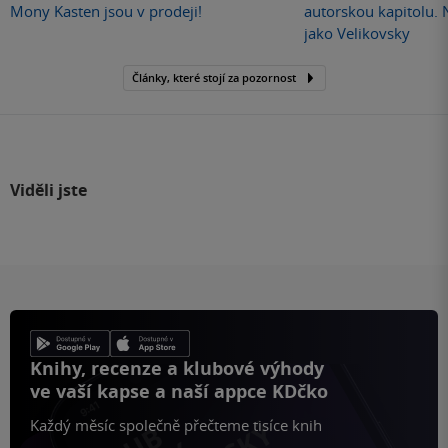
Mony Kasten jsou v prodeji!
autorskou kapitolu.
jako Velikovsky
Články, které stojí za pozornost
Viděli jste
Knihy, recenze a klubové výhody
ve vaší kapse a naší appce KDčko
Každý měsíc společně přečteme tisíce knih