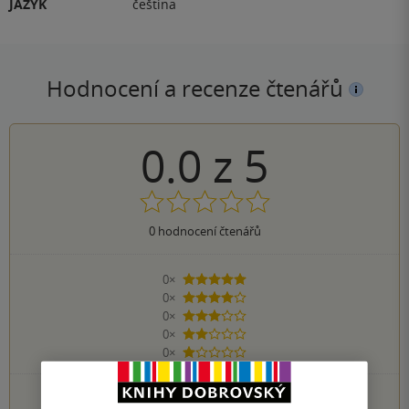
JAZYK
čeština
Hodnocení a recenze čtenářů
0.0
z
5
0
hodnocení čtenářů
0×
5 hvězdiček
0×
4 hvězdičky
0×
3 hvězdičky
0×
2 hvězdičky
0×
1 hvezdička
PŘIDEJTE SVÉ HODNOCENÍ KNIHY