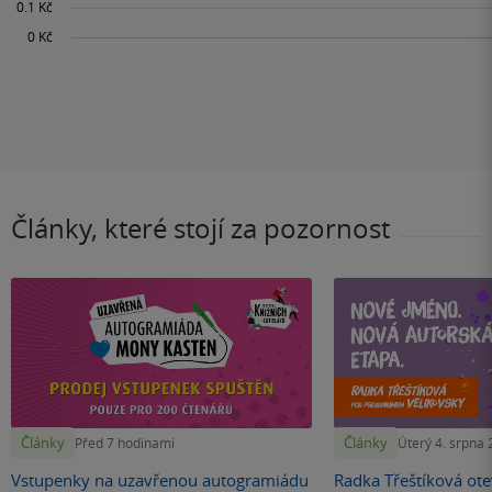
Články, které stojí za pozornost
Články
Články
Před 7 hodinami
Úterý 4. srpna
Vstupenky na uzavřenou autogramiádu
Radka Třeštíková otev