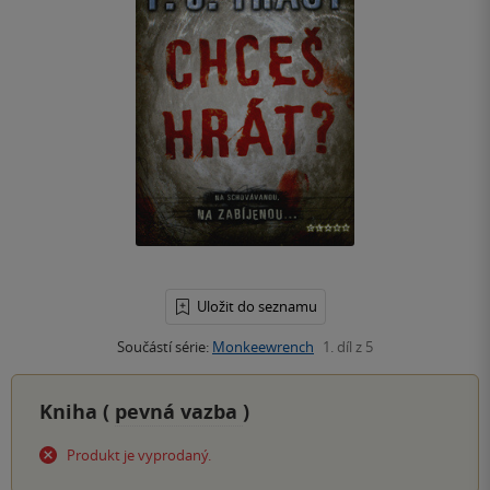
Uložit do seznamu
Součástí série:
Monkeewrench
1. díl z 5
Kniha (
pevná vazba
)
Produkt je vyprodaný.