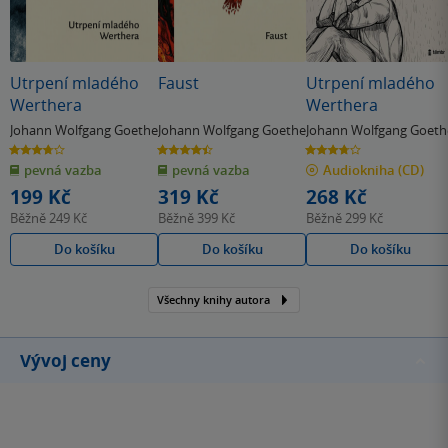
Utrpení mladého
Faust
Utrpení mladého
Werthera
Werthera
Johann Wolfgang Goethe
Johann Wolfgang Goethe
Johann Wolfgang Goeth
3.7
4.4
3.7
z
z
z
pevná vazba
pevná vazba
Audiokniha
(CD)
5
5
5
hvězdiček
hvězdiček
hvězdiček
199 Kč
319 Kč
268 Kč
Běžně
249 Kč
Běžně
399 Kč
Běžně
299 Kč
Do košíku
Do košíku
Do košíku
Všechny knihy autora
Vývoj ceny