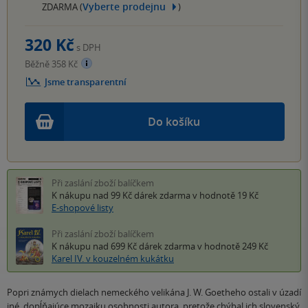
Vyberte prodejnu
ZDARMA (
)
320 Kč
s DPH
Běžně 358 Kč
Jsme transparentní
Do košíku
Při zaslání zboží balíčkem
K nákupu nad 99 Kč
dárek zdarma
v hodnotě 19 Kč
E-shopové listy
Při zaslání zboží balíčkem
K nákupu nad 699 Kč
dárek zdarma
v hodnotě 249 Kč
Karel IV. v kouzelném kukátku
Popri známych dielach nemeckého velikána J. W. Goetheho ostali v úzadí
iné, dopĺňajúce mozaiku osobnosti autora, pretože chýbal ich slovenský