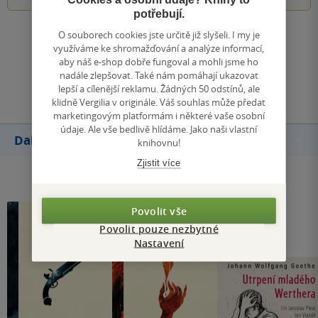
potřebují.
O souborech cookies jste určitě již slyšeli. I my je
Zobrazit všechna hodnocení
využíváme ke shromažďování a analýze informací,
aby náš e-shop dobře fungoval a mohli jsme ho
nadále zlepšovat. Také nám pomáhají ukazovat
Přidat hodnocení
lepší a cílenější reklamu. Žádných 50 odstínů, ale
klidně Vergilia v originále. Váš souhlas může předat
marketingovým platformám i některé vaše osobní
údaje. Ale vše bedlivě hlídáme. Jako naši vlastní
Další knihy autora
knihovnu!
Zjistit více
Povolit vše
Povolit pouze nezbytné
Nastavení