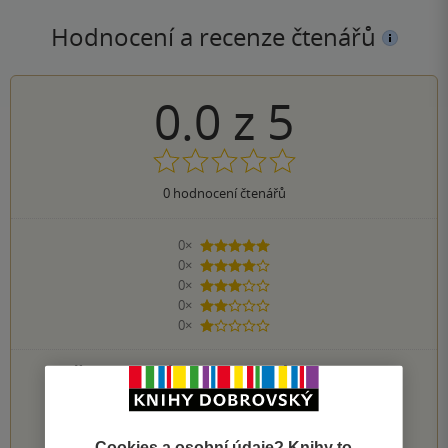
Hodnocení a recenze čtenářů
0.0
z
5
0
hodnocení čtenářů
0×
5 hvězdiček
0×
4 hvězdičky
0×
3 hvězdičky
0×
2 hvězdičky
0×
1 hvezdička
PŘIDEJTE SVÉ HODNOCENÍ KNIHY
1
2
3
4
5
Cookies a osobní údaje? Knihy to