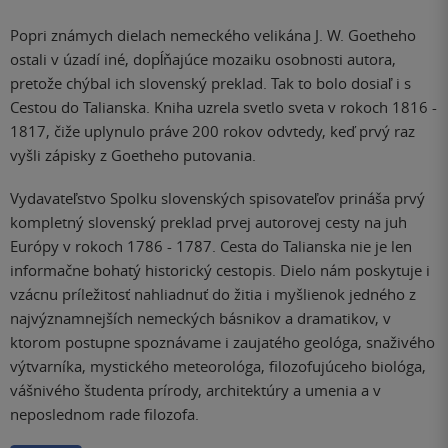
Popri známych dielach nemeckého velikána J. W. Goetheho
ostali v úzadí iné, dopĺňajúce mozaiku osobnosti autora,
pretože chýbal ich slovenský preklad. Tak to bolo dosiaľ i s
Cestou do Talianska. Kniha uzrela svetlo sveta v rokoch 1816 -
1817, čiže uplynulo práve 200 rokov odvtedy, keď prvý raz
vyšli zápisky z Goetheho putovania.
Vydavateľstvo Spolku slovenských spisovateľov prináša prvý
kompletný slovenský preklad prvej autorovej cesty na juh
Európy v rokoch 1786 - 1787. Cesta do Talianska nie je len
informačne bohatý historický cestopis. Dielo nám poskytuje i
vzácnu príležitosť nahliadnuť do žitia i myšlienok jedného z
najvýznamnejších nemeckých básnikov a dramatikov, v
ktorom postupne spoznávame i zaujatého geológa, snaživého
výtvarníka, mystického meteorológa, filozofujúceho biológa,
vášnivého študenta prírody, architektúry a umenia a v
neposlednom rade filozofa.