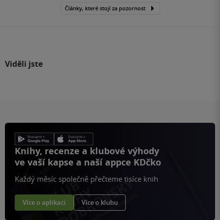
Články, které stojí za pozornost
Viděli jste
Knihy, recenze a klubové výhody
ve vaší kapse a naší appce KDčko
Každý měsíc společně přečteme tisíce knih
Více o aplikaci
Více o klubu