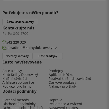
Potřebujete s něčím poradit?
Často kladené dotazy
Kontaktujte nás
Po–Pá:
8:00–17:00
542 220 320
poradime@knihydobrovsky.cz
Všechny kontakty
Naše prodejny
Často navštěvované
Akce a slevy
Prodejny
Klub Knihy Dobrovský
Aplikace KDčko
Knižní závisláci
Festival knižních závisláků
Affiliate spolupráce
Dárkové poukazy
Poukazy pro firmy
Nákupy pro školy
Dodací podmínky
Platební metody
Doprava
Obchodní podmínky
Reklamace a vrácení
Ochrana osobních údajů
Nastavení cookies