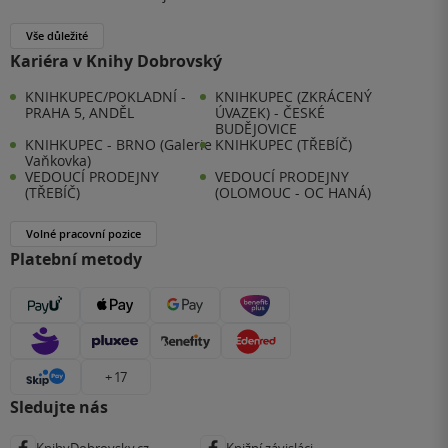
Vše důležité
Kariéra v Knihy Dobrovský
KNIHKUPEC/POKLADNÍ -
KNIHKUPEC (ZKRÁCENÝ
PRAHA 5, ANDĚL
ÚVAZEK) - ČESKÉ
BUDĚJOVICE
KNIHKUPEC - BRNO (Galerie
KNIHKUPEC (TŘEBÍČ)
Vaňkovka)
VEDOUCÍ PRODEJNY
VEDOUCÍ PRODEJNY
(TŘEBÍČ)
(OLOMOUC - OC HANÁ)
Volné pracovní pozice
Platební metody
+ 17
Sledujte nás
KnihyDobrovsky.cz
Knižní závisláci