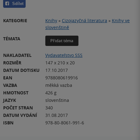
Sdílet
KATEGORIE
Knihy
»
Cizojazyčná literatura
»
Knihy ve
slovenštině
TÉMATA
Přidat téma
NAKLADATEL
Vydavateľstvo SSS
ROZMĚR
147 x 210 x 20
DATUM DOTISKU
17.10.2017
EAN
9788080619916
VAZBA
měkká vazba
HMOTNOST
426 g
JAZYK
slovenština
POČET STRAN
340
DATUM VYDÁNÍ
31.08.2017
ISBN
978-80-8061-991-6