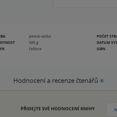
ZBA
pevná vazba
POČET ST
OTNOST
589 g
DATUM VY
ZYK
čeština
ISBN
Hodnocení a recenze čtenářů
PŘIDEJTE SVÉ HODNOCENÍ KNIHY
N