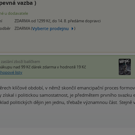
pevná vazba
)
é u dodavatele
ní
ZDARMA od 1299 Kč, do 14. 8. předáme dopravci
Vyberte prodejnu
 odběr
ZDARMA (
)
i zaslání zboží balíčkem
nákupu nad 99 Kč
dárek zdarma
v hodnotě 19 Kč
shopové listy
rech klíčové období, v němž skončil emancipační proces formov
y získal i politickou samostatnost, je předmětem prvního svazku 
výklad politických dějin jen jednu, třebaže významnou část. Stejně