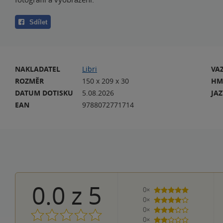
Sdílet
NAKLADATEL
Libri
VA
ROZMĚR
150 x 209 x 30
HM
DATUM DOTISKU
5.08.2026
JA
EAN
9788072771714
0.0
z
5
0×
5 hvězdiček
0×
4 hvězdičky
0×
3 hvězdičky
0×
2 hvězdičky