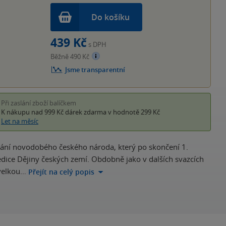
Do košíku
439 Kč
s DPH
Běžně 490 Kč
Jsme transparentní
Při zaslání zboží balíčkem
K nákupu nad 999 Kč
dárek zdarma
v hodnotě 299 Kč
Let na měsíc
ání novodobého českého národa, který po skončení 1.
edice Dějiny českých zemí. Obdobně jako v dalších svazcích
 velkou…
Přejít na celý popis