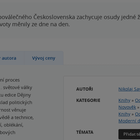
poválečného Československa zachycuje osudy jedné 
ivoty měnily ze dne na den.
y autora
Vývoj ceny
ní proces
. světové války
AUTOŘI
Nikolaj Sa
ku edice Dějiny
KATEGORIE
Knihy
»
Od
klad politických
Novověk
rnost věnuje
Knihy
»
Od
 vědě a technice,
Moderní dě
, oblékání,
obových
TÉMATA
Přidat 