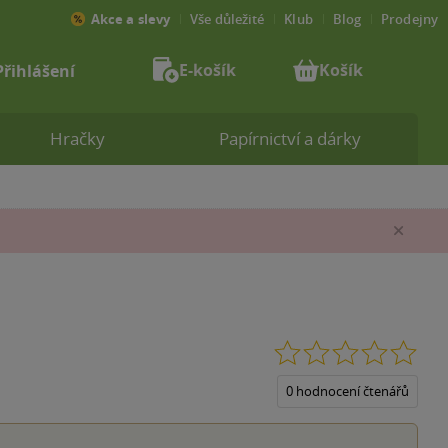
Akce a slevy
Vše důležité
Klub
Blog
Prodejny
E-košík
Košík
Přihlášení
Hračky
Papírnictví a dárky
Zav
0.0
z
5
0 hodnocení čtenářů
hvěz