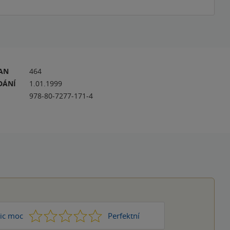
RAN
464
DÁNÍ
1.01.1999
978-80-7277-171-4
1
2
3
4
5
ic moc
Perfektní