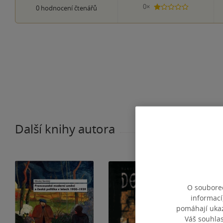
0×
0
hodnocení čtenářů
1 hvezdička
Další knihy autora
O souborec
informací
pomáhají ukazo
Váš souhla