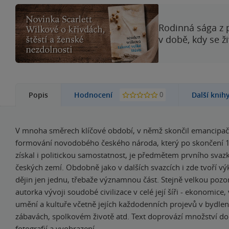
Rodinná sága z 
v době, kdy se ž
0
Popis
Hodnocení
Další knih
V mnoha směrech klíčové období, v němž skončil emancipač
formování novodobého českého národa, který po skončení 1
získal i politickou samostatnost, je předmětem prvního svaz
českých zemí. Obdobně jako v dalších svazcích i zde tvoří vý
dějin jen jednu, třebaže významnou část. Stejně velkou pozo
autorka vývoji soudobé civilizace v celé její šíři - ekonomice,
umění a kultuře včetně jejích každodenních projevů v bydlení
zábavách, spolkovém životě atd. Text doprovází množství d
fotografií a vyobrazení.