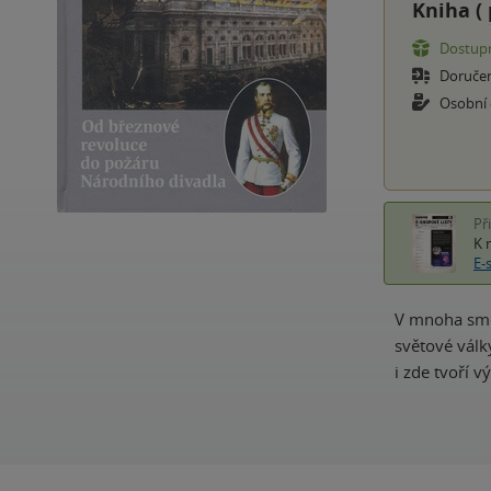
Kniha (
Dostupn
Doruče
Osobní
Př
K 
E-
V mnoha smě
světové válk
i zde tvoří 