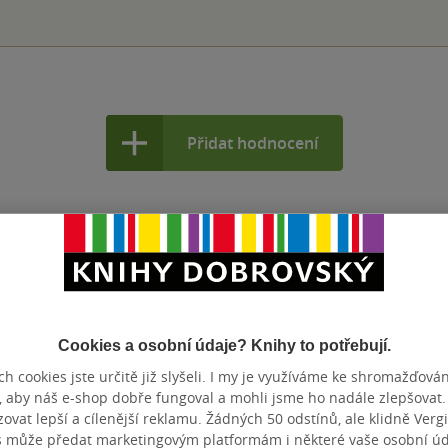
Přidat hodnocení
Cookies a osobní údaje? Knihy to potřebují.
h cookies jste určitě již slyšeli. I my je využíváme ke shromažďován
, aby náš e-shop dobře fungoval a mohli jsme ho nadále zlepšovat
vat lepší a cílenější reklamu. Žádných 50 odstínů, ale klidně Vergil
s může předat marketingovým platformám i některé vaše osobní úda