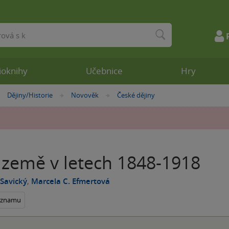
ioknihy
Učebnice
Hry
Dějiny/Historie
Novověk
České dějiny
»
»
»
 země v letech 1848-1918
 Savický
,
Marcela C. Efmertová
seznamu