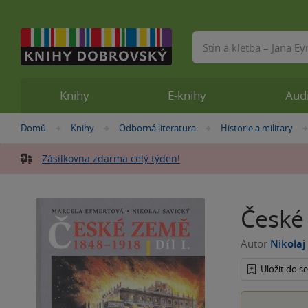
Vyhledávání
Knihy
E-knihy
Aud
Nacházíte
Domů
Knihy
Odborná literatura
Historie a military
»
»
»
se
zde:
Zásilkovna zdarma celý týden!
České
Autor
Nikolaj
Uložit do 