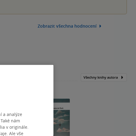
Zobrazit všechna hodnocení
Všechny knihy autora
í a analýze
. Také nám
ia v originále.
je. Ale vše