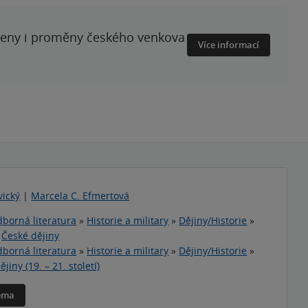
ženy i proměny českého venkova
Více informací
vický
|
Marcela C. Efmertová
borná literatura
»
Historie a military
»
Dějiny/Historie
»
»
České dějiny
borná literatura
»
Historie a military
»
Dějiny/Historie
»
jiny (19. – 21. století)
téma