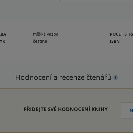
ZBA
měkká vazba
POČET ST
ZYK
čeština
ISBN
Hodnocení a recenze čtenářů
PŘIDEJTE SVÉ HODNOCENÍ KNIHY
N