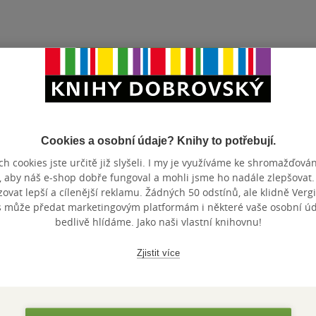
Přidat hodnocení
Cookies a osobní údaje? Knihy to potřebují.
h cookies jste určitě již slyšeli. I my je využíváme ke shromažďován
, aby náš e-shop dobře fungoval a mohli jsme ho nadále zlepšovat
vat lepší a cílenější reklamu. Žádných 50 odstínů, ale klidně Vergil
Maloobchodní 
s může předat marketingovým platformám i některé vaše osobní úda
 dní.
bedlivě hlídáme. Jako naši vlastní knihovnu!
Zjistit více