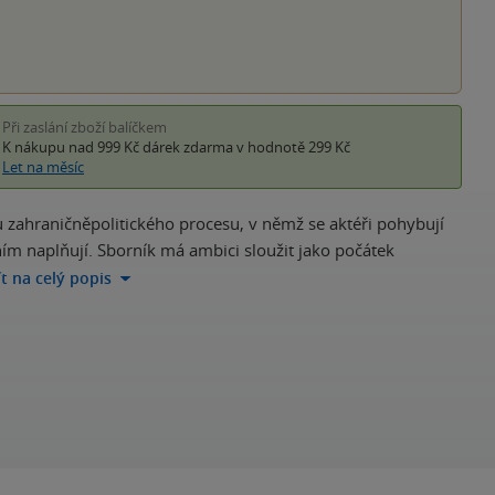
Při zaslání zboží balíčkem
K nákupu nad 999 Kč
dárek zdarma
v hodnotě 299 Kč
Let na měsíc
ru zahraničněpolitického procesu, v němž se aktéři pohybují
áním naplňují. Sborník má ambici sloužit jako počátek
ít na celý popis