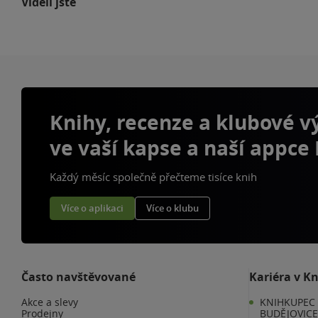
Viděli jste
Knihy, recenze a klubové 
ve vaší kapse a naší appce
Každý měsíc společně přečteme tisíce knih
Více o aplikaci
Více o klubu
Často navštěvované
Kariéra v K
Akce a slevy
KNIHKUPEC 
Prodejny
BUDĚJOVIC