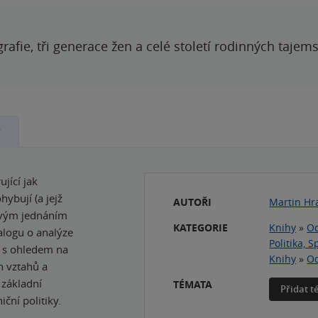
grafie, tři generace žen a celé století rodinných tajem
y
jící jak
ybují (a jejž
AUTOŘI
Martin Hr
 svým jednáním
KATEGORIE
Knihy
»
Od
alogu o analýze
Politika, 
n s ohledem na
Knihy
»
Od
h vztahů a
 základní
TÉMATA
Přidat 
ční politiky.