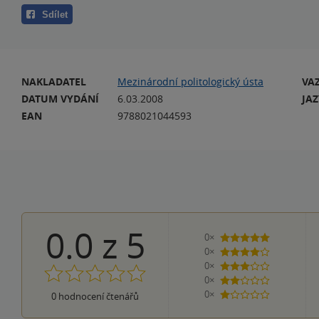
Sdílet
NAKLADATEL
Mezinárodní politologický ústa
VA
DATUM VYDÁNÍ
6.03.2008
JA
EAN
9788021044593
0.0
z
5
0×
5 hvězdiček
0×
4 hvězdičky
0×
3 hvězdičky
0×
2 hvězdičky
0×
0
hodnocení čtenářů
1 hvezdička