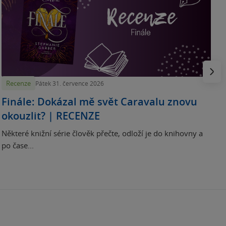
„
p
H
e
Násled
Recenze
Pátek 31. července 2026
Finále: Dokázal mě svět Caravalu znovu
okouzlit? | RECENZE
Některé knižní série člověk přečte, odloží je do knihovny a
po čase...