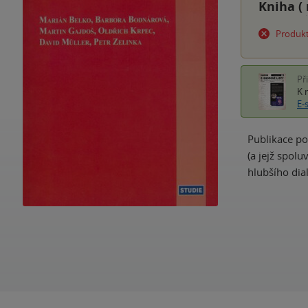
Kniha (
Produkt
Př
K 
E-
Publikace po
(a jejž spolu
hlubšího dia