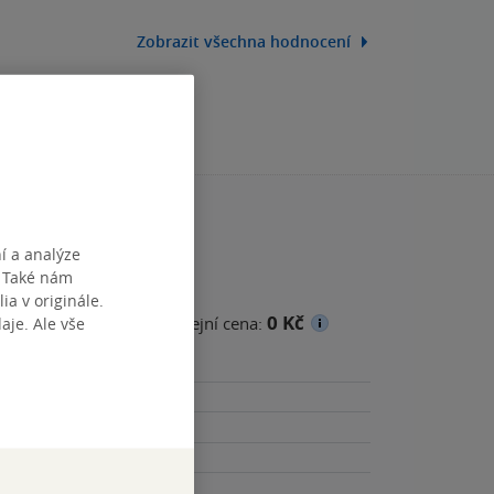
Zobrazit všechna hodnocení
í a analýze
. Také nám
ia v originále.
0 Kč
cena
je. Ale vše
Minimální prodejní cena: