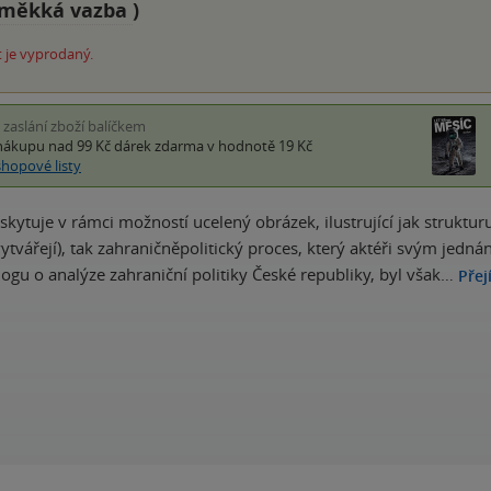
měkká vazba
)
 je vyprodaný.
i zaslání zboží balíčkem
nákupu nad 99 Kč
dárek zdarma
v hodnotě 19 Kč
shopové listy
skytuje v rámci možností ucelený obrázek, ilustrující jak struktu
vytvářejí), tak zahraničněpolitický proces, který aktéři svým jedn
logu o analýze zahraniční politiky České republiky, byl však…
Přej