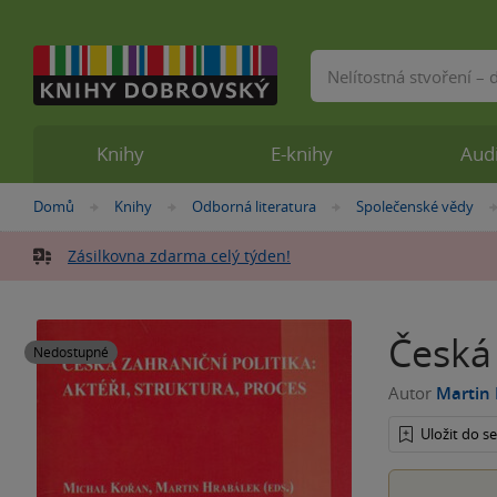
Vyhledávání
Knihy
E-knihy
Aud
Nacházíte
Domů
Knihy
Odborná literatura
Společenské vědy
»
»
»
se
zde:
Zásilkovna zdarma celý týden!
Česká 
Nedostupné
Autor
Martin
Uložit do 