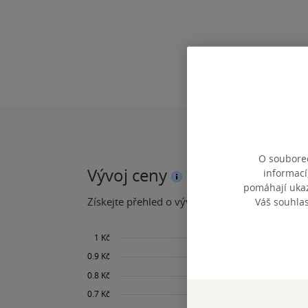
O souborec
Vývoj ceny
informací
pomáhají ukazo
Váš souhla
Získejte přehled o vývoji ceny za posledních 60