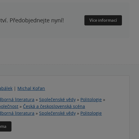
ství. Předobjednejte nyní!
Více informací
abálek
|
Michal Kořan
borná literatura
»
Společenské vědy
»
Politologie
»
Společnost
»
Česká a československá scéna
borná literatura
»
Společenské vědy
»
Politologie
téma