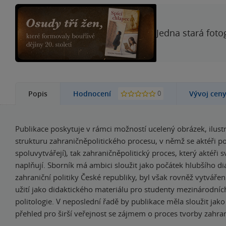
Jedna stará foto
0
Popis
Hodnocení
Vývoj cen
Publikace poskytuje v rámci možností ucelený obrázek, ilustru
strukturu zahraničněpolitického procesu, v němž se aktéři poh
spoluvytvářejí), tak zahraničněpolitický proces, který aktéři
naplňují. Sborník má ambici sloužit jako počátek hlubšího di
zahraniční politiky České republiky, byl však rovněž vytváře
užití jako didaktického materiálu pro studenty mezinárodníc
politologie. V neposlední řadě by publikace měla sloužit jako
přehled pro širší veřejnost se zájmem o proces tvorby zahrani