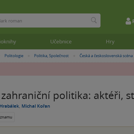
ioknihy
Učebnice
Hry
Politologie
Politika, Společnost
Česká a československá scéna
»
»
»
zahraniční politika: aktéři, s
 Hrabálek
,
Michal Kořan
seznamu