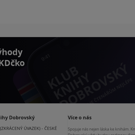
výhody
 KDčko
nihy Dobrovský
Více o nás
(ZKRÁCENÝ ÚVAZEK) - ČESKÉ
Spojuje nás nejen láska ke knihám. K
E
Dobrovský vždy budou rodinnou firm