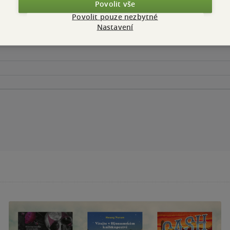
Povolit vše
Povolit pouze nezbytné
Nastavení