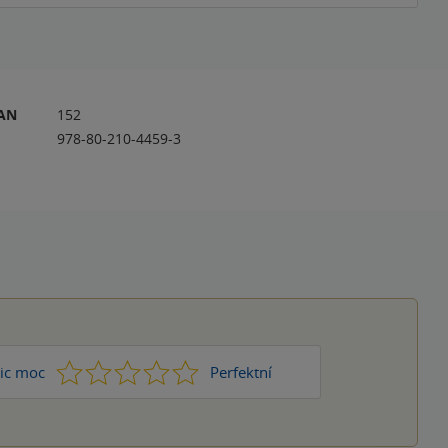
RAN
152
978-80-210-4459-3
1
2
3
4
5
ic moc
Perfektní