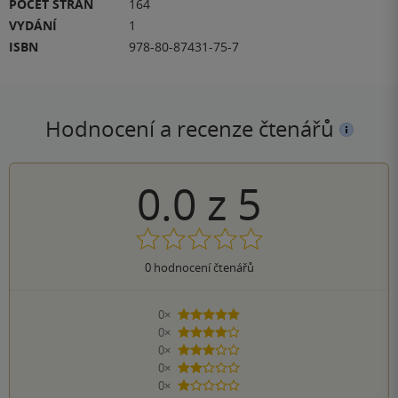
POČET STRAN
164
VYDÁNÍ
1
ISBN
978-80-87431-75-7
Hodnocení a recenze čtenářů
0.0
z
5
0
hodnocení čtenářů
0×
5 hvězdiček
0×
4 hvězdičky
0×
3 hvězdičky
0×
2 hvězdičky
0×
1 hvezdička