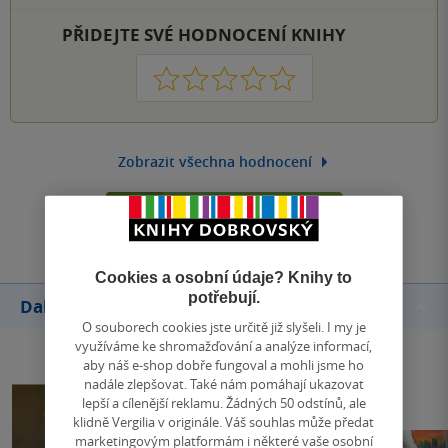
PŘIDEJTE SVÉ HODNOCENÍ KNIHY
1
2
3
4
5
Zobrazit všechna hodnocení
Přidat hodnocení
Cookies a osobní údaje? Knihy to
potřebují.
Další knihy autora
O souborech cookies jste určitě již slyšeli. I my je
využíváme ke shromažďování a analýze informací,
aby náš e-shop dobře fungoval a mohli jsme ho
nadále zlepšovat. Také nám pomáhají ukazovat
lepší a cílenější reklamu. Žádných 50 odstínů, ale
klidně Vergilia v originále. Váš souhlas může předat
marketingovým platformám i některé vaše osobní