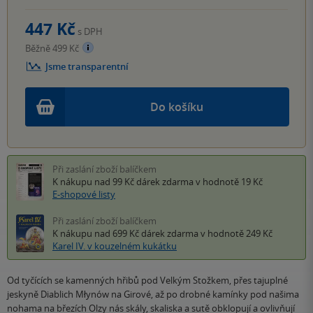
447 Kč
s DPH
Běžně 499 Kč
Jsme transparentní
Do košíku
Při zaslání zboží balíčkem
K nákupu nad 99 Kč
dárek zdarma
v hodnotě 19 Kč
E-shopové listy
Při zaslání zboží balíčkem
K nákupu nad 699 Kč
dárek zdarma
v hodnotě 249 Kč
Karel IV. v kouzelném kukátku
Od tyčících se kamenných hřibů pod Velkým Stožkem, přes tajuplné
jeskyně Diablich Młynów na Girové, až po drobné kamínky pod našima
nohama na březích Olzy nás skály, skaliska a sutě obklopují a ovlivňují