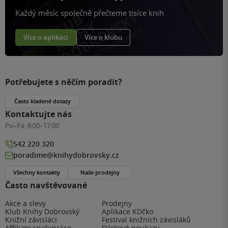
Každý měsíc společně přečteme tisíce knih
Více o aplikaci
Více o klubu
Potřebujete s něčím poradit?
Často kladené dotazy
Kontaktujte nás
Po–Pá:
8:00–17:00
542 220 320
poradime@knihydobrovsky.cz
Všechny kontakty
Naše prodejny
Často navštěvované
Akce a slevy
Prodejny
Klub Knihy Dobrovský
Aplikace KDčko
Knižní závisláci
Festival knižních závisláků
Affiliate spolupráce
Dárkové poukazy