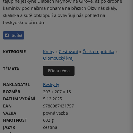
tajuplné jeskyně Diablich Młynów na Girové, až po drobné
kamínky pod našima nohama na březích Olzy nás skály,
skaliska a sutě obklopují a ovlivňují náš pohled na
beskydskou přírodu.
Sdílet
KATEGORIE
Knihy
»
Cestování
»
Česká republika
»
Olomoucký kraj
TÉMATA
Přidat téma
NAKLADATEL
Beskydy
ROZMĚR
207 x 207 x 15
DATUM VYDÁNÍ
5.12.2025
EAN
9788087431757
VAZBA
pevná vazba
HMOTNOST
602 g
JAZYK
čeština