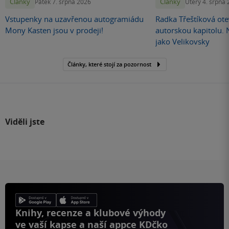
Články
Články
Pátek 7. srpna 2026
Úterý 4. srpna
Vstupenky na uzavřenou autogramiádu
Radka Třeštíková otev
Mony Kasten jsou v prodeji!
autorskou kapitolu.
jako Velikovsky
Články, které stojí za pozornost
Viděli jste
Knihy, recenze a klubové výhody
ve vaší kapse a naší appce KDčko