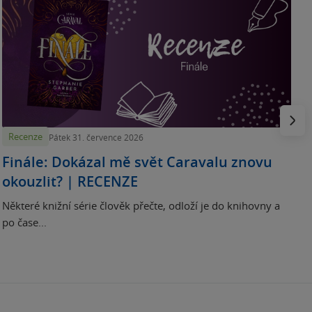
„
p
H
e
Násled
Recenze
Pátek 31. července 2026
Finále: Dokázal mě svět Caravalu znovu
okouzlit? | RECENZE
Některé knižní série člověk přečte, odloží je do knihovny a
po čase...