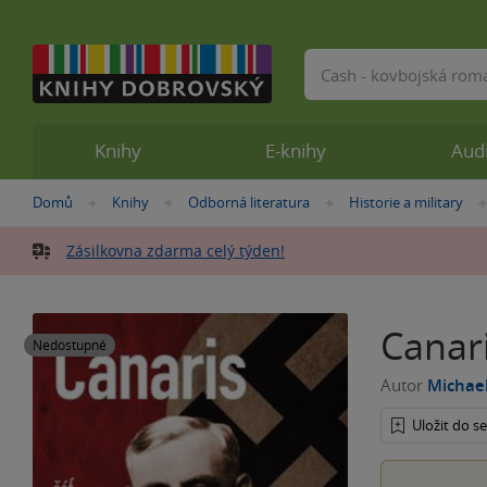
Vyhledávání
Knihy
E-knihy
Aud
Nacházíte
Domů
Knihy
Odborná literatura
Historie a military
»
»
»
se
zde:
Zásilkovna zdarma celý týden!
Canari
Nedostupné
Autor
Michael
Uložit do 