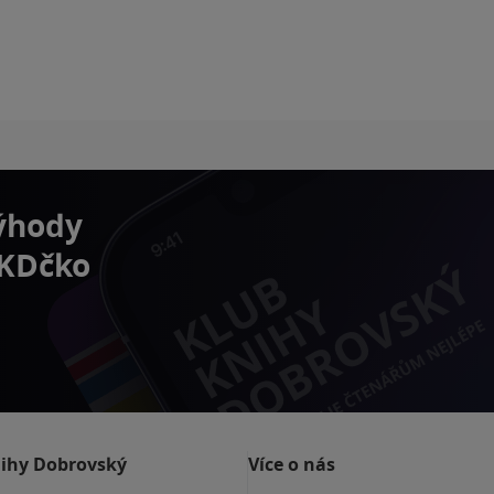
výhody
 KDčko
nihy Dobrovský
Více o nás