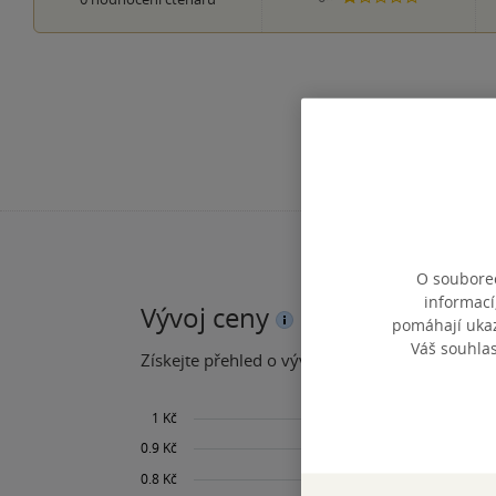
O souborec
informací
Vývoj ceny
pomáhají ukazo
Váš souhla
Získejte přehled o vývoji ceny za posledních 60