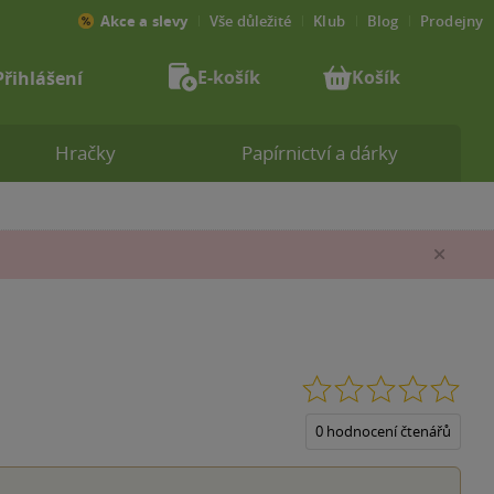
Akce a slevy
Vše důležité
Klub
Blog
Prodejny
E-košík
Košík
Přihlášení
Hračky
Papírnictví a dárky
Zav
0.0
z
5
0 hodnocení čtenářů
hvěz