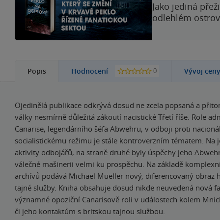
Jako jediná přež
odlehlém ostrově
0
Popis
Hodnocení
Vývoj cen
Ojedinělá publikace odkrývá dosud ne zcela popsaná a přit
války nesmírně důležitá zákoutí nacistické Třetí říše. Role a
Canarise, legendárního šéfa Abwehru, v odboji proti nacioná
socialistickému režimu je stále kontroverzním tématem. Na j
aktivity odbojářů, na straně druhé byly úspěchy jeho Abweh
válečné mašinerii velmi ku prospěchu. Na základě komplex
archívů podává Michael Mueller nový, diferencovaný obraz h
tajné služby. Kniha obsahuje dosud nikde neuvedená nová fak
významné opoziční Canarisově roli v událostech kolem Mni
či jeho kontaktům s britskou tajnou službou.