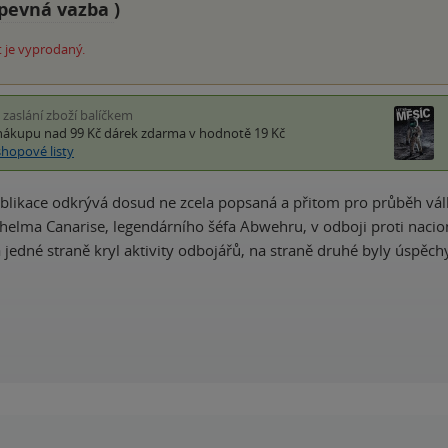
pevná vazba
)
 je vyprodaný.
i zaslání zboží balíčkem
nákupu nad 99 Kč
dárek zdarma
v hodnotě 19 Kč
shopové listy
blikace odkrývá dosud ne zcela popsaná a přitom pro průběh války 
helma Canarise, legendárního šéfa Abwehru, v odboji proti nacio
jedné straně kryl aktivity odbojářů, na straně druhé byly úspěc