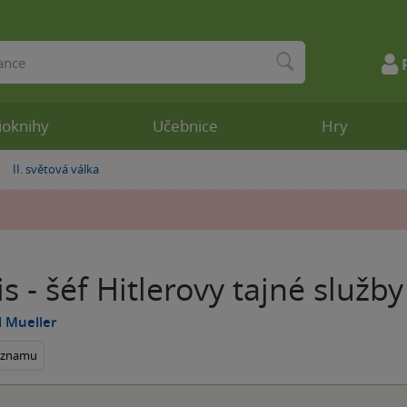
ioknihy
Učebnice
Hry
II. světová válka
»
s - šéf Hitlerovy tajné služby
 Mueller
seznamu