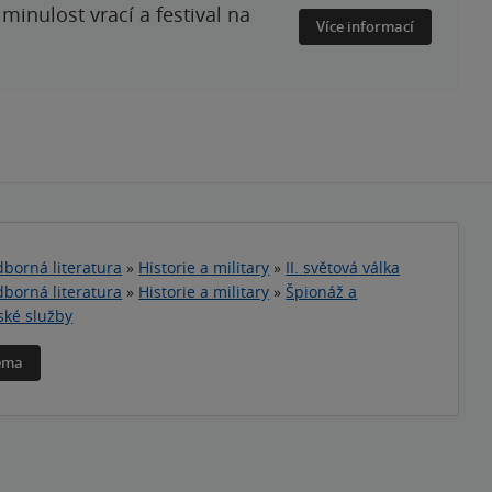
minulost vrací a festival na
Více informací
borná literatura
»
Historie a military
»
II. světová válka
borná literatura
»
Historie a military
»
Špionáž a
ské služby
téma