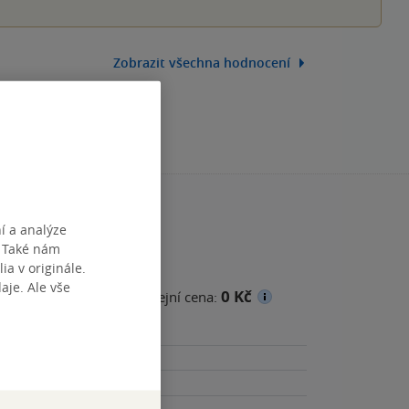
Zobrazit všechna hodnocení
í a analýze
. Také nám
ia v originále.
je. Ale vše
0 Kč
cena
Minimální prodejní cena: