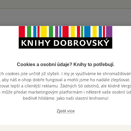
Přidat hodnocení
Cookies a osobní údaje? Knihy to potřebují.
h cookies jste určitě již slyšeli. I my je využíváme ke shromažďován
, aby náš e-shop dobře fungoval a mohli jsme ho nadále zlepšovat
vat lepší a cílenější reklamu. Žádných 50 odstínů, ale klidně Vergil
s může předat marketingovým platformám i některé vaše osobní úda
Maloobchodní 
 dní.
bedlivě hlídáme. Jako naši vlastní knihovnu!
Zjistit více