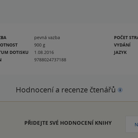
ZBA
pevná vazba
POČET ST
OTNOST
900 g
VYDÁNÍ
TUM DOTISKU
1.08.2016
JAZYK
N
9788024737188
Hodnocení a recenze čtenářů
PŘIDEJTE SVÉ HODNOCENÍ KNIHY
N