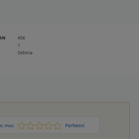
RAN
456
1
čeština
1
2
3
4
5
ic moc
Perfektní