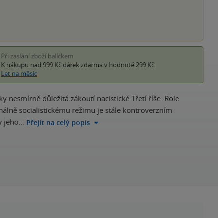
Při zaslání zboží balíčkem
K nákupu nad 999 Kč
dárek zdarma
v hodnotě 299 Kč
Let na měsíc
nesmírně důležitá zákoutí nacistické Třetí říše. Role
nálně socialistickému režimu je stále kontroverzním
hy jeho…
Přejít na celý popis