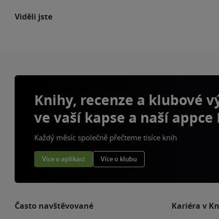
Viděli jste
Knihy, recenze a klubové 
ve vaší kapse a naší appce
Každý měsíc společně přečteme tisíce knih
Více o aplikaci
Více o klubu
Často navštěvované
Kariéra v K