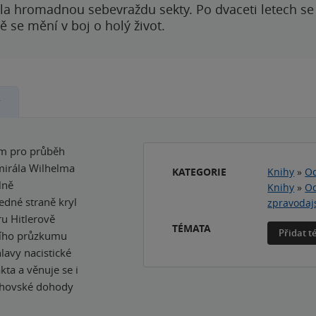
ila hromadnou sebevraždu sekty. Po dvaceti letech se 
 se mění v boj o holý život.
y
om pro průběh
dmirála Wilhelma
KATEGORIE
Knihy
»
Od
lně
Knihy
»
Od
edné straně kryl
zpravodaj
ru Hitlerově
TÉMATA
Přidat 
ního průzkumu
lavy nacistické
ta a věnuje se i
chovské dohody