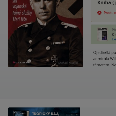
Kniha (
Produkt
Př
K 
E-
Ojedinělá pu
admirála Wil
tématem. Na 