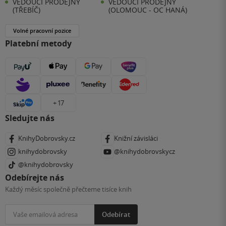
VEDOUCÍ PRODEJNY
VEDOUCÍ PRODEJNY
(TŘEBÍČ)
(OLOMOUC - OC HANÁ)
Volné pracovní pozice
Platební metody
+ 17
Sledujte nás
KnihyDobrovsky.cz
Knižní závisláci
knihydobrovsky
@knihydobrovskycz
@knihydobrovsky
Odebírejte nás
Každý měsíc společně přečteme tisíce knih
Odebírat