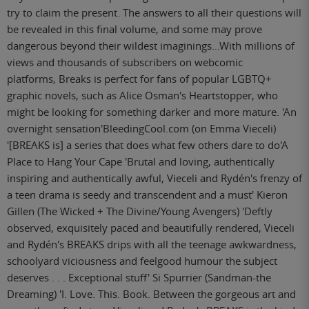
try to claim the present. The answers to all their questions will
be revealed in this final volume, and some may prove
dangerous beyond their wildest imaginings...With millions of
views and thousands of subscribers on webcomic
platforms, Breaks is perfect for fans of popular LGBTQ+
graphic novels, such as Alice Osman's Heartstopper, who
might be looking for something darker and more mature. 'An
overnight sensation'BleedingCool.com (on Emma Vieceli)
'[BREAKS is] a series that does what few others dare to do'A
Place to Hang Your Cape 'Brutal and loving, authentically
inspiring and authentically awful, Vieceli and Rydén's frenzy of
a teen drama is seedy and transcendent and a must' Kieron
Gillen (The Wicked + The Divine/Young Avengers) 'Deftly
observed, exquisitely paced and beautifully rendered, Vieceli
and Rydén's BREAKS drips with all the teenage awkwardness,
schoolyard viciousness and feelgood humour the subject
deserves . . . Exceptional stuff' Si Spurrier (Sandman-the
Dreaming) 'I. Love. This. Book. Between the gorgeous art and