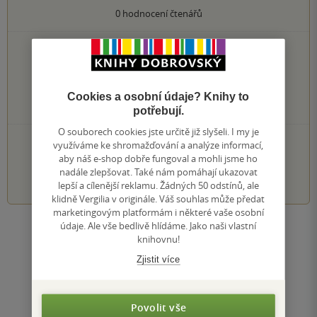
0
hodnocení čtenářů
0×
5 hvězdiček
0×
4 hvězdičky
0×
3 hvězdičky
0×
2 hvězdičky
Cookies a osobní údaje? Knihy to
0×
1 hvezdička
potřebují.
O souborech cookies jste určitě již slyšeli. I my je
PŘIDEJTE SVÉ HODNOCENÍ KNIHY
využíváme ke shromažďování a analýze informací,
aby náš e-shop dobře fungoval a mohli jsme ho
1
2
3
4
5
nadále zlepšovat. Také nám pomáhají ukazovat
lepší a cílenější reklamu. Žádných 50 odstínů, ale
klidně Vergilia v originále. Váš souhlas může předat
marketingovým platformám i některé vaše osobní
údaje. Ale vše bedlivě hlídáme. Jako naši vlastní
Zobrazit všechna hodnocení
knihovnu!
Zjistit více
Přidat hodnocení
Povolit vše