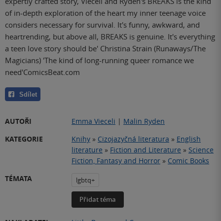
expertly crafted story, Vieceli and Ryden's BREAKS is the kind
of in-depth exploration of the heart my inner teenage voice
considers necessary for survival. It's funny, awkward, and
heartrending, but above all, BREAKS is genuine. It's everything
a teen love story should be' Christina Strain (Runaways/The
Magicians) 'The kind of long-running queer romance we
need'ComicsBeat.com
Sdílet
AUTOŘI
Emma Vieceli
|
Malin Ryden
KATEGORIE
Knihy
»
Cizojazyčná literatura
»
English
literature
»
Fiction and Literature
»
Science
Fiction, Fantasy and Horror
»
Comic Books
TÉMATA
lgbtq+
Přidat téma