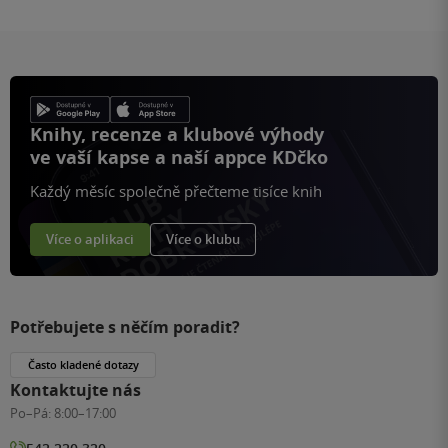
Knihy, recenze a klubové výhody
ve vaší kapse a naší appce KDčko
Každý měsíc společně přečteme tisíce knih
Více o aplikaci
Více o klubu
Potřebujete s něčím poradit?
Často kladené dotazy
Kontaktujte nás
Po–Pá:
8:00–17:00