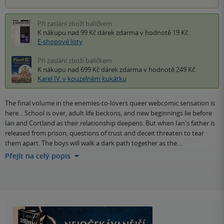
Při zaslání zboží balíčkem
K nákupu nad 99 Kč
dárek zdarma
v hodnotě 19 Kč
E-shopové listy
Při zaslání zboží balíčkem
K nákupu nad 699 Kč
dárek zdarma
v hodnotě 249 Kč
Karel IV. v kouzelném kukátku
The final volume in the enemies-to-lovers queer webcomic sensation is
here... School is over, adult life beckons, and new beginnings lie before
Ian and Cortland as their relationship deepens. But when Ian's father is
released from prison, questions of trust and deceit threaten to tear
them apart. The boys will walk a dark path together as the…
Přejít na celý popis