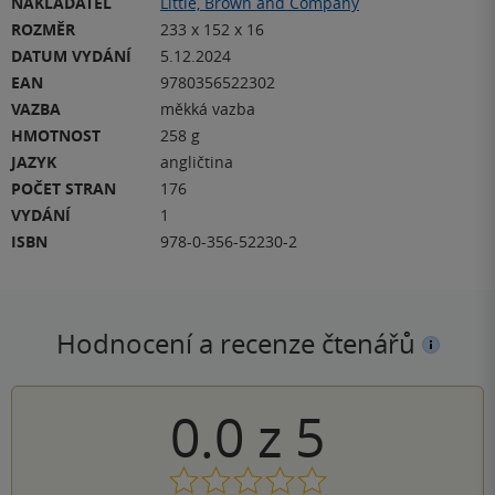
NAKLADATEL
Little, Brown and Company
ROZMĚR
233 x 152 x 16
DATUM VYDÁNÍ
5.12.2024
EAN
9780356522302
VAZBA
měkká vazba
HMOTNOST
258 g
JAZYK
angličtina
POČET STRAN
176
VYDÁNÍ
1
ISBN
978-0-356-52230-2
Hodnocení a recenze čtenářů
0.0
z
5