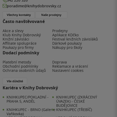
542 220 320
poradime@knihydobrovsky.cz
Všechny kontakty
Naše prodejny
Často navštěvované
Akce a slevy
Prodejny
Klub Knihy Dobrovský
Aplikace KDčko
Knižní závisláci
Festival knižních závisláků
Affiliate spolupráce
Dárkové poukazy
Poukazy pro firmy
Nákupy pro školy
Dodací podmínky
Platební metody
Doprava
Obchodní podmínky
Reklamace a vrácení
Ochrana osobních údajů
Nastavení cookies
Vše důležité
Kariéra v Knihy Dobrovský
KNIHKUPEC/POKLADNÍ -
KNIHKUPEC (ZKRÁCENÝ
PRAHA 5, ANDĚL
ÚVAZEK) - ČESKÉ
BUDĚJOVICE
KNIHKUPEC - BRNO (Galerie
KNIHKUPEC (TŘEBÍČ)
Vaňkovka)