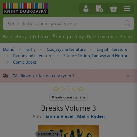
Vyhledávání
Bestsellery
Učebnice
Školní potřeby
Dark romance
Zachra
Nacházíte
Domů
Knihy
Cizojazyčná literatura
English literature
»
»
»
se
Fiction and Literature
Science Fiction, Fantasy and Horror
»
»
zde:
Comic Books
»
Zásilkovna zdarma celý týden!
Za
0.0
z
5
0 hodnocení čtenářů
hvězdiček
Breaks Volume 3
Autor
Emma Vieceli
,
Malin Ryden
Nedostupné