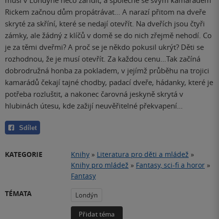
Rickem začnou dům propátrávat… A narazí přitom na dveře
skryté za skříní, které se nedají otevřít. Na dveřích jsou čtyři
zámky, ale žádný z klíčů v domě se do nich zřejmě nehodí. Co
je za těmi dveřmi? A proč se je někdo pokusil ukrýt? Děti se
rozhodnou, že je musí otevřít. Za každou cenu…Tak začíná
dobrodružná honba za pokladem, v jejímž průběhu na trojici
kamarádů čekají tajné chodby, padací dveře, hádanky, které je
potřeba rozluštit, a nakonec čarovná jeskyně skrytá v
hlubinách útesu, kde zažijí neuvěřitelné překvapení…
Sdílet
KATEGORIE
Knihy
»
Literatura pro děti a mládež
»
Knihy pro mládež
»
Fantasy, sci-fi a horor
»
Fantasy
TÉMATA
Londýn
Přidat téma