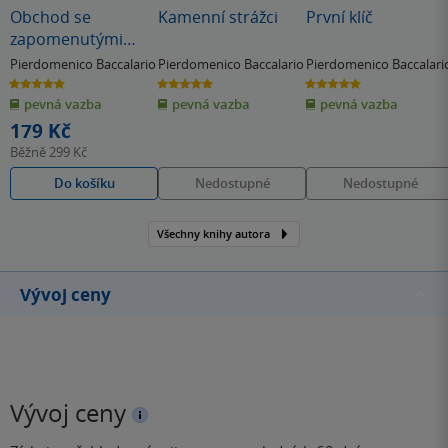
Obchod se
Kamenní strážci
První klíč
zapomenutými
mapami
Pierdomenico Baccalario
Pierdomenico Baccalario
Pierdomenico Baccalar
(poškozená)
5.0
5.0
5.0
z
z
z
pevná vazba
pevná vazba
pevná vazba
5
5
5
hvězdiček
hvězdiček
hvězdiček
179 Kč
Běžně
299 Kč
Do košíku
Nedostupné
Nedostupné
Všechny knihy autora
Vývoj ceny
Vývoj ceny