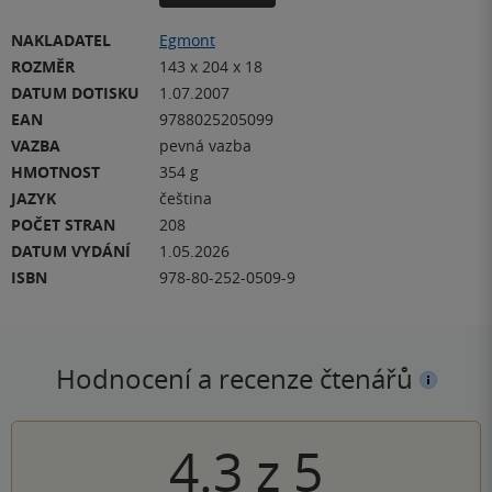
NAKLADATEL
Egmont
ROZMĚR
143 x 204 x 18
DATUM DOTISKU
1.07.2007
EAN
9788025205099
VAZBA
pevná vazba
HMOTNOST
354 g
JAZYK
čeština
POČET STRAN
208
DATUM VYDÁNÍ
1.05.2026
ISBN
978-80-252-0509-9
Hodnocení a recenze čtenářů
4.3
z
5