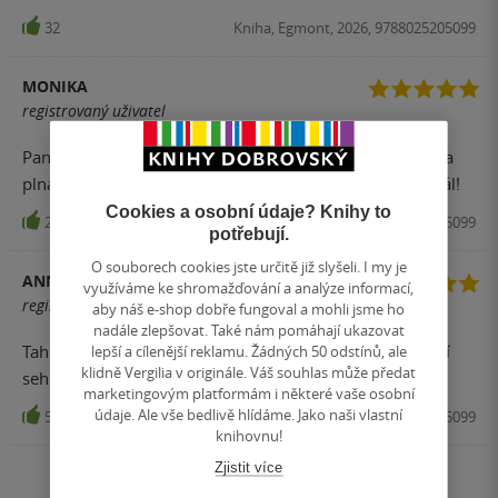
32
Kniha, Egmont, 2026, 9788025205099
MONIKA
registrovaný uživatel
Panebože, jak já tuto knihu a celý příběh milovala! Kniha
plná dobrodružství, že prostě budete muset číst dál a dál!
Cookies a osobní údaje? Knihy to
24
Kniha, Egmont, 2026, 9788025205099
potřebují.
O souborech cookies jste určitě již slyšeli. I my je
ANNA CHOLEWOVÁ
využíváme ke shromažďování a analýze informací,
registrovaný uživatel
aby náš e-shop dobře fungoval a mohli jsme ho
nadále zlepšovat. Také nám pomáhají ukazovat
lepší a cílenější reklamu. Žádných 50 odstínů, ale
Tahle série byla dokonalá. Škoda, že dneska už se nedají
klidně Vergilia v originále. Váš souhlas může předat
sehnat...
marketingovým platformám i některé vaše osobní
údaje. Ale vše bedlivě hlídáme. Jako naši vlastní
5
Kniha, Egmont, 2026, 9788025205099
knihovnu!
Zjistit více
Zobrazit všechna hodnocení