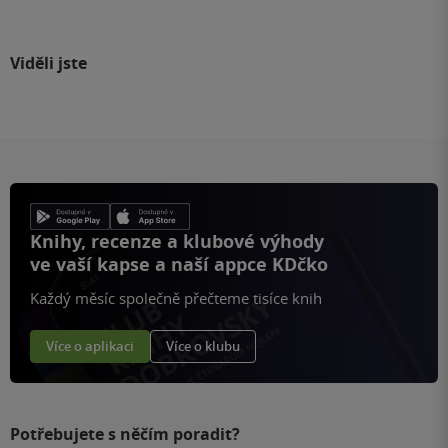
Viděli jste
Knihy, recenze a klubové výhody
ve vaší kapse a naší appce KDčko
Každý měsíc společně přečteme tisíce knih
Více o aplikaci
Více o klubu
Potřebujete s něčím poradit?