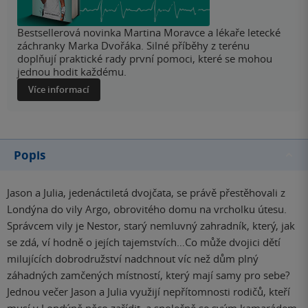
Bestsellerová novinka Martina Moravce a lékaře letecké
záchranky Marka Dvořáka. Silné příběhy z terénu
doplňují praktické rady první pomoci, které se mohou
jednou hodit každému.
Více informací
Popis
Jason a Julia, jedenáctiletá dvojčata, se právě přestěhovali z
Londýna do vily Argo, obrovitého domu na vrcholku útesu.
Správcem vily je Nestor, starý nemluvný zahradník, který, jak
se zdá, ví hodně o jejích tajemstvích…Co může dvojici dětí
milujících dobrodružství nadchnout víc než dům plný
záhadných zamčených místností, který mají samy pro sebe?
Jednou večer Jason a Julia využijí nepřítomnosti rodičů, kteří
musí v Londýně něco zařídit, a společně se svým kamarádem