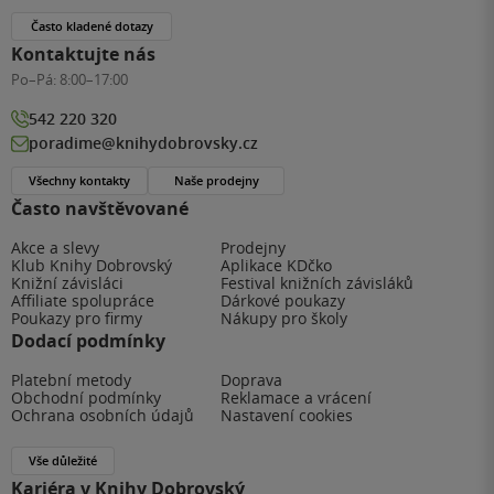
Často kladené dotazy
Kontaktujte nás
Po–Pá:
8:00–17:00
542 220 320
poradime@knihydobrovsky.cz
Všechny kontakty
Naše prodejny
Často navštěvované
Akce a slevy
Prodejny
Klub Knihy Dobrovský
Aplikace KDčko
Knižní závisláci
Festival knižních závisláků
Affiliate spolupráce
Dárkové poukazy
Poukazy pro firmy
Nákupy pro školy
Dodací podmínky
Platební metody
Doprava
Obchodní podmínky
Reklamace a vrácení
Ochrana osobních údajů
Nastavení cookies
Vše důležité
Kariéra v Knihy Dobrovský