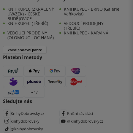
KNIHKUPEC (ZKRÁCENÝ
KNIHKUPEC - BRNO (Galerie
ÚVAZEK) - ČESKÉ
Vaňkovka)
BUDĚJOVICE
KNIHKUPEC (TŘEBÍČ)
VEDOUCÍ PRODEJNY
(TŘEBÍČ)
VEDOUCÍ PRODEJNY
KNIHKUPEC - KARVINÁ
(OLOMOUC - OC HANÁ)
Volné pracovní pozice
Platební metody
+ 17
Sledujte nás
KnihyDobrovsky.cz
Knižní závisláci
knihydobrovsky
@knihydobrovskycz
@knihydobrovsky