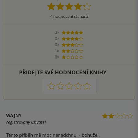
4
hodnocení čtenářů
3×
5 hvězdiček
0×
4 hvězdičky
0×
3 hvězdičky
1×
2 hvězdičky
0×
1 hvezdička
PŘIDEJTE SVÉ HODNOCENÍ KNIHY
1
2
3
4
5
WAJNY
registrovaný uživatel
Tento příběh mě moc nenadchnul - bohužel.