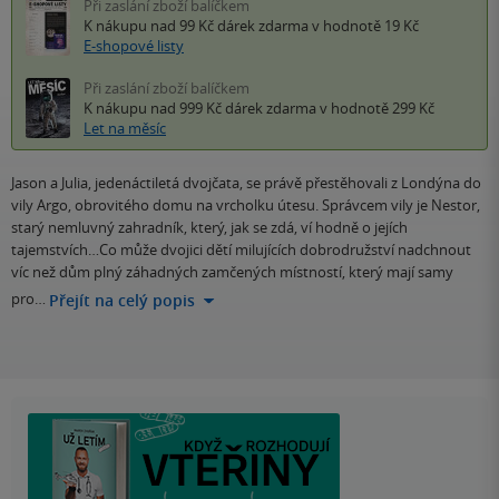
Při zaslání zboží balíčkem
K nákupu nad 99 Kč
dárek zdarma
v hodnotě 19 Kč
E-shopové listy
Při zaslání zboží balíčkem
K nákupu nad 999 Kč
dárek zdarma
v hodnotě 299 Kč
Let na měsíc
Jason a Julia, jedenáctiletá dvojčata, se právě přestěhovali z Londýna do
vily Argo, obrovitého domu na vrcholku útesu. Správcem vily je Nestor,
starý nemluvný zahradník, který, jak se zdá, ví hodně o jejích
tajemstvích…Co může dvojici dětí milujících dobrodružství nadchnout
víc než dům plný záhadných zamčených místností, který mají samy
pro…
Přejít na celý popis