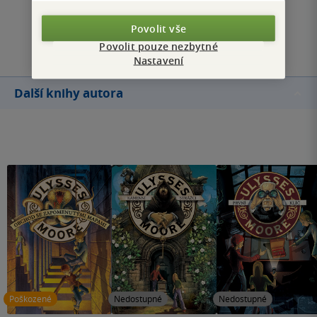
Povolit vše
Přidat hodnocení
Povolit pouze nezbytné
Nastavení
Další knihy autora
Poškozené
Nedostupné
Nedostupné