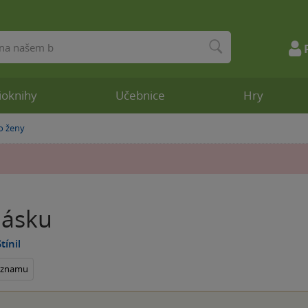
ioknihy
Učebnice
Hry
o ženy
lásku
tínil
seznamu