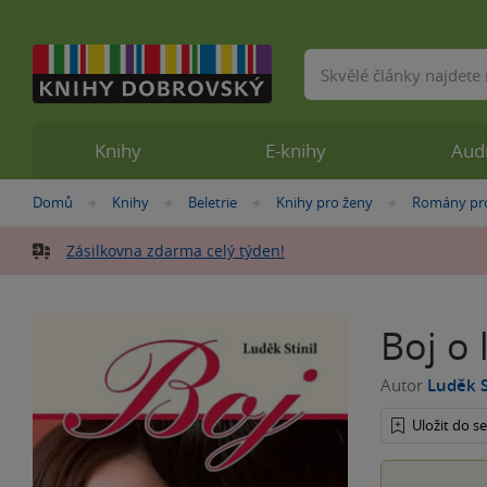
Vyhledávání
Knihy
E-knihy
Aud
Nacházíte
Domů
Knihy
Beletrie
Knihy pro ženy
Romány pr
»
»
»
»
se
zde:
Zásilkovna zdarma celý týden!
Boj o 
Autor
Luděk S
Uložit do 