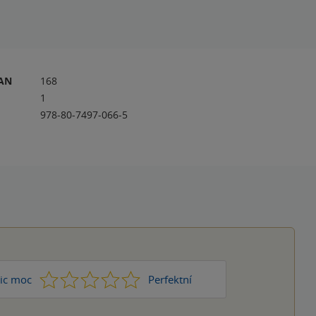
RAN
168
1
978-80-7497-066-5
1
2
3
4
5
ic moc
Perfektní