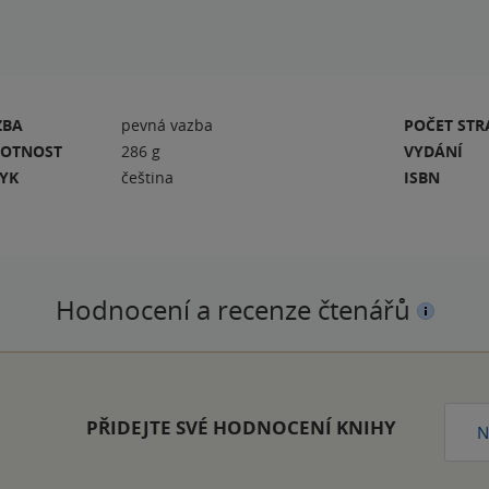
ZBA
pevná vazba
POČET ST
OTNOST
286 g
VYDÁNÍ
ZYK
čeština
ISBN
Hodnocení a recenze čtenářů
PŘIDEJTE SVÉ HODNOCENÍ KNIHY
N