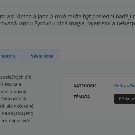
 visí kletba a Jane Airová může být poslední nadějí n
rovaná Janou Eyrovou plná magie, tajemství a nebezp
y autora
Vývoj ceny
k společných dní,
tiž Michala
KATEGORIE
Knihy
»
Be
dání opustila.
TÉMATA
 čeká několik
Přidat 
ril, ale nečekaně
, na co jsou jeho
x a v neposlední