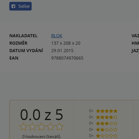
Sdílet
NAKLADATEL
BLOK
VA
ROZMĚR
137 x 208 x 20
HM
DATUM VYDÁNÍ
29.01.2015
JA
EAN
9788074970665
0.0
z
5
0×
5 hvězdiček
0×
4 hvězdičky
0×
3 hvězdičky
0×
2 hvězdičky
0×
0
hodnocení čtenářů
1 hvezdička