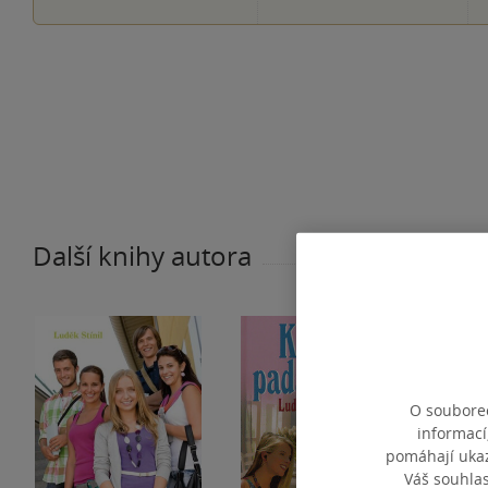
Další knihy autora
O souborec
informací
pomáhají ukazo
Váš souhla