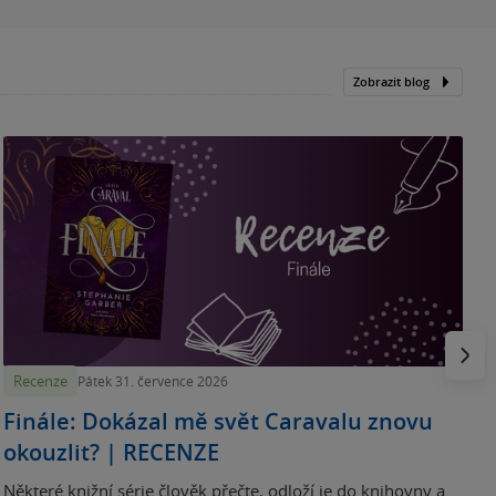
Zobrazit blog
„
p
H
e
Násled
Recenze
Pátek 31. července 2026
Finále: Dokázal mě svět Caravalu znovu
okouzlit? | RECENZE
Některé knižní série člověk přečte, odloží je do knihovny a