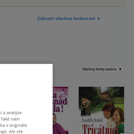
Zobrazit všechna hodnocení
Všechny knihy autora
í a analýze
. Také nám
ia v originále.
je. Ale vše