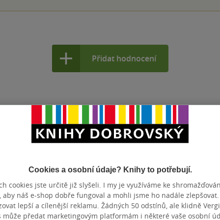
Přidat hodnocení
Cookies a osobní údaje? Knihy to potřebují.
h cookies jste určitě již slyšeli. I my je využíváme ke shromažďován
, aby náš e-shop dobře fungoval a mohli jsme ho nadále zlepšovat
vat lepší a cílenější reklamu. Žádných 50 odstínů, ale klidně Vergil
s může předat marketingovým platformám i některé vaše osobní úda