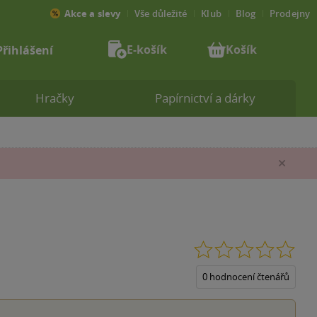
Akce a slevy
Vše důležité
Klub
Blog
Prodejny
E-košík
Košík
Přihlášení
Hračky
Papírnictví a dárky
Zav
0.0
z
5
0 hodnocení čtenářů
hvěz