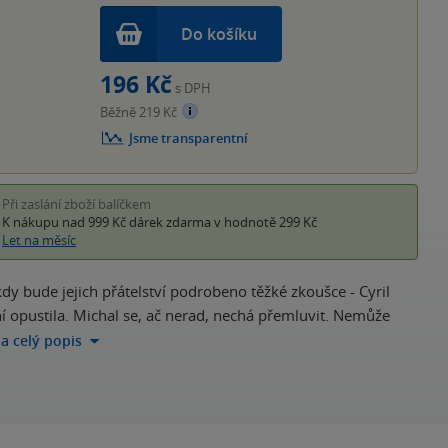
Do košíku
196 Kč
s DPH
Běžně 219 Kč
Jsme transparentní
Při zaslání zboží balíčkem
K nákupu nad 999 Kč
dárek zdarma
v hodnotě 299 Kč
Let na měsíc
 kdy bude jejich přátelství podrobeno těžké zkoušce - Cyril
ní opustila. Michal se, ač nerad, nechá přemluvit. Nemůže
na celý popis