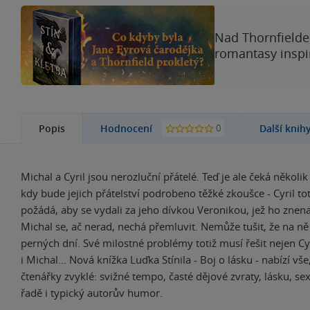
Nad Thornfieldem
romantasy inspi
0
Popis
Hodnocení
Další knih
Michal a Cyril jsou nerozluční přátelé. Teď je ale čeká několi
kdy bude jejich přátelství podrobeno těžké zkoušce - Cyril to
požádá, aby se vydali za jeho dívkou Veronikou, jež ho znena
Michal se, ač nerad, nechá přemluvit. Nemůže tušit, že na ně
perných dní. Své milostné problémy totiž musí řešit nejen Cy
i Michal… Nová knížka Luďka Stínila - Boj o lásku - nabízí vše
čtenářky zvyklé: svižné tempo, časté dějové zvraty, lásku, se
řadě i typický autorův humor.