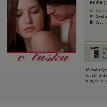
Kniha (
Dostupn
Doruče
Osobní
Př
K 
E-
Michal a Cyri
totiž Michal
tušit, že na