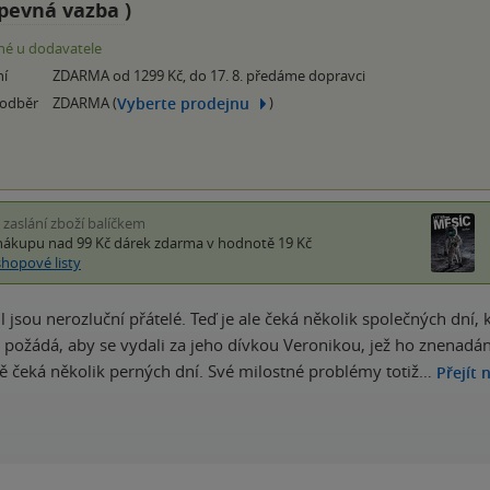
pevná vazba
)
é u dodavatele
ní
ZDARMA od 1299 Kč, do 17. 8. předáme dopravci
Vyberte prodejnu
 odběr
ZDARMA (
)
i zaslání zboží balíčkem
nákupu nad 99 Kč
dárek zdarma
v hodnotě 19 Kč
shopové listy
l jsou nerozluční přátelé. Teď je ale čeká několik společných dní,
a požádá, aby se vydali za jeho dívkou Veronikou, jež ho znenadá
 ně čeká několik perných dní. Své milostné problémy totiž…
Přejít 