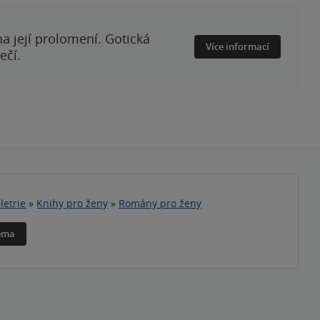
a její prolomení. Gotická
Více informací
ečí.
letrie
»
Knihy pro ženy
»
Romány pro ženy
téma