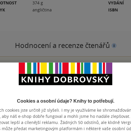
OTNOST
374 g
VYDÁNÍ
ZYK
angličtina
ISBN
Hodnocení a recenze čtenářů
PŘIDEJTE SVÉ HODNOCENÍ KNIHY
N
Hodnocení našich knihkupců: 0.0 z 5
Cookies a osobní údaje? Knihy to potřebují.
h cookies jste určitě již slyšeli. I my je využíváme ke shromažďován
, aby náš e-shop dobře fungoval a mohli jsme ho nadále zlepšovat
vat lepší a cílenější reklamu. Žádných 50 odstínů, ale klidně Vergil
Přidat hodnocení
s může předat marketingovým platformám i některé vaše osobní úda