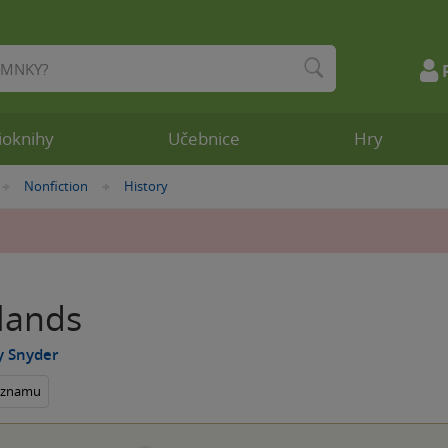
ioknihy
Učebnice
Hry
Nonfiction
History
»
»
lands
y Snyder
seznamu