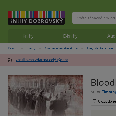
Vyhledávání
Knihy
E-knihy
Aud
Nacházíte
Domů
Knihy
Cizojazyčná literatura
English literature
»
»
»
se
zde:
Zásilkovna zdarma celý týden!
Blood
Autor
Timoth
Uložit do 