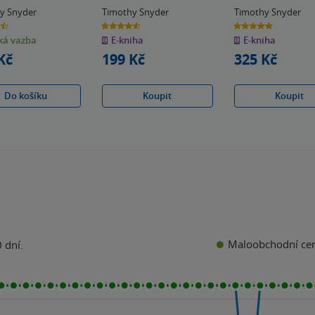
y Snyder
Timothy Snyder
Timothy Snyder
4.6
5.0
z
z
á vazba
E-kniha
E-kniha
5
5
k
hvězdiček
hvězdiček
Kč
199 Kč
325 Kč
Do košíku
Koupit
Koupit
Maloobchodní ce
 dní.