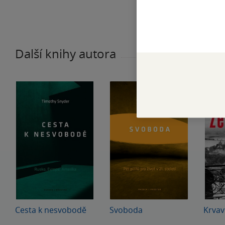
Další knihy autora
Cesta k nesvobodě
Svoboda
Krva