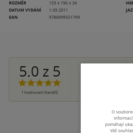
ROZMĚR
133 x 196 x 34
HM
DATUM VYDÁNÍ
1.09.2011
JA
EAN
9780099551799
5.0
z
5
1×
5 hvězdiček
0×
4 hvězdičky
0×
3 hvězdičky
0×
2 hvězdičky
0×
1
hodnocení čtenářů
1 hvezdička
O souborec
informací
pomáhají ukazo
Váš souhla