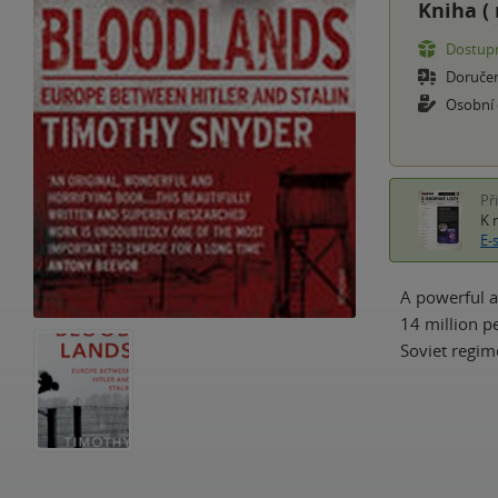
Kniha (
Dostupn
Doruče
Osobní
Př
K 
E-
A powerful a
14 million p
Soviet regim