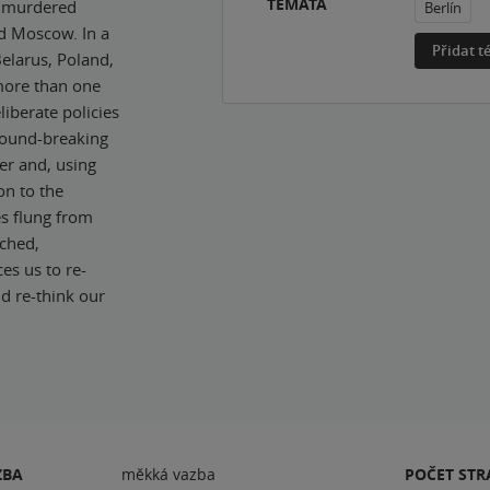
TÉMATA
s murdered
Berlín
nd Moscow. In a
Přidat 
Belarus, Poland,
 more than one
liberate policies
round-breaking
er and, using
on to the
es flung from
rched,
es us to re-
d re-think our
ZBA
měkká vazba
POČET ST