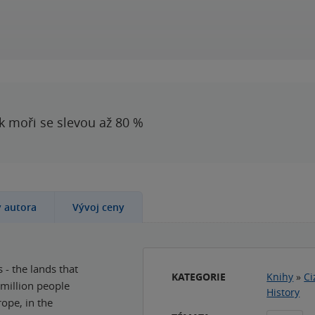
 k moři se slevou až 80 %
y autora
Vývoj ceny
- the lands that
KATEGORIE
Knihy
»
Ci
 million people
History
ope, in the