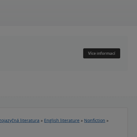
Více informací
zojazyčná literatura
»
English literature
»
Nonfiction
»