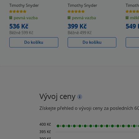
Timothy Snyder
Timothy Snyder
Timoth
5.0
5.0
4.5
z
z
z
pevná vazba
pevná vazba
měkk
5
5
5
hvězdiček
hvězdiček
hvězdiče
536 Kč
399 Kč
549 
Běžně
599 Kč
Běžně
499 Kč
Do košíku
Do košíku
Vývoj ceny
Získejte přehled o vývoji ceny za posledních 60