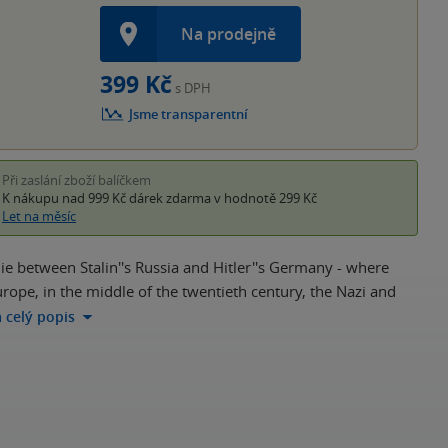
Na prodejně
399 Kč
s DPH
Jsme transparentní
Při zaslání zboží balíčkem
K nákupu nad 999 Kč
dárek zdarma
v hodnotě 299 Kč
Let na měsíc
ie between Stalin''s Russia and Hitler''s Germany - where
rope, in the middle of the twentieth century, the Nazi and
a celý popis