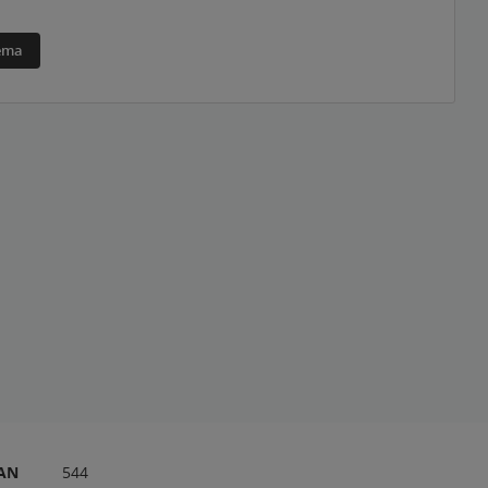
téma
RAN
544