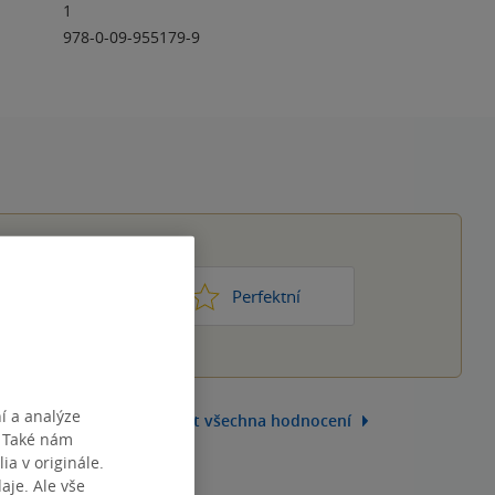
1
978-0-09-955179-9
1
2
3
4
5
ic moc
Perfektní
í a analýze
Zobrazit všechna hodnocení
. Také nám
ia v originále.
je. Ale vše