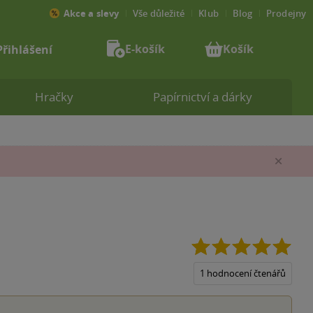
Akce a slevy
Vše důležité
Klub
Blog
Prodejny
E-košík
Košík
Přihlášení
Hračky
Papírnictví a dárky
Zav
5.0
z
5
1 hodnocení čtenářů
hvěz