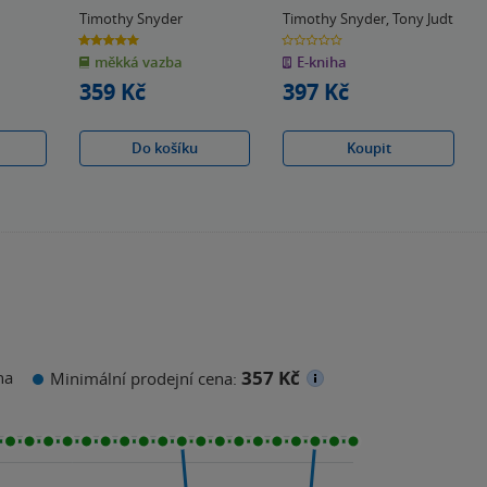
Timothy Snyder
Timothy Snyder
,
Tony Judt
5.0
0.0
z
z
měkká vazba
E-kniha
5
5
hvězdiček
hvězdiček
359 Kč
397 Kč
Do košíku
Koupit
357 Kč
na
Minimální prodejní cena: