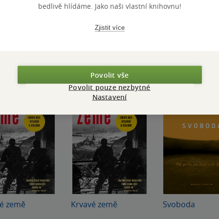
bedlivě hlídáme. Jako naši vlastní knihovnu!
Zjistit více
Povolit vše
Povolit pouze nezbytné
Nastavení
vé země
Krvavé země
Svoboda