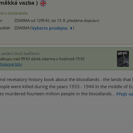
měkká vazba
)
é u dodavatele
ní
ZDARMA od 1299 Kč, do 13. 8. předáme dopravci
Vyberte prodejnu
 odběr
ZDARMA (
)
i zaslání zboží balíčkem
nákupu nad 99 Kč
dárek zdarma
v hodnotě 19 Kč
shopové listy
nd revelatory history book about the bloodlands - the lands that l
eople were killed during the years 1933 - 1944.In the middle of Eu
es murdered fourteen million people in the bloodlands…
Přejít n