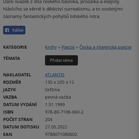
Další svazek z díla českého básníka, prozaika a esejisty
hlásícího se věrně k dědictví surrealismu, a to osobitými
záznamy fantastických pohybů lidského nitra.
Sdílet
KATEGORIE
Knihy
»
Poezie
»
Česká a slovenská poezie
TÉMATA
Přidat téma
NAKLADATEL
ATLANTIS
ROZMĚR
135 x 205 x 12
JAZYK
čeština
VAZBA
pevná vazba
DATUM VYDÁNÍ
1.01.1999
ISBN
978-80-7108-060-2
POČET STRAN
204
DATUM DOTISKU
27.05.2022
EAN
9788071080602