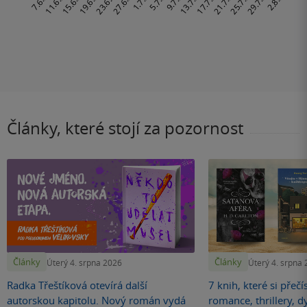
Články, které stojí za pozornost
Články
Články
Úterý 4. srpna 2026
Úterý 4. srpna
Radka Třeštíková otevírá další
7 knih, které si přečí
autorskou kapitolu. Nový román vydá
romance, thrillery, d