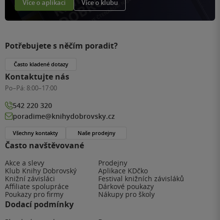
Více o aplikaci
Více o klubu
Potřebujete s něčím poradit?
Často kladené dotazy
Kontaktujte nás
Po–Pá:
8:00–17:00
542 220 320
poradime@knihydobrovsky.cz
Všechny kontakty
Naše prodejny
Často navštěvované
Akce a slevy
Prodejny
Klub Knihy Dobrovský
Aplikace KDčko
Knižní závisláci
Festival knižních závisláků
Affiliate spolupráce
Dárkové poukazy
Poukazy pro firmy
Nákupy pro školy
Dodací podmínky