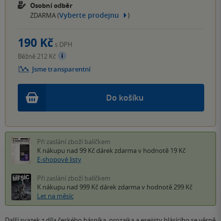
Osobní odběr
Vyberte prodejnu
ZDARMA (
)
190 Kč
s DPH
Běžně 212 Kč
Jsme transparentní
Do košíku
Při zaslání zboží balíčkem
K nákupu nad 99 Kč
dárek zdarma
v hodnotě 19 Kč
E-shopové listy
Při zaslání zboží balíčkem
K nákupu nad 999 Kč
dárek zdarma
v hodnotě 299 Kč
Let na měsíc
Další svazek z díla českého básníka, prozaika a esejisty hlásícího se věrně