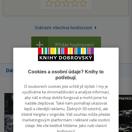
1
2
3
4
5
Zobrazit všechna hodnocení
Přidat hodnocení
Další knihy autora
Cookies a osobní údaje? Knihy to
potřebují.
O souborech cookies jste určitě již slyšeli. I my je
využíváme ke shromažďování a analýze informací,
aby náš e-shop dobře fungoval a mohli jsme ho
nadále zlepšovat. Také nám pomáhají ukazovat
lepší a cílenější reklamu. Žádných 50 odstínů, ale
klidně Vergilia v originále. Váš souhlas může předat
marketingovým platformám i některé vaše osobní
údaje. Ale vše bedlivě hlídáme. Jako naši vlastní
knihovnu!