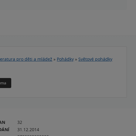
teratura pro děti a mládež
»
Pohádky
»
Světové pohádky
téma
RAN
32
DÁNÍ
31.12.2014