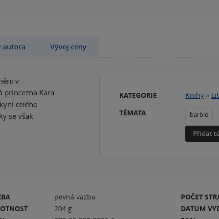
y autora
Vývoj ceny
měni v
 princezna Kara
KATEGORIE
Knihy
»
Li
nkyní celého
TÉMATA
barbie
vky se však
Přidat 
ZBA
pevná vazba
POČET ST
OTNOST
204 g
DATUM VY