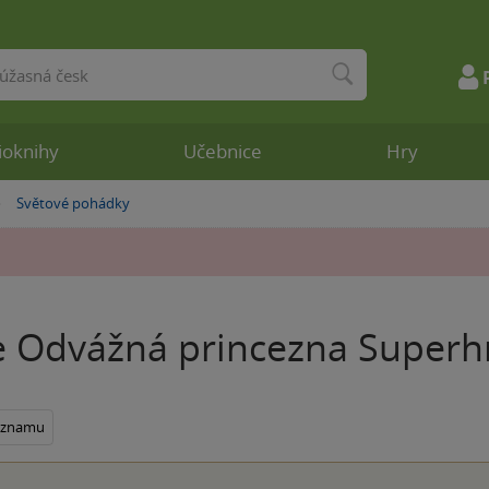
ioknihy
Učebnice
Hry
Světové pohádky
»
e Odvážná princezna Superh
seznamu