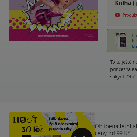
Kniha (
Produkt
Př
K 
E-
To tu ještě 
princezna Ka
sokyní. Obě 
Oblíbená letní a
ceny od 99 Kč!