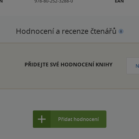
BN
978-80-252-3288-0
EAN
Hodnocení a recenze čtenářů
PŘIDEJTE SVÉ HODNOCENÍ KNIHY
N
Přidat hodnocení