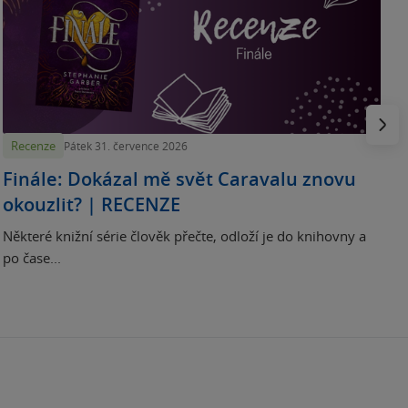
„
p
H
e
Násled
Recenze
Pátek 31. července 2026
Finále: Dokázal mě svět Caravalu znovu
okouzlit? | RECENZE
Některé knižní série člověk přečte, odloží je do knihovny a
po čase...