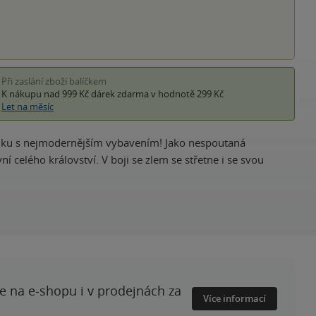
Při zaslání zboží balíčkem
K nákupu nad 999 Kč
dárek zdarma
v hodnotě 299 Kč
Let na měsíc
dinku s nejmodernějším vybavením! Jako nespoutaná
í celého království. V boji se zlem se střetne i se svou
te na e-shopu i v prodejnách za
Více informací