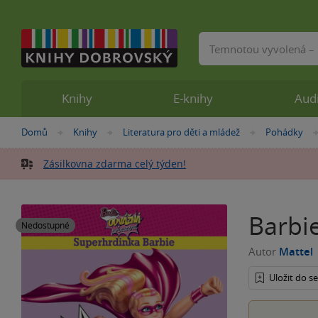
Vyhledávání
Knihy
E-knihy
Aud
Nacházíte
Domů
Knihy
Literatura pro děti a mládež
Pohádky
»
»
»
se
zde:
Zásilkovna zdarma celý týden!
Barbi
Nedostupné
Autor
Mattel
Uložit do 