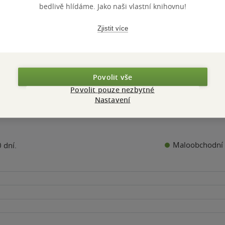
iha
E-kniha
E-kniha
5
5
bedlivě hlídáme. Jako naši vlastní knihovnu!
k
hvězdiček
hvězdiček
Kč
124 Kč
124 Kč
Zjistit více
Koupit
Koupit
Koupit
Povolit vše
Povolit pouze nezbytné
Nastavení
Maloobchodní 
 dní.