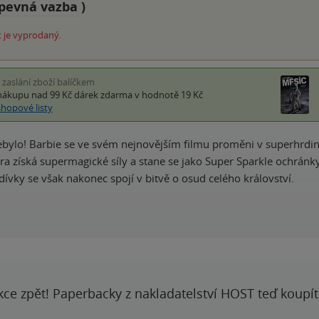
pevná vazba
)
 je vyprodaný.
i zaslání zboží balíčkem
nákupu nad 99 Kč
dárek zdarma
v hodnotě 19 Kč
shopové listy
nebylo! Barbie se ve svém nejnovějším filmu proměni v superhr
ra získá supermagické síly a stane se jako Super Sparkle ochránkyn
dívky se však nakonec spojí v bitvě o osud celého království.
kce zpět! Paperbacky z nakladatelství HOST teď koupí