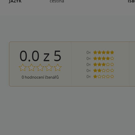
JAZYK
čeština
IS
0.0
z
5
0×
5 hvězdiček
0×
4 hvězdičky
0×
3 hvězdičky
0×
2 hvězdičky
0×
0
hodnocení čtenářů
1 hvezdička