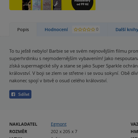
0
Popis
Hodnocení
Další knih
To tu ještě nebylo! Barbie se ve svém nejnovějším filmu pro
superhrdinku s nejmodernějším vybavením! Jako nespoutaná
získá supermagické síly a stane se jako Super Sparkle ochrá
království. V boji se zlem se střetne i se svou sokyní. Obě dí
nakonec spojí v bitvě o osud celého království.
Sdílet
NAKLADATEL
Egmont
VA
ROZMĚR
202 x 205 x 7
HM