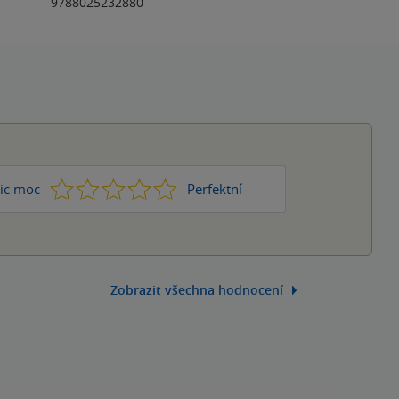
9788025232880
1
2
3
4
5
ic moc
Perfektní
Zobrazit všechna hodnocení