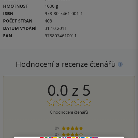
HMOTNOST
1000 g
ISBN
978-80-7461-001-1
POČET STRAN
408
DATUM VYDÁNÍ
31.10.2011
EAN
9788074610011
Hodnocení a recenze čtenářů
0.0
z
5
0
hodnocení čtenářů
0×
5 hvězdiček
0×
4 hvězdičky