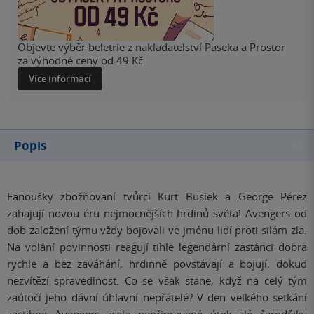
Objevte výběr beletrie z nakladatelství Paseka a Prostor
za výhodné ceny od 49 Kč.
Více informací
Popis
Fanoušky zbožňovaní tvůrci Kurt Busiek a George Pérez
zahajují novou éru nejmocnějších hrdinů světa! Avengers od
dob založení týmu vždy bojovali ve jménu lidí proti silám zla.
Na volání povinnosti reagují tihle legendární zastánci dobra
rychle a bez zaváhání, hrdinně povstávají a bojují, dokud
nezvítězí spravedlnost. Co se vša
k stane, když na celý tým
zaútočí jeho dávní úhlavní nepřátelé? V den velkého setkání