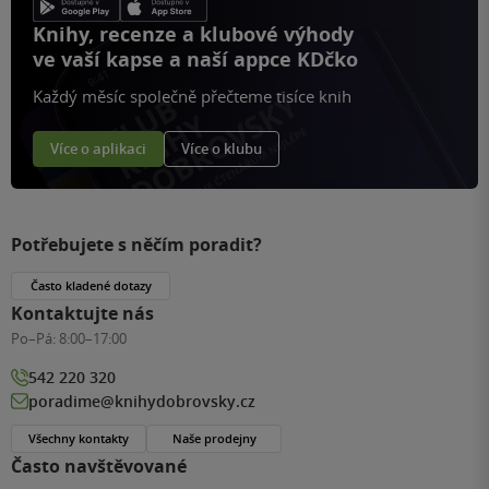
Knihy, recenze a klubové výhody
ve vaší kapse a naší appce KDčko
Každý měsíc společně přečteme tisíce knih
Více o aplikaci
Více o klubu
Potřebujete s něčím poradit?
Často kladené dotazy
Kontaktujte nás
Po–Pá:
8:00–17:00
542 220 320
poradime@knihydobrovsky.cz
Všechny kontakty
Naše prodejny
Často navštěvované