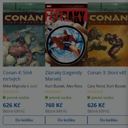
Conan 4: Síně
Zázraky (Legendy
Conan 3: Sloní věž
mrtvých
Marvel)
Mike Mignola
Kurt Busiek
,
Alex Ross
Cary Nord
,
Kurt Busiek
& další
0.0
0.0
0.0
z
z
z
pevná vazba
pevná vazba
pevná vazba
5
5
5
hvězdiček
hvězdiček
hvězdiček
626 Kč
760 Kč
626 Kč
Běžně
699 Kč
Běžně
849 Kč
Běžně
699 Kč
Do košíku
Do košíku
Do košíku