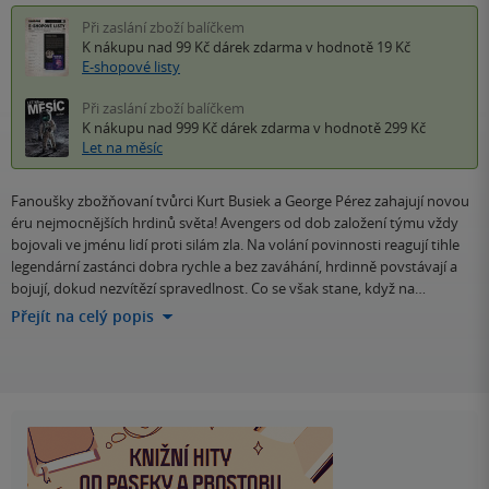
Při zaslání zboží balíčkem
K nákupu nad 99 Kč
dárek zdarma
v hodnotě 19 Kč
E-shopové listy
Při zaslání zboží balíčkem
K nákupu nad 999 Kč
dárek zdarma
v hodnotě 299 Kč
Let na měsíc
Fanoušky zbožňovaní tvůrci Kurt Busiek a George Pérez zahajují novou
éru nejmocnějších hrdinů světa! Avengers od dob založení týmu vždy
bojovali ve jménu lidí proti silám zla. Na volání povinnosti reagují tihle
legendární zastánci dobra rychle a bez zaváhání, hrdinně povstávají a
bojují, dokud nezvítězí spravedlnost. Co se však stane, když na…
Přejít na celý popis