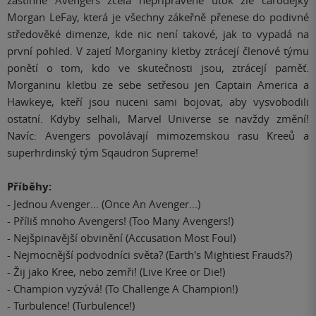
zastihne Avengers zcela nepřipravené útok zlé čarodějky
Morgan LeFay, která je všechny zákeřně přenese do podivné
středověké dimenze, kde nic není takové, jak to vypadá na
první pohled. V zajetí Morganiny kletby ztrácejí členové týmu
ponětí o tom, kdo ve skutečnosti jsou, ztrácejí paměť.
Morganinu kletbu ze sebe setřesou jen Captain America a
Hawkeye, kteří jsou nuceni sami bojovat, aby vysvobodili
ostatní. Kdyby selhali, Marvel Universe se navždy změní!
Navíc: Avengers povolávají mimozemskou rasu Kreeů a
superhrdinský tým Sqaudron Supreme!
Příběhy:
- Jednou Avenger... (Once An Avenger...)
- Příliš mnoho Avengers! (Too Many Avengers!)
- Nejšpinavější obvinění (Accusation Most Foul)
- Nejmocnější podvodníci světa? (Earth's Mightiest Frauds?)
- Žij jako Kree, nebo zemři! (Live Kree or Die!)
- Champion vyzývá! (To Challenge A Champion!)
- Turbulence! (Turbulence!)