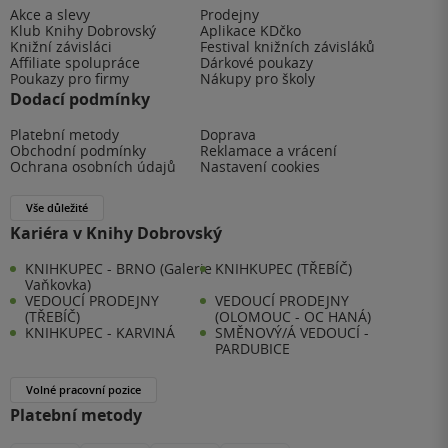
Akce a slevy
Prodejny
Klub Knihy Dobrovský
Aplikace KDčko
Knižní závisláci
Festival knižních závisláků
Affiliate spolupráce
Dárkové poukazy
Poukazy pro firmy
Nákupy pro školy
Dodací podmínky
Platební metody
Doprava
Obchodní podmínky
Reklamace a vrácení
Ochrana osobních údajů
Nastavení cookies
Vše důležité
Kariéra v Knihy Dobrovský
KNIHKUPEC - BRNO (Galerie
KNIHKUPEC (TŘEBÍČ)
Vaňkovka)
VEDOUCÍ PRODEJNY
VEDOUCÍ PRODEJNY
(TŘEBÍČ)
(OLOMOUC - OC HANÁ)
KNIHKUPEC - KARVINÁ
SMĚNOVÝ/Á VEDOUCÍ -
PARDUBICE
Volné pracovní pozice
Platební metody