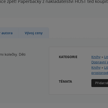
kce zpět! Paperbacky z nakladatelství HOST teď koupí
y autora
Vývoj ceny
mi kolečky. Děti
KATEGORIE
Knihy
»
Li
Dopravní 
Knihy
»
Li
prostorov
TÉMATA
Přidat 