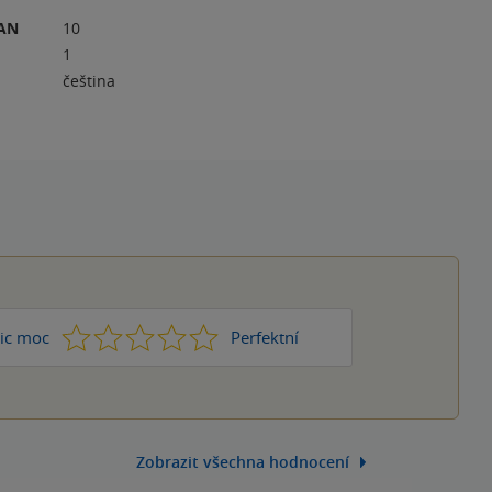
RAN
10
1
čeština
1
2
3
4
5
ic moc
Perfektní
Zobrazit všechna hodnocení