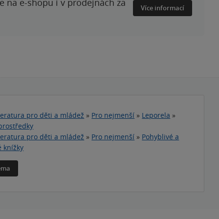
te na e-shopu i v prodejnách za
Více informací
teratura pro děti a mládež
»
Pro nejmenší
»
Leporela
»
prostředky
teratura pro děti a mládež
»
Pro nejmenší
»
Pohyblivé a
é knížky
téma