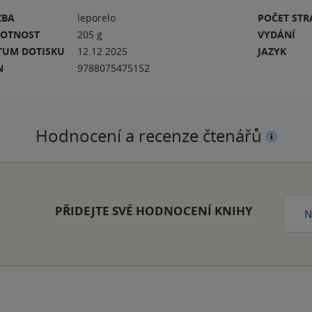
ZBA
leporelo
POČET ST
OTNOST
205 g
VYDÁNÍ
TUM DOTISKU
12.12.2025
JAZYK
N
9788075475152
Hodnocení a recenze čtenářů
PŘIDEJTE SVÉ HODNOCENÍ KNIHY
N