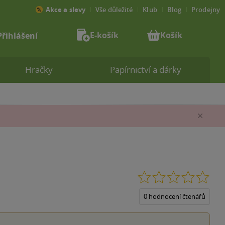
Akce a slevy
Vše důležité
Klub
Blog
Prodejny
E-košík
Košík
Přihlášení
Hračky
Papírnictví a dárky
Zav
0.0
z
5
0 hodnocení čtenářů
hvěz