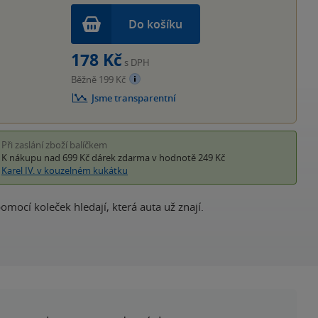
Do košíku
178 Kč
s DPH
Běžně 199 Kč
Jsme transparentní
Při zaslání zboží balíčkem
K nákupu nad 699 Kč
dárek zdarma
v hodnotě 249 Kč
Karel IV. v kouzelném kukátku
mocí koleček hledají, která auta už znají.