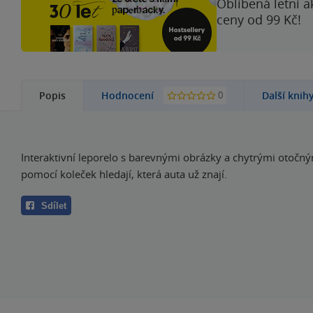
Oblíbená letní a
ceny od 99 Kč!
0
Popis
Hodnocení
Další knih
Interaktivní leporelo s barevnými obrázky a chytrými otočný
pomocí koleček hledají, která auta už znají.
Sdílet