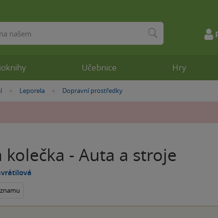
ioknihy
Učebnice
Hry
í
Leporela
Dopravní prostředky
»
»
 kolečka - Auta a stroje
vrátilová
seznamu