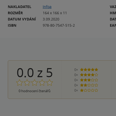
NAKLADATEL
Infoa
VA
ROZMĚR
164 x 166 x 11
HM
DATUM VYDÁNÍ
3.09.2020
DA
ISBN
978-80-7547-515-2
EA
0.0
z
5
0×
5 hvězdiček
0×
4 hvězdičky
0×
3 hvězdičky
0×
2 hvězdičky
0×
0
hodnocení čtenářů
1 hvezdička