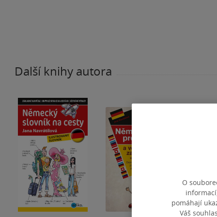
Další knihy autora
O souborec
informací
pomáhají ukazo
Váš souhla