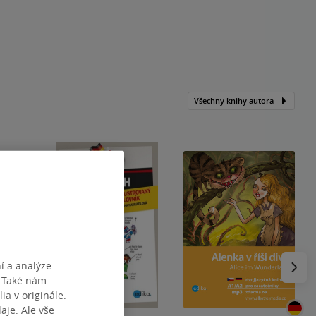
Všechny knihy autora
Následu
í a analýze
. Také nám
ia v originále.
je. Ale vše