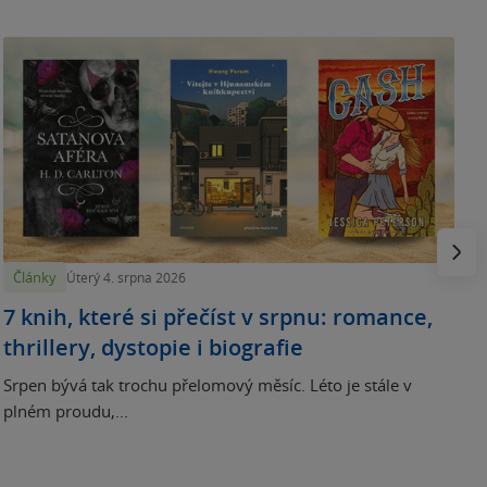
N
p
Násled
Články
Úterý 4. srpna 2026
7 knih, které si přečíst v srpnu: romance,
thrillery, dystopie i biografie
Srpen bývá tak trochu přelomový měsíc. Léto je stále v
plném proudu,...