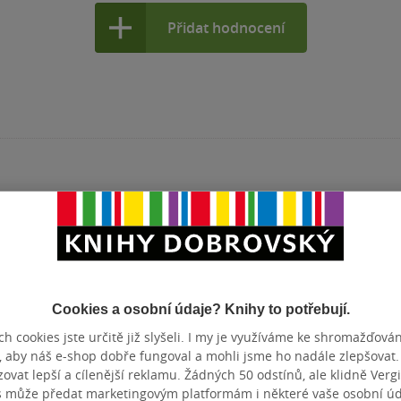
Přidat hodnocení
Cookies a osobní údaje? Knihy to potřebují.
h cookies jste určitě již slyšeli. I my je využíváme ke shromažďován
, aby náš e-shop dobře fungoval a mohli jsme ho nadále zlepšovat
vat lepší a cílenější reklamu. Žádných 50 odstínů, ale klidně Vergil
s může předat marketingovým platformám i některé vaše osobní úda