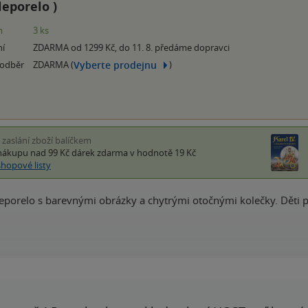
leporelo
)
m
3 ks
ní
ZDARMA od 1299 Kč, do 11. 8. předáme dopravci
Vyberte prodejnu
 odběr
ZDARMA (
)
i zaslání zboží balíčkem
nákupu nad 99 Kč
dárek zdarma
v hodnotě 19 Kč
shopové listy
 leporelo s barevnými obrázky a chytrými otočnými kolečky. Děti po