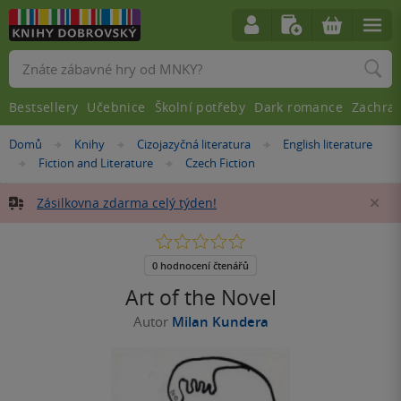
Vyhledávání
Bestsellery
Učebnice
Školní potřeby
Dark romance
Zachra
Nacházíte
Domů
Knihy
Cizojazyčná literatura
English literature
»
»
»
se
Fiction and Literature
Czech Fiction
»
»
zde:
Zásilkovna zdarma celý týden!
Za
0.0
z
5
0 hodnocení čtenářů
hvězdiček
Art of the Novel
Autor
Milan Kundera