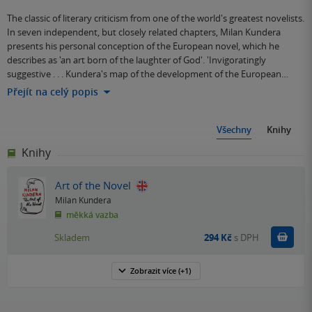
The classic of literary criticism from one of the world's greatest novelists.
In seven independent, but closely related chapters, Milan Kundera
presents his personal conception of the European novel, which he
describes as 'an art born of the laughter of God'. 'Invigoratingly
suggestive . . . Kundera's map of the development of the European…
Přejít na celý popis
Všechny
Knihy
Knihy
Art of the Novel
Milan Kundera
měkká vazba
Do k
Skladem
294 Kč
s DPH
Zobrazit
více
(+1)