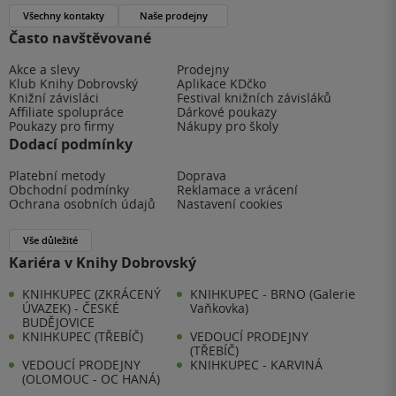
Všechny kontakty
Naše prodejny
Často navštěvované
Akce a slevy
Prodejny
Klub Knihy Dobrovský
Aplikace KDčko
Knižní závisláci
Festival knižních závisláků
Affiliate spolupráce
Dárkové poukazy
Poukazy pro firmy
Nákupy pro školy
Dodací podmínky
Platební metody
Doprava
Obchodní podmínky
Reklamace a vrácení
Ochrana osobních údajů
Nastavení cookies
Vše důležité
Kariéra v Knihy Dobrovský
KNIHKUPEC (ZKRÁCENÝ
KNIHKUPEC - BRNO (Galerie
ÚVAZEK) - ČESKÉ
Vaňkovka)
BUDĚJOVICE
KNIHKUPEC (TŘEBÍČ)
VEDOUCÍ PRODEJNY
(TŘEBÍČ)
VEDOUCÍ PRODEJNY
KNIHKUPEC - KARVINÁ
(OLOMOUC - OC HANÁ)