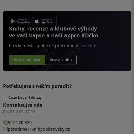
Knihy, recenze a klubové výhody
ve vaší kapse a naší appce KDčko
Každý měsíc společně přečteme tisíce knih
Více o aplikaci
Více o klubu
Potřebujete s něčím poradit?
Často kladené dotazy
Kontaktujte nás
Po–Pá:
8:00–17:00
542 220 320
poradime@knihydobrovsky.cz