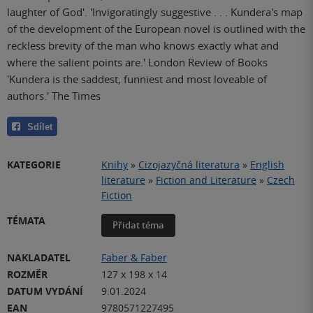
laughter of God'. 'Invigoratingly suggestive . . . Kundera's map
of the development of the European novel is outlined with the
reckless brevity of the man who knows exactly what and
where the salient points are.' London Review of Books
'Kundera is the saddest, funniest and most loveable of
authors.' The Times
Sdílet
KATEGORIE
Knihy
»
Cizojazyčná literatura
»
English
literature
»
Fiction and Literature
»
Czech
Fiction
TÉMATA
Přidat téma
NAKLADATEL
Faber & Faber
ROZMĚR
127 x 198 x 14
DATUM VYDÁNÍ
9.01.2024
EAN
9780571227495