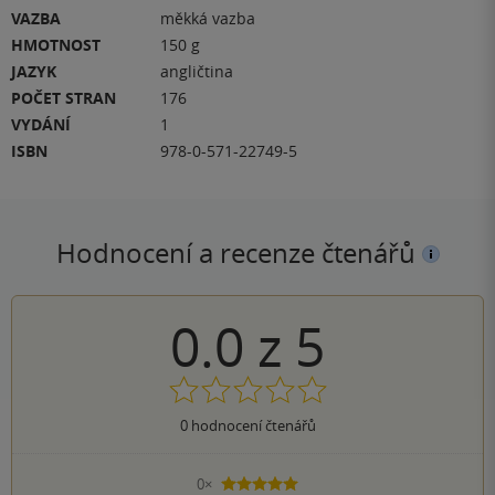
VAZBA
měkká vazba
HMOTNOST
150 g
JAZYK
angličtina
POČET STRAN
176
VYDÁNÍ
1
ISBN
978-0-571-22749-5
Hodnocení a recenze čtenářů
0.0
z
5
0
hodnocení čtenářů
0×
5 hvězdiček