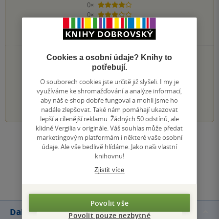
0×
4 hvězdičky
0×
3 hvězdičky
0×
2 hvězdičky
0×
1 hvezdička
PŘIDEJTE SVÉ HODNOCENÍ KNIHY
Cookies a osobní údaje? Knihy to
potřebují.
Hodnocení našich knihkupců: 0.0 z 5
O souborech cookies jste určitě již slyšeli. I my je
využíváme ke shromažďování a analýze informací,
1
2
3
4
5
aby náš e-shop dobře fungoval a mohli jsme ho
nadále zlepšovat. Také nám pomáhají ukazovat
lepší a cílenější reklamu. Žádných 50 odstínů, ale
klidně Vergilia v originále. Váš souhlas může předat
marketingovým platformám i některé vaše osobní
Zobrazit všechna hodnocení
údaje. Ale vše bedlivě hlídáme. Jako naši vlastní
knihovnu!
Přidat hodnocení
Zjistit více
Povolit vše
Další knihy autora
Povolit pouze nezbytné