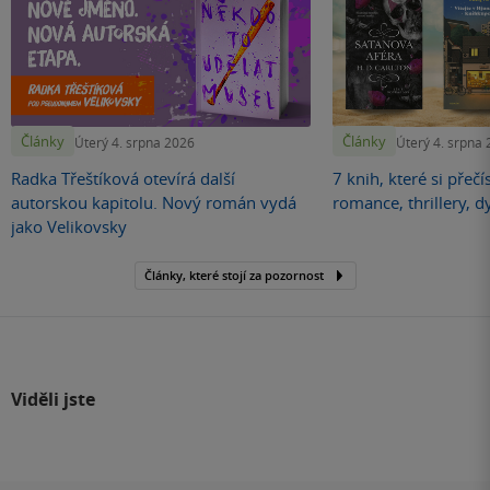
Články
Články
Úterý 4. srpna 2026
Úterý 4. srpna
Radka Třeštíková otevírá další
7 knih, které si přečí
autorskou kapitolu. Nový román vydá
romance, thrillery, d
jako Velikovsky
Články, které stojí za pozornost
Viděli jste