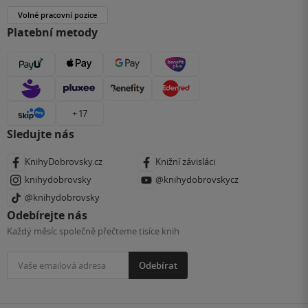
Volné pracovní pozice
Platební metody
+ 17
Sledujte nás
KnihyDobrovsky.cz
Knižní závisláci
knihydobrovsky
@knihydobrovskycz
@knihydobrovsky
Odebírejte nás
Každý měsíc společně přečteme tisíce knih
Odebírat