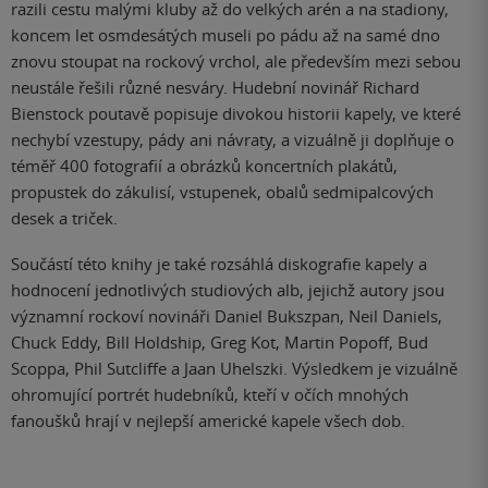
razili cestu malými kluby až do velkých arén a na stadiony,
koncem let osmdesátých museli po pádu až na samé dno
znovu stoupat na rockový vrchol, ale především mezi sebou
neustále řešili různé nesváry. Hudební novinář Richard
Bienstock poutavě popisuje divokou historii kapely, ve které
nechybí vzestupy, pády ani návraty, a vizuálně ji doplňuje o
téměř 400 fotografií a obrázků koncertních plakátů,
propustek do zákulisí, vstupenek, obalů sedmipalcových
desek a triček.
Součástí této knihy je také rozsáhlá diskografie kapely a
hodnocení jednotlivých studiových alb, jejichž autory jsou
významní rockoví novináři Daniel Bukszpan, Neil Daniels,
Chuck Eddy, Bill Holdship, Greg Kot, Martin Popoff, Bud
Scoppa, Phil Sutcliffe a Jaan Uhelszki. Výsledkem je vizuálně
ohromující portrét hudebníků, kteří v očích mnohých
fanoušků hrají v nejlepší americké kapele všech dob.