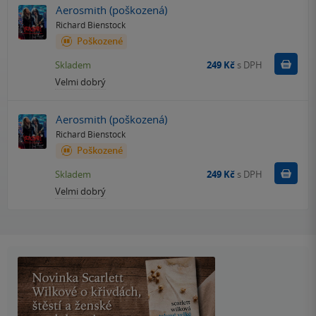
Aerosmith (poškozená)
Richard Bienstock
Poškozené
Do k
Skladem
249 Kč
s DPH
Velmi dobrý
Aerosmith (poškozená)
Richard Bienstock
Poškozené
Do k
Skladem
249 Kč
s DPH
Velmi dobrý