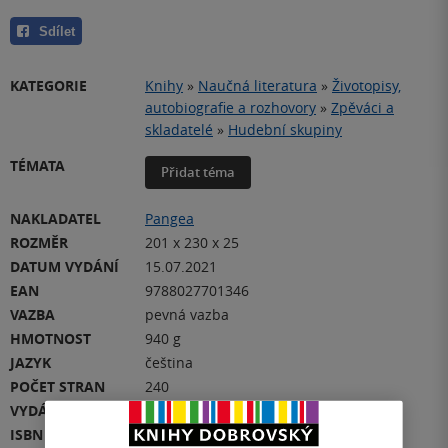
Sdílet
KATEGORIE
Knihy
»
Naučná literatura
»
Životopisy,
autobiografie a rozhovory
»
Zpěváci a
skladatelé
»
Hudební skupiny
TÉMATA
Přidat téma
NAKLADATEL
Pangea
ROZMĚR
201 x 230 x 25
DATUM VYDÁNÍ
15.07.2021
EAN
9788027701346
VAZBA
pevná vazba
HMOTNOST
940 g
JAZYK
čeština
POČET STRAN
240
VYDÁNÍ
1
ISBN
978-80-277-0134-6