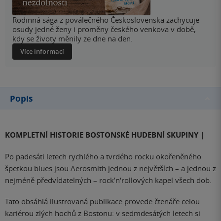
Rodinná sága z poválečného Československa zachycuje
osudy jedné ženy i proměny českého venkova v době,
kdy se životy měnily ze dne na den.
Více informací
Popis
KOMPLETNÍ HISTORIE BOSTONSKÉ HUDEBNÍ SKUPINY |
Po padesáti letech rychlého a tvrdého rocku okořeněného
špetkou blues jsou Aerosmith jednou z největších – a jednou z
nejméně předvídatelných – rock’n‘rollových kapel všech dob.
Tato obsáhlá ilustrovaná publikace provede čtenáře celou
kariérou zlých hochů z Bostonu: v sedmdesátých letech si