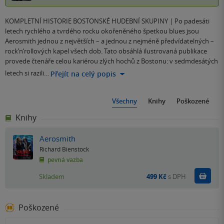
KOMPLETNÍ HISTORIE BOSTONSKÉ HUDEBNÍ SKUPINY | Po padesáti
letech rychlého a tvrdého rocku okořeněného špetkou blues jsou
Aerosmith jednou z největších – a jednou z nejméně předvídatelných –
rock’n‘rollových kapel všech dob. Tato obsáhlá ilustrovaná publikace
provede čtenáře celou kariérou zlých hochů z Bostonu: v sedmdesátých
letech si razili…
Přejít na celý popis
Všechny
Knihy
Poškozené
Knihy
Aerosmith
Richard Bienstock
pevná vazba
Do k
Skladem
499 Kč
s DPH
Poškozené