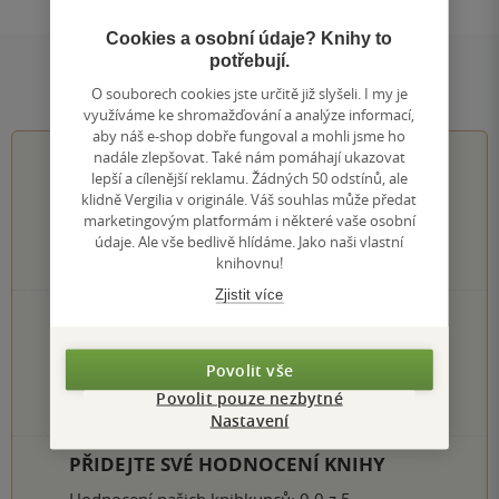
Cookies a osobní údaje? Knihy to
potřebují.
Hodnocení a recenze čtenářů
O souborech cookies jste určitě již slyšeli. I my je
využíváme ke shromažďování a analýze informací,
aby náš e-shop dobře fungoval a mohli jsme ho
nadále zlepšovat. Také nám pomáhají ukazovat
5.0
z
5
lepší a cílenější reklamu. Žádných 50 odstínů, ale
klidně Vergilia v originále. Váš souhlas může předat
marketingovým platformám i některé vaše osobní
údaje. Ale vše bedlivě hlídáme. Jako naši vlastní
knihovnu!
2
hodnocení čtenářů
Zjistit více
2×
5 hvězdiček
0×
4 hvězdičky
0×
3 hvězdičky
Povolit vše
0×
2 hvězdičky
Povolit pouze nezbytné
0×
1 hvezdička
Nastavení
PŘIDEJTE SVÉ HODNOCENÍ KNIHY
Hodnocení našich knihkupců: 0.0 z 5