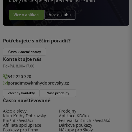
Každý měsíc společně přečteme tisíce knih
Více o aplikaci
Více o klubu
Potřebujete s něčím poradit?
Často kladené dotazy
Kontaktujte nás
Po–Pá:
8:00–17:00
542 220 320
poradime@knihydobrovsky.cz
Všechny kontakty
Naše prodejny
Často navštěvované
Akce a slevy
Prodejny
Klub Knihy Dobrovský
Aplikace KDčko
Knižní závisláci
Festival knižních závisláků
Affiliate spolupráce
Dárkové poukazy
Poukazy pro firmy
Nákupy pro školy