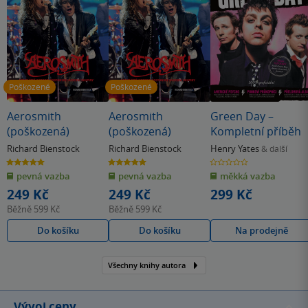
Poškozené
Poškozené
Aerosmith
Aerosmith
Green Day –
(poškozená)
(poškozená)
Kompletní příběh
Richard Bienstock
Richard Bienstock
Henry Yates
& další
5.0
5.0
0.0
z
z
z
pevná vazba
pevná vazba
měkká vazba
5
5
5
hvězdiček
hvězdiček
hvězdiček
249 Kč
249 Kč
299 Kč
Běžně
599 Kč
Běžně
599 Kč
Do košíku
Do košíku
Na prodejně
Všechny knihy autora
Vývoj ceny