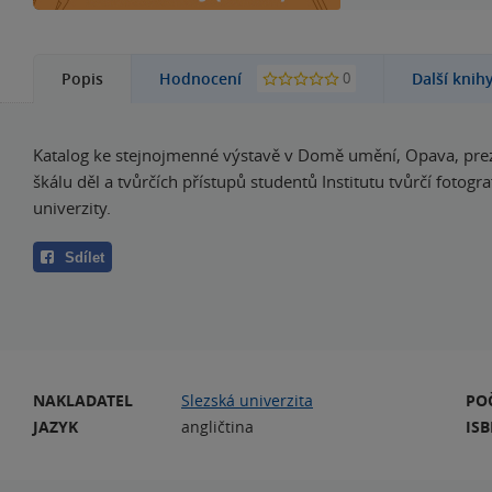
0
Popis
Hodnocení
Další knih
Katalog ke stejnojmenné výstavě v Domě umění, Opava, prez
škálu děl a tvůrčích přístupů studentů Institutu tvůrčí fotogra
univerzity.
Sdílet
NAKLADATEL
Slezská univerzita
PO
JAZYK
angličtina
IS