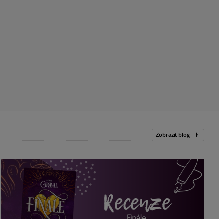
Zobrazit blog
„
p