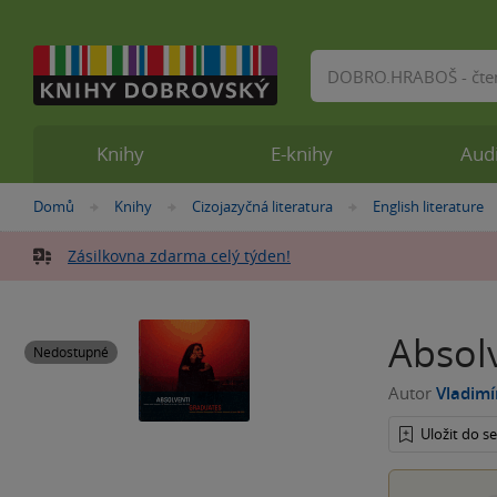
Vyhledávání
Knihy
E-knihy
Aud
Nacházíte
Domů
Knihy
Cizojazyčná literatura
English literature
»
»
»
se
zde:
Zásilkovna zdarma celý týden!
Absol
Nedostupné
Autor
Vladimí
Uložit do 