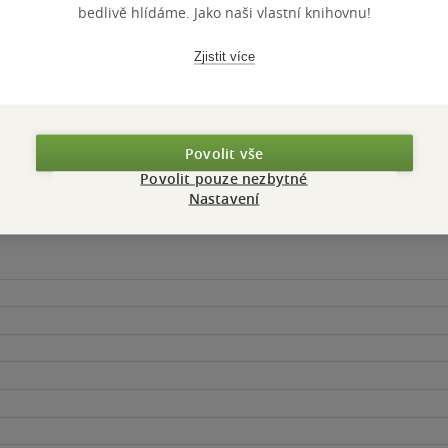
bedlivě hlídáme. Jako naši vlastní knihovnu!
Do košíku
Do košíku
Do košíku
Zjistit více
Povolit vše
Povolit pouze nezbytné
Nastavení
Maloobchodní 
 dní.