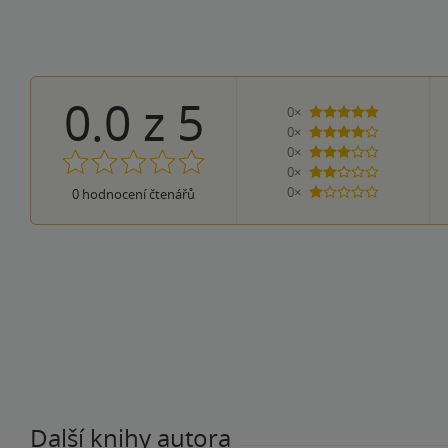
0.0
z
5
0×
5 hvězdiček
0×
4 hvězdičky
0×
3 hvězdičky
0×
2 hvězdičky
0×
0
hodnocení čtenářů
1 hvezdička
Další knihy autora