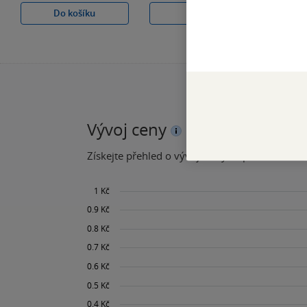
Do košíku
Koupit
Vývoj ceny
Získejte přehled o vývoji ceny za posledních 60