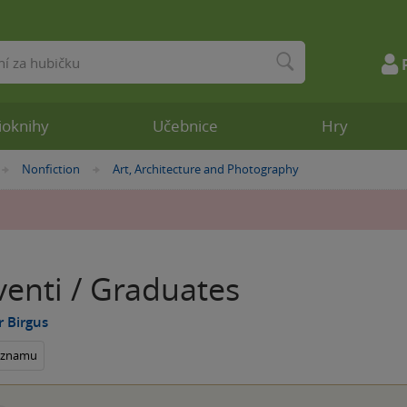
ioknihy
Učebnice
Hry
Nonfiction
Art, Architecture and Photography
»
»
venti / Graduates
r Birgus
seznamu