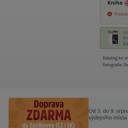
Kniha
Produkt
Př
K 
E-
Katalog ke s
fotografie Sl
Od 3. do 9. srpn
výdejního místa