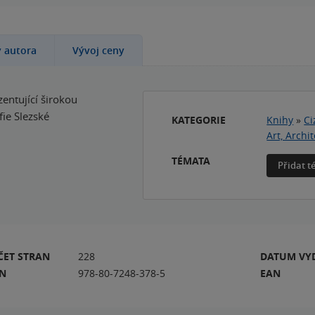
y autora
Vývoj ceny
entující širokou
fie Slezské
KATEGORIE
Knihy
»
Ci
Art, Arch
TÉMATA
Přidat 
ČET STRAN
228
DATUM VY
BN
978-80-7248-378-5
EAN