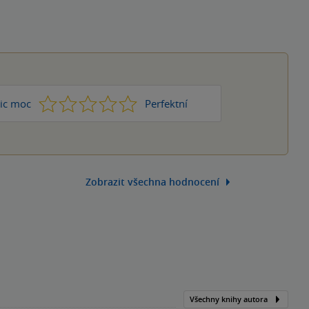
1
2
3
4
5
ic moc
Perfektní
Zobrazit všechna hodnocení
Všechny knihy autora