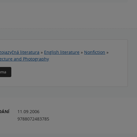
zojazyčná literatura
»
English literature
»
Nonfiction
»
itecture and Photography
téma
DÁNÍ
11.09.2006
9788072483785