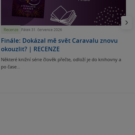
H
e
Násled
Recenze
Pátek 31. července 2026
Finále: Dokázal mě svět Caravalu znovu
okouzlit? | RECENZE
Některé knižní série člověk přečte, odloží je do knihovny a
po čase...