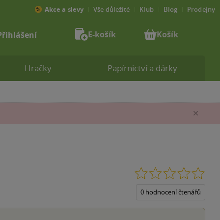
Akce a slevy
Vše důležité
Klub
Blog
Prodejny
E-košík
Košík
Přihlášení
Hračky
Papírnictví a dárky
Zav
0.0
z
5
0 hodnocení čtenářů
hvěz