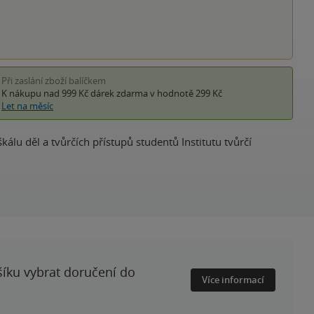
Při zaslání zboží balíčkem
K nákupu nad 999 Kč
dárek zdarma
v hodnotě 299 Kč
Let na měsíc
lu děl a tvůrčích přístupů studentů Institutu tvůrčí
šíku vybrat doručení do
Více informací