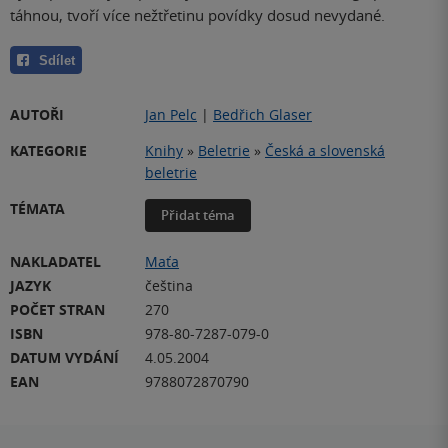
táhnou, tvoří více nežtřetinu povídky dosud nevydané.
Sdílet
AUTOŘI
Jan Pelc
|
Bedřich Glaser
KATEGORIE
Knihy
»
Beletrie
»
Česká a slovenská
beletrie
TÉMATA
Přidat téma
NAKLADATEL
Maťa
JAZYK
čeština
POČET STRAN
270
ISBN
978-80-7287-079-0
DATUM VYDÁNÍ
4.05.2004
EAN
9788072870790