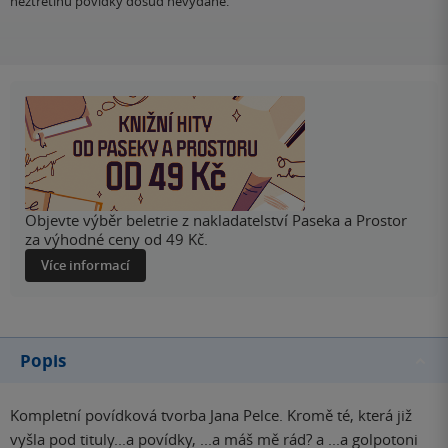
nežtřetinu povídky dosud nevydané.
Objevte výběr beletrie z nakladatelství Paseka a Prostor
za výhodné ceny od 49 Kč.
Více informací
Popis
Kompletní povídková tvorba Jana Pelce. Kromě té, která již
vyšla pod tituly...a povídky, ...a máš mě rád? a ...a golpotoni