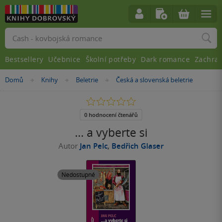
Vyhledávání
Bestsellery
Učebnice
Školní potřeby
Dark romance
Zachra
Nacházíte
Domů
Knihy
Beletrie
Česká a slovenská beletrie
»
»
»
se
zde:
0.0
z
5
0 hodnocení čtenářů
hvězdiček
... a vyberte si
Autor
Jan Pelc
,
Bedřich Glaser
Nedostupné