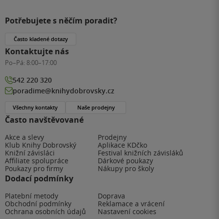
Potřebujete s něčím poradit?
Často kladené dotazy
Kontaktujte nás
Po–Pá:
8:00–17:00
542 220 320
poradime@knihydobrovsky.cz
Všechny kontakty
Naše prodejny
Často navštěvované
Akce a slevy
Prodejny
Klub Knihy Dobrovský
Aplikace KDčko
Knižní závisláci
Festival knižních závisláků
Affiliate spolupráce
Dárkové poukazy
Poukazy pro firmy
Nákupy pro školy
Dodací podmínky
Platební metody
Doprava
Obchodní podmínky
Reklamace a vrácení
Ochrana osobních údajů
Nastavení cookies