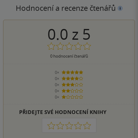
Hodnocení a recenze čtenářů
0.0
z
5
0
hodnocení čtenářů
0×
5 hvězdiček
0×
4 hvězdičky
0×
3 hvězdičky
0×
2 hvězdičky
0×
1 hvezdička
PŘIDEJTE SVÉ HODNOCENÍ KNIHY
1
2
3
4
5