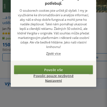
potřebují.
O souborech cookies jste určitě již slyšeli. I my je
využíváme ke shromažďování a analýze informací,
...a to mi nemůžete
Basket Flora II. -
Kauai
aby náš e-shop dobře fungoval a mohli jsme ho
udělat
Démon zločinu
nadále zlepšovat. Také nám pomáhají ukazovat
kandiduje
lepší a cílenější reklamu. Žádných 50 odstínů, ale
Jan Pelc
Jan Pelc
Jan Pelc
klidně Vergilia v originále. Váš souhlas může předat
3.0
0.0
0.0
z
z
z
marketingovým platformám i některé vaše osobní
pevná vazba
kniha
pevná vazba
5
5
5
hvězdiček
hvězdiček
hvězdiček
údaje. Ale vše bedlivě hlídáme. Jako naši vlastní
150 Kč
133 Kč
231 Kč
knihovnu!
Běžně
168 Kč
Běžně
149 Kč
Běžně
258 Kč
Zjistit více
Do košíku
Do košíku
Do košíku
Všechny knihy autora
Povolit vše
Povolit pouze nezbytné
Nastavení
Vývoj ceny