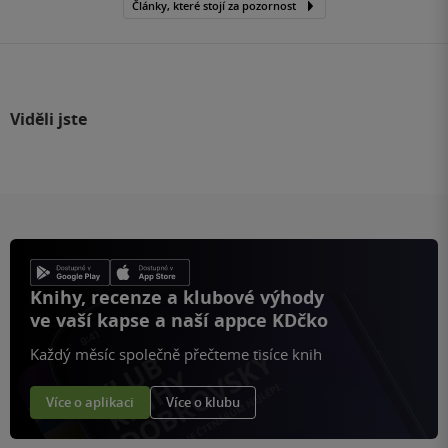
Články, které stojí za pozornost
Viděli jste
Knihy, recenze a klubové výhody
ve vaší kapse a naší appce KDčko
Každý měsíc společně přečteme tisíce knih
Více o aplikaci
Více o klubu